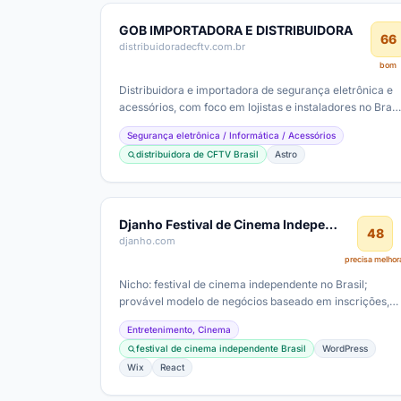
GOB IMPORTADORA E DISTRIBUIDORA
66
distribuidoradecftv.com.br
bom
Distribuidora e importadora de segurança eletrônica e
acessórios, com foco em lojistas e instaladores no Brasil
Provável faixa de ticket…
Segurança eletrônica / Informática / Acessórios
distribuidora de CFTV Brasil
Astro
Djanho Festival de Cinema Independente
48
djanho.com
precisa melhor
Nicho: festival de cinema independente no Brasil;
provável modelo de negócios baseado em inscrições,
patrocínios e parcerias com a…
Entretenimento, Cinema
festival de cinema independente Brasil
WordPress
Wix
React