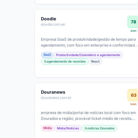
Doodle
78
doodle.com.en
bom
Empresa SaaS de produtividade/gestão de tempo para
agendamento, com foco em enterprise e conformidade
de dados. Provável modelo de receita…
SaaS
Productividade/Calendário e agendamento
agendamento de reuniões
React
Douranews
63
douranews.com.br
bom
empresa de mídia/portal de notícias local com foco em
Dourados e região; provável ticket médio de receita
advindo de publicidade/local ads,…
Mídia
Mídia/Notícias
notícias Dourados