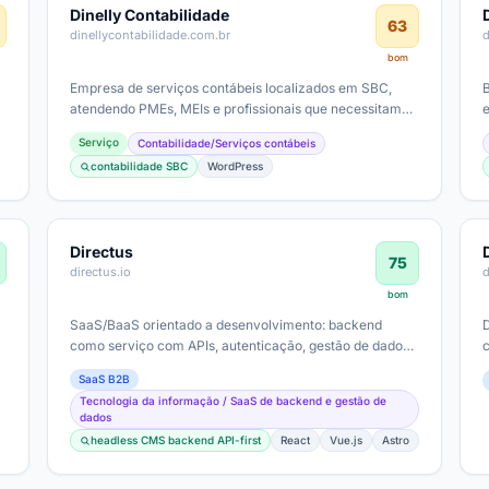
Dinelly Contabilidade
63
dinellycontabilidade.com.br
bom
Empresa de serviços contábeis localizados em SBC,
atendendo PMEs, MEIs e profissionais que necessitam
de abertura de empresa e compliance…
Serviço
Contabilidade/Serviços contábeis
contabilidade SBC
WordPress
Directus
75
directus.io
bom
SaaS/BaaS orientado a desenvolvimento: backend
como serviço com APIs, autenticação, gestão de dados,
e recursos avançados (AI, MCP).…
SaaS B2B
Tecnologia da informação / SaaS de backend e gestão de
dados
headless CMS backend API-first
React
Vue.js
Astro