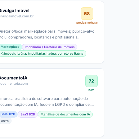
Divulga Imóvel
58
divulgaimovel.com.br
precisa melhorar
Diretório/local marketplace para imóveis; público-alvo
nclui compradores, locatários e profissionais
imobiliárias, corretores) da região…
Marketplace
Imobiliário / Diretório de imóveis
imóveis Itaúna; imobiliárias Itaúna; corretores Itaúna
DocumentoIA
72
documentoia.com
bom
Empresa brasileira de software para automação de
documentação com IA; foco em LGPD e compliance,
com grande volume de documentos…
SaaS B2B
SaaS B2B
análise de documentos com IA
Astro