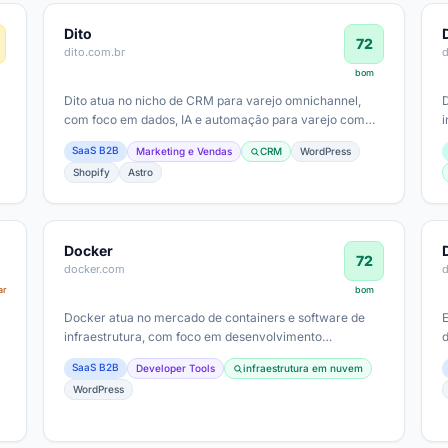
Dito
72
dito.com.br
bom
Dito atua no nicho de CRM para varejo omnichannel,
.
com foco em dados, IA e automação para varejo com
i
lojas físicas e comércio eletrônico.…
(
SaaS B2B
Marketing e Vendas
CRM
WordPress
Shopify
Astro
Docker
72
docker.com
ar
bom
Docker atua no mercado de containers e software de
infraestrutura, com foco em desenvolvimento
acelerado, segurança de imagens, e stack de…
SaaS B2B
Developer Tools
infraestrutura em nuvem
WordPress