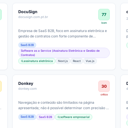
DocuSign
77
docusign.com.pt.br
bom
Empresa de SaaS B2B, foco em assinatura eletrônica e
gestão de contratos com forte componente de
conformidade; segmento enterprise com…
SaaS B2B
Software as a Service (Assinatura Eletrônica e Gestão de
Contratos)
assinatura eletrônica
Next.js
React
Vue.js
Donkey
30
donkey.com
crítico
Navegação e conteúdo são limitados na página
apresentada; não é possível determinar com precisão o
tipo de negócio, segmento, ticket médio…
SaaS B2B
SaaS B2B
software empresarial