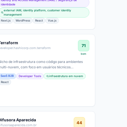
Identity and Access Management (IAM) / Segurança de
identidade
external IAM, identity platform, customer identity
management
Next.js
WordPress
React
Vue.js
Terraform
71
eveloper.hashicorp.com.terraform
bom
Nicho de infraestrutura como código para ambientes
multi-nuvem, com foco em usuários técnicos
(DevOps/Platform Engineers) e grandes equipes…
SaaS B2B
Developer Tools
infraestrutura em nuvem
React
Difusora Aparecida
44
ifusoraaparecida.com.br