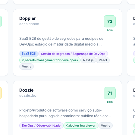
Doppler
72
doppler.com
bom
SaaS B2B de gestão de segredos para equipes de
DevOps; estágio de maturidade digital médio a
avançado, foco em conformidade (SOC 2, ISO) e…
SaaS B2B
Gestão de segredos / Segurança de DevOps
secrets management for developers
Next.js
React
Vue.js
Dozzle
71
dozzle.dev
d
bom
Projeto/Produto de software como serviço auto-
hospedado para logs de containers; público técnico;
estágio de maturidade digital focado em…
DevOps / Observabilidade
docker log viewer
Vue.js