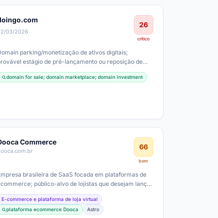
doingo.com
26
22/03/2026
crítico
Domain parking/monetização de ativos digitais;
provável estágio de pré-lançamento ou reposição de
domínio
domain for sale; domain marketplace; domain investment
Dooca Commerce
66
dooca.com.br
bom
Empresa brasileira de SaaS focada em plataformas de
ecommerce; público-alvo de lojistas que desejam lançar
loja online rapidamente com…
E-commerce e plataforma de loja virtual
plataforma ecommerce Dooca
Astro