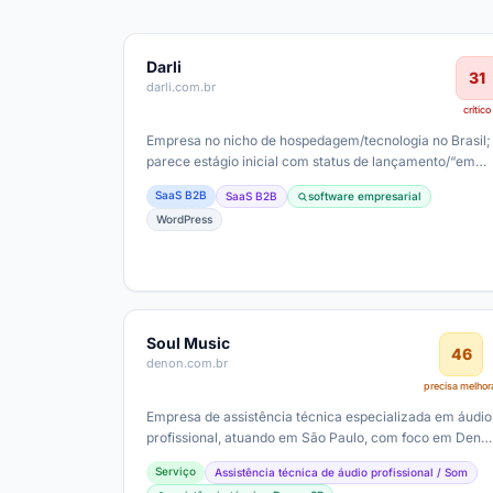
Darli
31
darli.com.br
crítico
Empresa no nicho de hospedagem/tecnologia no Brasil;
parece estágio inicial com status de lançamento/“em
construção”. Ticket médio provável…
SaaS B2B
SaaS B2B
software empresarial
WordPress
Soul Music
46
denon.com.br
precisa melhor
Empresa de assistência técnica especializada em áudio
profissional, atuando em São Paulo, com foco em Deno
e outras marcas de som; modelo…
Serviço
Assistência técnica de áudio profissional / Som