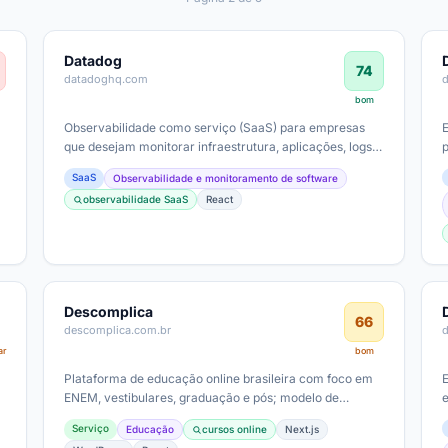
Datadog
74
datadoghq.com
bom
Observabilidade como serviço (SaaS) para empresas
que desejam monitorar infraestrutura, aplicações, logs e
segurança em ambientes modernos;…
SaaS
Observabilidade e monitoramento de software
observabilidade SaaS
React
Descomplica
66
descomplica.com.br
ar
bom
Plataforma de educação online brasileira com foco em
n
ENEM, vestibulares, graduação e pós; modelo de
assinatura com planos mensais e…
Serviço
Educação
cursos online
Next.js