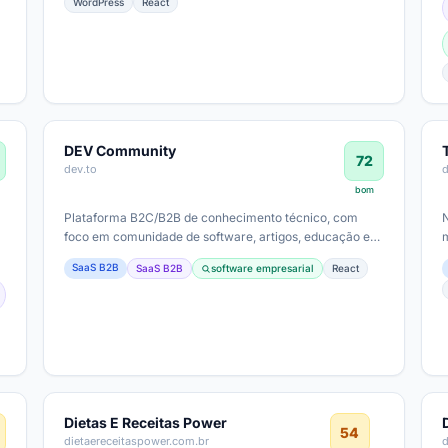
WordPress
React
DEV Community
72
dev.to
d
bom
Plataforma B2C/B2B de conhecimento técnico, com
foco em comunidade de software, artigos, educação e
formação. Potencial modelo de…
SaaS B2B
SaaS B2B
software empresarial
React
Dietas E Receitas Power
54
dietaereceitaspower.com.br
d