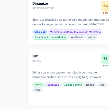
Dinamize
66
dinamize.com.br
bom
Empresa brasileira de tecnologia focada em automação
de marketing e gestão de relacionamento (MAI/CRM)
para PMEs; provável ticket médio…
SaaS B2B
Marketing Digital/Automação de Marketing
automação de marketing
WordPress
Vue.js
DIO
74
dio.me
bom
Editora de educação em tecnologia com foco em
formação prática para carreiras digitais; provável
modelo de negócio baseado em assinaturas,…
Serviço
Educação
cursos online
Next.js
React
Astro