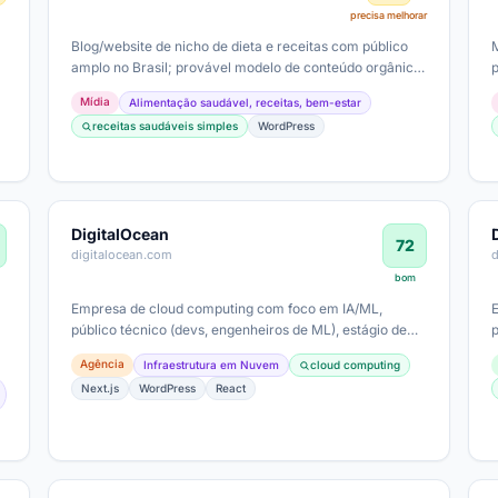
precisa melhorar
Blog/website de nicho de dieta e receitas com público
M
amplo no Brasil; provável modelo de conteúdo orgânico,
com receitas e dicas de…
Mídia
Alimentação saudável, receitas, bem-estar
receitas saudáveis simples
WordPress
DigitalOcean
72
digitalocean.com
bom
Empresa de cloud computing com foco em IA/ML,
público técnico (devs, engenheiros de ML), estágio de
maturidade digital avançado; ticket…
Agência
Infraestrutura em Nuvem
cloud computing
Next.js
WordPress
React