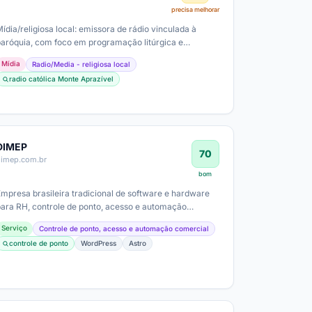
precisa melhorar
ídia/religiosa local: emissora de rádio vinculada à
paróquia, com foco em programação litúrgica e
comunidade. Possível modelo de…
Mídia
Radio/Media - religiosa local
radio católica Monte Aprazível
DIMEP
70
dimep.com.br
bom
Empresa brasileira tradicional de software e hardware
para RH, controle de ponto, acesso e automação
comercial. Atende setores com…
Serviço
Controle de ponto, acesso e automação comercial
controle de ponto
WordPress
Astro