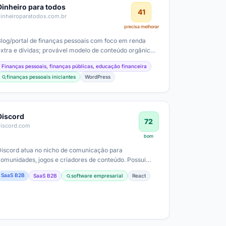
Dinheiro para todos
41
dinheiroparatodos.com.br
precisa melhorar
Blog/portal de finanças pessoais com foco em renda
extra e dívidas; provável modelo de conteúdo orgânico
com monetização via anúncios ou…
Finanças pessoais, finanças públicas, educação financeira
finanças pessoais iniciantes
WordPress
Discord
72
discord.com
bom
Discord atua no nicho de comunicação para
comunidades, jogos e criadores de conteúdo. Possui
modelo freemium com Nitro, e serviços para…
SaaS B2B
SaaS B2B
software empresarial
React