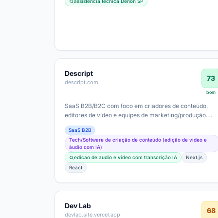
assistência técnica Denon SP
Descript
73
descript.com
bom
SaaS B2B/B2C com foco em criadores de conteúdo,
editores de vídeo e equipes de marketing/produção.
Ticket médio provável variável entre…
SaaS B2B
Tech/Software de criação de conteúdo (edição de vídeo e
áudio com IA)
edicao de audio e video com transcrição IA
Next.js
React
Dev Lab
68
devlab.site.vercel.app