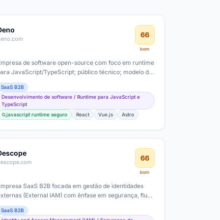
Deno
66
deno.com
bom
Empresa de software open-source com foco em runtime
para JavaScript/TypeScript; público técnico; modelo de
negócio baseado em…
SaaS B2B
Desenvolvimento de software / Runtime para JavaScript e
TypeScript
javascript runtime seguro
React
Vue.js
Astro
Descope
66
descope.com
bom
Empresa SaaS B2B focada em gestão de identidades
externas (External IAM) com ênfase em segurança, fluxo
de usuários, e suporte a ambientes…
SaaS B2B