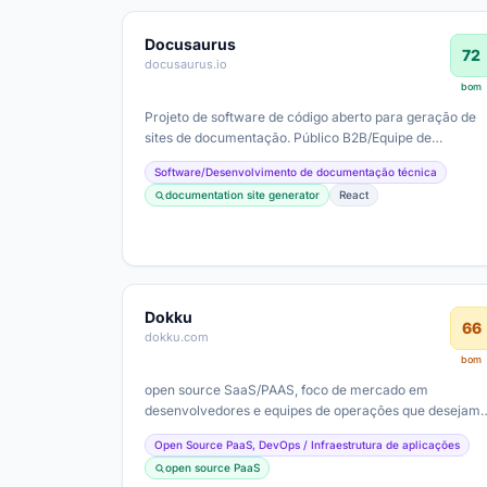
Docusaurus
72
docusaurus.io
bom
Projeto de software de código aberto para geração de
sites de documentação. Público B2B/Equipe de
desenvolvimento, com foco em documentação…
Software/Desenvolvimento de documentação técnica
documentation site generator
React
Dokku
66
dokku.com
bom
open source SaaS/PAAS, foco de mercado em
desenvolvedores e equipes de operações que desejam
controle local, sem vendor lock-in; estágio de…
Open Source PaaS, DevOps / Infraestrutura de aplicações
open source PaaS