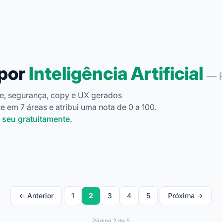
 por
Inteligência Artificial
— 
e, segurança, copy e UX gerados
e em 7 áreas e atribui uma nota de 0 a 100.
o seu gratuitamente
.
← Anterior
1
2
3
4
5
Próxima →
Página 2 de 5