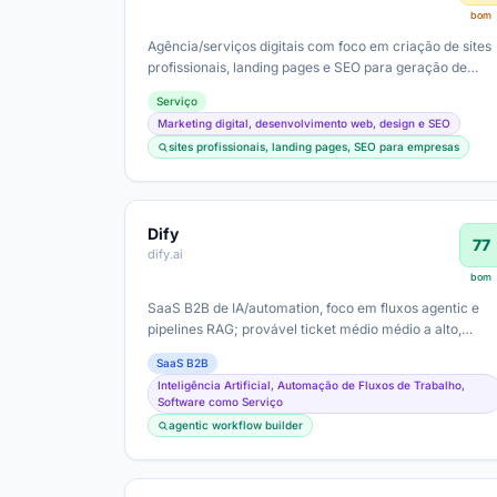
bom
Agência/serviços digitais com foco em criação de sites
profissionais, landing pages e SEO para geração de
leads; estágio de maturidade…
Serviço
Marketing digital, desenvolvimento web, design e SEO
sites profissionais, landing pages, SEO para empresas
Dify
77
dify.ai
bom
SaaS B2B de IA/automation, foco em fluxos agentic e
pipelines RAG; provável ticket médio médio a alto,
targeting de equipes técnicas em…
SaaS B2B
Inteligência Artificial, Automação de Fluxos de Trabalho,
Software como Serviço
agentic workflow builder