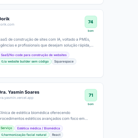
Dorik
74
dorik.com
bom
SaaS de construção de sites com IA, voltado a PMEs,
agências e profissionais que desejam solução rápida,
com possibilidade de integrações e…
SaaS/No-code para construção de websites
ia website builder sem código
Squarespace
Dra. Yasmin Soares
71
ra.yasmin.vercel.app
bom
Clínica de estética biomédica oferecendo
procedimentos estéticos avançados com foco em
harmonia facial, bioestimuladores e tratamentos…
Serviço
Estética médica / Biomédica
harmonização facial natural
React