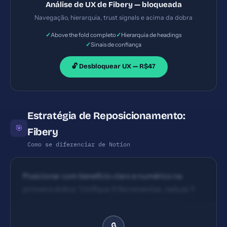
Análise de UX de Fibery — bloqueada
muitos elementos, o que pode exigir mais
Navegação, hierarquia, trust signals e acima da dobra
escaneabilidade.
✓
✓
Above the fold completo
Hierarquia de headings
✓
Sinais de confiança
🔓 Desbloquear UX — R$47
Estratégia de Reposicionamento:
🎯
Fibery
Como se diferenciar de Notion
Posicionar com benefício claro e numérico na
primeira dobra: 'Unifique X ferramentas, reduza Y
horas semanais de trabalho e aumente Z% de
velocidade de decisão' + prova social de clientes
🔒