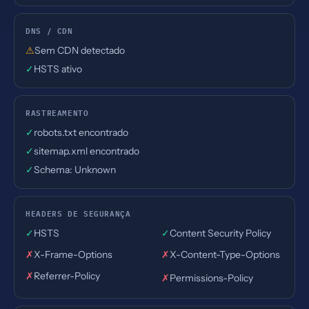
DNS / CDN
⚠
Sem CDN detectado
✓
HSTS ativo
RASTREAMENTO
✓
robots.txt encontrado
✓
sitemap.xml encontrado
✓
Schema: Unknown
HEADERS DE SEGURANÇA
✓
HSTS
✓
Content Security Policy
✗
X-Frame-Options
✗
X-Content-Type-Options
✗
Referrer-Policy
✗
Permissions-Policy