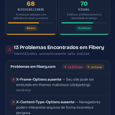
68
70
ACESSIBILIDADE
VISUAL
Acesso por pessoas com
Estética, profissionalismo e
deficiência visual ou motora
identidade do design
Básico
Aceitável
13 Problemas Encontrados em Fibery
⚠
Identificados automaticamente pela análise
4 críticos
9 avisos
Problemas em fibery.com
X-Frame-Options ausente
— Seu site pode ser
✗
embutido em iframes maliciosos (clickjacking).
SEGURANÇA
X-Content-Type-Options ausente
— Navegadores
✗
podem interpretar arquivos de forma incorreta e
perigosa.