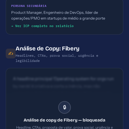
PERSONA SECUNDÁRIA
Product Manager, Engenheiro de DevOps, líder de
operações/PMO em startups de médio a grande porte
→ Ver ICP completo no relatório
Análise de Copy: Fibery
✍️
Headlines, CTAs, prova social, urgência e
legibilidade
A headline principal 'Operating system for orgs run
by nerds' é criativa e corta a inércia, mas não
comunica de forma imediata o benefício concreto
para o usuário (conecta ferramentas, aumenta
🔒
eficiência). Há claro tom de persona interna
('nerds'), o que reforça o posicionamento de público
Análise de copy de Fibery — bloqueada
específico, porém pode afastar visitantes menos
Headline, CTAs, proposta de valor, prova social, urgência e