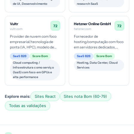
de UI, Desenvolvimento
research SaaS
Vultr
Hetzner Online GmbH
72
72
vultr.com
hetzner.com
Provider de nuvem com foco
Fornecedor de
empresarial/tecnologia de
hosting/computação com foco
ponta (IA, HPC), modelo de
em servidores dedicados,
negócio baseado em pay-as-
cloud e soluções de storage,
SaaS B2B
Score Bom
SaaS B2B
Score Bom
you-go com planos de GPU,
com apelo de sustentabilidade
Cloud computing /
Hosting, Data Center, Cloud
VM e ...
e energia v...
Infraestrutura como serviço
Services
(IaaS) com foco em GPUs e
alta performance
Explore mais:
Sites React
Sites nota Bom (60-79)
Todas as validações