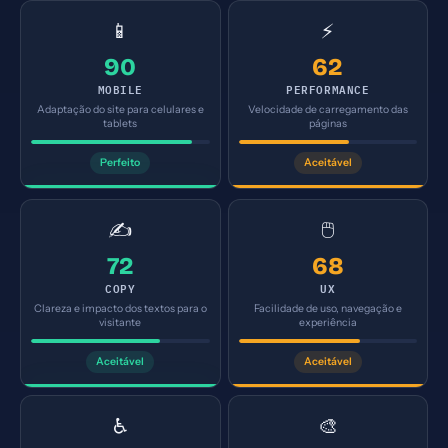
📱
⚡
90
62
MOBILE
PERFORMANCE
Adaptação do site para celulares e
Velocidade de carregamento das
tablets
páginas
Perfeito
Aceitável
✍️
🖱️
72
68
COPY
UX
Clareza e impacto dos textos para o
Facilidade de uso, navegação e
visitante
experiência
Aceitável
Aceitável
♿
🎨