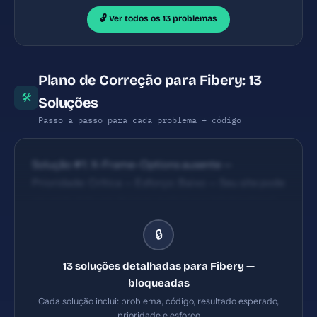
🔓 Ver todos os 13 problemas
Plano de Correção para Fibery: 13
🛠
Soluções
Passo a passo para cada problema + código
Solução #1: X-Frame-Options ausente —
Prioridade: Crítica — Esforço: Baixo — Seu site pode
ser embutido em iframes maliciosos (clickjacking).
— Solução #2: X-Content-Type-Options ausente —
🔒
Prioridade: Crítica — Esforço: Baixo — Navegadores
podem interpretar arquivos de forma incorreta e
13 soluções detalhadas para Fibery —
perigosa. — Solução #5: Meta description com 117
bloqueadas
caracteres (ideal: 120-160) — Prioridade:
Cada solução inclui: problema, código, resultado esperado,
Importante — Esforço: Baixo
prioridade e esforço