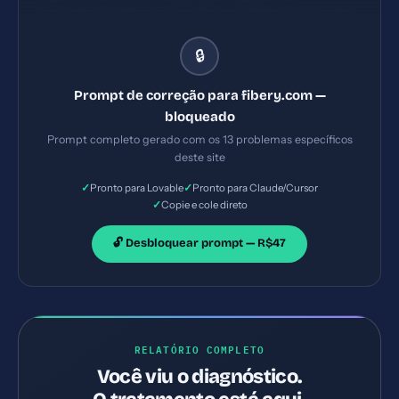
seguintes problemas: 1) X-Frame-Options ausente
2) X-Content-Type-Options ausente 3) Referrer-
🔒
Policy ausente 4) Permissions-Policy ausente.
Implemente TODAS as correções listadas, gerando
Prompt de correção para fibery.com —
os arquivos necessários e configurações de servidor.
bloqueado
Priorize as correções críticas primeiro.
Prompt completo gerado com os 13 problemas específicos
deste site
✓
✓
Pronto para Lovable
Pronto para Claude/Cursor
✓
Copie e cole direto
🔓 Desbloquear prompt — R$47
RELATÓRIO COMPLETO
Você viu o diagnóstico.