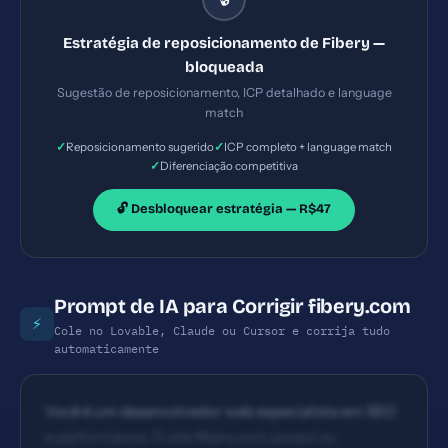
reais
Estratégia de reposicionamento de Fibery —
bloqueada
Sugestão de reposicionamento, ICP detalhado e language
match
✓
✓
Reposicionamento sugerido
ICP completo + language match
✓
Diferenciação competitiva
🔓 Desbloquear estratégia — R$47
Prompt de IA para Corrigir fibery.com
⚡
Cole no Lovable, Claude ou Cursor e corrija tudo
automaticamente
Você é um desenvolvedor web especialista em SEO
e performance. O site fibery.com possui os