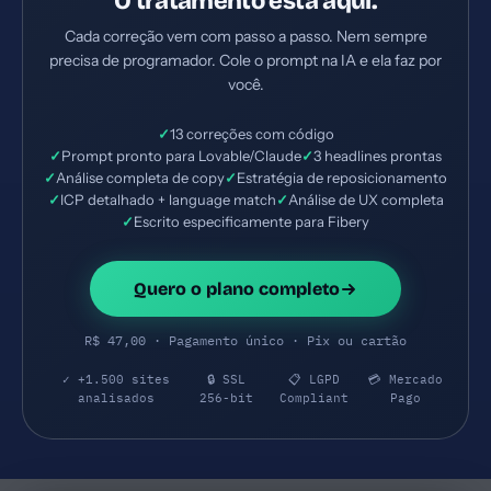
O tratamento está aqui.
Cada correção vem com passo a passo. Nem sempre
precisa de programador. Cole o prompt na IA e ela faz por
você.
✓
13 correções com código
✓
Prompt pronto para Lovable/Claude
✓
3 headlines prontas
✓
Análise completa de copy
✓
Estratégia de reposicionamento
✓
ICP detalhado + language match
✓
Análise de UX completa
✓
Escrito especificamente para Fibery
Quero o plano completo
R$ 47,00 · Pagamento único · Pix ou cartão
✓ +1.500 sites
🔒 SSL
📋 LGPD
💳 Mercado
analisados
256-bit
Compliant
Pago