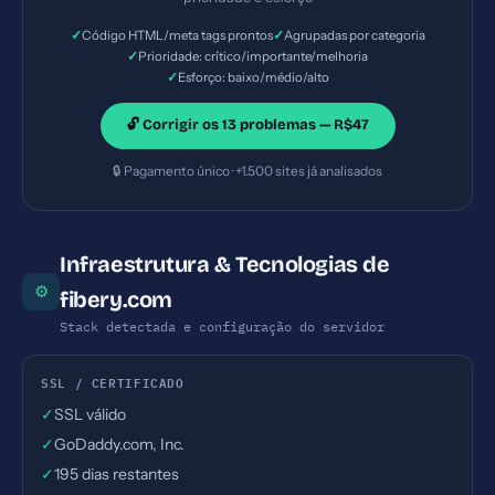
✓
✓
Código HTML/meta tags prontos
Agrupadas por categoria
✓
Prioridade: crítico/importante/melhoria
✓
Esforço: baixo/médio/alto
🔓 Corrigir os 13 problemas — R$47
🔒 Pagamento único · +1.500 sites já analisados
Infraestrutura & Tecnologias de
⚙
fibery.com
Stack detectada e configuração do servidor
SSL / CERTIFICADO
✓
SSL válido
✓
GoDaddy.com, Inc.
✓
195 dias restantes