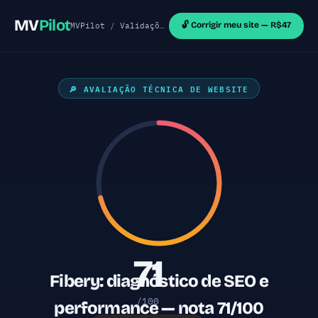
MV
Pilot
🔓 Corrigir meu site — R$47
MVPilot
/
Validações de MVP
/
Sites React
/ Fibery
🔎 AVALIAÇÃO TÉCNICA DE WEBSITE
71
Fibery: diagnóstico de SEO e
/100
performance — nota 71/100