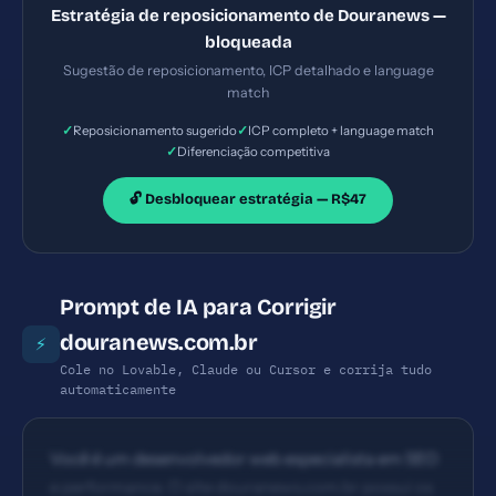
Estratégia de reposicionamento de Douranews —
bloqueada
Sugestão de reposicionamento, ICP detalhado e language
match
✓
✓
Reposicionamento sugerido
ICP completo + language match
✓
Diferenciação competitiva
🔓 Desbloquear estratégia — R$47
Prompt de IA para Corrigir
douranews.com.br
⚡
Cole no Lovable, Claude ou Cursor e corrija tudo
automaticamente
Você é um desenvolvedor web especialista em SEO
e performance. O site douranews.com.br possui os