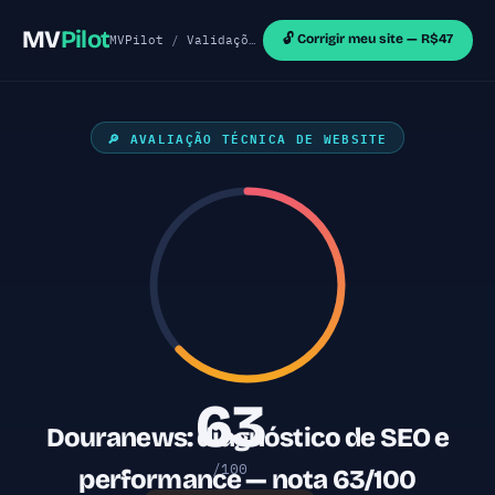
MV
Pilot
🔓 Corrigir meu site — R$47
MVPilot
/
Validações de MVP
/
Sites Outras Tecnol
🔎 AVALIAÇÃO TÉCNICA DE WEBSITE
63
Douranews: diagnóstico de SEO e
/100
performance — nota 63/100