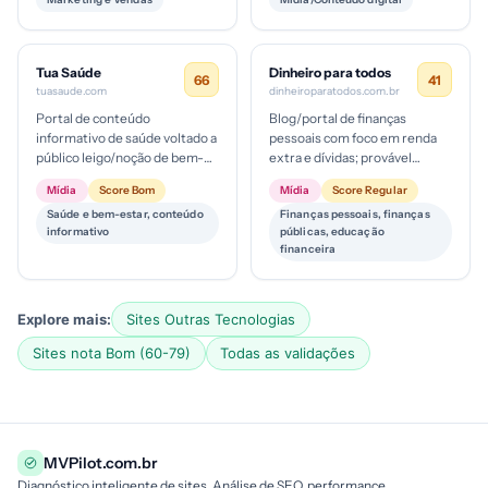
maturidade...
Tua Saúde
Dinheiro para todos
66
41
tuasaude.com
dinheiroparatodos.com.br
Portal de conteúdo
Blog/portal de finanças
informativo de saúde voltado a
pessoais com foco em renda
público leigo/noção de bem-
extra e dívidas; provável
estar, com potencial
modelo de conteúdo orgânico
Mídia
Score Bom
Mídia
Score Regular
monetização via publicidade,
com monetização via anúncios
Saúde e bem-estar, conteúdo
Finanças pessoais, finanças
parcerias ...
ou ...
informativo
públicas, educação
financeira
Explore mais:
Sites Outras Tecnologias
Sites nota Bom (60-79)
Todas as validações
MVPilot.com.br
Diagnóstico inteligente de sites. Análise de SEO, performance,