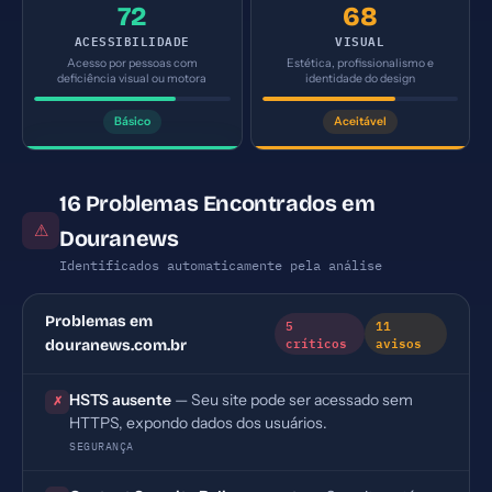
72
68
ACESSIBILIDADE
VISUAL
Acesso por pessoas com
Estética, profissionalismo e
deficiência visual ou motora
identidade do design
Básico
Aceitável
16 Problemas Encontrados em
⚠
Douranews
Identificados automaticamente pela análise
Problemas em
5
11
críticos
avisos
douranews.com.br
HSTS ausente
— Seu site pode ser acessado sem
✗
HTTPS, expondo dados dos usuários.
SEGURANÇA