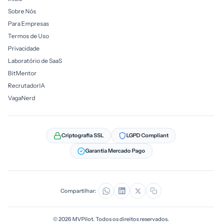
Sobre Nós
Para Empresas
Termos de Uso
Privacidade
Laboratório de SaaS
BitMentor
RecrutadorIA
VagaNerd
Criptografia SSL
LGPD Compliant
Garantia Mercado Pago
Compartilhar:
© 2026 MVPilot. Todos os direitos reservados.