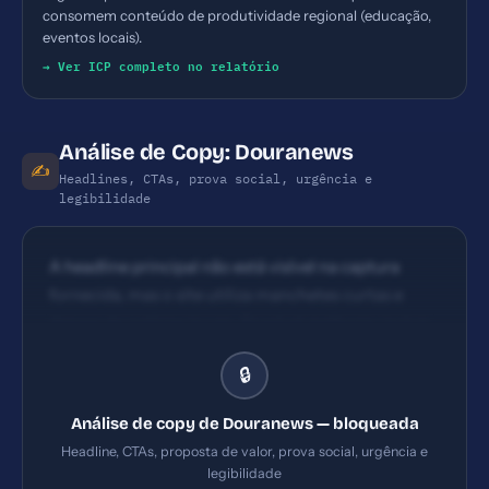
consomem conteúdo de produtividade regional (educação,
eventos locais).
→ Ver ICP completo no relatório
Análise de Copy: Douranews
✍️
Headlines, CTAs, prova social, urgência e
legibilidade
A headline principal não está visível na captura
fornecida, mas o site utiliza manchetes curtas e
densas de notícias locais. Possível melhoria: incluir
uma manchete principal clara na home que
🔒
comunique benefício/valor imediato ao leitor (ex.:
'Cobertura completa de notícias de Dourados e
Análise de copy de Douranews — bloqueada
Região em tempo real'). CTAs não aparecem
Headline, CTAs, proposta de valor, prova social, urgência e
evidentes na seção de navegação da home
legibilidade