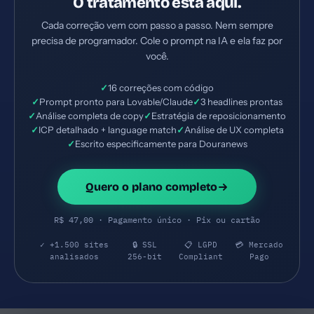
O tratamento está aqui.
Cada correção vem com passo a passo. Nem sempre
precisa de programador. Cole o prompt na IA e ela faz por
você.
✓
16 correções com código
✓
Prompt pronto para Lovable/Claude
✓
3 headlines prontas
✓
Análise completa de copy
✓
Estratégia de reposicionamento
✓
ICP detalhado + language match
✓
Análise de UX completa
✓
Escrito especificamente para Douranews
Quero o plano completo
R$ 47,00 · Pagamento único · Pix ou cartão
✓ +1.500 sites
🔒 SSL
📋 LGPD
💳 Mercado
analisados
256-bit
Compliant
Pago