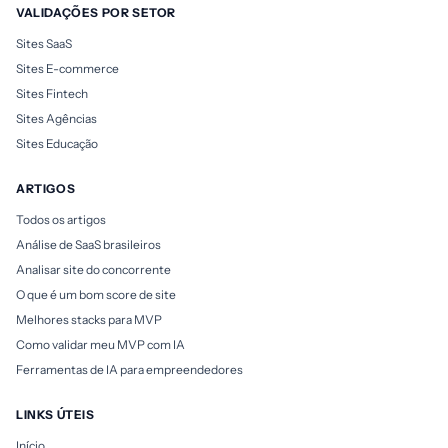
VALIDAÇÕES POR SETOR
Sites SaaS
Sites E-commerce
Sites Fintech
Sites Agências
Sites Educação
ARTIGOS
Todos os artigos
Análise de SaaS brasileiros
Analisar site do concorrente
O que é um bom score de site
Melhores stacks para MVP
Como validar meu MVP com IA
Ferramentas de IA para empreendedores
LINKS ÚTEIS
Início