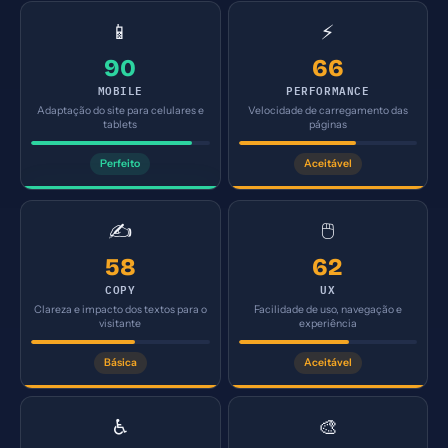
📱
⚡
90
66
MOBILE
PERFORMANCE
Adaptação do site para celulares e
Velocidade de carregamento das
tablets
páginas
Perfeito
Aceitável
✍️
🖱️
58
62
COPY
UX
Clareza e impacto dos textos para o
Facilidade de uso, navegação e
visitante
experiência
Básica
Aceitável
♿
🎨