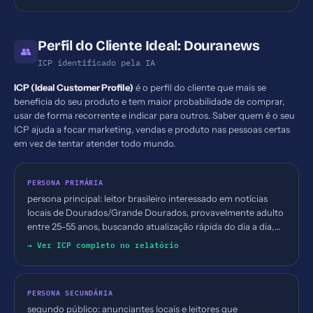
Perfil do Cliente Ideal: Douranews
👥
ICP identificado pela IA
ICP (Ideal Customer Profile)
é o perfil do cliente que mais se
beneficia do seu produto e tem maior probabilidade de comprar,
usar de forma recorrente e indicar para outros. Saber quem é o seu
ICP ajuda a focar marketing, vendas e produto nas pessoas certas
em vez de tentar atender todo mundo.
PERSONA PRIMÁRIA
persona principal: leitor brasileiro interessado em notícias
locais de Dourados/Grande Dourados, provavelmente adulto
entre 25-55 anos, buscando atualização rápida do dia a dia,
com interesse em política, economia local e mobilidade
→ Ver ICP completo no relatório
urbana.
PERSONA SECUNDÁRIA
segundo público: anunciantes locais e leitores que