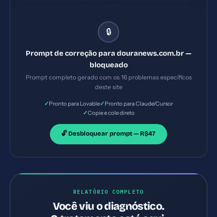
seguintes problemas: 1) HSTS ausente 2) Content
Security Policy ausente 3) Referrer-Policy ausente
🔒
4) Permissions-Policy ausente. Implemente TODAS
as correções listadas, gerando os arquivos
Prompt de correção para douranews.com.br —
necessários e configurações de servidor. Priorize as
bloqueado
correções críticas primeiro.
Prompt completo gerado com os 16 problemas específicos
deste site
✓
✓
Pronto para Lovable
Pronto para Claude/Cursor
✓
Copie e cole direto
🔓 Desbloquear prompt — R$47
RELATÓRIO COMPLETO
Você viu o diagnóstico.