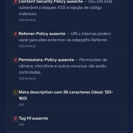
Content Security Policy ausente
— Seu site está
✗
vulnerável a ataques XSS e injeção de código
malicioso.
SEGURANÇA
Referrer-Policy ausente
— URLs internas podem
✗
vazar para sites externos via cabeçalho Referrer.
SEGURANÇA
Permissions-Policy ausente
— Permissões de
✗
câmera, microfone e outros recursos não estão
controladas.
SEGURANÇA
Meta description com 36 caracteres (ideal: 120-
!
160)
SEO
Tag H1 ausente
✗
SEO