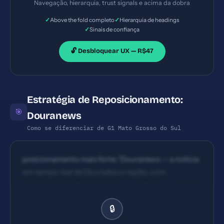
Navegação, hierarquia, trust signals e acima da dobra
consistentes (H1/H2) e separação entre hero,
✓
✓
Above the fold completo
Hierarquia de headings
destaques e listagem.
✓
Sinais de confiança
🔓 Desbloquear UX — R$47
Estratégia de Reposicionamento:
🎯
Douranews
Como se diferenciar de G1 Mato Grosso do Sul
posicionamento mais forte: 'Douranews — a notícia
em tempo real de Dourados e região, com
checagem rápida, foco local e agenda de eventos.'
🔒