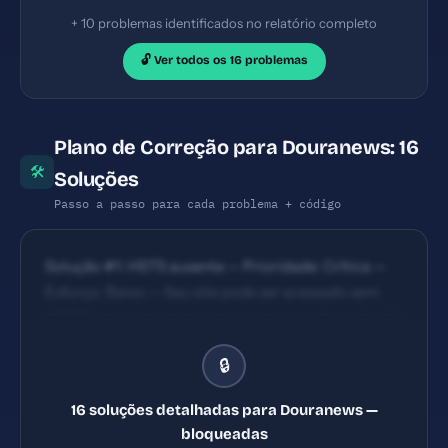
+ 10 problemas identificados no relatório completo
🔓 Ver todos os 16 problemas
Plano de Correção para Douranews: 16
🛠
Soluções
Passo a passo para cada problema + código
Solução #1: HSTS ausente — Prioridade: Crítica —
Esforço: Baixo — Seu site pode ser acessado sem
HTTPS, expondo dados dos usuários. — Solução #2:
Content Security Policy ausente — Prioridade:
🔒
Crítica — Esforço: Baixo — Seu site está vulnerável a
ataques XSS e injeção de código malicioso. —
16 soluções detalhadas para Douranews —
Solução #5: Meta description com 36 caracteres
bloqueadas