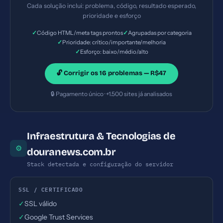
(ideal: 120-160) — Prioridade: Importante —
Cada solução inclui: problema, código, resultado esperado,
Esforço: Baixo
prioridade e esforço
✓
✓
Código HTML/meta tags prontos
Agrupadas por categoria
✓
Prioridade: crítico/importante/melhoria
✓
Esforço: baixo/médio/alto
🔓 Corrigir os 16 problemas — R$47
🔒 Pagamento único · +1.500 sites já analisados
Infraestrutura & Tecnologias de
⚙
douranews.com.br
Stack detectada e configuração do servidor
SSL / CERTIFICADO
✓
SSL válido
✓
Google Trust Services