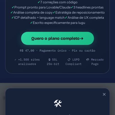
✓
7 correções com código
✓
Prompt pronto para Lovable/Claude
✓
3 headlines prontas
✓
Análise completa de copy
✓
Estratégia de reposicionamento
✓
ICP detalhado + language match
✓
Análise de UX completa
✓
Escrito especificamente para Iugu
Quero o plano completo
R$ 47,00 · Pagamento único · Pix ou cartão
✓ +1.500 sites
🔒 SSL
📋 LGPD
💳 Mercado
analisados
256-bit
Compliant
Pago
×
Empresas e SaaS do mesmo Segmento
🛠
Stone
Nubank
68
68
stone.com.br
nubank.com.br