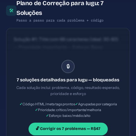
Plano de Correção para Iugu: 7
🛠
Soluções
Passo a passo para cada problema + código
Solução #1: Title com 66 caracteres (ideal: 30-60)
— Prioridade: Importante — Esforço: Baixo
🔒
7 soluções detalhadas para Iugu — bloqueadas
Cada solução inclui: problema, código, resultado esperado,
prioridade e esforço
✓
✓
Código HTML/meta tags prontos
Agrupadas por categoria
✓
Prioridade: crítico/importante/melhoria
✓
Esforço: baixo/médio/alto
🔓 Corrigir os 7 problemas — R$47