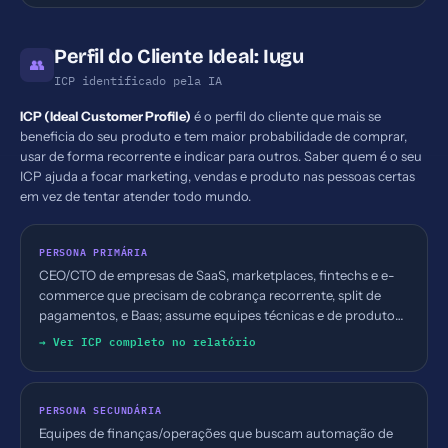
Perfil do Cliente Ideal: Iugu
👥
ICP identificado pela IA
ICP (Ideal Customer Profile)
é o perfil do cliente que mais se
beneficia do seu produto e tem maior probabilidade de comprar,
usar de forma recorrente e indicar para outros. Saber quem é o seu
ICP ajuda a focar marketing, vendas e produto nas pessoas certas
em vez de tentar atender todo mundo.
PERSONA PRIMÁRIA
CEO/CTO de empresas de SaaS, marketplaces, fintechs e e-
commerce que precisam de cobrança recorrente, split de
pagamentos, e Baas; assume equipes técnicas e de produto
responsáveis por pagamento e billing
→ Ver ICP completo no relatório
PERSONA SECUNDÁRIA
Equipes de finanças/operações que buscam automação de