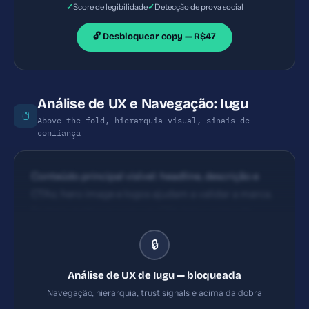
primeira tela; seria ideal ter um CTA único de topo
✓
✓
Score de legibilidade
Detecção de prova social
com ação central (ex.: 'Comece agora' ou 'Teste
grátis') e CTAs secundários mais distantes.
🔓 Desbloquear copy — R$47
Análise de UX e Navegação: Iugu
🖱️
Above the fold, hierarquia visual, sinais de
confiança
Conteúdo principal visível: headline, descrição e
CTAs; hero image e logos ajudam a validar a marca.
Poderia melhorar com um CTA único acima da
dobra e uma prova social mais proeminente.
🔒
Hierarquia visual adequada com seções bem
definidas; uso de títulos e imagens de suporte.
Análise de UX de Iugu — bloqueada
Espaçamento entre blocos é razoável; melhoria na
Navegação, hierarquia, trust signals e acima da dobra
consistência de ícones e legendas pode favorecer