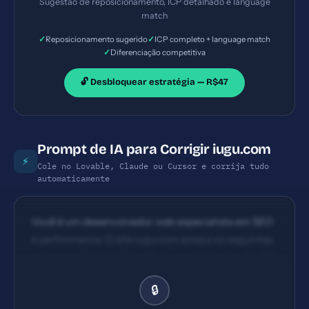
Sugestão de reposicionamento, ICP detalhado e language
match
✓
✓
Reposicionamento sugerido
ICP completo + language match
✓
Diferenciação competitiva
🔓 Desbloquear estratégia — R$47
Prompt de IA para Corrigir iugu.com
⚡
Cole no Lovable, Claude ou Cursor e corrija tudo
automaticamente
Você é um desenvolvedor web especialista em SEO
e performance. O site iugu.com possui os seguintes
problemas: 1) Title com 66 caracteres (ideal: 30-60)
2) 1 imagens sem alt text 3) CTA principal não está
🔒
com ação de alto impacto na primeira dobra; falta