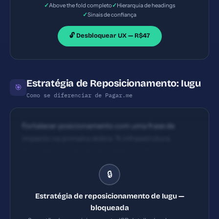
✓
✓
Above the fold completo
Hierarquia de headings
leitura.
✓
Sinais de confiança
🔓 Desbloquear UX — R$47
Estratégia de Reposicionamento: Iugu
🎯
Como se diferenciar de Pagar.me
Fortalecer posicionamento com uma frase de
impacto na primeira dobra: 'A infraestrutura
financeira que escala seu negócio: cobrança,
recorrência, split e Baas em uma única API' e incluir
🔒
um benefício mensurável (ex.: 'reduza inadimplência
em X%')
Estratégia de reposicionamento de Iugu —
bloqueada