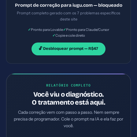
de promessa quantificável na hero; pouco espaço
Prompt de correção para iugu.com — bloqueado
para depoimento textual na tela inicial 4)
Prompt completo gerado com os 7 problemas específicos
Formulários não aplicáveis na home; área de
deste site
cadastro explícita ausente na dobra inicial.
✓
✓
Pronto para Lovable
Pronto para Claude/Cursor
Implemente TODAS as correções listadas, gerando
✓
Copie e cole direto
os arquivos necessários e configurações de servidor.
Priorize as correções críticas primeiro.
🔓 Desbloquear prompt — R$47
RELATÓRIO COMPLETO
Você viu o diagnóstico.
O tratamento está aqui.
Cada correção vem com passo a passo. Nem sempre
precisa de programador. Cole o prompt na IA e ela faz por
você.