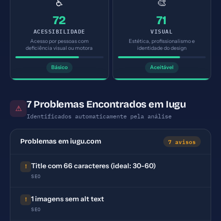
♿
🎨
72
71
ACESSIBILIDADE
VISUAL
Acesso por pessoas com
Estética, profissionalismo e
deficiência visual ou motora
identidade do design
Básico
Aceitável
7 Problemas Encontrados em Iugu
⚠
Identificados automaticamente pela análise
7 avisos
Problemas em iugu.com
Title com 66 caracteres (ideal: 30-60)
!
SEO
1 imagens sem alt text
!
SEO