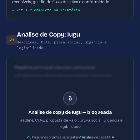
recebíveis, gestão de fluxo de caixa e conformidade
→ Ver ICP completo no relatório
Análise de Copy: Iugu
✍️
Headlines, CTAs, prova social, urgência e
legibilidade
Headline principal clara ao comunicar
infraestrutura financeira completa; transmite
benefício de escalabilidade e automação. Pode
melhorar o impacto com promessa mais direta de
🔒
resultado (ex.: 'aumente receita em X%' ou 'reduza
inadimplência em Y%') na primeira dobra. CTAs
Análise de copy de Iugu — bloqueada
presentes como 'Conheça a iugu
Headline, CTAs, proposta de valor, prova social, urgência e
cobrança/Recorrência/Split/BaaS' são claros,
legibilidade
porém nem todos aparecem com destaque na
✓
✓
3 headlines prontas para testar
Análise de cada CTA