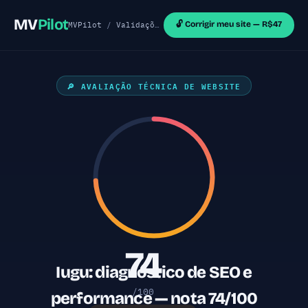
MV
Pilot
🔓 Corrigir meu site — R$47
MVPilot
/
Validações de MVP
/
Sites Outras Tecnol
🔎 AVALIAÇÃO TÉCNICA DE WEBSITE
74
Iugu: diagnóstico de SEO e
/100
performance — nota 74/100