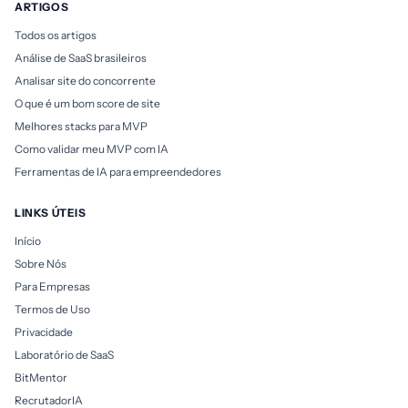
ARTIGOS
Todos os artigos
Análise de SaaS brasileiros
Analisar site do concorrente
O que é um bom score de site
Melhores stacks para MVP
Como validar meu MVP com IA
Ferramentas de IA para empreendedores
LINKS ÚTEIS
Início
Sobre Nós
Para Empresas
Termos de Uso
Privacidade
Laboratório de SaaS
BitMentor
RecrutadorIA