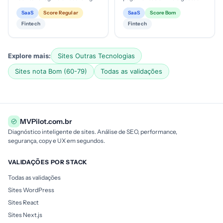
via app; mercado-alvo retail
financeira para lojistas; estágio
SaaS
Score Regular
SaaS
Score Bom
inwestidores que buscam
de maturidade digital com foco
Fintech
Fintech
simpl...
e...
Explore mais:
Sites Outras Tecnologias
Sites nota Bom (60-79)
Todas as validações
MVPilot.com.br
Diagnóstico inteligente de sites. Análise de SEO, performance,
segurança, copy e UX em segundos.
VALIDAÇÕES POR STACK
Todas as validações
Sites WordPress
Sites React
Sites Next.js