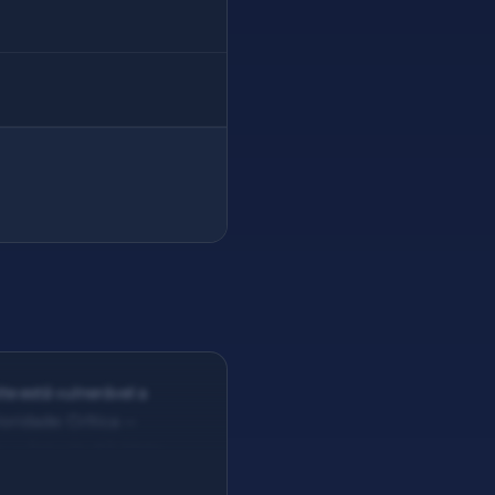
te está vulnerável a
oridade: Crítica —
s. — Solução #3: Meta