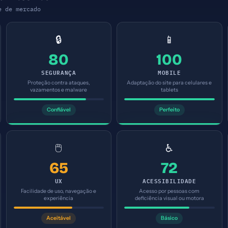
e de mercado
🔒
📱
80
100
SEGURANÇA
MOBILE
Proteção contra ataques,
Adaptação do site para celulares e
vazamentos e malware
tablets
Confiável
Perfeito
🖱️
♿
65
72
UX
ACESSIBILIDADE
Facilidade de uso, navegação e
Acesso por pessoas com
experiência
deficiência visual ou motora
Aceitável
Básico