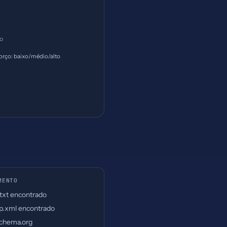
ço
orço: baixo/médio/alto
MENTO
.txt encontrado
p.xml encontrado
chema.org