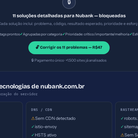
🔒
11 soluções detalhadas para Nubank — bloqueadas
ada solução inclui: problema, código, resultado esperado, prioridade e esfor
✓
✓
✓
ags prontos
Agrupadas por categoria
Prioridade: crítico/importante/melhoria
Esf
🔓 Corrigir os 11 problemas — R$47
🔒 Pagamento único · +1.500 sites já analisados
Tecnologias de nubank.com.br
uração do servidor
DNS / CDN
RASTREA
⚠
Sem CDN detectado
✓
robots
✓
istio-envoy
✓
sitema
✓
HSTS ativo
⚠
Sem S