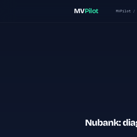
MV
Pilot
MVPilot
Nubank: dia