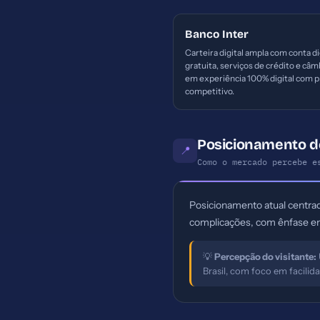
Banco Inter
Carteira digital ampla com conta di
gratuita, serviços de crédito e câm
em experiência 100% digital com p
competitivo.
Posicionamento 
📍
Como o mercado percebe e
Posicionamento atual centrad
complicações, com ênfase em
💡
Percepção do visitante:
Brasil, com foco em facilid