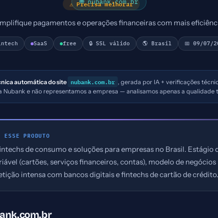
🌐 nubank.com.br
⚠ Precisa melhorar
implifique pagamentos e operações financeiras com mais eficiênci
intech
SaaS
free
🔒 SSL válido
🌎 Brasil
📅 09/07/2
nubank.com.br
cnica automática do site
, gerada por IA + verificações técn
s a Nubank e não representamos a empresa — analisamos apenas a qualidade t
E ESSE PRODUTO
intechs de consumo e soluções para empresas no Brasil. Estágio 
iável (cartões, serviços financeiros, contas), modelo de negócio
etição intensa com bancos digitais e fintechs de cartão de crédito
bank.com.br