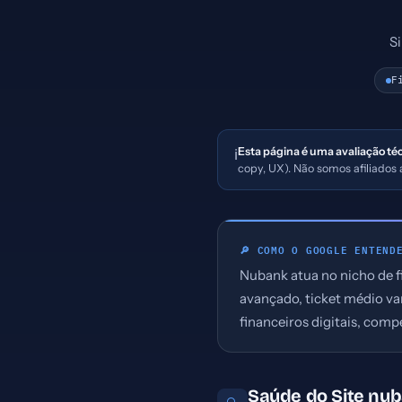
S
F
Esta página é uma avaliação té
ℹ️
copy, UX). Não somos afiliado
🔎 COMO O GOOGLE ENTEND
Nubank atua no nicho de f
avançado, ticket médio var
financeiros digitais, comp
Saúde do Site nu