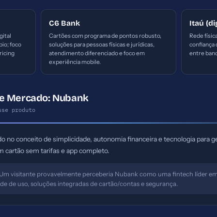
C6 Bank
Itaú (di
gital
Cartões com programa de pontos robusto,
Rede físic
bio; foco
soluções para pessoas físicas e jurídicas,
confiança 
ricing
atendimento diferenciado e foco em
entre banco
experiência mobile.
de Mercado: Nubank
sse produto
o no conceito de simplicidade, autonomia financeira e tecnologia para g
 cartão sem tarifas e app completo.
Um visitante provavelmente perceberia Nubank como uma fintech líder em 
ade de uso, soluções integradas de cartão/contas e segurança.