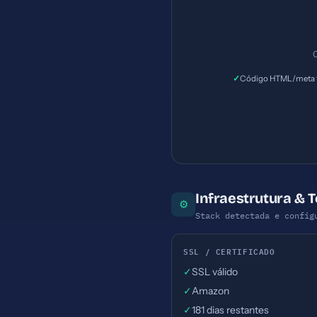
C
✓
Código HTML/meta t
Infraestrutura & 
⚙
Stack detectada e config
SSL / CERTIFICADO
✓
SSL válido
✓
Amazon
✓
181 dias restantes