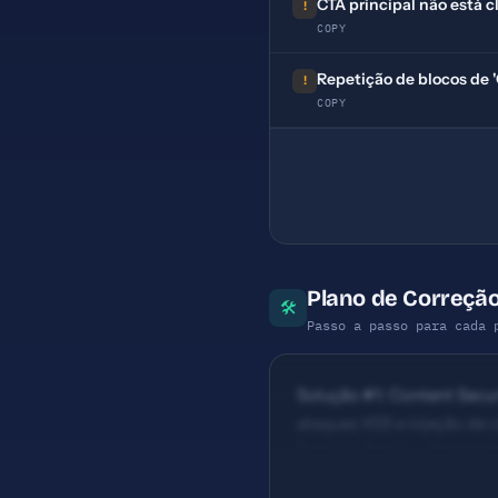
CTA principal não está 
!
COPY
Repetição de blocos de '
!
COPY
Plano de Correção
🛠
Passo a passo para cada 
Solução #1: Content Securi
ataques XSS e injeção de 
Esforço: Baixo — Permissõ
description com 94 caract