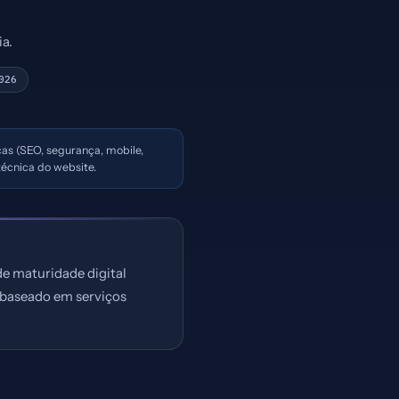
a.
026
icas (SEO, segurança, mobile,
écnica do website.
de maturidade digital
s baseado em serviços
.