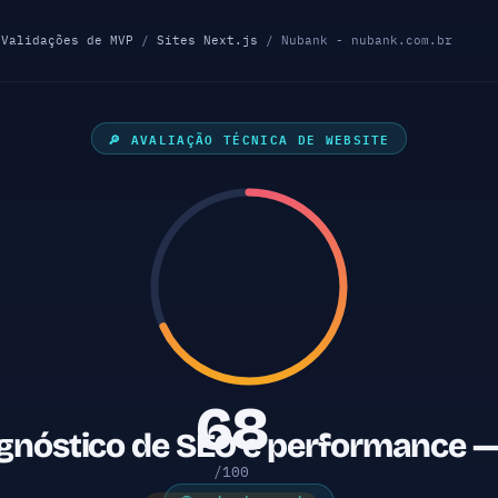
/
Validações de MVP
/
Sites Next.js
/ Nubank - nubank.com.br
🔎 AVALIAÇÃO TÉCNICA DE WEBSITE
68
gnóstico de SEO e performance —
/100