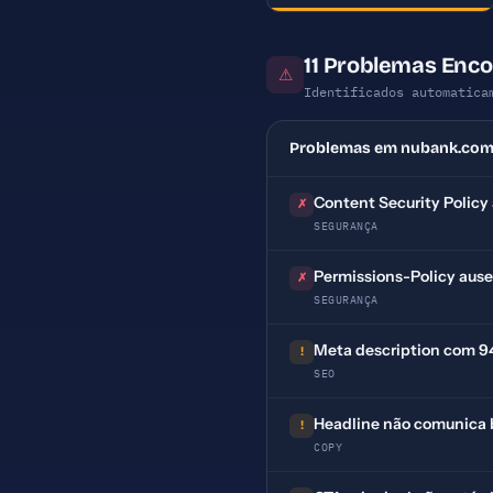
11 Problemas Enc
⚠
Identificados automatica
Problemas em nubank.com
Content Security Policy
✗
SEGURANÇA
Permissions-Policy aus
✗
SEGURANÇA
Meta description com 94 
!
SEO
Headline não comunica be
!
COPY