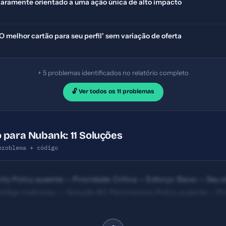
claramente orientado a uma ação única de alto impacto
O melhor cartão para seu perfil' sem variação de oferta
+ 5 problemas identificados no relatório completo
🔓 Ver todos os 11 problemas
 para Nubank: 11 Soluções
problema + código
ty Policy ausente — Prioridade: Crítica — Esforço: Baixo — Seu si
código malicioso. — Solução #2: Permissions-Policy ausente — Pri
es de câmera, microfone e outros recursos não estão controlada
eres (ideal: 120-160) — Prioridade: Importante — Esforço: Baixo