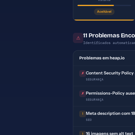
Aceitável
11 Problemas Enc
⚠
Identificados automatica
Problemas em heap.io
Content Security Policy
✗
SEGURANÇA
Permissions-Policy aus
✗
SEGURANÇA
Meta description com 185
!
SEO
16 imagens sem alt text
!