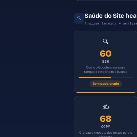
Saúde do Site hea
🔍
Análise técnica + anális
🔍
60
SEO
Como o Google encontra e
ranqueia este site nas buscas
Bem posicionado
✍️
68
COPY
Clareza e impacto dos textos para o
visitante