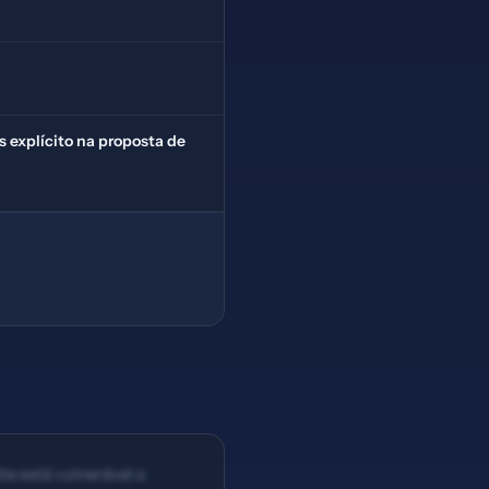
 explícito na proposta de
te está vulnerável a