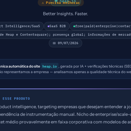
🌐 heap.io
⚠ Precisa melhorar
Better Insights. Faster.
ct Intelligence/SaaS
SaaS B2B
free|paid|enterprise|contac
 de Heap e Contentsquare); presença global; informações de mercad
📅 09/07/2026
heap.io
cnica automática do site
, gerada por IA + verificações técnicas (SE
não representamos a empresa — analisamos apenas a qualidade técnica do we
E ESSE PRODUTO
roduct intelligence, targeting empresas que desejam entender a j
endência de instrumentação manual. Nicho de enterprise/scale
cket médio provavelmente em faixa corporativa com modelos de as