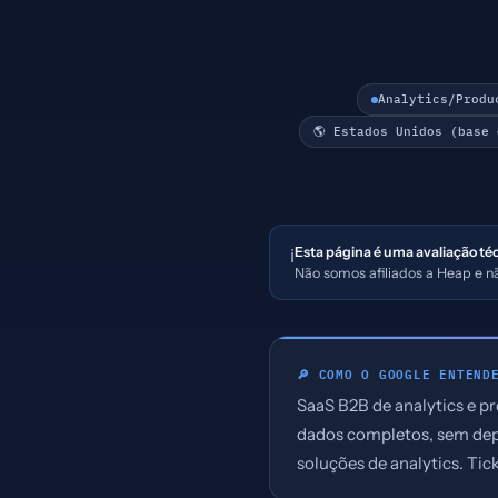
Analytics/Produ
🌎 Estados Unidos (base
Esta página é uma avaliação té
ℹ️
Não somos afiliados a Heap e 
🔎 COMO O GOOGLE ENTEND
SaaS B2B de analytics e p
dados completos, sem dep
soluções de analytics. Ti