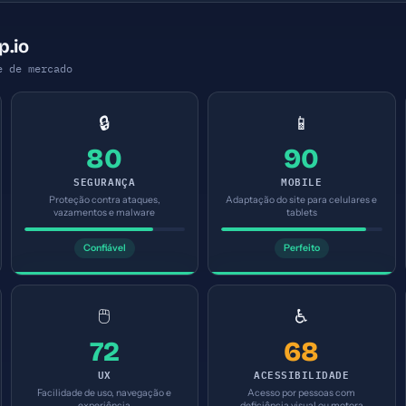
p.io
e de mercado
🔒
📱
80
90
SEGURANÇA
MOBILE
Proteção contra ataques,
Adaptação do site para celulares e
vazamentos e malware
tablets
Confiável
Perfeito
🖱️
♿
72
68
UX
ACESSIBILIDADE
Facilidade de uso, navegação e
Acesso por pessoas com
experiência
deficiência visual ou motora