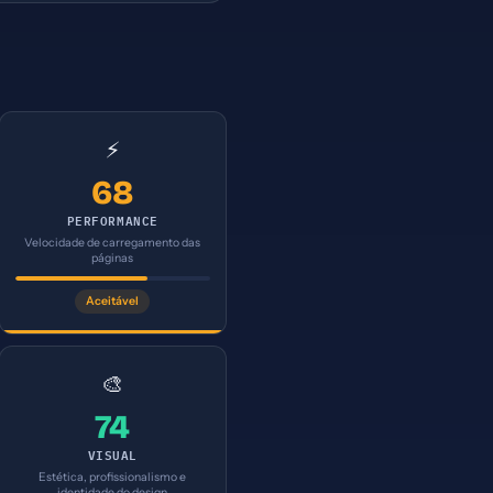
⚡
68
PERFORMANCE
Velocidade de carregamento das
páginas
Aceitável
🎨
74
VISUAL
Estética, profissionalismo e
identidade do design