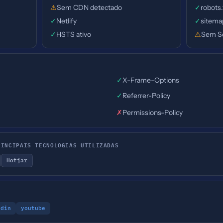
⚠
Sem CDN detectado
✓
robots
✓
Netlify
✓
sitema
✓
HSTS ativo
⚠
Sem S
✓
X-Frame-Options
✓
Referrer-Policy
✗
Permissions-Policy
RINCIPAIS TECNOLOGIAS UTILIZADAS
Hotjar
edin
youtube