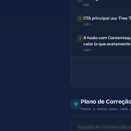
SEO
CTA principal usa 'Free 
!
COPY
A fusão com Contentsqua
!
valor (o que exatamente
COPY
Plano de Correção
🛠
Passo a passo para cada 
Solução #1: Content Securi