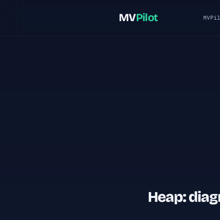
MV
Pilot
MVPi
Heap: diag