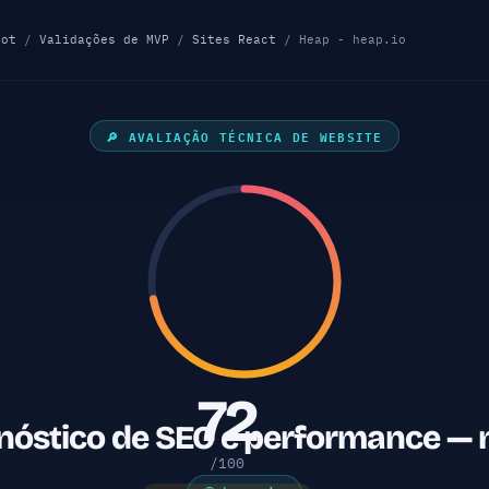
lot
/
Validações de MVP
/
Sites React
/ Heap - heap.io
🔎 AVALIAÇÃO TÉCNICA DE WEBSITE
72
nóstico de SEO e performance — 
/100