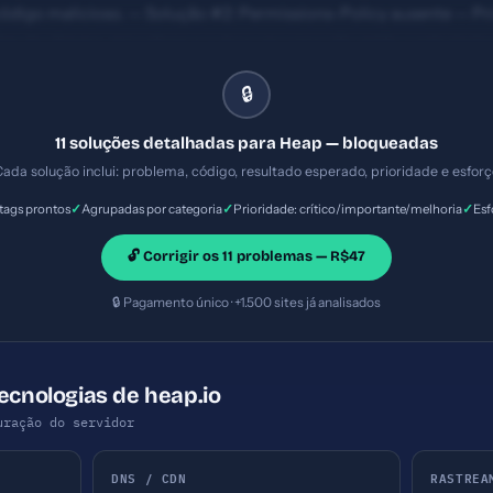
código malicioso. — Solução #2: Permissions-Policy ausente — Pri
es de câmera, microfone e outros recursos não estão controlada
teres (ideal: 120-160) — Prioridade: Importante — Esforço: Baixo
🔒
11 soluções detalhadas para Heap — bloqueadas
ada solução inclui: problema, código, resultado esperado, prioridade e esfor
✓
✓
✓
ags prontos
Agrupadas por categoria
Prioridade: crítico/importante/melhoria
Esf
🔓 Corrigir os 11 problemas — R$47
🔒 Pagamento único · +1.500 sites já analisados
ecnologias de heap.io
uração do servidor
DNS / CDN
RASTREA