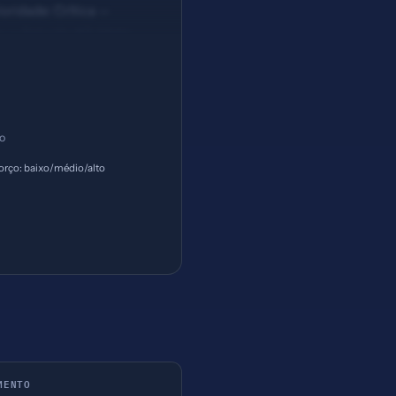
oridade: Crítica —
s. — Solução #3: Meta
ço
orço: baixo/médio/alto
MENTO