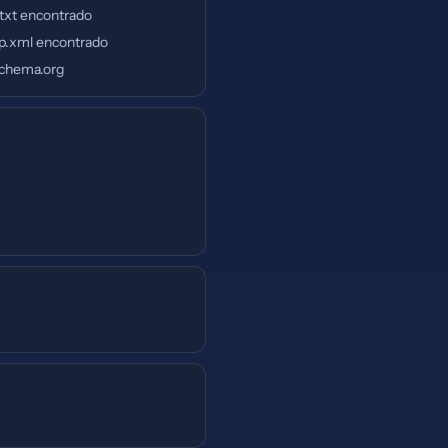
.txt encontrado
p.xml encontrado
chema.org