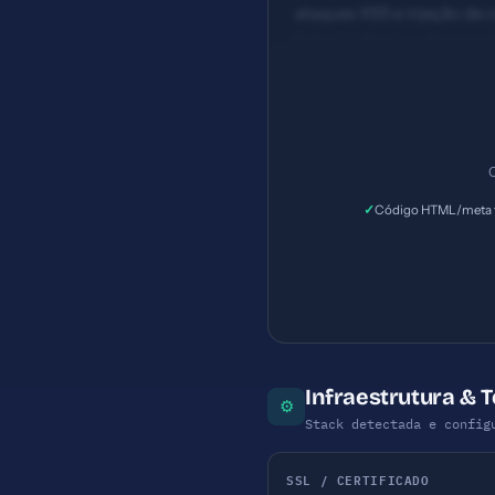
ataques XSS e injeção de 
Esforço: Baixo — Permissõ
description com 185 carac
C
✓
Código HTML/meta t
Infraestrutura & T
⚙
Stack detectada e config
SSL / CERTIFICADO