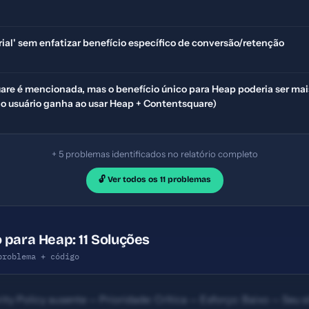
Trial' sem enfatizar benefício específico de conversão/retenção
re é mencionada, mas o benefício único para Heap poderia ser mais
 o usuário ganha ao usar Heap + Contentsquare)
+ 5 problemas identificados no relatório completo
🔓 Ver todos os 11 problemas
 para Heap: 11 Soluções
problema + código
ty Policy ausente — Prioridade: Crítica — Esforço: Baixo — Seu si