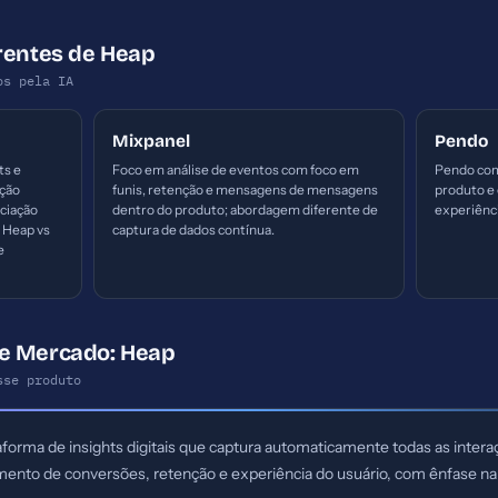
rentes de Heap
os pela IA
Mixpanel
Pendo
ts e
Foco em análise de eventos com foco em
Pendo com
ção
funis, retenção e mensagens de mensagens
produto e 
nciação
dentro do produto; abordagem diferente de
experiênci
 Heap vs
captura de dados contínua.
e
e Mercado: Heap
sse produto
forma de insights digitais que captura automaticamente todas as interaç
mento de conversões, retenção e experiência do usuário, com ênfase na