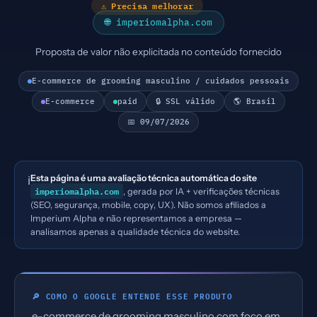
⚠ Precisa melhorar
🌐 imperiomalpha.com
Proposta de valor não explicitada no conteúdo fornecido
E-commerce de grooming masculino / cuidados pessoais
E-commerce
paid
🔒 SSL válido
🌎 Brasil
📅 09/07/2026
Esta página é uma avaliação técnica automática do site
ℹ️
imperiomalpha.com
, gerada por IA + verificações técnicas
(SEO, segurança, mobile, copy, UX). Não somos afiliados a
Imperium Alpha e não representamos a empresa —
analisamos apenas a qualidade técnica do website.
🔎 COMO O GOOGLE ENTENDE ESSE PRODUTO
e-commerce de grooming masculino com foco em