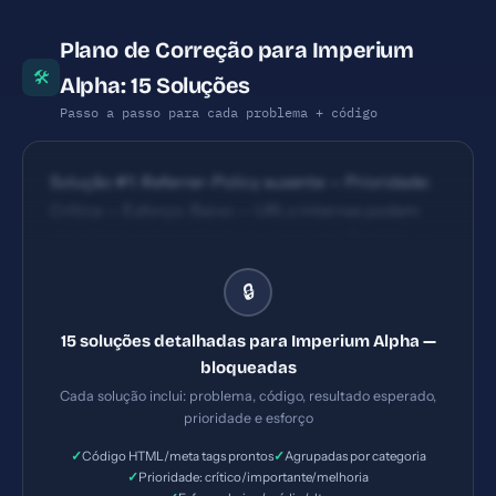
Plano de Correção para Imperium
🛠
Alpha: 15 Soluções
Passo a passo para cada problema + código
Solução #1: Referrer-Policy ausente — Prioridade:
Crítica — Esforço: Baixo — URLs internas podem
vazar para sites externos via cabeçalho Referrer. —
Solução #2: Permissions-Policy ausente —
🔒
Prioridade: Crítica — Esforço: Baixo — Permissões
de câmera, microfone e outros recursos não estão
15 soluções detalhadas para Imperium Alpha —
controladas. — Solução #3: Title com 14 caracteres
bloqueadas
(ideal: 30-60) — Prioridade: Importante — Esforço:
Cada solução inclui: problema, código, resultado esperado,
Baixo
prioridade e esforço
✓
✓
Código HTML/meta tags prontos
Agrupadas por categoria
✓
Prioridade: crítico/importante/melhoria