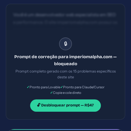
Você é um desenvolvedor web especialista em SEO
e performance. O site imperiomalpha.com possui os
seguintes problemas: 1) Referrer-Policy ausente 2)
Permissions-Policy ausente 3) Title com 14
🔒
caracteres (ideal: 30-60) 4) Meta description
ausente. Implemente TODAS as correções listadas,
Prompt de correção para imperiomalpha.com —
gerando os arquivos necessários e configurações de
bloqueado
servidor. Priorize as correções críticas primeiro.
Prompt completo gerado com os 15 problemas específicos
deste site
✓
✓
Pronto para Lovable
Pronto para Claude/Cursor
✓
Copie e cole direto
🔓 Desbloquear prompt — R$47