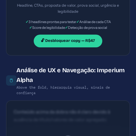
mais) dentro de blocos de produto; porém, textos
Headline, CTAs, proposta de valor, prova social, urgência e
genéricos como 'COMPRAR' não refletem benefício
legibilidade
direto. A visibilidade é boa para itens individuais,
✓
✓
3 headlines prontas para testar
Análise de cada CTA
mas falta um CTA principal claro que oriente o
✓
✓
Score de legibilidade
Detecção de prova social
usuário para uma ação de alto nível (por exemplo,
'Receba descontos', 'Veja ofertas') acima da dobra.
🔓 Desbloquear copy — R$47
Análise de UX e Navegação: Imperium
Alpha
🖱️
Above the fold, hierarquia visual, sinais de
confiança
Conteúdo acima da dobra não é claro devido à
ausência de título/valores de valor agregado;
somente ofertas de produtos aparecem logo, o que
pode não capturar imediatamente o interesse. A