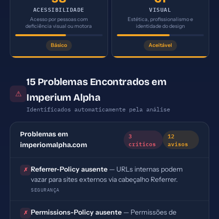
ACESSIBILIDADE
VISUAL
Acesso por pessoas com
Estética, profissionalismo e
deficiência visual ou motora
identidade do design
Básico
Aceitável
15 Problemas Encontrados em
⚠
Imperium Alpha
Identificados automaticamente pela análise
Problemas em
3
12
críticos
avisos
imperiomalpha.com
Referrer-Policy ausente
— URLs internas podem
✗
vazar para sites externos via cabeçalho Referrer.
SEGURANÇA
Permissions-Policy ausente
— Permissões de
✗