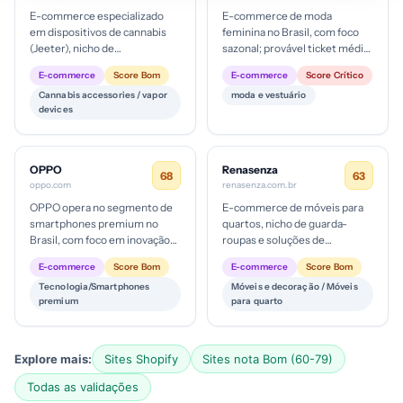
E-commerce especializado
E-commerce de moda
em dispositivos de cannabis
feminina no Brasil, com foco
(Jeeter), nicho de
sazonal; provável ticket médio
consumidores de cannabis no
baixo a médio para peças
E-commerce
Score Bom
E-commerce
Score Crítico
Brasil; mercado com
casuais; estágio de maturidade
Cannabis accessories / vapor
moda e vestuário
restrições regula...
di...
devices
OPPO
Renasenza
68
63
oppo.com
renasenza.com.br
OPPO opera no segmento de
E-commerce de móveis para
smartphones premium no
quartos, nicho de guarda-
Brasil, com foco em inovação
roupas e soluções de
tecnológica, câmeras de alto
armazenamento. Provável
E-commerce
Score Bom
E-commerce
Score Bom
desempenho e design; estágio
ticket médio médio a alto para
Tecnologia/Smartphones
Móveis e decoração / Móveis
d...
um produto...
premium
para quarto
Explore mais:
Sites Shopify
Sites nota Bom (60-79)
Todas as validações