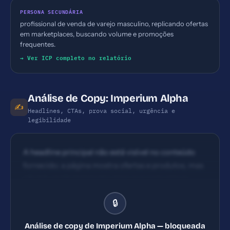
PERSONA SECUNDÁRIA
profissional de venda de varejo masculino, replicando ofertas
em marketplaces, buscando volume e promoções
frequentes.
→ Ver ICP completo no relatório
Análise de Copy: Imperium Alpha
✍️
Headlines, CTAs, prova social, urgência e
legibilidade
A headline principal não está visível no conteúdo
fornecido; a página mostra ofertas e produtos, mas
não há um título/gancho claro que comunique
rapidamente o que a empresa faz. A comunicação
🔒
de valor aparece diluída entre promoções. CTAs
aparecem como botões de compra (COMPRARVer
Análise de copy de Imperium Alpha — bloqueada