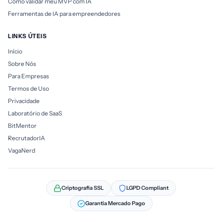
Como validar meu MVP com IA
Ferramentas de IA para empreendedores
LINKS ÚTEIS
Início
Sobre Nós
Para Empresas
Termos de Uso
Privacidade
Laboratório de SaaS
BitMentor
RecrutadorIA
VagaNerd
Criptografia SSL
LGPD Compliant
Garantia Mercado Pago