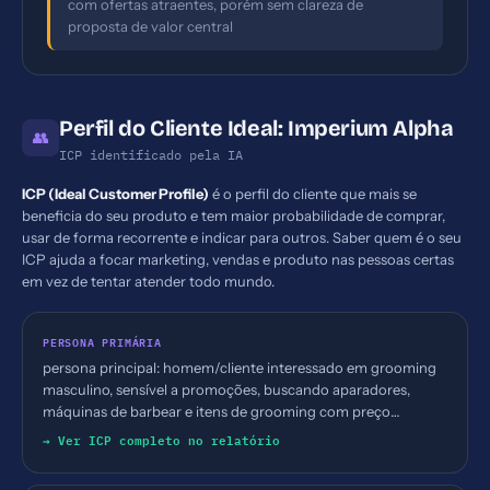
com ofertas atraentes, porém sem clareza de
proposta de valor central
Perfil do Cliente Ideal: Imperium Alpha
👥
ICP identificado pela IA
ICP (Ideal Customer Profile)
é o perfil do cliente que mais se
beneficia do seu produto e tem maior probabilidade de comprar,
usar de forma recorrente e indicar para outros. Saber quem é o seu
ICP ajuda a focar marketing, vendas e produto nas pessoas certas
em vez de tentar atender todo mundo.
PERSONA PRIMÁRIA
persona principal: homem/cliente interessado em grooming
masculino, sensível a promoções, buscando aparadores,
máquinas de barbear e itens de grooming com preço
competitivo; faixa etária provavelmente 25-45, varejo online
→ Ver ICP completo no relatório
no Brasil.