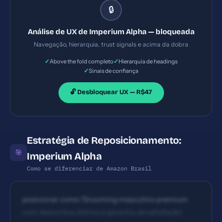
🔒
página organiza produtos em blocos com ênfase em
descontos; no entanto, não há claro fluxo de leitura
Análise de UX de Imperium Alpha — bloqueada
começando pela proposição de valor. A dobra não
Navegação, hierarquia, trust signals e acima da dobra
está documentada, dificultando avaliação completa
✓
✓
Above the fold completo
Hierarquia de headings
sem tela completa.
✓
Sinais de confiança
🔓 Desbloquear UX — R$47
Estratégia de Reposicionamento:
🎯
Imperium Alpha
Como se diferenciar de Amazon Brasil
posicionar como 'Grooming masculino premium
com descontos diários e garantia de satisfação',