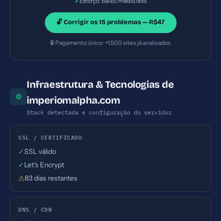
✓
Esforço: baixo/médio/alto
🔓 Corrigir os 15 problemas — R$47
🔒 Pagamento único · +1.500 sites já analisados
Infraestrutura & Tecnologias de
⚙
imperiomalpha.com
Stack detectada e configuração do servidor
SSL / CERTIFICADO
✓
SSL válido
✓
Let's Encrypt
⚠
83 dias restantes
DNS / CDN