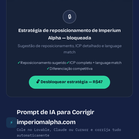
destacando qualidade, suporte e envio rápido; criar
slogan claro e benefícios-chave logo na homepage
🔒
Estratégia de reposicionamento de Imperium
Alpha — bloqueada
Sugestão de reposicionamento, ICP detalhado e language
match
✓
✓
Reposicionamento sugerido
ICP completo + language match
✓
Diferenciação competitiva
🔓 Desbloquear estratégia — R$47
Prompt de IA para Corrigir
imperiomalpha.com
⚡
Cole no Lovable, Claude ou Cursor e corrija tudo
automaticamente