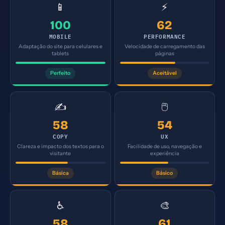
📱
⚡
100
62
MOBILE
PERFORMANCE
Adaptação do site para celulares e
Velocidade de carregamento das
tablets
páginas
Perfeito
Aceitável
✍️
🖱️
58
54
COPY
UX
Clareza e impacto dos textos para o
Facilidade de uso, navegação e
visitante
experiência
Básica
Básico
♿
🎨
58
61