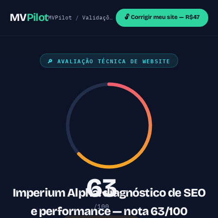
MV
Pilot
🔓 Corrigir meu site — R$47
MVPilot
/
Validações de MVP
/
Sites Shopify
/ Impe
🔎 AVALIAÇÃO TÉCNICA DE WEBSITE
63
Imperium Alpha: diagnóstico de SEO
/100
e performance — nota 63/100