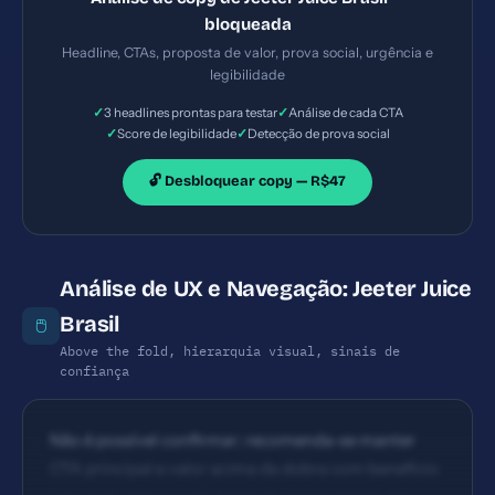
fornecido; presume-se presença de CTAs padrão
bloqueada
(compre agora, ver catálogo). Recomenda-se CTA
Headline, CTAs, proposta de valor, prova social, urgência e
principal com ação explícita (Comprar Jeeter Juice
legibilidade
Brasil) em destaque acima da dobra.
✓
✓
3 headlines prontas para testar
Análise de cada CTA
✓
✓
Score de legibilidade
Detecção de prova social
🔓 Desbloquear copy — R$47
Análise de UX e Navegação: Jeeter Juice
Brasil
🖱️
Above the fold, hierarquia visual, sinais de
confiança
Não é possível confirmar; recomenda-se manter
CTA principal e valor acima da dobra com benefício