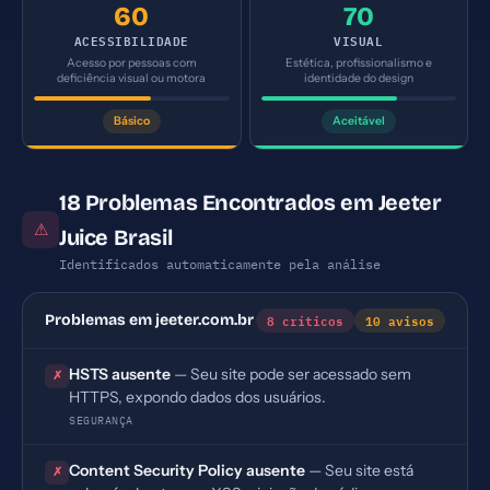
60
70
ACESSIBILIDADE
VISUAL
Acesso por pessoas com
Estética, profissionalismo e
deficiência visual ou motora
identidade do design
Básico
Aceitável
18 Problemas Encontrados em Jeeter
⚠
Juice Brasil
Identificados automaticamente pela análise
8 críticos
10 avisos
Problemas em jeeter.com.br
HSTS ausente
— Seu site pode ser acessado sem
✗
HTTPS, expondo dados dos usuários.
SEGURANÇA
Content Security Policy ausente
— Seu site está
✗