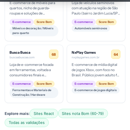
E-commerce de móveis para
Loja de veículos seminovos
quartos, nicho de guarda-
com atuação na região de São
roupas e soluções de
Paulo (bairro Jardim Lucia/SP).
armazenamento. Provável
Likely foco de mercado em
E-commerce
Score Bom
E-commerce
Score Bom
ticket médio médio a alto para
compradores locais, com...
Móveis e decoração / Móveis
Automóveis seminovos
um produto...
para quarto
Busca Busca
NxPlay Games
68
64
buscaabuscaa.com
nxplaygames.com.br
Loja de e-commerce focada
E-commerce de mídia digital
em ferramentas, voltada a
de jogos Xbox, com foco no
consumidores finais e
Brasil. Público jovem adulto fã
pequenos profissionais; ticket
de consoles, com ticket médio
E-commerce
Score Bom
E-commerce
Score Bom
médio provável moderado;
baixo a intermediári...
Ferramentas e Materiais de
E-commerce de jogos digitais
estágio...
Construção / Hardware
Explore mais:
Sites React
Sites nota Bom (60-79)
Todas as validações