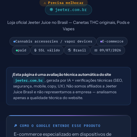
⚠ Precisa melhorar
🌐 jeeter.com.br
Loja oficial Jeeter Juice no Brasil — Canetas THC originais, Pods e
Vapes
Cannabis accessories / vapor devices
E-commerce
paid
🔒 SSL válido
🌎 Brasil
📅 09/07/2026
Esta página é uma avaliação técnica automática do site
ℹ️
jeeter.com.br
, gerada por IA + verificações técnicas (SEO,
segurança, mobile, copy, UX). Não somos afiliados a Jeeter
Juice Brasil e não representamos a empresa — analisamos
apenas a qualidade técnica do website.
🔎 COMO O GOOGLE ENTENDE ESSE PRODUTO
E-commerce especializado em dispositivos de