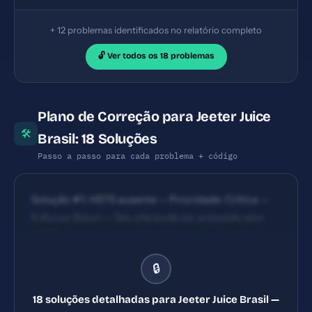
+ 12 problemas identificados no relatório completo
🔓 Ver todos os 18 problemas
Plano de Correção para Jeeter Juice
🛠
Brasil: 18 Soluções
Passo a passo para cada problema + código
Solução #1: HSTS ausente — Prioridade: Crítica —
Esforço: Baixo — Seu site pode ser acessado sem
HTTPS, expondo dados dos usuários. — Solução #2:
Content Security Policy ausente — Prioridade:
🔒
Crítica — Esforço: Baixo — Seu site está vulnerável a
ataques XSS e injeção de código malicioso. —
18 soluções detalhadas para Jeeter Juice Brasil —
Solução #7: Title com 65 caracteres (ideal: 30-60)