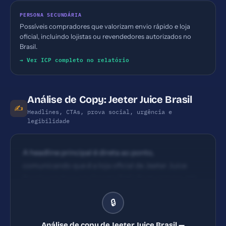
PERSONA SECUNDÁRIA
Possíveis compradores que valorizam envio rápido e loja
oficial, incluindo lojistas ou revendedores autorizados no
Brasil.
→ Ver ICP completo no relatório
Análise de Copy: Jeeter Juice Brasil
✍️
Headlines, CTAs, prova social, urgência e
legibilidade
A headline principal é direta ao ponto,
comunicando que é a loja oficial de Jeeter Juice
Brasil com foco em Caneta THC, Pods e Vapes. Há
clareza sobre a oferta, mas pouco espaço para
🔒
benefício específico (ex.: economia, entrega rápida).
CTAs não são totalmente visíveis no snippet
Análise de copy de Jeeter Juice Brasil —