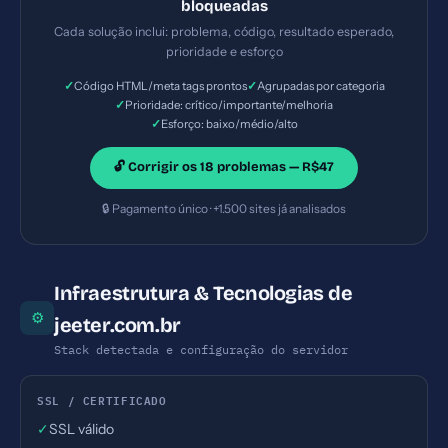
bloqueadas
— Prioridade: Importante — Esforço: Baixo
Cada solução inclui: problema, código, resultado esperado,
prioridade e esforço
✓
✓
Código HTML/meta tags prontos
Agrupadas por categoria
✓
Prioridade: crítico/importante/melhoria
✓
Esforço: baixo/médio/alto
🔓 Corrigir os 18 problemas — R$47
🔒 Pagamento único · +1.500 sites já analisados
Infraestrutura & Tecnologias de
⚙
jeeter.com.br
Stack detectada e configuração do servidor
SSL / CERTIFICADO
✓
SSL válido