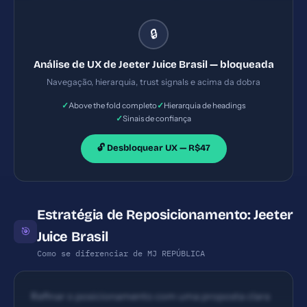
principal. Informação limitada; necessidade de
headings claros, bullets e visualização de categorias
🔒
(Canetas, Pods, Vapes) para fluxo de compra.
Análise de UX de Jeeter Juice Brasil — bloqueada
Navegação, hierarquia, trust signals e acima da dobra
✓
✓
Above the fold completo
Hierarquia de headings
✓
Sinais de confiança
🔓 Desbloquear UX — R$47
Estratégia de Reposicionamento: Jeeter
🎯
Juice Brasil
Como se diferenciar de MJ REPÚBLICA
Refinar o posicionamento com uma proposta clara