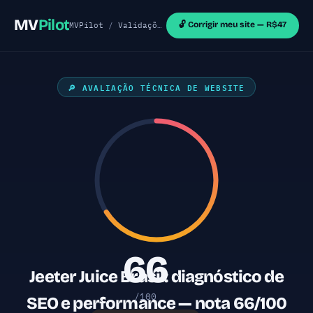
MV
Pilot
🔓 Corrigir meu site — R$47
MVPilot
/
Validações de MVP
/
Sites React
/ Jeeter
🔎 AVALIAÇÃO TÉCNICA DE WEBSITE
66
Jeeter Juice Brasil: diagnóstico de
/100
SEO e performance — nota 66/100