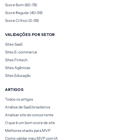
Score Bom (60-79)
Score Regular (40-59)
Score Crítico (0-39)
VALIDAÇÕES POR SETOR
Sites SaaS
Sites E-commerce
Sites Fintech
Sites Agências
Sites Educação
ARTIGOS
Todos os artigos
Análise de SaaS brasileiros
Analisar site do concorrente
O que é um bom score de site
Melhores stacks para MVP
Como validar meu MVP com IA