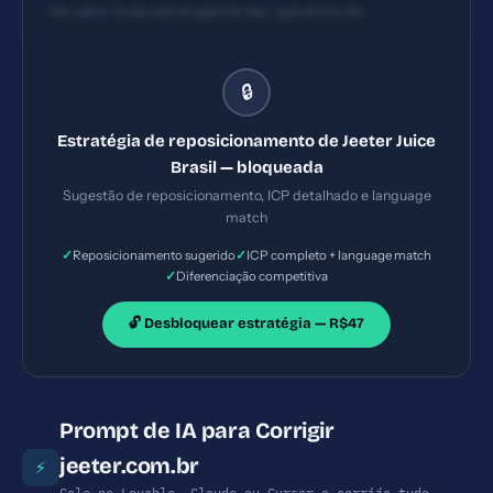
de valor mais abrangente (ex.: garantia de
autenticidade, suporte técnico local, política de
devolução) e diferenciais competitivos (ex.: envio
🔒
expresso, disponibilidade de modelos específicos).
Estratégia de reposicionamento de Jeeter Juice
Brasil — bloqueada
Sugestão de reposicionamento, ICP detalhado e language
match
✓
✓
Reposicionamento sugerido
ICP completo + language match
✓
Diferenciação competitiva
🔓 Desbloquear estratégia — R$47
Prompt de IA para Corrigir
jeeter.com.br
⚡
Cole no Lovable, Claude ou Cursor e corrija tudo