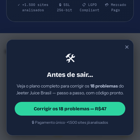
✓ +1.500 sites
🔒 SSL
📋 LGPD
💳 Mercado
analisados
256-bit
Compliant
Pago
×
Empresas e SaaS do mesmo Segmento
🛠
Aiketudo Estilo Carioca
OPPO
39
68
aiketudoestilocarioca.lojavirtualnuvem.com.br
oppo.com
Antes de sair…
E-commerce de moda
OPPO opera no segmento de
feminina no Brasil, com foco
smartphones premium no
Veja o plano completo para corrigir os
18 problemas
do
sazonal; provável ticket médio
Brasil, com foco em inovação
Jeeter Juice Brasil — passo a passo, com código pronto.
baixo a médio para peças
tecnológica, câmeras de alto
E-commerce
Score Crítico
E-commerce
Score Bom
casuais; estágio de maturidade
desempenho e design; estágio
moda e vestuário
Tecnologia/Smartphones
di...
d...
Corrigir os 18 problemas — R$47
premium
🔒 Pagamento único · +1.500 sites já analisados
Renasenza
JBR Motors
63
66
renasenza.com.br
jbrmotors.com.br