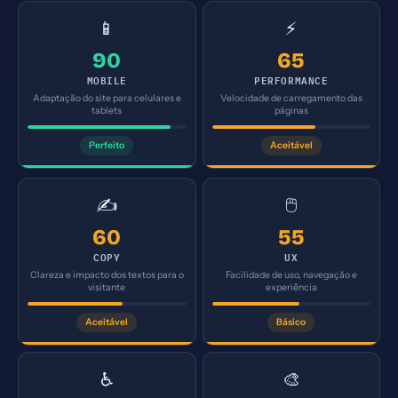
📱
⚡
90
65
MOBILE
PERFORMANCE
Adaptação do site para celulares e
Velocidade de carregamento das
tablets
páginas
Perfeito
Aceitável
✍️
🖱️
60
55
COPY
UX
Clareza e impacto dos textos para o
Facilidade de uso, navegação e
visitante
experiência
Aceitável
Básico
♿
🎨