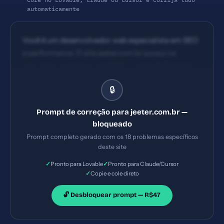
automaticamente
Você é um desenvolvedor web especialista em SEO
e performance. O site jeeter.com.br possui os
seguintes problemas: 1) HSTS ausente 2) Content
Security Policy ausente 3) X-Frame-Options
🔒
ausente 4) X-Content-Type-Options ausente.
Implemente TODAS as correções listadas, gerando
Prompt de correção para jeeter.com.br —
os arquivos necessários e configurações de servidor.
bloqueado
Priorize as correções críticas primeiro.
Prompt completo gerado com os 18 problemas específicos
deste site
✓
✓
Pronto para Lovable
Pronto para Claude/Cursor
✓
Copie e cole direto
🔓 Desbloquear prompt — R$47