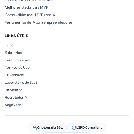
Melhores stacks para MVP
Como validar meu MVP com IA
Ferramentas de IA para empreendedores
LINKS ÚTEIS
Início
Sobre Nós
Para Empresas
Termos de Uso
Privacidade
Laboratório de SaaS
BitMentor
RecrutadorIA
VagaNerd
Criptografia SSL
LGPD Compliant