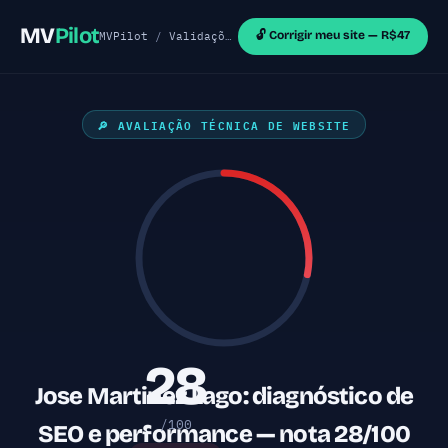
MV
Pilot
🔓 Corrigir meu site — R$47
MVPilot
/
Validações de MVP
/
Sites Outras Tecnol
🔎 AVALIAÇÃO TÉCNICA DE WEBSITE
28
Jose Martinez Lago: diagnóstico de
/100
SEO e performance — nota 28/100