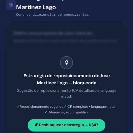
🎯
Martinez Lago
Como se diferenciar de concorrentes
Definir uma proposta de valor clara (ex.:
desenvolvimento web com foco em performance e
acessibilidade para startups brasileiras) e exibir
logos/clients/metrics relevantes.
🔒
Estratégia de reposicionamento de Jose
Martinez Lago — bloqueada
Sugestão de reposicionamento, ICP detalhado e language
match
✓
✓
Reposicionamento sugerido
ICP completo + language match
✓
Diferenciação competitiva
🔓 Desbloquear estratégia — R$47