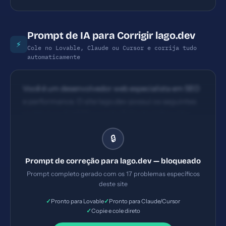
Prompt de IA para Corrigir lago.dev
⚡
Cole no Lovable, Claude ou Cursor e corrija tudo
automaticamente
Você é um desenvolvedor web especialista em SEO
e performance. O site lago.dev possui os seguintes
problemas: 1) HSTS ausente 2) Content Security
Policy ausente 3) X-Frame-Options ausente 4) X-
🔒
Content-Type-Options ausente. Implemente
TODAS as correções listadas, gerando os arquivos
Prompt de correção para lago.dev — bloqueado
necessários e configurações de servidor. Priorize as
Prompt completo gerado com os 17 problemas específicos
correções críticas primeiro.
deste site
✓
✓
Pronto para Lovable
Pronto para Claude/Cursor
✓
Copie e cole direto