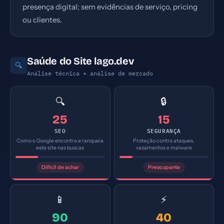
presença digital; sem evidências de serviço, pricing
ou clientes.
Saúde do Site lago.dev
🔍
Análise técnica + análise de mercado
🔍
🔒
25
15
SEO
SEGURANÇA
Como o Google encontra e ranqueia
Proteção contra ataques,
este site nas buscas
vazamentos e malware
Difícil de achar
Preocupante
📱
⚡
90
40