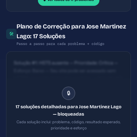
Plano de Correção para Jose Martinez
🛠
Lago: 17 Soluções
Passo a passo para cada problema + código
Solução #1: HSTS ausente — Prioridade: Crítica —
Esforço: Baixo — Seu site pode ser acessado sem
HTTPS, expondo dados dos usuários. — Solução #2:
Content Security Policy ausente — Prioridade:
🔒
Crítica — Esforço: Baixo — Seu site está vulnerável a
ataques XSS e injeção de código malicioso. —
17 soluções detalhadas para Jose Martinez Lago
Solução #7: Title com 18 caracteres (ideal: 30-60) —
— bloqueadas
Prioridade: Importante — Esforço: Baixo
Cada solução inclui: problema, código, resultado esperado,
prioridade e esforço