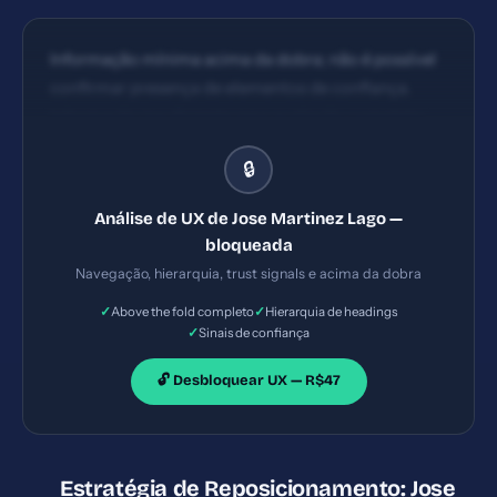
Informação mínima acima da dobra; não é possível
confirmar presença de elementos de confiança.
Informação insuficiente para avaliação completa;
apenas um título simples sem hierarquia visual
🔒
clara.
Análise de UX de Jose Martinez Lago —
bloqueada
Navegação, hierarquia, trust signals e acima da dobra
✓
✓
Above the fold completo
Hierarquia de headings
✓
Sinais de confiança
🔓 Desbloquear UX — R$47
Estratégia de Reposicionamento: Jose