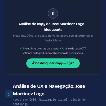
Lago'). Não há CTAs visíveis na página inicial
fornecida; não é possível avaliar visibilidade, texto
🔒
ou posicionamento.
Análise de copy de Jose Martinez Lago —
bloqueada
Headline, CTAs, proposta de valor, prova social, urgência e
legibilidade
✓
✓
3 headlines prontas para testar
Análise de cada CTA
✓
✓
Score de legibilidade
Detecção de prova social
🔓 Desbloquear copy — R$47
Análise de UX e Navegação: Jose
Martinez Lago
🖱️
Above the fold, hierarquia visual, sinais de
confiança