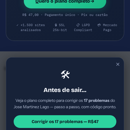
Quero o plano completo
R$ 47,00 · Pagamento único · Pix ou cartão
✓ +1.500 sites
🔒 SSL
📋 LGPD
💳 Mercado
analisados
256-bit
Compliant
Pago
×
Empresas e SaaS do mesmo Segmento
🛠
Soul Music
MeuTudo
46
68
denon.com.br
meutudo.com.br
Antes de sair…
Empresa de assistência
Meutudo atua como
técnica especializada em áudio
fintech/credito digital com
Veja o plano completo para corrigir os
17 problemas
do
profissional, atuando em São
foco em consignados, FGTS,
Jose Martinez Lago — passo a passo, com código pronto.
Paulo, com foco em Denon e
portabilidade e cartões para
Serviço
Score Regular
Serviço
Score Bom
outras marcas de som;
trabalhadores formais (CLT) e
Assistência técnica de áudio
Crédito/Finanças digitais
model...
benef...
Corrigir os 17 problemas — R$47
profissional / Som