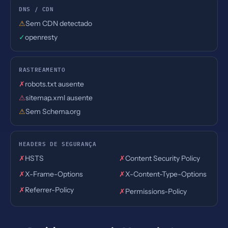
DNS / CDN
⚠
Sem CDN detectado
✓
openresty
RASTREAMENTO
✗
robots.txt ausente
⚠
sitemap.xml ausente
⚠
Sem Schema.org
HEADERS DE SEGURANÇA
✗
HSTS
✗
Content Security Policy
✗
X-Frame-Options
✗
X-Content-Type-Options
✗
Referrer-Policy
✗
Permissions-Policy