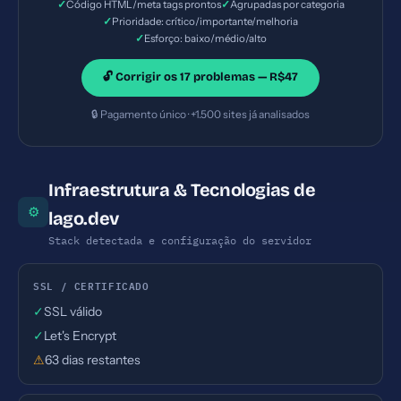
✓
✓
Código HTML/meta tags prontos
Agrupadas por categoria
✓
Prioridade: crítico/importante/melhoria
✓
Esforço: baixo/médio/alto
🔓 Corrigir os 17 problemas — R$47
🔒 Pagamento único · +1.500 sites já analisados
Infraestrutura & Tecnologias de
⚙
lago.dev
Stack detectada e configuração do servidor
SSL / CERTIFICADO
✓
SSL válido
✓
Let's Encrypt
⚠
63 dias restantes