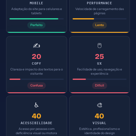
MOBILE
PERFORMANCE
Adaptação do site para celulares e
Velocidade de carregamento das
tablets
páginas
Perfeito
Lento
✍️
🖱️
20
25
COPY
UX
Clareza e impacto dos textos para o
Facilidade de uso, navegação e
visitante
experiência
Confusa
Difícil
♿
🎨
40
40
ACESSIBILIDADE
VISUAL
Acesso por pessoas com
Estética, profissionalismo e
deficiência visual ou motora
identidade do design