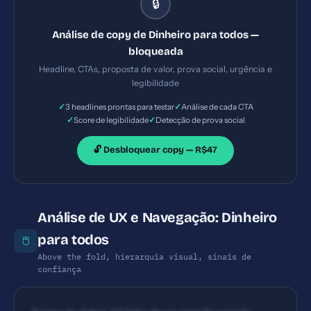
🔒
única que comunique claramente o benefício ao
visitante em poucos segundos. CTAs não são
Análise de copy de Dinheiro para todos —
evidentes na página inicial descrita; existem links de
bloqueada
navegação e chamadas para posts/menus, porém
Headline, CTAs, proposta de valor, prova social, urgência e
não há um CTA principal com ação explícita (ex.:
legibilidade
'Leia agora', 'Baixe guia', 'Assine').
✓
✓
3 headlines prontas para testar
Análise de cada CTA
✓
✓
Score de legibilidade
Detecção de prova social
🔓 Desbloquear copy — R$47
Análise de UX e Navegação: Dinheiro
para todos
🖱️
Above the fold, hierarquia visual, sinais de
confiança