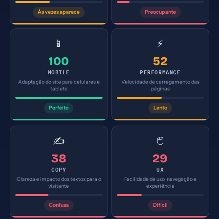
Às vezes aparece
Preocupante
📱
⚡
100
52
MOBILE
PERFORMANCE
Adaptação do site para celulares e
Velocidade de carregamento das
tablets
páginas
Perfeito
Lento
✍️
🖱️
38
29
COPY
UX
Clareza e impacto dos textos para o
Facilidade de uso, navegação e
visitante
experiência
Confusa
Difícil