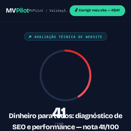
MV
Pilot
🔓 Corrigir meu site — R$47
MVPilot
/
Validações de MVP
/
Sites WordPress
/ Di
🔎 AVALIAÇÃO TÉCNICA DE WEBSITE
41
Dinheiro para todos: diagnóstico de
/100
SEO e performance — nota 41/100