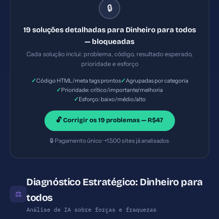
🔒
Crítica — Esforço: Baixo — Seu site está vulnerável a
ataques XSS e injeção de código malicioso. —
19 soluções detalhadas para Dinheiro para todos
Solução #7: Title com 19 caracteres (ideal: 30-60) —
— bloqueadas
Prioridade: Importante — Esforço: Baixo
Cada solução inclui: problema, código, resultado esperado,
prioridade e esforço
✓
✓
Código HTML/meta tags prontos
Agrupadas por categoria
✓
Prioridade: crítico/importante/melhoria
✓
Esforço: baixo/médio/alto
🔓 Corrigir os 19 problemas — R$47
🔒 Pagamento único · +1.500 sites já analisados
Diagnóstico Estratégico: Dinheiro para
⚖
todos
Análise de IA sobre forças e fraquezas