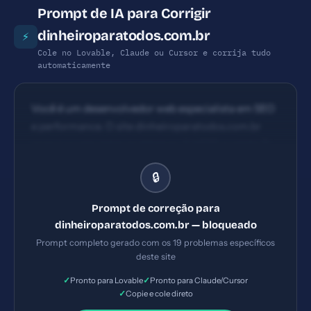
Prompt de IA para Corrigir
dinheiroparatodos.com.br
⚡
Cole no Lovable, Claude ou Cursor e corrija tudo
automaticamente
Você é um desenvolvedor web especialista em SEO
e performance. O site dinheiroparatodos.com.br
possui os seguintes problemas: 1) HSTS ausente 2)
Content Security Policy ausente 3) X-Frame-
🔒
Options ausente 4) X-Content-Type-Options
ausente. Implemente TODAS as correções listadas,
Prompt de correção para
gerando os arquivos necessários e configurações de
dinheiroparatodos.com.br — bloqueado
servidor. Priorize as correções críticas primeiro.
Prompt completo gerado com os 19 problemas específicos
deste site
✓
✓
Pronto para Lovable
Pronto para Claude/Cursor
✓
Copie e cole direto