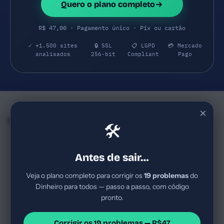
Quero o plano completo
R$ 47,00 · Pagamento único · Pix ou cartão
✓ +1.500 sites
🔒 SSL
📋 LGPD
💳 Mercado
analisados
256-bit
Compliant
Pago
×
Empresas e SaaS do mesmo Segmento
🛠
Adoráveis E Vencedoras
Dietas E Receitas Power
54
54
adoraveisevencedoras.com.br
dietaereceitaspower.com.br
Antes de sair…
Blog de lifestyle para
Blog/website de nicho de dieta
mulheres, com foco em dicas
e receitas com público amplo
Veja o plano completo para corrigir os
19 problemas
do
práticas para vida cotidiana;
no Brasil; provável modelo de
Dinheiro para todos — passo a passo, com código
possivelmente monetização
conteúdo orgânico, com
Mídia
Score Regular
Mídia
Score Regular
por conteúdo orgânico,
receitas e dicas de bem-...
pronto.
Lifestyle/Desenvolvimento
Alimentação saudável,
parceri...
pessoal para mulheres
receitas, bem-estar
Corrigir os 19 problemas — R$47