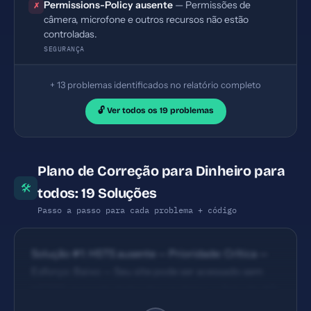
Permissions-Policy ausente
— Permissões de
✗
câmera, microfone e outros recursos não estão
controladas.
SEGURANÇA
+ 13 problemas identificados no relatório completo
🔓 Ver todos os 19 problemas
Plano de Correção para Dinheiro para
🛠
todos: 19 Soluções
Passo a passo para cada problema + código
Solução #1: HSTS ausente — Prioridade: Crítica —
Esforço: Baixo — Seu site pode ser acessado sem
HTTPS, expondo dados dos usuários. — Solução #2:
Content Security Policy ausente — Prioridade: