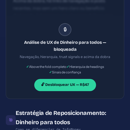
Acima da dobra, há links de navegação e posts
recentes, mas sem um hero claro ou benefício
destacado. A hierarquia visual carece de foco: sem
headline clara, sem CTA principal evidente;
🔒
navegação repetitiva nos itens do menu conforme o
conteúdo fornecido.
Análise de UX de Dinheiro para todos —
bloqueada
Navegação, hierarquia, trust signals e acima da dobra
✓
✓
Above the fold completo
Hierarquia de headings
✓
Sinais de confiança
🔓 Desbloquear UX — R$47
Estratégia de Reposicionamento:
🎯
Dinheiro para todos
Como se diferenciar de InfoMoney