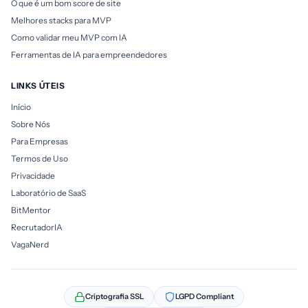
O que é um bom score de site
Melhores stacks para MVP
Como validar meu MVP com IA
Ferramentas de IA para empreendedores
LINKS ÚTEIS
Início
Sobre Nós
Para Empresas
Termos de Uso
Privacidade
Laboratório de SaaS
BitMentor
RecrutadorIA
VagaNerd
Criptografia SSL
LGPD Compliant