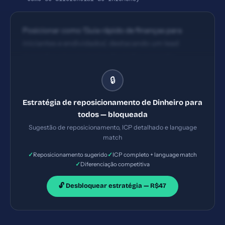
Posicionar como 'Guia rápido de finanças para
iniciantes e endividados', destacando um lead
magnet e uma promessa de ganho concreto
mensal, com CTAs fortes para leitura de guias
🔒
curtos e ferramentas simples.
Estratégia de reposicionamento de Dinheiro para
todos — bloqueada
Sugestão de reposicionamento, ICP detalhado e language
match
✓
✓
Reposicionamento sugerido
ICP completo + language match
✓
Diferenciação competitiva
🔓 Desbloquear estratégia — R$47