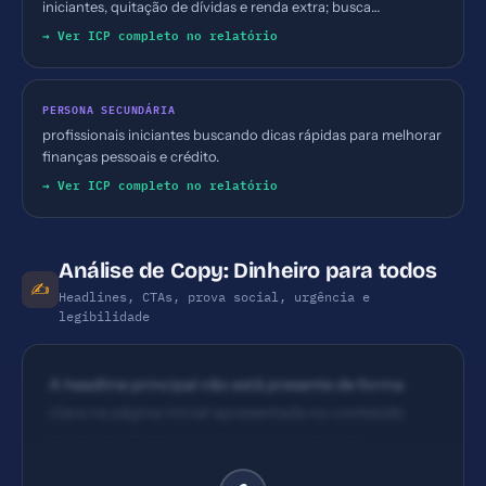
iniciantes, quitação de dívidas e renda extra; busca
orientação prática e acessível.
→ Ver ICP completo no relatório
PERSONA SECUNDÁRIA
profissionais iniciantes buscando dicas rápidas para melhorar
finanças pessoais e crédito.
→ Ver ICP completo no relatório
Análise de Copy: Dinheiro para todos
✍️
Headlines, CTAs, prova social, urgência e
legibilidade
A headline principal não está presente de forma
clara na página inicial apresentada no conteúdo
fornecido. O site atua como agregador de
conteúdos financeiros, mas não há uma headline