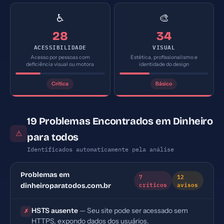
♿
🎨
28
34
ACESSIBILIDADE
VISUAL
Acesso por pessoas com
Estética, profissionalismo e
deficiência visual ou motora
identidade do design
Crítica
Básico
19 Problemas Encontrados em Dinheiro
⚠
para todos
Identificados automaticamente pela análise
Problemas em
7
12
críticos
avisos
dinheiroparatodos.com.br
HSTS ausente
— Seu site pode ser acessado sem
✗
HTTPS, expondo dados dos usuários.