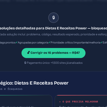
jacking). — Solução #2: X-Content-Type-Options ausente — Priorid
 interpretar arquivos de forma incorreta e perigosa. — Solução 
 — Prioridade: Importante — Esforço: Baixo
🔒
 soluções detalhadas para Dietas E Receitas Power — bloquea
ada solução inclui: problema, código, resultado esperado, prioridade e esfor
✓
✓
✓
ags prontos
Agrupadas por categoria
Prioridade: crítico/importante/melhoria
Esf
🔓 Corrigir os 16 problemas — R$47
🔒 Pagamento único · +1.500 sites já analisados
tégico: Dietas E Receitas Power
as e fraquezas
✦ O QUE PRECISA MELHORAR