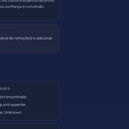
 CTAs fracos e ausência de prova
dica confiança e conversão.
anal de refeições) e adicionar
MENTO
.txt encontrado
p.xml ausente
a: Unknown