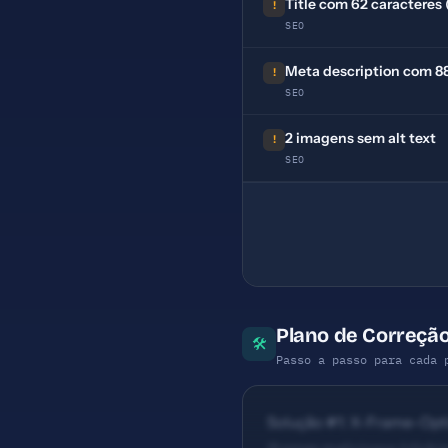
Title com 62 caracteres 
!
SEO
Meta description com 88 
!
SEO
2 imagens sem alt text
!
SEO
Plano de Correção
🛠
Passo a passo para cada 
Solução #1: X-Frame-Optio