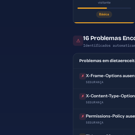
visitante
Básica
16 Problemas Enc
⚠
Identificados automatica
Problemas em dietaerecei
X-Frame-Options ausen
✗
SEGURANÇA
X-Content-Type-Option
✗
SEGURANÇA
Permissions-Policy aus
✗
SEGURANÇA