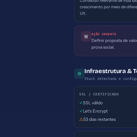
Conteúdo relevante de vida sa
crescimento por meio de difer
UX.
AÇÃO URGENTE
🚨
Definir proposta de valo
prova social.
Infraestrutura & 
⚙
Stack detectada e config
SSL / CERTIFICADO
✓
SSL válido
✓
Let's Encrypt
⚠
53 dias restantes