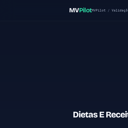
MV
Pilot
MVPilot
/
Validaçõ
Dietas E Rece