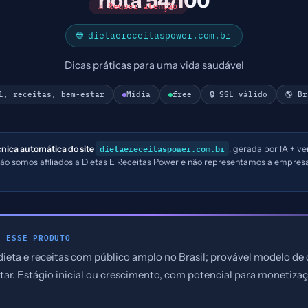
nota 54/100
⚠ Requer atenção
🌐 dietaereceitaspower.com.br
Dicas práticas para uma vida saudável
l, receitas, bem-estar
Mídia
free
🔒 SSL válido
🌎 B
dietaereceitaspower.com.br
cnica automática do site
, gerada por IA + ve
Não somos afiliados a Dietas E Receitas Power e não representamos a empre
E ESSE PRODUTO
dieta e receitas com público amplo no Brasil; provável modelo d
tar. Estágio inicial ou crescimento, com potencial para monetizaç