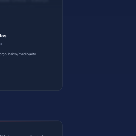
ade: Crítica — Esforço:
#4: Title com 62
das
ço
orço: baixo/médio/alto