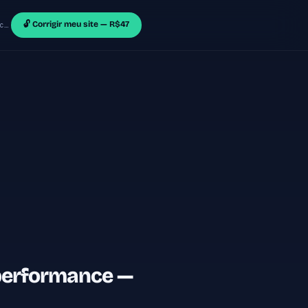
🔓 Corrigir meu site — R$47
br
 performance —