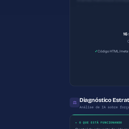
iframes maliciosos (click
Baixo — Navegadores podem
caracteres (ideal: 30-60)
16
C
✓
Código HTML/meta t
Diagnóstico Estra
⚖
Análise de IA sobre forç
✦ O QUE ESTÁ FUNCIONANDO