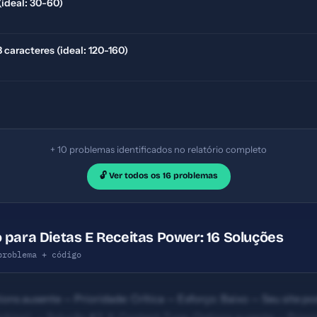
(ideal: 30-60)
caracteres (ideal: 120-160)
+ 10 problemas identificados no relatório completo
🔓 Ver todos os 16 problemas
 para Dietas E Receitas Power: 16 Soluções
problema + código
ns ausente — Prioridade: Crítica — Esforço: Baixo — Seu site p