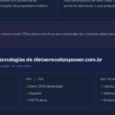
udável com potencial de
Falta de proposta de valor clara,
enciação de propostas e melhor
social na tela inicial, o que preju
r única e criar CTAs claros com foco em conversão (ex.: receber plano sem
Tecnologias de dietaereceitaspower.com.br
uração do servidor
DNS / CDN
RASTREA
⚠
Sem CDN detectado
✓
robots
✓
Apache
⚠
sitema
✓
HSTS ativo
✓
Schem