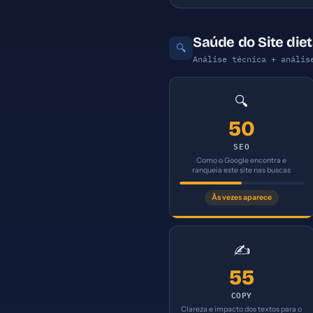
Saúde do Site die
🔍
Análise técnica + anális
🔍
50
SEO
Como o Google encontra e
ranqueia este site nas buscas
Às vezes aparece
✍️
55
COPY
Clareza e impacto dos textos para o