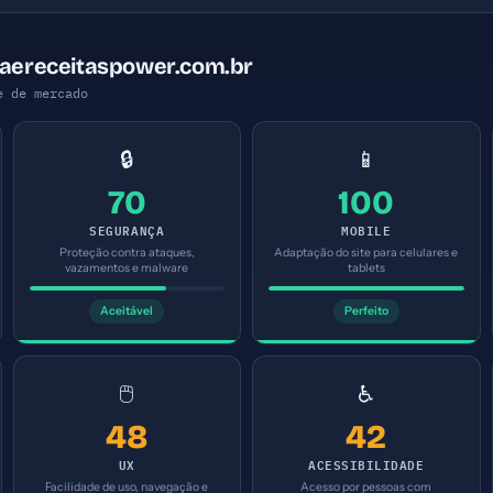
taereceitaspower.com.br
e de mercado
🔒
📱
70
100
SEGURANÇA
MOBILE
Proteção contra ataques,
Adaptação do site para celulares e
vazamentos e malware
tablets
Aceitável
Perfeito
🖱️
♿
48
42
UX
ACESSIBILIDADE
Facilidade de uso, navegação e
Acesso por pessoas com