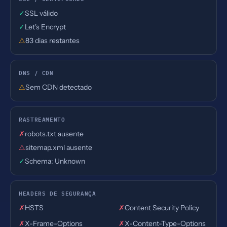
✓
SSL válido
✓
Let's Encrypt
⚠
83 dias restantes
DNS / CDN
⚠
Sem CDN detectado
RASTREAMENTO
✗
robots.txt ausente
⚠
sitemap.xml ausente
✓
Schema: Unknown
HEADERS DE SEGURANÇA
✗
HSTS
✗
Content Security Policy
✗
X-Frame-Options
✗
X-Content-Type-Options