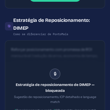
Estratégia de Reposicionamento:
🎯
DIMEP
Como se diferenciar de PontoMais
Reforçar posicionamento com promessa de ROI
mensurável (redução de erros, economia de tempo,
compliance garantido) e casos de sucesso narrados
(estudo de caso com números).
🔒
Estratégia de reposicionamento de DIMEP —
bloqueada
Sugestão de reposicionamento, ICP detalhado e language
match