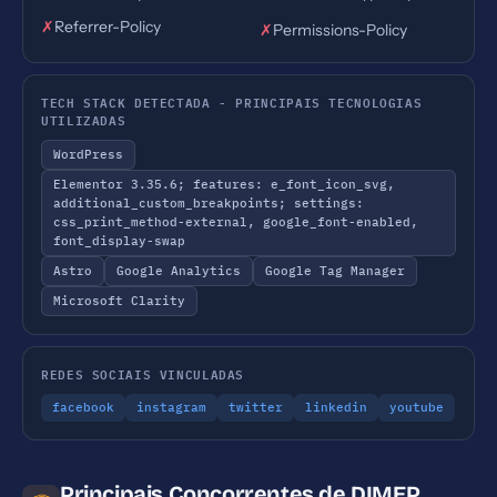
✗
Referrer-Policy
✗
Permissions-Policy
TECH STACK DETECTADA - PRINCIPAIS TECNOLOGIAS
UTILIZADAS
WordPress
Elementor 3.35.6; features: e_font_icon_svg,
additional_custom_breakpoints; settings:
css_print_method-external, google_font-enabled,
font_display-swap
Astro
Google Analytics
Google Tag Manager
Microsoft Clarity
REDES SOCIAIS VINCULADAS
facebook
instagram
twitter
linkedin
youtube
Principais Concorrentes de DIMEP