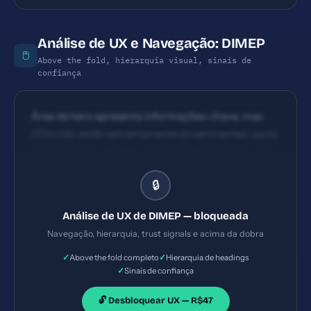
Análise de UX e Navegação: DIMEP
🖱️
Above the fold, hierarquia visual, sinais de
confiança
Área de hero apresenta informações-chave, mas
CTAs não estão extremamente proeminentes; parte
de navegação repetida, porém pode melhorar com
sticky header e CTA destacado. Estrutura de
🔒
headings existe, com seções bem definidas; porém o
fluxo pode ser mais direto, com CTA principal
Análise de UX de DIMEP — bloqueada
repetido ao longo da página para guiar o usuário até
Navegação, hierarquia, trust signals e acima da dobra
a ação.
✓
✓
Above the fold completo
Hierarquia de headings
✓
Sinais de confiança
🔓 Desbloquear UX — R$47