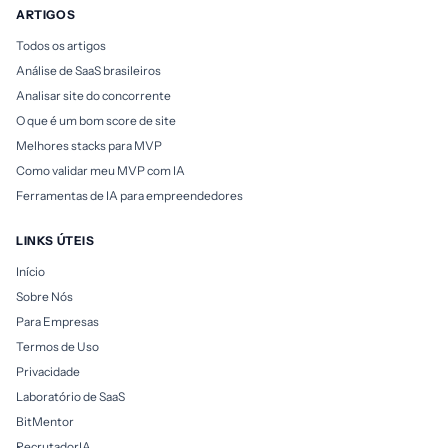
ARTIGOS
Todos os artigos
Análise de SaaS brasileiros
Analisar site do concorrente
O que é um bom score de site
Melhores stacks para MVP
Como validar meu MVP com IA
Ferramentas de IA para empreendedores
LINKS ÚTEIS
Início
Sobre Nós
Para Empresas
Termos de Uso
Privacidade
Laboratório de SaaS
BitMentor
RecrutadorIA