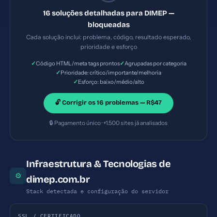
ataques XSS e injeção de código malicioso. —
16 soluções detalhadas para DIMEP —
Solução #7: Tags Open Graph incompletas —
bloqueadas
Prioridade: Importante — Esforço: Baixo
Cada solução inclui: problema, código, resultado esperado,
prioridade e esforço
✓
✓
Código HTML/meta tags prontos
Agrupadas por categoria
✓
Prioridade: crítico/importante/melhoria
✓
Esforço: baixo/médio/alto
🔓 Corrigir os 16 problemas — R$47
🔒 Pagamento único · +1.500 sites já analisados
Infraestrutura & Tecnologias de
⚙
dimep.com.br
Stack detectada e configuração do servidor
SSL / CERTIFICADO