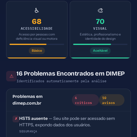
♿
🎨
68
70
ACESSIBILIDADE
VISUAL
Acesso por pessoas com
Estética, profissionalismo e
deficiência visual ou motora
identidade do design
Básico
Aceitável
16 Problemas Encontrados em DIMEP
⚠
Identificados automaticamente pela análise
Problemas em
6
10
críticos
avisos
dimep.com.br
HSTS ausente
— Seu site pode ser acessado sem
✗
HTTPS, expondo dados dos usuários.
SEGURANÇA