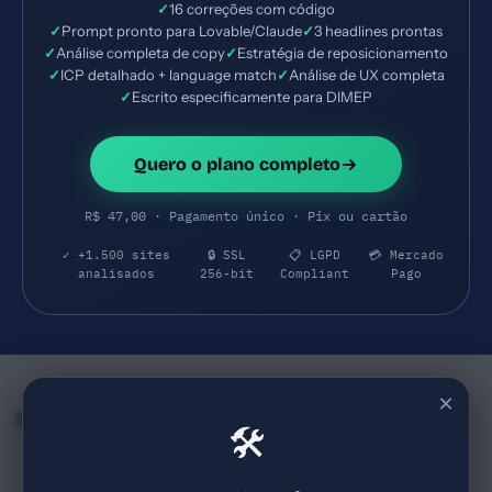
✓
16 correções com código
✓
Prompt pronto para Lovable/Claude
✓
3 headlines prontas
✓
Análise completa de copy
✓
Estratégia de reposicionamento
✓
ICP detalhado + language match
✓
Análise de UX completa
✓
Escrito especificamente para DIMEP
Quero o plano completo
R$ 47,00 · Pagamento único · Pix ou cartão
✓ +1.500 sites
🔒 SSL
📋 LGPD
💳 Mercado
analisados
256-bit
Compliant
Pago
×
Empresas e SaaS do mesmo Segmento
🛠
doingo.com
hugedomains.com
26
68