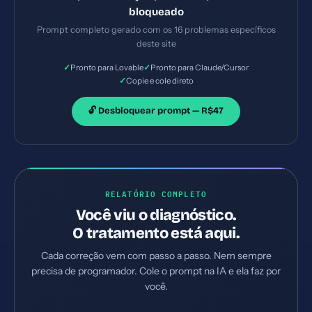
os arquivos necessários e configurações de servidor.
bloqueado
Priorize as correções críticas primeiro.
Prompt completo gerado com os 16 problemas específicos
deste site
✓
✓
Pronto para Lovable
Pronto para Claude/Cursor
✓
Copie e cole direto
🔓 Desbloquear prompt — R$47
RELATÓRIO COMPLETO
Você viu o diagnóstico.
O tratamento está aqui.
Cada correção vem com passo a passo. Nem sempre
precisa de programador. Cole o prompt na IA e ela faz por
você.