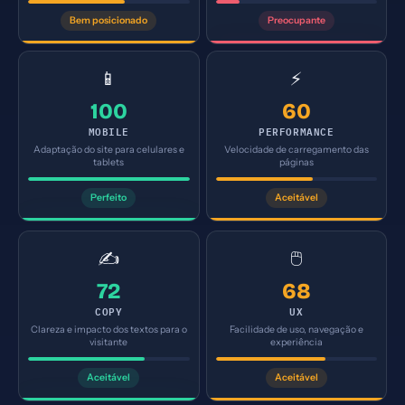
Bem posicionado
Preocupante
📱
⚡
100
60
MOBILE
PERFORMANCE
Adaptação do site para celulares e
Velocidade de carregamento das
tablets
páginas
Perfeito
Aceitável
✍️
🖱️
72
68
COPY
UX
Clareza e impacto dos textos para o
Facilidade de uso, navegação e
visitante
experiência
Aceitável
Aceitável