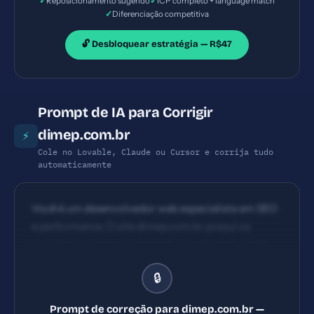
✓
✓
Reposicionamento sugerido
ICP completo + language match
✓
Diferenciação competitiva
🔓 Desbloquear estratégia — R$47
Prompt de IA para Corrigir
dimep.com.br
⚡
Cole no Lovable, Claude ou Cursor e corrija tudo
automaticamente
Você é um desenvolvedor web especialista em SEO
e performance. O site dimep.com.br possui os
seguintes problemas: 1) HSTS ausente 2) Content
Security Policy ausente 3) X-Frame-Options
🔒
ausente 4) X-Content-Type-Options ausente.
Implemente TODAS as correções listadas, gerando
Prompt de correção para dimep.com.br —