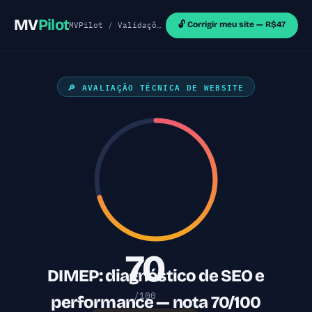
MV
Pilot
🔓 Corrigir meu site — R$47
MVPilot
/
Validações de MVP
/
Sites WordPress
/ DI
🔎 AVALIAÇÃO TÉCNICA DE WEBSITE
70
DIMEP: diagnóstico de SEO e
/100
performance — nota 70/100