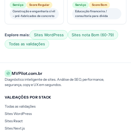
pré-fabricadas com foco em
de venda de
Serviço
Score Regular
Serviço
Score Bom
eficiência, sustentabilidade e
curso/ebook/diagnóstico e
Construção e engenharia civil
Educação financeira /
r...
promessas de resultados p...
– pré-fabricados de concreto
consultoria para dívida
Explore mais:
Sites WordPress
Sites nota Bom (60-79)
Todas as validações
MVPilot.com.br
Diagnóstico inteligente de sites. Análise de SEO, performance,
segurança, copy e UX em segundos.
VALIDAÇÕES POR STACK
Todas as validações
Sites WordPress
Sites React
Sites Next.js