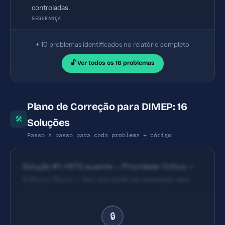
controladas.
SEGURANÇA
+ 10 problemas identificados no relatório completo
🔓 Ver todos os 16 problemas
Plano de Correção para DIMEP: 16
🛠
Soluções
Passo a passo para cada problema + código
Solução #1: HSTS ausente — Prioridade: Crítica —
Esforço: Baixo — Seu site pode ser acessado sem
HTTPS, expondo dados dos usuários. — Solução #2:
Content Security Policy ausente — Prioridade:
🔒
Crítica — Esforço: Baixo — Seu site está vulnerável a