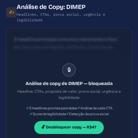
Análise de Copy: DIMEP
✍️
Headlines, CTAs, prova social, urgência e
legibilidade
A headline principal comunica claramente o foco
em 'Soluções em Gestão de Ponto, Controle de
Acesso e Automação Comercial', com ênfase em RH
e segurança. Ainda assim, pode melhorar o
🔒
destaque de benefício imediato (ex: redução de
custos/tempo) logo no título para aumentar clareza
Análise de copy de DIMEP — bloqueada
de valor. CTAs visíveis porém dispersos entre
Headline, CTAs, proposta de valor, prova social, urgência e
seções. Há CTAs de orçamento e contato, mas a
legibilidade
hierarquia de CTA principal poderia ser mais clara
✓
✓
3 headlines prontas para testar
Análise de cada CTA
(ex: um CTA único e proeminente no topo para
✓
✓
Score de legibilidade
Detecção de prova social
'Solicitar demonstração' ou 'Conhecer Kairos').
🔓 Desbloquear copy — R$47