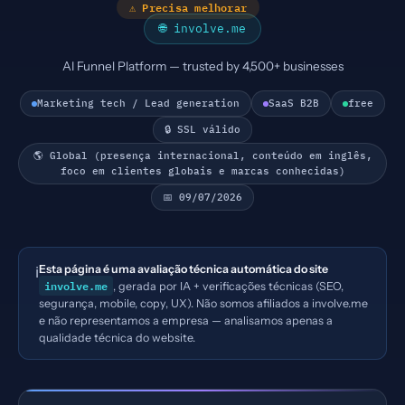
⚠ Precisa melhorar
🌐 involve.me
AI Funnel Platform — trusted by 4,500+ businesses
Marketing tech / Lead generation
SaaS B2B
free
🔒 SSL válido
🌎 Global (presença internacional, conteúdo em inglês,
foco em clientes globais e marcas conhecidas)
📅 09/07/2026
Esta página é uma avaliação técnica automática do site
ℹ️
involve.me
, gerada por IA + verificações técnicas (SEO,
segurança, mobile, copy, UX). Não somos afiliados a involve.me
e não representamos a empresa — analisamos apenas a
qualidade técnica do website.