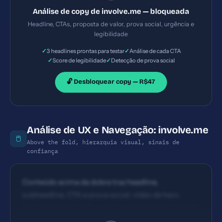
de resultado (ex.: 'aumente a qualificação de leads
Análise de copy de involve.me — bloqueada
em 3x em 14 dias') CTA principal 'Get started for free'
Headline, CTAs, proposta de valor, prova social, urgência e
está visível e alinhado ao benefício, porém poderia
legibilidade
incluir variação de CTA com ação concreta (ex.: 'Crie
✓
✓
3 headlines prontas para testar
Análise de cada CTA
seu quiz gratis em 5 minutos') e teste A/B para
✓
✓
Score de legibilidade
Detecção de prova social
cores/posicionamento
🔓 Desbloquear copy — R$47
Análise de UX e Navegação: involve.me
🖱️
Above the fold, hierarquia visual, sinais de
confiança
Conteúdo acima da dobra traz headline,
subheadline, CTA e prova social; vídeo de hero
facilita compreensão, porém pode exigir otimização
de tempo de carregamento Hierarquia visual com