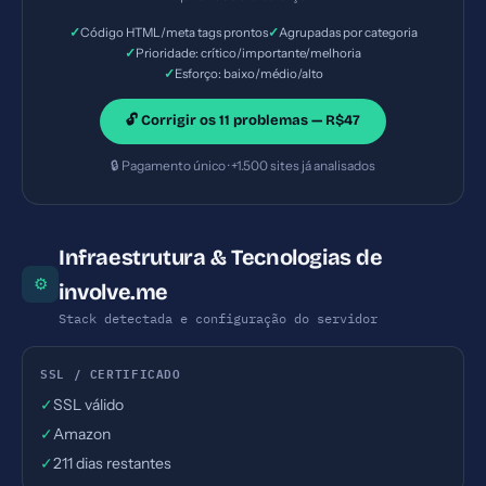
✓
✓
Código HTML/meta tags prontos
Agrupadas por categoria
✓
Prioridade: crítico/importante/melhoria
✓
Esforço: baixo/médio/alto
🔓 Corrigir os 11 problemas — R$47
🔒 Pagamento único · +1.500 sites já analisados
Infraestrutura & Tecnologias de
⚙
involve.me
Stack detectada e configuração do servidor
SSL / CERTIFICADO
✓
SSL válido
✓
Amazon
✓
211 dias restantes