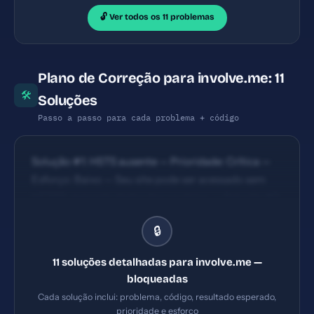
🔓 Ver todos os 11 problemas
Plano de Correção para involve.me: 11
🛠
Soluções
Passo a passo para cada problema + código
Solução #1: HSTS ausente — Prioridade: Crítica —
Esforço: Baixo — Seu site pode ser acessado sem
HTTPS, expondo dados dos usuários. — Solução #2:
Referrer-Policy ausente — Prioridade: Crítica —
🔒
Esforço: Baixo — URLs internas podem vazar para
sites externos via cabeçalho Referrer. — Solução #3:
11 soluções detalhadas para involve.me —
Meta description com 165 caracteres (ideal: 120-
bloqueadas
160) — Prioridade: Importante — Esforço: Baixo
Cada solução inclui: problema, código, resultado esperado,
prioridade e esforço