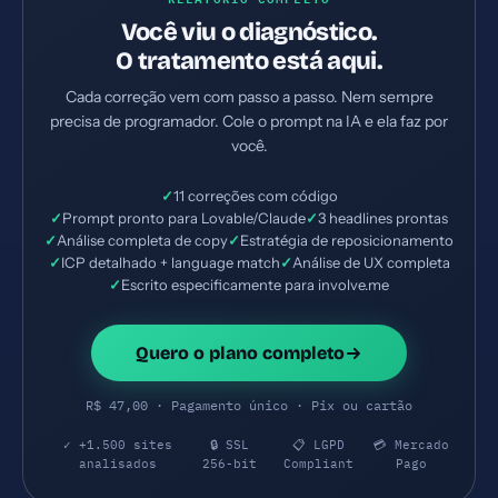
Você viu o diagnóstico.
O tratamento está aqui.
Cada correção vem com passo a passo. Nem sempre
precisa de programador. Cole o prompt na IA e ela faz por
você.
✓
11 correções com código
✓
Prompt pronto para Lovable/Claude
✓
3 headlines prontas
✓
Análise completa de copy
✓
Estratégia de reposicionamento
✓
ICP detalhado + language match
✓
Análise de UX completa
✓
Escrito especificamente para involve.me
Quero o plano completo
R$ 47,00 · Pagamento único · Pix ou cartão
✓ +1.500 sites
🔒 SSL
📋 LGPD
💳 Mercado
analisados
256-bit
Compliant
Pago