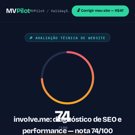
MV
Pilot
🔓 Corrigir meu site — R$47
MVPilot
/
Validações de MVP
/
Sites Outras Tecnol
🔎 AVALIAÇÃO TÉCNICA DE WEBSITE
74
involve.me: diagnóstico de SEO e
/100
performance — nota 74/100