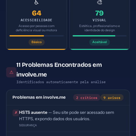
♿
🎨
64
79
ACESSIBILIDADE
VISUAL
Acesso por pessoas com
Estética, profissionalismo e
deficiência visual ou motora
identidade do design
Básico
Aceitável
11 Problemas Encontrados em
⚠
involve.me
Identificados automaticamente pela análise
2 críticos
9 avisos
Problemas em involve.me
HSTS ausente
— Seu site pode ser acessado sem
✗
HTTPS, expondo dados dos usuários.
SEGURANÇA