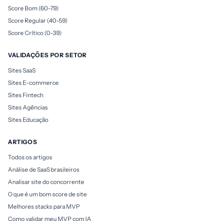
Score Bom (60-79)
Score Regular (40-59)
Score Crítico (0-39)
VALIDAÇÕES POR SETOR
Sites SaaS
Sites E-commerce
Sites Fintech
Sites Agências
Sites Educação
ARTIGOS
Todos os artigos
Análise de SaaS brasileiros
Analisar site do concorrente
O que é um bom score de site
Melhores stacks para MVP
Como validar meu MVP com IA