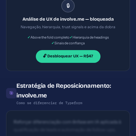
🔒
título, subtítulo e CTA clara; presença de prova
social e logos; vídeo de hero ajuda a contextualizar,
Análise de UX de involve.me — bloqueada
porém a primeira dobra pode estar carregando
Navegação, hierarquia, trust signals e acima da dobra
muitos elementos visuais
✓
✓
Above the fold completo
Hierarquia de headings
✓
Sinais de confiança
🔓 Desbloquear UX — R$47
Estratégia de Reposicionamento:
🎯
involve.me
Como se diferenciar de Typeform
Reforçar diferenciação com ênfase em IA aplicada à
qualificação de leads e automação de follow-ups,