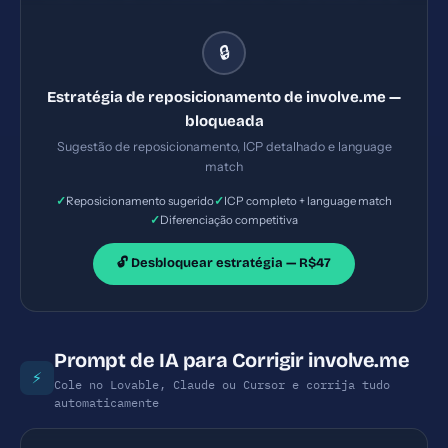
com casos de uso específicos (ex.: QA de leads em 3
minutos, aumento de 2x na taxa de qualificação) e
🔒
uma proposta clara de ROI
Estratégia de reposicionamento de involve.me —
bloqueada
Sugestão de reposicionamento, ICP detalhado e language
match
✓
✓
Reposicionamento sugerido
ICP completo + language match
✓
Diferenciação competitiva
🔓 Desbloquear estratégia — R$47
Prompt de IA para Corrigir involve.me
⚡
Cole no Lovable, Claude ou Cursor e corrija tudo
automaticamente