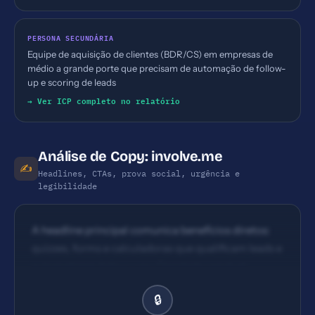
PERSONA SECUNDÁRIA
Equipe de aquisição de clientes (BDR/CS) em empresas de
médio a grande porte que precisam de automação de follow-
up e scoring de leads
→ Ver ICP completo no relatório
Análise de Copy: involve.me
✍️
Headlines, CTAs, prova social, urgência e
legibilidade
A headline principal comunica benefícios diretos:
quizzes, forms e calculadoras que qualificam leads e
automatizam follow-ups. Claridade razoável,
impacto moderado, foto de benefício imediato.
🔒
Pode melhorar com uma promessa mais específica