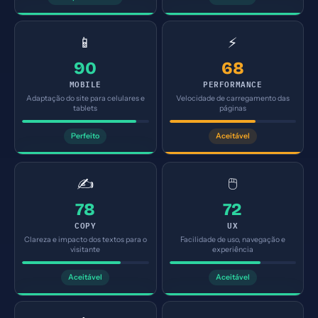
📱
⚡
90
68
MOBILE
PERFORMANCE
Adaptação do site para celulares e
Velocidade de carregamento das
tablets
páginas
Perfeito
Aceitável
✍️
🖱️
78
72
COPY
UX
Clareza e impacto dos textos para o
Facilidade de uso, navegação e
visitante
experiência
Aceitável
Aceitável