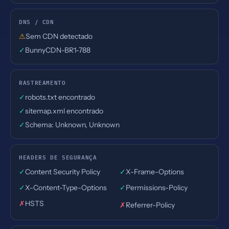
DNS / CDN
⚠
Sem CDN detectado
✓
BunnyCDN-BR1-788
RASTREAMENTO
✓
robots.txt encontrado
✓
sitemap.xml encontrado
✓
Schema: Unknown, Unknown
HEADERS DE SEGURANÇA
✓
Content Security Policy
✓
X-Frame-Options
✓
X-Content-Type-Options
✓
Permissions-Policy
✗
HSTS
✗
Referrer-Policy