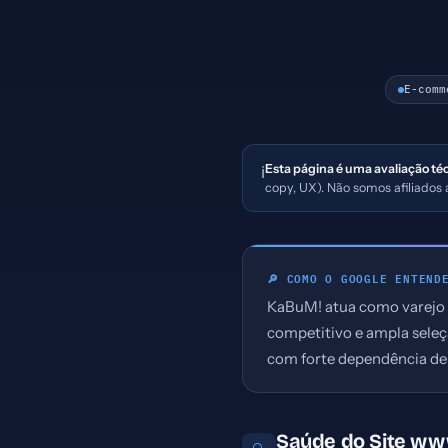
E-comm
Esta página é uma avaliação té
ℹ️
copy, UX). Não somos afiliado
🔎 COMO O GOOGLE ENTEND
KaBuM! atua como varejo o
competitivo e ampla seleç
com forte dependência de 
Saúde do Site w