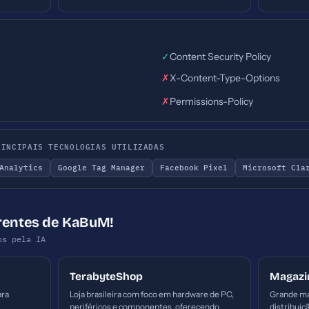
✓
Content Security Policy
✗
X-Content-Type-Options
✗
Permissions-Policy
RINCIPAIS TECNOLOGIAS UTILIZADAS
Analytics
Google Tag Manager
Facebook Pixel
Microsoft Cla
rrentes de KaBuM!
os pela IA
TerabyteShop
Magazi
ara
Loja brasileira com foco em hardware de PC,
Grande ma
periféricos e componentes, oferecendo
distribuiçã