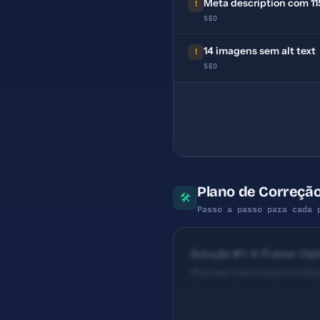
Meta description com 115
!
SEO
14 imagens sem alt text
!
SEO
Plano de Correção
🛠
Passo a passo para cada 
Solução #1: X-Frame-Optio
iframes maliciosos (click
Baixo — Navegadores podem
115 caracteres (ideal: 120