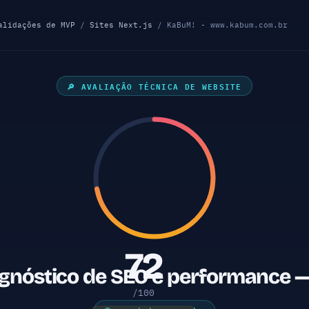
alidações de MVP
/
Sites Next.js
/ KaBuM! - www.kabum.com.br
🔎 AVALIAÇÃO TÉCNICA DE WEBSITE
72
gnóstico de SEO e performance —
/100