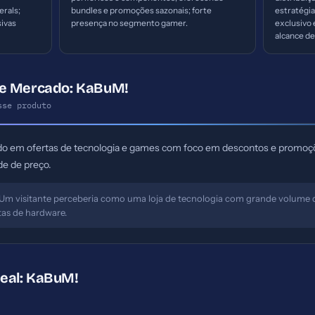
rals;
bundles e promoções sazonais; forte
estratégi
sivas
presença no segmento gamer.
exclusivo
alcance de
de Mercado: KaBuM!
sse produto
do em ofertas de tecnologia e games com foco em descontos e promoçõ
de de preço.
Um visitante perceberia como uma loja de tecnologia com grande volume 
tas de hardware.
Ideal: KaBuM!