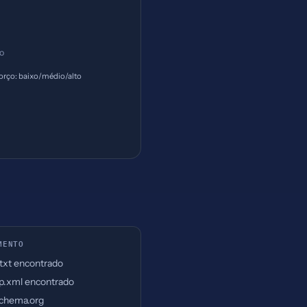
ço
orço: baixo/médio/alto
MENTO
.txt encontrado
p.xml encontrado
chema.org