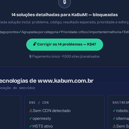
🔒
14 soluções detalhadas para KaBuM! — bloqueadas
ada solução inclui: problema, código, resultado esperado, prioridade e esfor
✓
✓
✓
ags prontos
Agrupadas por categoria
Prioridade: crítico/importante/melhoria
Esf
🔓 Corrigir os 14 problemas — R$47
🔒 Pagamento único · +1.500 sites já analisados
 Tecnologias de www.kabum.com.br
uração do servidor
DNS / CDN
RASTREA
⚠
Sem CDN detectado
✓
robots
✓
openresty
✓
sitema
✓
HSTS ativo
⚠
Sem S