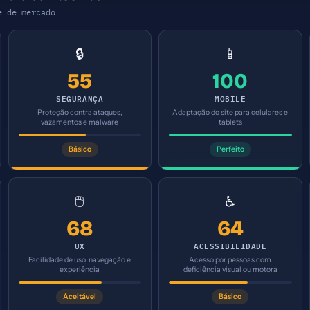
e de mercado
🔒
📱
55
100
SEGURANÇA
MOBILE
Proteção contra ataques,
Adaptação do site para celulares e
vazamentos e malware
tablets
Básico
Perfeito
🖱️
♿
68
64
UX
ACESSIBILIDADE
Facilidade de uso, navegação e
Acesso por pessoas com
experiência
deficiência visual ou motora
Aceitável
Básico