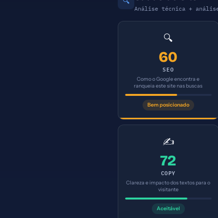
🔍
Análise técnica + anális
🔍
60
SEO
Como o Google encontra e
ranqueia este site nas buscas
Bem posicionado
✍️
72
COPY
Clareza e impacto dos textos para o
visitante
Aceitável