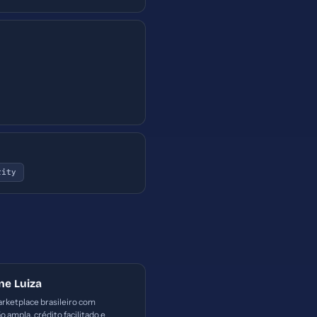
rity
ne Luiza
rketplace brasileiro com
o ampla, crédito facilitado e