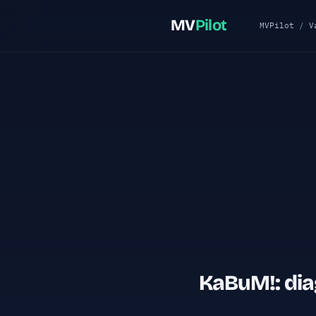
MV
Pilot
MVPilot
/
V
KaBuM!: dia