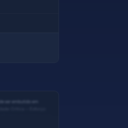
ode ser embutido em
ade: Crítica — Esforço:
 #5: Meta description com