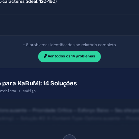
 caracteres (ideal: 120-160)
+ 8 problemas identificados no relatório completo
🔓 Ver todos os 14 problemas
 para KaBuM!: 14 Soluções
problema + código
ns ausente — Prioridade: Crítica — Esforço: Baixo — Seu site p
jacking). — Solução #2: X-Content-Type-Options ausente — Priorid
 interpretar arquivos de forma incorreta e perigosa. — Solução
-160) — Prioridade: Importante — Esforço: Baixo