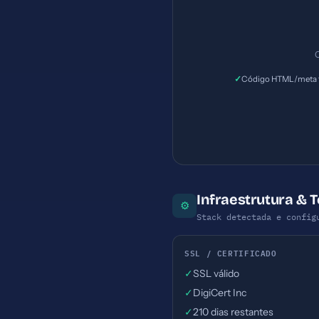
C
✓
Código HTML/meta t
Infraestrutura &
⚙
Stack detectada e config
SSL / CERTIFICADO
✓
SSL válido
✓
DigiCert Inc
✓
210 dias restantes