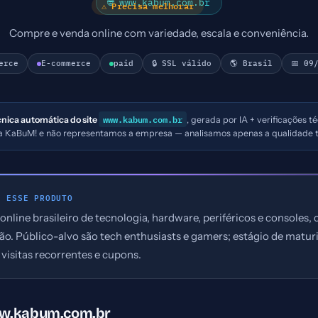
🌐 www.kabum.com.br
⚠ Precisa melhorar
Compre e venda online com variedade, escala e conveniência.
erce
E-commerce
paid
🔒 SSL válido
🌎 Brasil
📅 09
www.kabum.com.br
cnica automática do site
, gerada por IA + verificações t
s a KaBuM! e não representamos a empresa — analisamos apenas a qualidade t
E ESSE PRODUTO
nline brasileiro de tecnologia, hardware, periféricos e consoles
ão. Público-alvo são tech enthusiasts e gamers; estágio de matur
visitas recorrentes e cupons.
ww.kabum.com.br