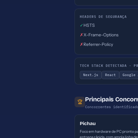
HEADERS DE SEGURANÇA
✓
HSTS
✗
X-Frame-Options
✗
Referrer-Policy
TECH STACK DETECTADA - P
Next.js
React
Google 
Principais Conco
🏆
Concorrentes identificad
Pichau
Foco em hardware de PC pronto p
entrega rápida, com ampla linha de