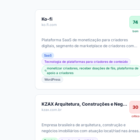
Ko-fi
74
ko.fi.com
bom
Plataforma SaaS de monetização para criadores
digitais, segmento de marketplace de criadores com
diferentes nichos (arte, música, podcasts)…
SaaS
Tecnologia de plataformas para criadores de conteúdo
monetizar criadores, receber doações de fãs, plataforma de
apoio a criadores
WordPress
KZAX Arquitetura, Construções e Negócios Imobiliários
30
kzax.com.br
crítico
Empresa brasileira de arquitetura, construção e
negócios imobiliários com atuação local/riad nas áreas
de regularização, projetos,…