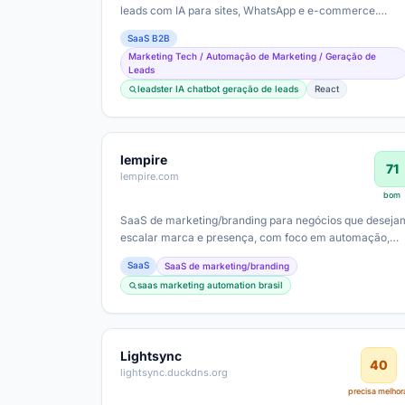
leads com IA para sites, WhatsApp e e-commerce.
Público-alvo são equipes de marketing…
SaaS B2B
Marketing Tech / Automação de Marketing / Geração de
Leads
leadster IA chatbot geração de leads
React
lempire
71
lempire.com
bom
SaaS de marketing/branding para negócios que deseja
escalar marca e presença, com foco em automação,
geração de leads e gestão de…
SaaS
SaaS de marketing/branding
saas marketing automation brasil
Lightsync
40
lightsync.duckdns.org
precisa melhor