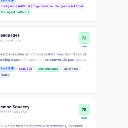
SaaS B2B
Inteligência Artificial / Engenharia de Inteligência Artificial
ai agent platforms
Leadpages
72
leadpages.com
bom
Leadpages atua no nicho de plataformas de criação de
landing pages e ferramentas de conversão para geração
de leads, atendendo a pequenas e…
SaaS B2B
SaaS B2B
landing page
WordPress
React
Lemon Squeezy
75
lemonsqueezy.com
bom
SaaS com foco em fintech para softwares, cobrando