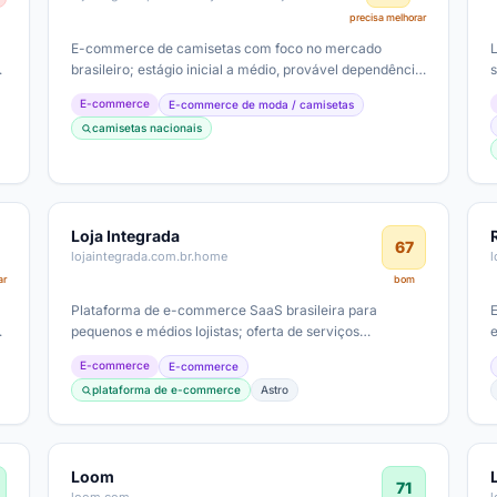
precisa melhorar
E-commerce de camisetas com foco no mercado
brasileiro; estágio inicial a médio, provável dependência
s
de tráfego orgânico e redes sociais;…
E-commerce
E-commerce de moda / camisetas
camisetas nacionais
Loja Integrada
67
lojaintegrada.com.br.home
l
ar
bom
Plataforma de e-commerce SaaS brasileira para
pequenos e médios lojistas; oferta de serviços
integrados (marketplaces, pagamentos,…
E-commerce
E-commerce
plataforma de e-commerce
Astro
Loom
71