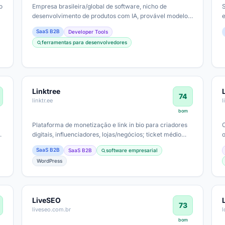
o
Empresa brasileira/global de software, nicho de
desenvolvimento de produtos com IA, provável modelo
de assinatura SaaS, ticket médio…
SaaS B2B
Developer Tools
ferramentas para desenvolvedores
Linktree
74
linktr.ee
bom
Plataforma de monetização e link in bio para criadores
digitais, influenciadores, lojas/negócios; ticket médio
provável varia, com planos…
SaaS B2B
SaaS B2B
software empresarial
WordPress
LiveSEO
73
liveseo.com.br
bom