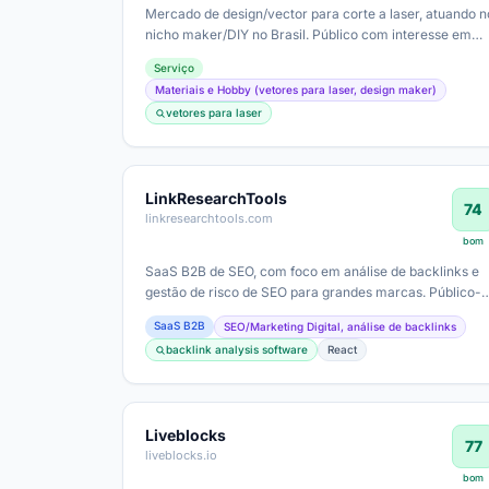
Mercado de design/vector para corte a laser, atuando n
nicho maker/DIY no Brasil. Público com interesse em
projetos artesanais,…
Serviço
Materiais e Hobby (vetores para laser, design maker)
vetores para laser
LinkResearchTools
74
linkresearchtools.com
bom
SaaS B2B de SEO, com foco em análise de backlinks e
gestão de risco de SEO para grandes marcas. Público-
consumidor corporativo, com ticket…
SaaS B2B
SEO/Marketing Digital, análise de backlinks
backlink analysis software
React
Liveblocks
77
liveblocks.io
bom