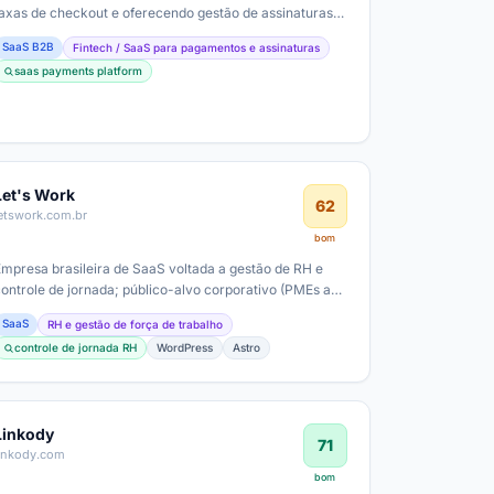
taxas de checkout e oferecendo gestão de assinaturas,
conformidade fiscal e prevenção de…
SaaS B2B
Fintech / SaaS para pagamentos e assinaturas
saas payments platform
Let's Work
62
etswork.com.br
bom
Empresa brasileira de SaaS voltada a gestão de RH e
controle de jornada; público-alvo corporativo (PMEs a
médias/ grandes empresas) com…
SaaS
RH e gestão de força de trabalho
controle de jornada RH
WordPress
Astro
Linkody
71
linkody.com
bom