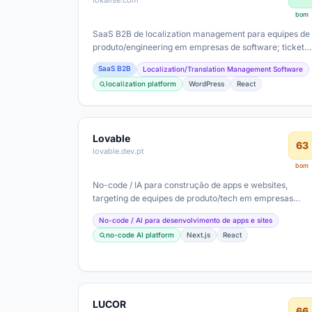
lokalise.com
bom
SaaS B2B de localization management para equipes de
produto/engineering em empresas de software; ticket
médio provável compreendendo…
SaaS B2B
Localization/Translation Management Software
localization platform
WordPress
React
Lovable
63
lovable.dev.pt
bom
No-code / IA para construção de apps e websites,
targeting de equipes de produto/tech em empresas
buscando velocidade de entrega,…
No-code / AI para desenvolvimento de apps e sites
no-code AI platform
Next.js
React
LUCOR
66