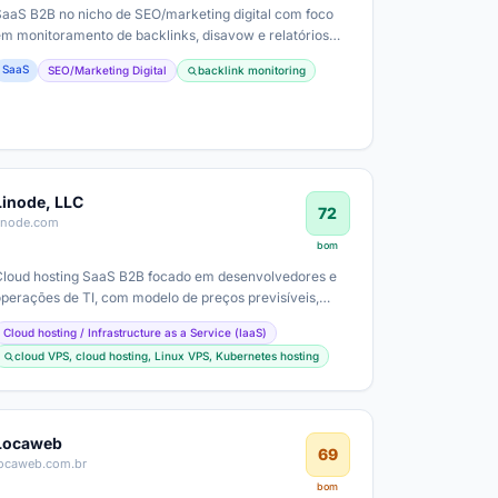
SaaS B2B no nicho de SEO/marketing digital com foco
em monitoramento de backlinks, disavow e relatórios
para agências e clientes; modelo de…
SaaS
SEO/Marketing Digital
backlink monitoring
Linode, LLC
72
linode.com
bom
Cloud hosting SaaS B2B focado em desenvolvedores e
operações de TI, com modelo de preços previsíveis,
possibilidade de uso para deploys de…
Cloud hosting / Infrastructure as a Service (IaaS)
cloud VPS, cloud hosting, Linux VPS, Kubernetes hosting
Locaweb
69
locaweb.com.br
bom