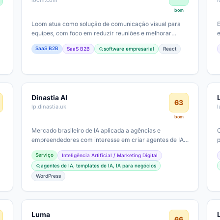
loom.com
bom
Loom atua como solução de comunicação visual para
equipes, com foco em reduzir reuniões e melhorar
produtividade. Nicho de SaaS B2B,…
SaaS B2B
SaaS B2B
software empresarial
React
Dinastia AI
63
lp.dinastia.uk
l
bom
Mercado brasileiro de IA aplicada a agências e
empreendedores com interesse em criar agentes de IA;
possível modelo de negócios baseado em…
Serviço
Inteligência Artificial / Marketing Digital
agentes de IA, templates de IA, IA para negócios
WordPress
Luma
66