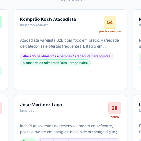
Komprão Koch Atacadista
54
komprao.com.br
precisa melhorar
Atacadista varejista B2B com foco em preço, variedade
de categorias e ofertas frequentes. Estágio em
s
maturidade digital típico de redes…
Atacado de alimentos e bebidas / atacadista para lojistas
atacado de alimentos Brasil preço baixo
Jose Martinez Lago
28
lago.dev
crítico
Indivíduo/soluções de desenvolvimento de software,
possivelmente em estágios iniciais de presença digital;
sem evidências de serviço,…