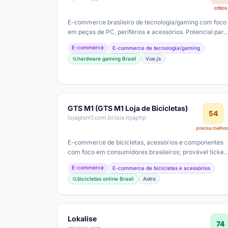
crítico
E-commerce brasileiro de tecnologia/gaming com foco
em peças de PC, periférios e acessórios. Potencial para
margens moderadas a altas com…
E-commerce
E-commerce de tecnologia/gaming
hardware gaming Brasil
Vue.js
GTS M1 (GTS M1 Loja de Bicicletas)
54
lojagtsm1.com.br.loja.lojaphp
precisa melhor
E-commerce de bicicletas, acessórios e componentes
com foco em consumidores brasileiros; provável ticket
médio moderado com opções de…
E-commerce
E-commerce de bicicletas e acessórios
bicicletas online Brasil
Astro
Lokalise
74