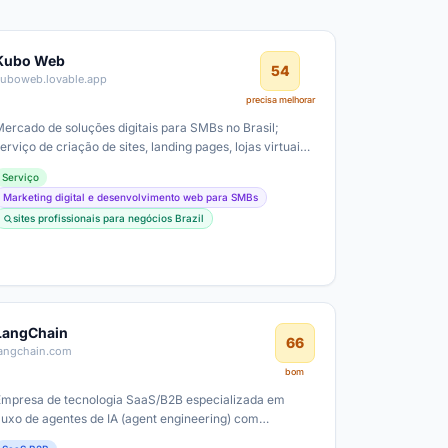
Kubo Web
54
kuboweb.lovable.app
precisa melhorar
Mercado de soluções digitais para SMBs no Brasil;
erviço de criação de sites, landing pages, lojas virtuais
e gestão de Google Ads com…
Serviço
Marketing digital e desenvolvimento web para SMBs
sites profissionais para negócios Brazil
LangChain
66
langchain.com
bom
Empresa de tecnologia SaaS/B2B especializada em
fluxo de agentes de IA (agent engineering) com
LangSmith para observabilidade, avaliação e…