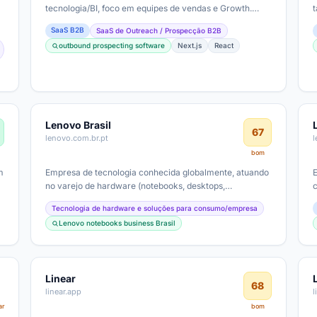
tecnologia/BI, foco em equipes de vendas e Growth.
Provável modelo de negócios pago com…
SaaS B2B
SaaS de Outreach / Prospecção B2B
outbound prospecting software
Next.js
React
Lenovo Brasil
67
lenovo.com.br.pt
l
bom
m
Empresa de tecnologia conhecida globalmente, atuando
no varejo de hardware (notebooks, desktops,
monitores), com linhas corporativas…
Tecnologia de hardware e soluções para consumo/empresa
Lenovo notebooks business Brasil
Linear
68
linear.app
ar
bom