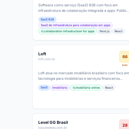
Software como serviço (SaaS) B2B com foco em
infraestrutura de colaboração integrada a apps. Público
alvo técnico (eng/design/prod) com…
SaaS B2B
SaaS de infraestrutura para colaboração em apps
collaboration infrastructure for apps
Next.js
React
Loft
66
loft.com.br
bom
Loft atua no mercado imobiliário brasileiro com foco e
tecnologia para imobiliárias e serviços financeiros
associados; público-alvo inclui…
SaaS
Imobiliário
imobiliária online
React
Level GG Brasil
28
loja.levelgg.com.br