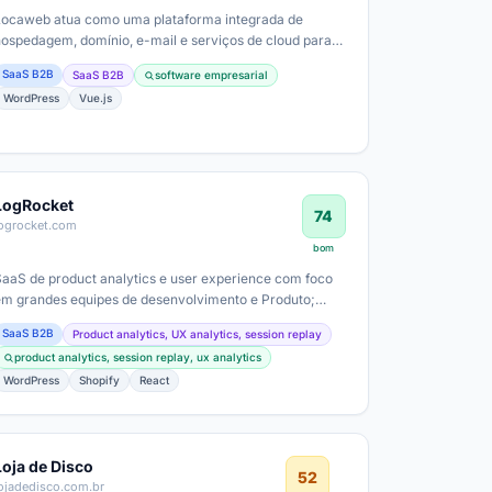
Locaweb atua como uma plataforma integrada de
hospedagem, domínio, e-mail e serviços de cloud para
PMEs brasileiras; provável ticket médio…
SaaS B2B
SaaS B2B
software empresarial
WordPress
Vue.js
LogRocket
74
logrocket.com
bom
SaaS de product analytics e user experience com foco
em grandes equipes de desenvolvimento e Produto;
público global com forte presença de…
SaaS B2B
Product analytics, UX analytics, session replay
product analytics, session replay, ux analytics
WordPress
Shopify
React
Loja de Disco
52
ojadedisco.com.br