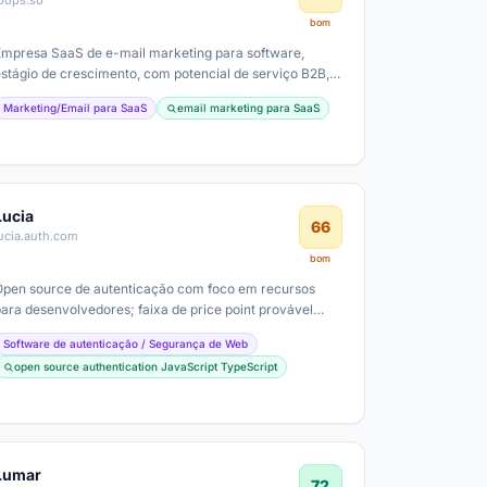
loops.so
bom
Empresa SaaS de e-mail marketing para software,
estágio de crescimento, com potencial de serviço B2B,
modelos de assinatura e clientes…
Marketing/Email para SaaS
email marketing para SaaS
Lucia
66
ucia.auth.com
bom
Open source de autenticação com foco em recursos
para desenvolvedores; faixa de price point provável
zero custo de uso com opções de…
Software de autenticação / Segurança de Web
open source authentication JavaScript TypeScript
Lumar
72