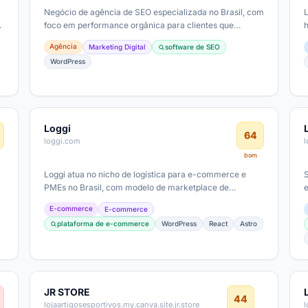
Negócio de agência de SEO especializada no Brasil, com
-
foco em performance orgânica para clientes que
buscam liderar em Google; provável…
Agência
Marketing Digital
software de SEO
WordPress
Loggi
64
loggi.com
bom
m
Loggi atua no nicho de logística para e-commerce e
PMEs no Brasil, com modelo de marketplace de
entregas; estágio de maturidade digital…
E-commerce
E-commerce
plataforma de e-commerce
WordPress
React
Astro
JR STORE
44
lojaartigosesportivos.my.canva.site.jr.store
l