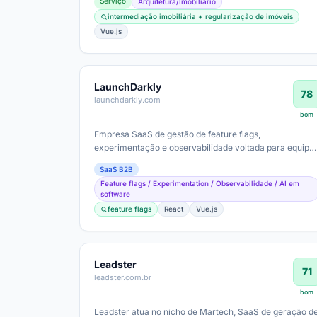
Serviço
Arquitetura/Imobiliário
intermediação imobiliária + regularização de imóveis
Vue.js
LaunchDarkly
78
launchdarkly.com
bom
Empresa SaaS de gestão de feature flags,
experimentação e observabilidade voltada para equipe
de produto/engenharia. Ticket médio provável…
SaaS B2B
Feature flags / Experimentation / Observabilidade / AI em
software
feature flags
React
Vue.js
Leadster
71
leadster.com.br
bom
Leadster atua no nicho de Martech, SaaS de geração d