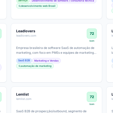
Serviço
Desenvolvimento de software / consultoria técnica
desenvolvimento web Brasil
Leadlovers
72
leadlovers.com
bom
Empresa brasileira de software SaaS de automação de
s
marketing, com foco em PMEs e equipes de marketing e
vendas. Nicho de Martech com longo…
SaaS B2B
Marketing e Vendas
automação de marketing
Lemlist
72
lemlist.com
bom
e
SaaS B2B de prospecção/outbound, segmento de