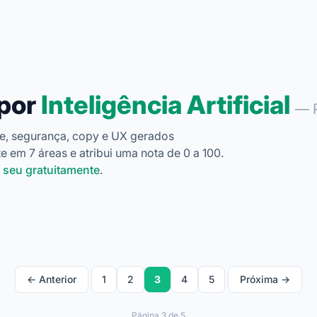
 por
Inteligência Artificial
— 
e, segurança, copy e UX gerados
e em 7 áreas e atribui uma nota de 0 a 100.
o seu gratuitamente
.
← Anterior
1
2
3
4
5
Próxima →
Página 3 de 5