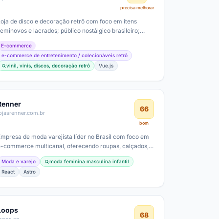
precisa melhorar
Loja de disco e decoração retrô com foco em itens
eminovos e lacrados; público nostálgico brasileiro;
possivelmente em estágio inicial de…
E-commerce
e-commerce de entretenimento / colecionáveis retrô
vinil, vinis, discos, decoração retrô
Vue.js
Renner
66
ojasrenner.com.br
bom
Empresa de moda varejista líder no Brasil com foco em
e-commerce multicanal, oferecendo roupas, calçados,
acessórios e perfumes; ticket…
Moda e varejo
moda feminina masculina infantil
React
Astro
Loops
68