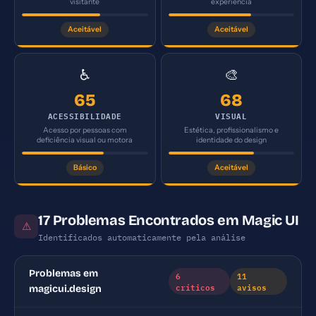
visitante
experiência
Aceitável
Aceitável
♿
🎨
65
68
ACESSIBILIDADE
VISUAL
Acesso por pessoas com
Estética, profissionalismo e
deficiência visual ou motora
identidade do design
Básico
Aceitável
17 Problemas Encontrados em Magic UI
⚠
Identificados automaticamente pela análise
Problemas em
6
11
críticos
avisos
magicui.design