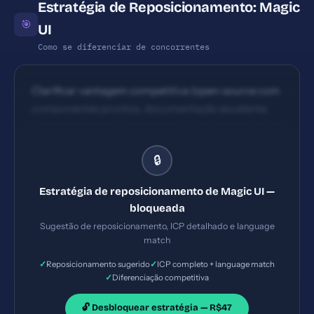
Estratégia de Reposicionamento: Magic
🎯
UI
Como se diferenciar de concorrentes
Clarificar vantagem competitiva (open-source com
componentes prontos, documentação excelente,
compatibilidade com shadcn/ui, comunidade ativa)
e enfatizar benefício de tempo/qualidade de entrega
🔒
na mensagem principal.
Estratégia de reposicionamento de Magic UI —
bloqueada
Sugestão de reposicionamento, ICP detalhado e language
match
✓
✓
Reposicionamento sugerido
ICP completo + language match
✓
Diferenciação competitiva
🔓 Desbloquear estratégia — R$47