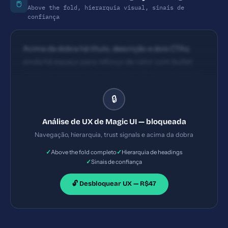
🖱️
Above the fold, hierarquia visual, sinais de
confiança
Acima da dobra há título, descrição e dois CTAs;
ainda há espaço para reforço de valor com bullet
points de benefício e prova social. Estrutura básica
com título, subtítulo e CTAs; fluxo de leitura segue
🔒
ordem natural. Boas divisões de conteúdo, porém a
navegação inicial pode se beneficiar de um hero
Análise de UX de Magic UI — bloqueada
section mais definido com CTA principal claro.
Navegação, hierarquia, trust signals e acima da dobra
✓
✓
Above the fold completo
Hierarquia de headings
✓
Sinais de confiança
🔓 Desbloquear UX — R$47