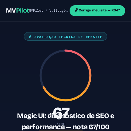
MV
Pilot
🔓 Corrigir meu site — R$47
MVPilot
/
Validações de MVP
/
Sites React
/ Magic 
🔎 AVALIAÇÃO TÉCNICA DE WEBSITE
67
Magic UI: diagnóstico de SEO e
/100
performance — nota 67/100