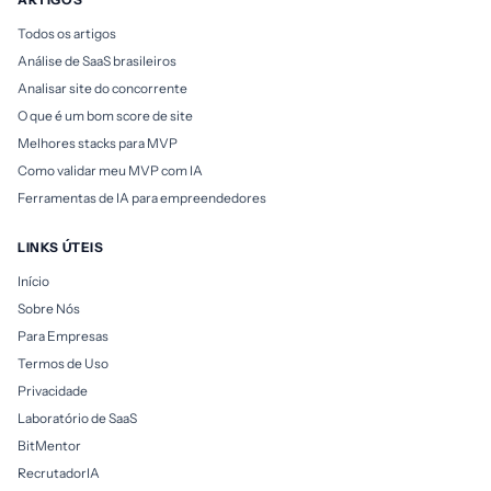
Todos os artigos
Análise de SaaS brasileiros
Analisar site do concorrente
O que é um bom score de site
Melhores stacks para MVP
Como validar meu MVP com IA
Ferramentas de IA para empreendedores
LINKS ÚTEIS
Início
Sobre Nós
Para Empresas
Termos de Uso
Privacidade
Laboratório de SaaS
BitMentor
RecrutadorIA