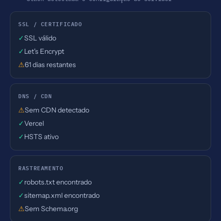
SSL / CERTIFICADO
✓
SSL válido
✓
Let's Encrypt
⚠
61 dias restantes
DNS / CDN
⚠
Sem CDN detectado
✓
Vercel
✓
HSTS ativo
RASTREAMENTO
✓
robots.txt encontrado
✓
sitemap.xml encontrado
⚠
Sem Schema.org