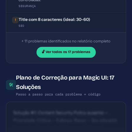
SEGURANÇA
Title com 8 caracteres (ideal: 30-60)
!
SEO
+ 11 problemas identificados no relatório completo
🔓 Ver todos os 17 problemas
Plano de Correção para Magic UI: 17
🛠
Soluções
Passo a passo para cada problema + código
Solução #1: Content Security Policy ausente —
Prioridade: Crítica — Esforço: Baixo — Seu site está
vulnerável a ataques XSS e injeção de código