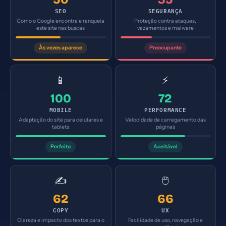
SEO
SEGURANÇA
Como o Google encontra e ranqueia
Proteção contra ataques,
este site nas buscas
vazamentos e malware
Às vezes aparece
Preocupante
📱
⚡
100
72
MOBILE
PERFORMANCE
Adaptação do site para celulares e
Velocidade de carregamento das
tablets
páginas
Perfeito
Aceitável
✍️
🖱️
62
66
COPY
UX
Clareza e impacto dos textos para o
Facilidade de uso, navegação e