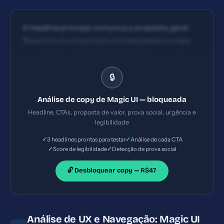
A headline principal comunica o propósito geral:
'Beautiful UI components and templates to make
your landing page look stunning.' é claro quanto ao
que oferece (componentes UI, templates) mas não
🔒
enfatiza benefício específico ou resultado
mensurável; há boa clareza, porém poderia incluir
Análise de copy de Magic UI — bloqueada
benefício direto (economia de tempo, qualidade
Headline, CTAs, proposta de valor, prova social, urgência e
premium) para aumentar impacto. CTAs visíveis: há
legibilidade
links de navegação como 'Browse Components' e
✓
✓
3 headlines prontas para testar
Análise de cada CTA
'Browse Templates'. Textos são descritivos porém
✓
✓
Score de legibilidade
Detecção de prova social
não orientam ação com benefício claro (ex: 'Get
started', 'Try for free'). Posicionamento razoável no
🔓 Desbloquear copy — R$47
header, porém poderia haver CTA principal
centralizado com ação direta.
Análise de UX e Navegação: Magic UI