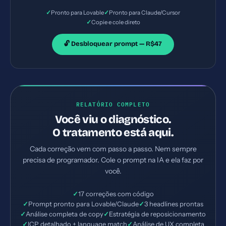
✓
✓
Pronto para Lovable
Pronto para Claude/Cursor
✓
Copie e cole direto
🔓 Desbloquear prompt — R$47
RELATÓRIO COMPLETO
Você viu o diagnóstico.
O tratamento está aqui.
Cada correção vem com passo a passo. Nem sempre
precisa de programador. Cole o prompt na IA e ela faz por
você.
✓
17 correções com código
✓
Prompt pronto para Lovable/Claude
✓
3 headlines prontas
✓
Análise completa de copy
✓
Estratégia de reposicionamento
✓
ICP detalhado + language match
✓
Análise de UX completa