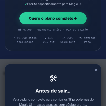
✓
Escrito especificamente para Magic UI
Quero o plano completo
R$ 47,00 · Pagamento único · Pix ou cartão
✓ +1.500 sites
🔒 SSL
📋 LGPD
💳 Mercado
analisados
256-bit
Compliant
Pago
×
Empresas e SaaS do mesmo Segmento
🛠
UptimeRobot
Better Stack
77
74
uptimerobot.com
betterstack.com
Antes de sair…
SaaS demonitoramento de
SaaS B2B de
disponibilidade de sites e APIs,
observabilidade/compliance
Veja o plano completo para corrigir os
17 problemas
do
com foco em equipes de
de infraestrutura, com foco
Magic UI — passo a passo, com código pronto.
desenvolvimento, operações
em custo-eficiência, dados em