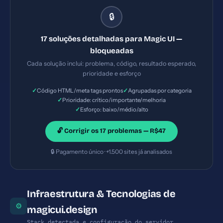
malicioso. — Solução #2: X-Frame-Options ausente
🔒
— Prioridade: Crítica — Esforço: Baixo — Seu site
pode ser embutido em iframes maliciosos
17 soluções detalhadas para Magic UI —
(clickjacking). — Solução #6: Title com 8 caracteres
bloqueadas
(ideal: 30-60) — Prioridade: Importante — Esforço:
Cada solução inclui: problema, código, resultado esperado,
Baixo
prioridade e esforço
✓
✓
Código HTML/meta tags prontos
Agrupadas por categoria
✓
Prioridade: crítico/importante/melhoria
✓
Esforço: baixo/médio/alto
🔓 Corrigir os 17 problemas — R$47
🔒 Pagamento único · +1.500 sites já analisados
Infraestrutura & Tecnologias de
⚙
magicui.design
Stack detectada e configuração do servidor