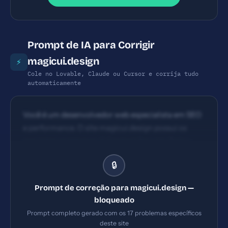
Prompt de IA para Corrigir
magicui.design
⚡
Cole no Lovable, Claude ou Cursor e corrija tudo
automaticamente
Você é um desenvolvedor web especialista em SEO
e performance. O site magicui.design possui os
seguintes problemas: 1) Content Security Policy
ausente 2) X-Frame-Options ausente 3) X-
🔒
Content-Type-Options ausente 4) Referrer-Policy
ausente. Implemente TODAS as correções listadas,
Prompt de correção para magicui.design —
gerando os arquivos necessários e configurações de
bloqueado
servidor. Priorize as correções críticas primeiro.
Prompt completo gerado com os 17 problemas específicos
deste site