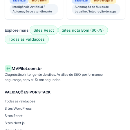
SaaS B2B
Score Bom
SaaS B2B
Score Regular
de integração a ferramenta...
tempo de automação e i...
Inteligência Artificial /
Automação de fluxos de
Automação de atendimento
trabalho / Integração de apps
Explore mais:
Sites React
Sites nota Bom (60-79)
Todas as validações
MVPilot.com.br
Diagnóstico inteligente de sites. Análise de SEO, performance,
segurança, copy e UX em segundos.
VALIDAÇÕES POR STACK
Todas as validações
Sites WordPress
Sites React
Sites Next.js