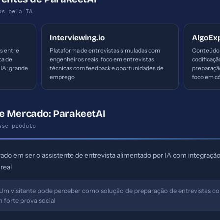
os pela IA
Interviewing.io
AlgoEx
s entre
Plataforma de entrevistas simuladas com
Conteúdo 
ca de
engenheiros reais, foco em entrevistas
codificaçã
 IA; grande
técnicas com feedback e oportunidades de
preparação
emprego
foco em có
e Mercado: ParakeetAI
sse produto
do em ser o assistente de entrevista alimentado por IA com integração 
real
Um visitante pode perceber como solução de preparação de entrevistas com
 forte prova social