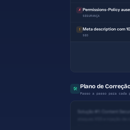
Permissions-Policy aus
✗
SEGURANÇA
Meta description com 109
!
SEO
Plano de Correção
🛠
Passo a passo para cada 
Solução #1: Content Securi
ataques XSS e injeção de 
Baixo — Seu site pode ser