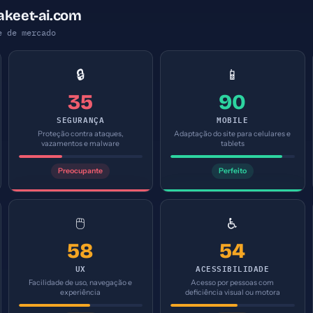
akeet-ai.com
e de mercado
🔒
📱
35
90
SEGURANÇA
MOBILE
Proteção contra ataques,
Adaptação do site para celulares e
vazamentos e malware
tablets
Preocupante
Perfeito
🖱️
♿
58
54
UX
ACESSIBILIDADE
Facilidade de uso, navegação e
Acesso por pessoas com
experiência
deficiência visual ou motora