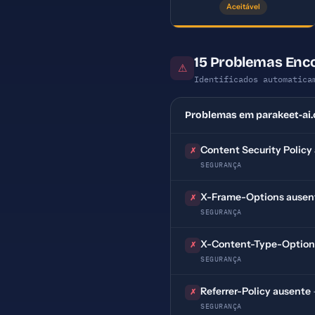
Aceitável
15 Problemas Enc
⚠
Identificados automatica
Problemas em parakeet-ai
Content Security Policy
✗
SEGURANÇA
X-Frame-Options ausen
✗
SEGURANÇA
X-Content-Type-Option
✗
SEGURANÇA
Referrer-Policy ausente
✗
SEGURANÇA