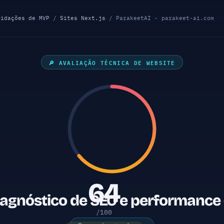
lidações de MVP
/
Sites Next.js
/ ParakeetAI - parakeet-ai.com
🔎 AVALIAÇÃO TÉCNICA DE WEBSITE
64
iagnóstico de SEO e performance
/100