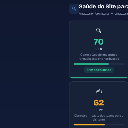
Saúde do Site par
🔍
Análise técnica + anális
🔍
70
SEO
Como o Google encontra e
ranqueia este site nas buscas
Bem posicionado
✍️
62
COPY
Clareza e impacto dos textos para o
visitante