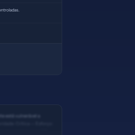
ntroladas.
te está vulnerável a
idade: Crítica — Esforço:
eta description com 109