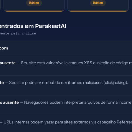
Básico
Básico
ontrados em ParakeetAI
mente pela análise
.com
 ausente
— Seu site está vulnerável a ataques XSS e injeção de código m
te
— Seu site pode ser embutido em iframes maliciosos (clickjacking).
s ausente
— Navegadores podem interpretar arquivos de forma incorret
— URLs internas podem vazar para sites externos via cabeçalho Referrer