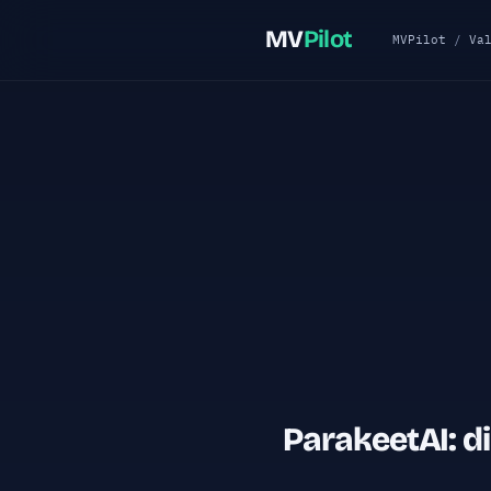
MV
Pilot
MVPilot
/
Va
ParakeetAI: d