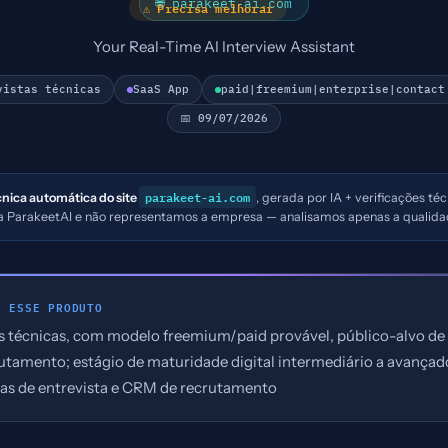
🌐 parakeet-ai.com
⚠ Precisa melhorar
Your Real-Time AI Interview Assistant
vistas técnicas
SaaS App
paid|freemium|enterprise|contact
📅 09/07/2026
parakeet-ai.com
cnica automática do site
, gerada por IA + verificações té
 a ParakeetAI e não representamos a empresa — analisamos apenas a qualida
E ESSE PRODUTO
as técnicas, com modelo freemium/paid provável, público-alvo d
rutamento; estágio de maturidade digital intermediário a avança
as de entrevista e CRM de recrutamento