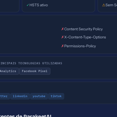
✓
HSTS ativo
⚠
Sem S
✗
Content Security Policy
✗
X-Content-Type-Options
✗
Permissions-Policy
RINCIPAIS TECNOLOGIAS UTILIZADAS
Analytics
Facebook Pixel
itter
linkedin
youtube
tiktok
rentes de ParakeetAI