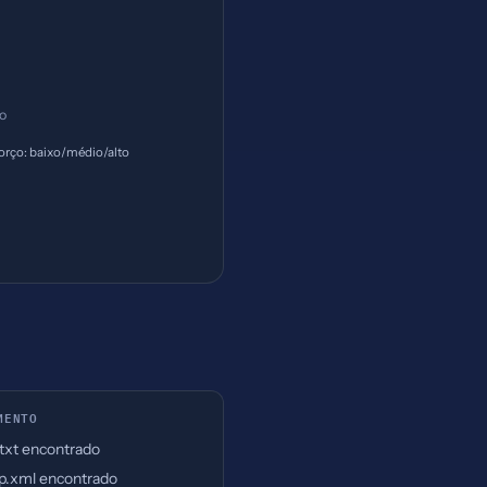
ço
orço: baixo/médio/alto
MENTO
.txt encontrado
p.xml encontrado