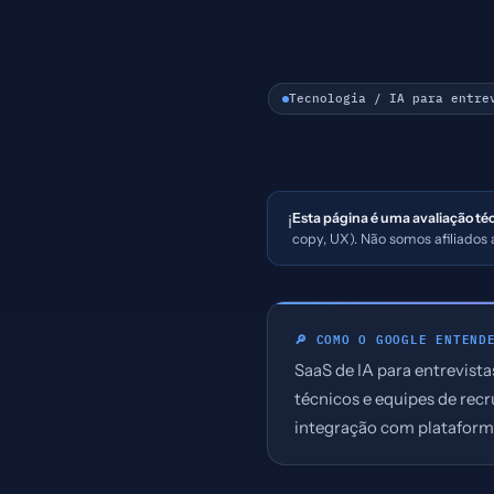
Tecnologia / IA para entre
Esta página é uma avaliação té
ℹ️
copy, UX). Não somos afiliados
🔎 COMO O GOOGLE ENTEND
SaaS de IA para entrevist
técnicos e equipes de rec
integração com plataform