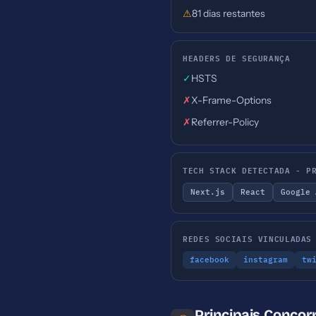
⚠
81 dias restantes
HEADERS DE SEGURANÇA
✓
HSTS
✗
X-Frame-Options
✗
Referrer-Policy
TECH STACK DETECTADA - P
Next.js
React
Google 
REDES SOCIAIS VINCULADAS
facebook
instagram
tw
Principais Concor