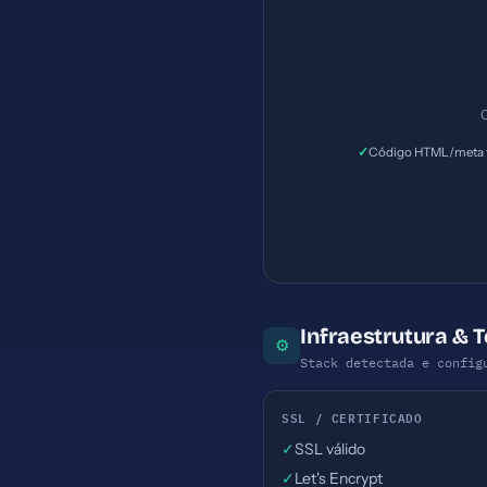
caracteres (ideal: 120-160
C
✓
Código HTML/meta t
Infraestrutura & 
⚙
Stack detectada e config
SSL / CERTIFICADO
✓
SSL válido
✓
Let's Encrypt