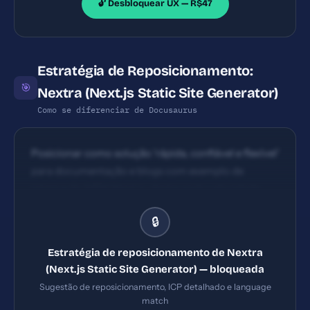
🔓 Desbloquear UX — R$47
Estratégia de Reposicionamento:
🎯
Nextra (Next.js Static Site Generator)
Como se diferenciar de Docusaurus
Posicionar como solução 'rápida, confiável e flexível'
para documentação e blogs com exemplo de
integração MDX/Next.js, destacando velocidade,
facilidade de uso e compatibilidade com temas
🔒
Estratégia de reposicionamento de Nextra
(Next.js Static Site Generator) — bloqueada
Sugestão de reposicionamento, ICP detalhado e language
match