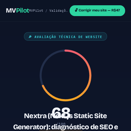
MV
Pilot
🔓 Corrigir meu site — R$47
MVPilot
/
Validações de MVP
/
Sites Next.js
/ Next
🔎 AVALIAÇÃO TÉCNICA DE WEBSITE
68
Nextra (Next.js Static Site
/100
Generator): diagnóstico de SEO e