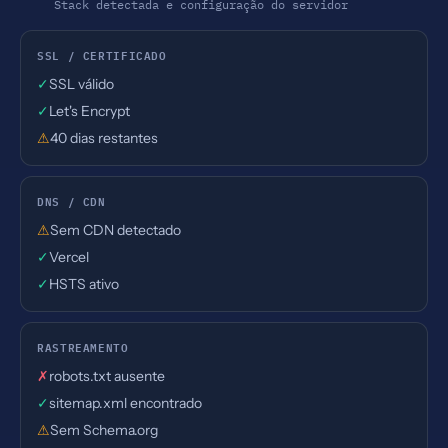
Stack detectada e configuração do servidor
SSL / CERTIFICADO
✓
SSL válido
✓
Let's Encrypt
⚠
40 dias restantes
DNS / CDN
⚠
Sem CDN detectado
✓
Vercel
✓
HSTS ativo
RASTREAMENTO
✗
robots.txt ausente
✓
sitemap.xml encontrado
⚠
Sem Schema.org