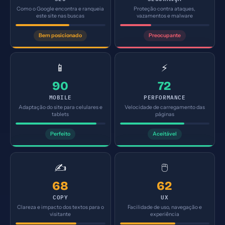
Como o Google encontra e ranqueia
Proteção contra ataques,
este site nas buscas
vazamentos e malware
Bem posicionado
Preocupante
📱
⚡
90
72
MOBILE
PERFORMANCE
Adaptação do site para celulares e
Velocidade de carregamento das
tablets
páginas
Perfeito
Aceitável
✍️
🖱️
68
62
COPY
UX
Clareza e impacto dos textos para o
Facilidade de uso, navegação e
visitante
experiência