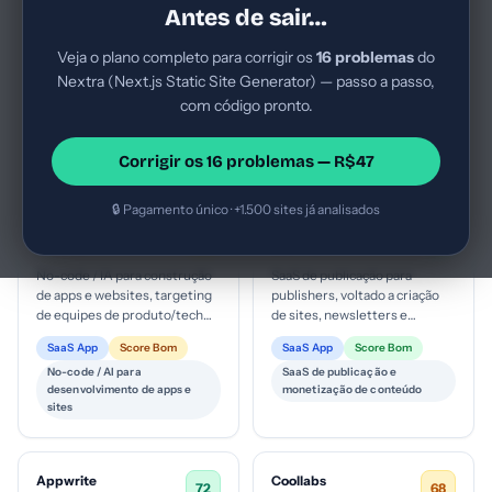
Antes de sair…
Empresa voltada a
SaaS de desenvolvimento de
desenvolvimento de software
aplicações com IA, posição de
Veja o plano completo para corrigir os
16 problemas
do
com IA para equipes técnicas;
market tech, público-alvo
Nextra (Next.js Static Site Generator) — passo a passo,
定位 como plataforma
técnico
SaaS App
Score Bom
SaaS App
Score Bom
SaaS/infra para
(desenvolvedores/teams)
com código pronto.
Desenvolvimento de software
Desenvolvimento de
desenvolvimento colaborativ...
com desejo de acelerar...
/ IA para codificação
software/IA para aplicações
web
Corrigir os 16 problemas — R$47
🔒 Pagamento único · +1.500 sites já analisados
Lovable
Ghost
63
76
lovable.dev
ghost.org
No-code / IA para construção
SaaS de publicação para
de apps e websites, targeting
publishers, voltado a criação
de equipes de produto/tech
de sites, newsletters e
em empresas buscando
assinaturas com analytics
SaaS App
Score Bom
SaaS App
Score Bom
velocidade de entrega,
nativos. Estágio de
No-code / AI para
SaaS de publicação e
possive...
maturidade di...
desenvolvimento de apps e
monetização de conteúdo
sites
Appwrite
Coollabs
72
68