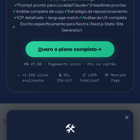
✓
Prompt pronto para Lovable/Claude
✓
3 headlines prontas
✓
Análise completa de copy
✓
Estratégia de reposicionamento
✓
ICP detalhado + language match
✓
Análise de UX completa
Escrito especificamente para Nextra (Next.js Static Site
✓
Generator)
Quero o plano completo
R$ 47,00 · Pagamento único · Pix ou cartão
✓ +1.500 sites
🔒 SSL
📋 LGPD
💳 Mercado
analisados
256-bit
Compliant
Pago
×
Empresas e SaaS do mesmo Segmento
🛠
Cursor
v0 by Vercel
68
71
cursor.com
v0.app