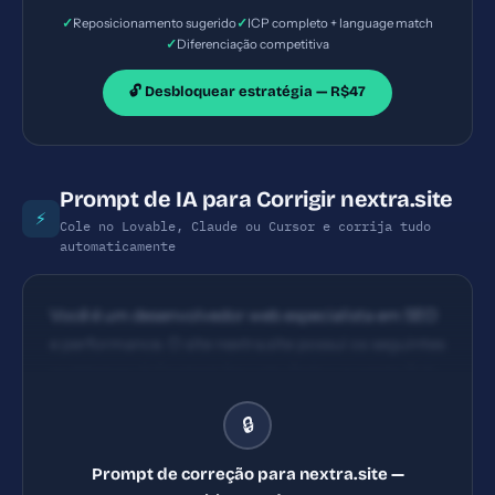
✓
✓
Reposicionamento sugerido
ICP completo + language match
✓
Diferenciação competitiva
🔓 Desbloquear estratégia — R$47
Prompt de IA para Corrigir nextra.site
⚡
Cole no Lovable, Claude ou Cursor e corrija tudo
automaticamente
Você é um desenvolvedor web especialista em SEO
e performance. O site nextra.site possui os seguintes
problemas: 1) Content Security Policy ausente 2) X-
Frame-Options ausente 3) X-Content-Type-
🔒
Options ausente 4) Referrer-Policy ausente.
Implemente TODAS as correções listadas, gerando
Prompt de correção para nextra.site —
os arquivos necessários e configurações de servidor.