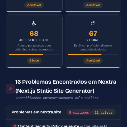
Aceitável
Aceitável
♿
🎨
68
67
ACESSIBILIDADE
VISUAL
Acesso por pessoas com
Estética, profissionalismo e
deficiência visual ou motora
identidade do design
Básico
Aceitável
16 Problemas Encontrados em Nextra
⚠
(Next.js Static Site Generator)
Identificados automaticamente pela análise
5 críticos
11 avisos
Problemas em nextra.site
Content Security Policy ausente
— Seu site está
✗