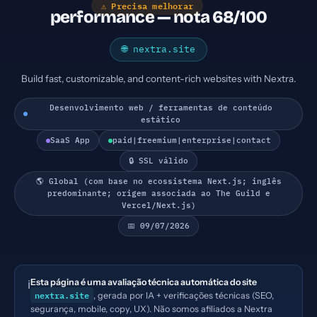
⚠ Precisa melhorar
performance — nota 68/100
🌐 nextra.site
Build fast, customizable, and content-rich websites with Nextra.
Desenvolvimento web / ferramentas de conteúdo
estático
SaaS App
paid|freemium|enterprise|contact
🔒 SSL válido
🌎 Global (com base no ecossistema Next.js; inglês
predominante; origem associada ao The Guild e
Vercel/Next.js)
📅 09/07/2026
Esta página é uma avaliação técnica automática do site
ℹ️
nextra.site
, gerada por IA + verificações técnicas (SEO,
segurança, mobile, copy, UX). Não somos afiliados a Nextra