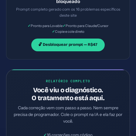
bloqueado
Priorize as correções críticas primeiro.
Prompt completo gerado com os 16 problemas específicos
deste site
✓
✓
Pronto para Lovable
Pronto para Claude/Cursor
✓
Copie e cole direto
🔓 Desbloquear prompt — R$47
RELATÓRIO COMPLETO
Você viu o diagnóstico.
O tratamento está aqui.
Cada correção vem com passo a passo. Nem sempre
precisa de programador. Cole o prompt na IA e ela faz por
você.
✓
16 correções com código