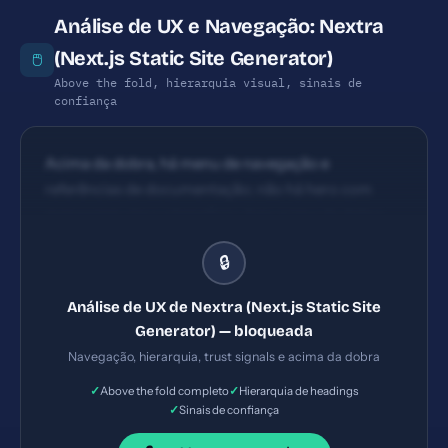
posição proeminente.
Análise de UX e Navegação: Nextra
(Next.js Static Site Generator)
🖱️
Above the fold, hierarquia visual, sinais de
confiança
Acima da dobra, há menu de navegação e
referências de documentação; não há hero com
mensagem clara e benefício; área acima da dobra
pode parecer pouco orientada a ação. Hierarquia
🔒
básica presente com navegação extensa, mas
excesso de links pode competir pela atenção.
Análise de UX de Nextra (Next.js Static Site
Layout orientado a conteúdo técnico; blocos de
Generator) — bloqueada
texto longos podem exigir melhor
Navegação, hierarquia, trust signals e acima da dobra
internacionalização visual.
✓
✓
Above the fold completo
Hierarquia de headings
✓
Sinais de confiança