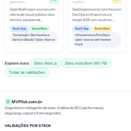
appwrite.io
coolify.io
SaaS/BaaS open-source com
SaaS/opensource com foco em
oferta de cloud; público-alvo
DevOps e infraestrutura;
técnico, equipes de
target B2B com usuários
desenvolvimento; estágio de
técnicos; estágio de
SaaS App
Score Bom
SaaS App
Score Bom
maturidade digital em adoção
maturidade digital avançado,
Tecnologia / Backend as a
Infraestrutura/DevOps e
de i...
com forte ...
Service (BaaS) / Open-Source
open-source self-hosted
PaaS
Explore mais:
Sites Next.js
Sites nota Bom (60-79)
Todas as validações
MVPilot.com.br
Diagnóstico inteligente de sites. Análise de SEO, performance,
segurança, copy e UX em segundos.
VALIDAÇÕES POR STACK