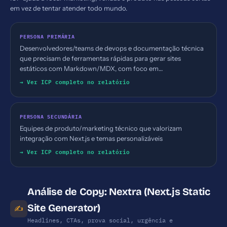
em vez de tentar atender todo mundo.
PERSONA PRIMÁRIA
Desenvolvedores/teams de devops e documentação técnica
que precisam de ferramentas rápidas para gerar sites
estáticos com Markdown/MDX, com foco em
documentação, blogs e sites de conteúdo estático
→ Ver ICP completo no relatório
PERSONA SECUNDÁRIA
Equipes de produto/marketing técnico que valorizam
integração com Next.js e temas personalizáveis
→ Ver ICP completo no relatório
Análise de Copy: Nextra (Next.js Static
Site Generator)
✍️
Headlines, CTAs, prova social, urgência e