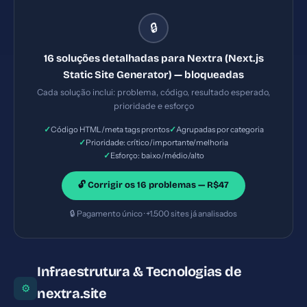
malicioso. — Solução #2: X-Frame-Options ausente
🔒
— Prioridade: Crítica — Esforço: Baixo — Seu site
pode ser embutido em iframes maliciosos
16 soluções detalhadas para Nextra (Next.js
(clickjacking). — Solução #6: Meta description com
Static Site Generator) — bloqueadas
256 caracteres (ideal: 120-160) — Prioridade:
Cada solução inclui: problema, código, resultado esperado,
Importante — Esforço: Baixo
prioridade e esforço
✓
✓
Código HTML/meta tags prontos
Agrupadas por categoria
✓
Prioridade: crítico/importante/melhoria
✓
Esforço: baixo/médio/alto
🔓 Corrigir os 16 problemas — R$47
🔒 Pagamento único · +1.500 sites já analisados
Infraestrutura & Tecnologias de
⚙
nextra.site