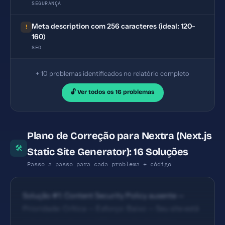
SEGURANÇA
Meta description com 256 caracteres (ideal: 120-
!
160)
SEO
+ 10 problemas identificados no relatório completo
🔓 Ver todos os 16 problemas
Plano de Correção para Nextra (Next.js
🛠
Static Site Generator): 16 Soluções
Passo a passo para cada problema + código
Solução #1: Content Security Policy ausente —
Prioridade: Crítica — Esforço: Baixo — Seu site está
vulnerável a ataques XSS e injeção de código