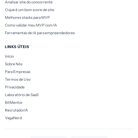
Analisar site do concorrente
O que é um bom score de site
Melhores stacks para MVP
Como validar meu MVP com IA
Ferramentas de IA para empreendedores
LINKS ÚTEIS
Início
Sobre Nós
Para Empresas
Termos de Uso
Privacidade
Laboratório de SaaS
BitMentor
RecrutadorIA
VagaNerd