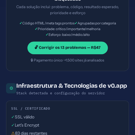
caracteres (ideal: 120-160) — Prioridade:
Cada solução inclui: problema, código, resultado esperado,
Importante — Esforço: Baixo
prioridade e esforço
✓
✓
Código HTML/meta tags prontos
Agrupadas por categoria
✓
Prioridade: crítico/importante/melhoria
✓
Esforço: baixo/médio/alto
🔓 Corrigir os 13 problemas — R$47
🔒 Pagamento único · +1.500 sites já analisados
Infraestrutura & Tecnologias de v0.app
⚙
Stack detectada e configuração do servidor
SSL / CERTIFICADO
✓
SSL válido
✓
Let's Encrypt
⚠
83 dias restantes