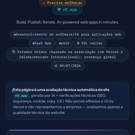
⚠ Precisa melhorar
🌐 v0.app
Build. Publish. Iterate. AI-powered web apps in minutes.
Desenvolvimento de software/IA para aplicações web
SaaS App
paid
🔒 SSL válido
🌎 Estados Unidos (baseado na associação com Vercel e
idioma/mercado internacional); presença global
📅 09/07/2026
Esta página é uma avaliação técnica automática do site
ℹ️
v0.app
, gerada por IA + verificações técnicas (SEO,
segurança, mobile, copy, UX). Não somos afiliados a v0 by
Vercel e não representamos a empresa — analisamos apenas a
qualidade técnica do website.