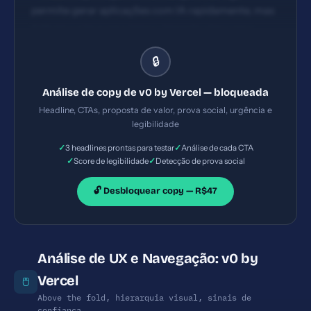
permite gerar aplicações com IA rapidamente, mas
é técnica e leve para leigos. Impacto claro para
desenvolvedores, porém pode melhorar ao
🔒
enfatizar benefício único (tempo de entrega
reduzido e integração com GitHub) em uma frase
Análise de copy de v0 by Vercel — bloqueada
mais direta. CTAs aparecem de forma visível em
Headline, CTAs, proposta de valor, prova social, urgência e
várias seções (Start with templates, Deploy to
legibilidade
Vercel, Edit with design mode). Textos como 'Start
✓
✓
3 headlines prontas para testar
Análise de cada CTA
with templates' e 'Deploy to Vercel' são orientados a
✓
✓
Score de legibilidade
Detecção de prova social
ação, porém poderiam ter variação de propósito
(experimentar, criar uma app, começar grátis) para
🔓 Desbloquear copy — R$47
aumentar clicabilidade.
Análise de UX e Navegação: v0 by
Vercel
🖱️
Above the fold, hierarquia visual, sinais de
confiança