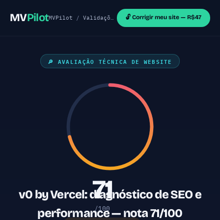
MV
Pilot
🔓 Corrigir meu site — R$47
MVPilot
/
Validações de MVP
/
Sites Shopify
/ v0 b
🔎 AVALIAÇÃO TÉCNICA DE WEBSITE
71
v0 by Vercel: diagnóstico de SEO e
/100
performance — nota 71/100