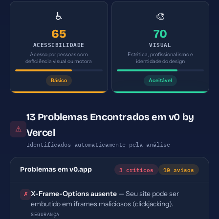
♿
🎨
65
70
ACESSIBILIDADE
VISUAL
Acesso por pessoas com
Estética, profissionalismo e
deficiência visual ou motora
identidade do design
Básico
Aceitável
13 Problemas Encontrados em v0 by
⚠
Vercel
Identificados automaticamente pela análise
3 críticos
10 avisos
Problemas em v0.app
X-Frame-Options ausente
— Seu site pode ser
✗
embutido em iframes maliciosos (clickjacking).
SEGURANÇA