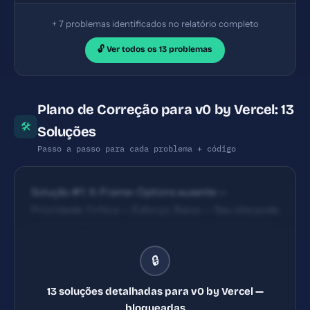
+ 7 problemas identificados no relatório completo
🔓 Ver todos os 13 problemas
Plano de Correção para v0 by Vercel: 13
🛠
Soluções
Passo a passo para cada problema + código
Solução #1: X-Frame-Options ausente —
Prioridade: Crítica — Esforço: Baixo — Seu site pode
ser embutido em iframes maliciosos (clickjacking).
— Solução #2: X-Content-Type-Options ausente —
🔒
Prioridade: Crítica — Esforço: Baixo — Navegadores
podem interpretar arquivos de forma incorreta e
13 soluções detalhadas para v0 by Vercel —
perigosa. — Solução #4: Meta description com 99
bloqueadas