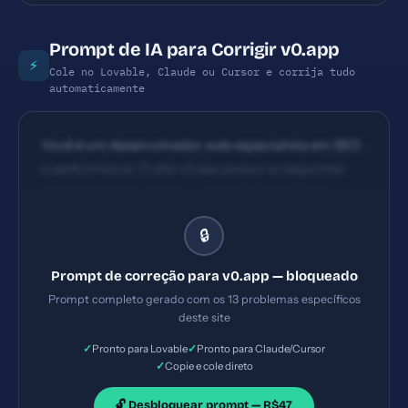
Prompt de IA para Corrigir v0.app
⚡
Cole no Lovable, Claude ou Cursor e corrija tudo
automaticamente
Você é um desenvolvedor web especialista em SEO
e performance. O site v0.app possui os seguintes
problemas: 1) X-Frame-Options ausente 2) X-
Content-Type-Options ausente 3) Referrer-Policy
🔒
ausente 4) Meta description com 99 caracteres
(ideal: 120-160). Implemente TODAS as correções
Prompt de correção para v0.app — bloqueado
listadas, gerando os arquivos necessários e
Prompt completo gerado com os 13 problemas específicos
configurações de servidor. Priorize as correções
deste site
críticas primeiro.
✓
✓
Pronto para Lovable
Pronto para Claude/Cursor
✓
Copie e cole direto
🔓 Desbloquear prompt — R$47