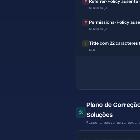
Referrer-Policy ausente
✗
SEGURANÇA
Permissions-Policy aus
✗
SEGURANÇA
Title com 22 caracteres 
!
SEO
Plano de Correção 
🛠
Soluções
Passo a passo para cada 