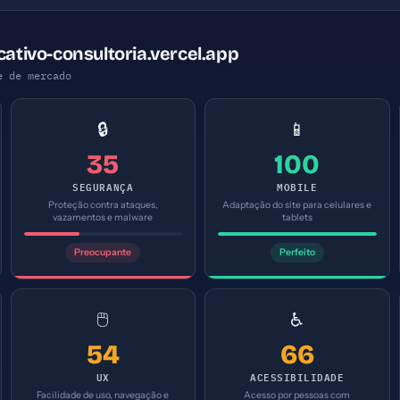
cativo-consultoria.vercel.app
e de mercado
🔒
📱
35
100
SEGURANÇA
MOBILE
Proteção contra ataques,
Adaptação do site para celulares e
vazamentos e malware
tablets
Preocupante
Perfeito
🖱️
♿
54
66
UX
ACESSIBILIDADE
Facilidade de uso, navegação e
Acesso por pessoas com