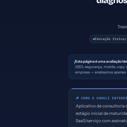
diagnós
Trei
Educação física/
Esta página é uma avaliação té
ℹ️
(SEO, segurança, mobile, copy, 
empresa — analisamos apenas a
🔎 COMO O GOOGLE ENTEND
Aplicativo de consultoria
estágio inicial de maturid
SaaS/serviço com assinat