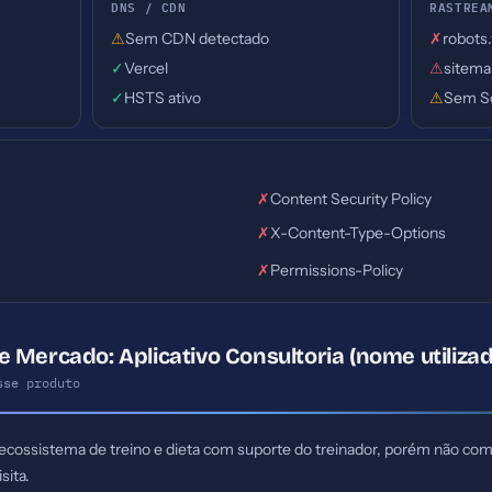
DNS / CDN
RASTREA
⚠
Sem CDN detectado
✗
robots
✓
Vercel
⚠
sitema
✓
HSTS ativo
⚠
Sem S
✗
Content Security Policy
✗
X-Content-Type-Options
✗
Permissions-Policy
 Mercado: Aplicativo Consultoria (nome utilizad
sse produto
ecossistema de treino e dieta com suporte do treinador, porém não com
sita.