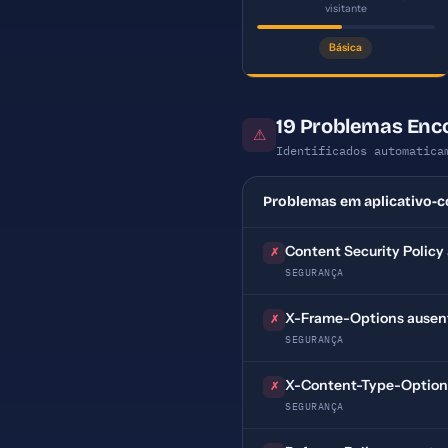
visitante
Básica
19 Problemas Enco
⚠
Identificados automatica
Problemas em aplicativo-c
Content Security Policy
✗
SEGURANÇA
X-Frame-Options ausen
✗
SEGURANÇA
X-Content-Type-Option
✗
SEGURANÇA