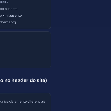
MENTO
.txt ausente
p.xml ausente
chema.org
o no header do site)
unica claramente diferenciais