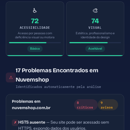
♿
🎨
72
74
ACESSIBILIDADE
VISUAL
Acesso por pessoas com
Estética, profissionalismo e
deficiência visual ou motora
identidade do design
Básico
Aceitável
17 Problemas Encontrados em
⚠
Nuvemshop
Identificados automaticamente pela análise
Problemas em
8
9
críticos
avisos
nuvemshop.com.br
HSTS ausente
— Seu site pode ser acessado sem
✗
HTTPS, expondo dados dos usuários.