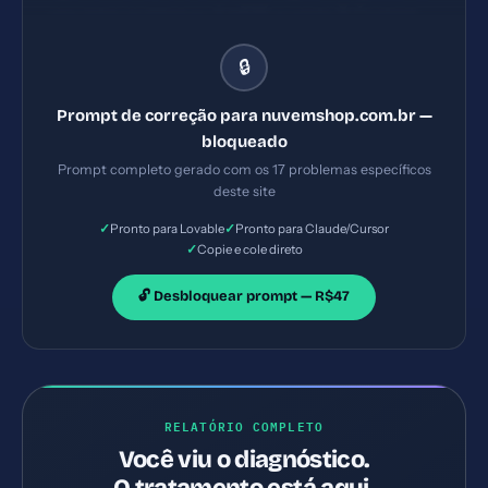
seguintes problemas: 1) HSTS ausente 2) Content
Security Policy ausente 3) X-Content-Type-
🔒
Options ausente 4) Permissions-Policy ausente.
Implemente TODAS as correções listadas, gerando
Prompt de correção para nuvemshop.com.br —
os arquivos necessários e configurações de servidor.
bloqueado
Priorize as correções críticas primeiro.
Prompt completo gerado com os 17 problemas específicos
deste site
✓
✓
Pronto para Lovable
Pronto para Claude/Cursor
✓
Copie e cole direto
🔓 Desbloquear prompt — R$47
RELATÓRIO COMPLETO
Você viu o diagnóstico.