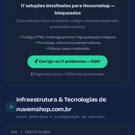
ataques XSS e injeção de código malicioso. —
17 soluções detalhadas para Nuvemshop —
Solução #5: Title tag ausente — Prioridade:
bloqueadas
Importante — Esforço: Baixo
Cada solução inclui: problema, código, resultado esperado,
prioridade e esforço
✓
✓
Código HTML/meta tags prontos
Agrupadas por categoria
✓
Prioridade: crítico/importante/melhoria
✓
Esforço: baixo/médio/alto
🔓 Corrigir os 17 problemas — R$47
🔒 Pagamento único · +1.500 sites já analisados
Infraestrutura & Tecnologias de
⚙
nuvemshop.com.br
Stack detectada e configuração do servidor
SSL / CERTIFICADO