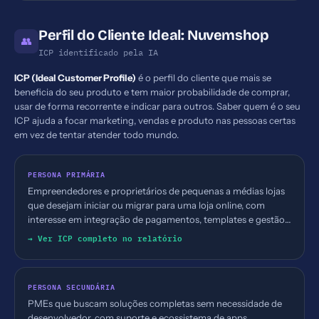
Perfil do Cliente Ideal: Nuvemshop
👥
ICP identificado pela IA
ICP (Ideal Customer Profile)
é o perfil do cliente que mais se
beneficia do seu produto e tem maior probabilidade de comprar,
usar de forma recorrente e indicar para outros. Saber quem é o seu
ICP ajuda a focar marketing, vendas e produto nas pessoas certas
em vez de tentar atender todo mundo.
PERSONA PRIMÁRIA
Empreendedores e proprietários de pequenas a médias lojas
que desejam iniciar ou migrar para uma loja online, com
interesse em integração de pagamentos, templates e gestão
de produtos (setor varejo on-line).
→ Ver ICP completo no relatório
PERSONA SECUNDÁRIA
PMEs que buscam soluções completas sem necessidade de
desenvolvedor, com suporte e ecossistema de apps.