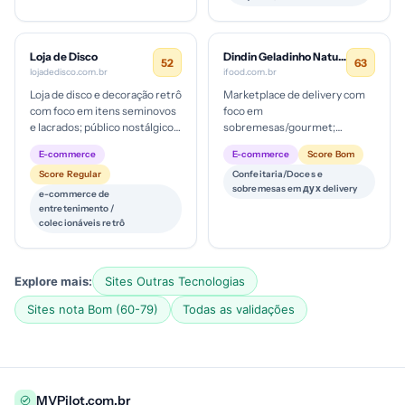
Loja de Disco
Dindin Geladinho Natural/Gourmet (Dindin)
52
63
lojadedisco.com.br
ifood.com.br
Loja de disco e decoração retrô
Marketplace de delivery com
com foco em itens seminovos
foco em
e lacrados; público nostálgico
sobremesas/gourmet;
brasileiro; possivelmente em
provável ticket médio baixo a
E-commerce
E-commerce
Score Bom
estágio inicial d...
médio, com alcance local;
Score Regular
Confeitaria/Doces e
estágio de maturidade dig...
sobremesas em дух delivery
e-commerce de
entretenimento /
colecionáveis retrô
Explore mais:
Sites Outras Tecnologias
Sites nota Bom (60-79)
Todas as validações
MVPilot.com.br