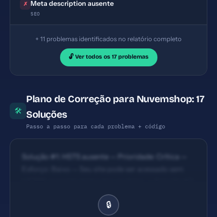
Meta description ausente
✗
SEO
+ 11 problemas identificados no relatório completo
🔓 Ver todos os 17 problemas
Plano de Correção para Nuvemshop: 17
🛠
Soluções
Passo a passo para cada problema + código
Solução #1: HSTS ausente — Prioridade: Crítica —
Esforço: Baixo — Seu site pode ser acessado sem
HTTPS, expondo dados dos usuários. — Solução #2:
Content Security Policy ausente — Prioridade:
🔒
Crítica — Esforço: Baixo — Seu site está vulnerável a