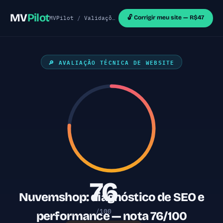
MV
Pilot
🔓 Corrigir meu site — R$47
MVPilot
/
Validações de MVP
/
Sites Outras Tecnol
🔎 AVALIAÇÃO TÉCNICA DE WEBSITE
76
Nuvemshop: diagnóstico de SEO e
/100
performance — nota 76/100