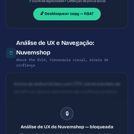
✓
✓
Score de legibilidade
Detecção de prova social
(ex.: 'Crie sua loja agora e venda já') e menos
genérico. A posição de CTAs acima da dobra é
🔓 Desbloquear copy — R$47
razoável, porém há seções sem CTA claro.
Análise de UX e Navegação:
Nuvemshop
🖱️
Above the fold, hierarquia visual, sinais de
confiança
Acima da dobra há hero com CTA visível e bullets de
benefícios; alguns elementos de confiança podiam
estar mais próximos do topo (ex.: depoimentos
curtos na primeira dobra). Hierarquia visual clara
🔒
com headings e blocos de benefício; as seções de
features seguem uma leitura natural. Espaçamento
Análise de UX de Nuvemshop — bloqueada
poderia ser mais consistente entre cards para ritmo