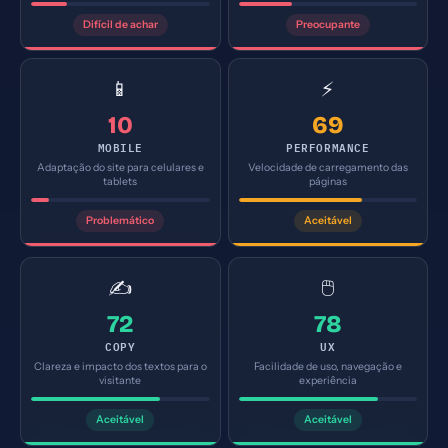
Difícil de achar
Preocupante
📱
⚡
10
69
MOBILE
PERFORMANCE
Adaptação do site para celulares e
Velocidade de carregamento das
tablets
páginas
Problemático
Aceitável
✍️
🖱️
72
78
COPY
UX
Clareza e impacto dos textos para o
Facilidade de uso, navegação e
visitante
experiência
Aceitável
Aceitável