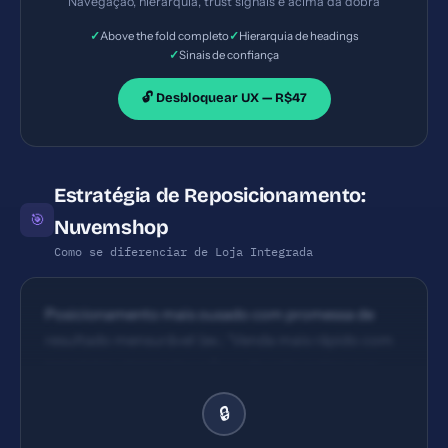
Navegação, hierarquia, trust signals e acima da dobra
de leitura.
✓
✓
Above the fold completo
Hierarquia de headings
✓
Sinais de confiança
🔓 Desbloquear UX — R$47
Estratégia de Reposicionamento:
🎯
Nuvemshop
Como se diferenciar de Loja Integrada
Posicionamento mais ousado com promessa de
resultado mensurável (ex.: 'Venda mais rápido com
templates otimizados e fluxo de onboarding que
reduz abandono em 40%') + 1-2 diferenciais claros
🔒
(ecosistema de apps robusto, suporte dedicado, ou
performance de entrega de loja).