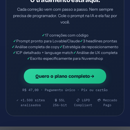
O tratamento está aqui.
Cada correção vem com passo a passo. Nem sempre
precisa de programador. Cole o prompt na IA e ela faz por
você.
✓
17 correções com código
✓
Prompt pronto para Lovable/Claude
✓
3 headlines prontas
✓
Análise completa de copy
✓
Estratégia de reposicionamento
✓
ICP detalhado + language match
✓
Análise de UX completa
✓
Escrito especificamente para Nuvemshop
Quero o plano completo
R$ 47,00 · Pagamento único · Pix ou cartão
✓ +1.500 sites
🔒 SSL
📋 LGPD
💳 Mercado
analisados
256-bit
Compliant
Pago