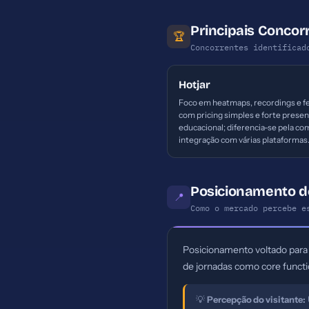
Principais Conco
🏆
Concorrentes identificad
Hotjar
Foco em heatmaps, recordings e f
com pricing simples e forte prese
educacional; diferencia-se pela c
integração com várias plataformas
Posicionamento d
📍
Como o mercado percebe e
Posicionamento voltado para 
de jornadas como core functio
💡
Percepção do visitante: