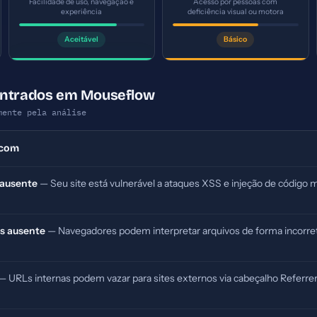
Facilidade de uso, navegação e
Acesso por pessoas com
experiência
deficiência visual ou motora
Aceitável
Básico
ontrados em Mouseflow
mente pela análise
.com
 ausente
— Seu site está vulnerável a ataques XSS e injeção de código m
s ausente
— Navegadores podem interpretar arquivos de forma incorret
— URLs internas podem vazar para sites externos via cabeçalho Referrer