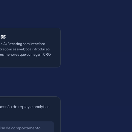
Egg
e A/B testing com interface
preço acessível; boa introdução
pes menores que começam CRO.
ssão de replay e analytics
álise de comportamento