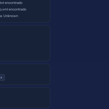
.txt encontrado
p.xml encontrado
a: Unknown
cs