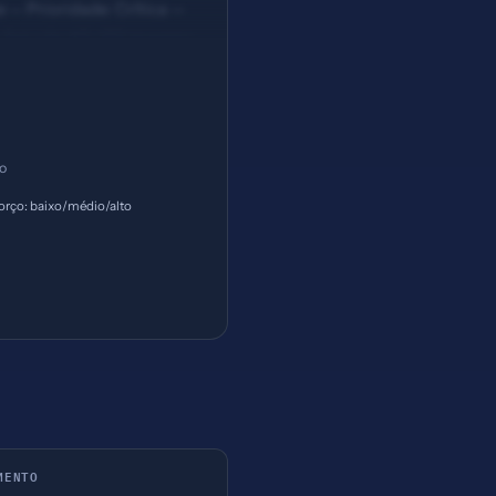
 — Prioridade: Crítica —
— Solução #5: 132 imagens
ço
orço: baixo/médio/alto
MENTO