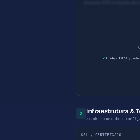
ataques XSS e injeção de 
Esforço: Baixo — Navegado
sem alt text — Prioridade
C
✓
Código HTML/meta t
Infraestrutura & 
⚙
Stack detectada e config
SSL / CERTIFICADO