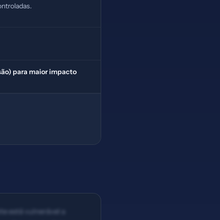
ntroladas.
são) para maior impacto
te está vulnerável a