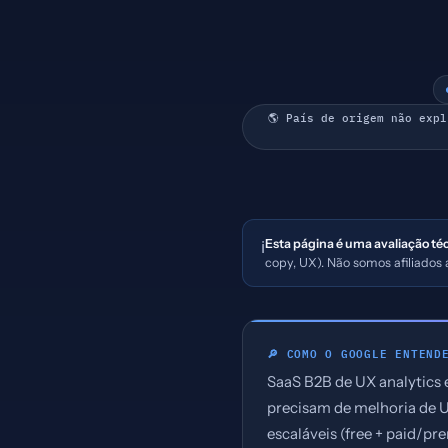
🌎 País de origem não exp
Esta página é uma avaliação té
ℹ️
copy, UX). Não somos afiliado
🔎 COMO O GOOGLE ENTEND
SaaS B2B de UX analytics
precisam de melhoria de 
escaláveis (free + paid/pr