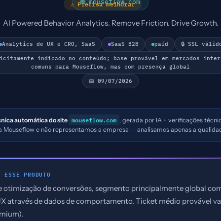
🌐 mouseflow.com
⚠ Precisa melhorar
AI Powered Behavior Analytics. Remove Friction. Drive Growth.
Analytics de UX e CRO, SaaS
SaaS B2B
paid
🔒 SSL válid
licitamente indicado no conteúdo; base provável em mercados inter
comuns para Mouseflow, mas com presença global
📅 09/07/2026
mouseflow.com
cnica automática do site
, gerada por IA + verificações técn
s a Mouseflow e não representamos a empresa — analisamos apenas a qualidad
E ESSE PRODUTO
 e otimização de conversões, segmento principalmente global c
UX através de dados de comportamento. Ticket médio provável va
emium).