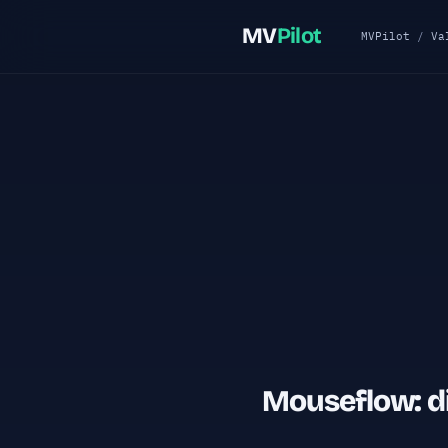
MV
Pilot
MVPilot
/
Va
Mouseflow: d