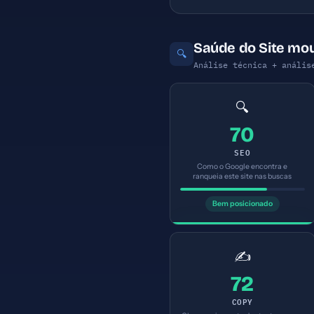
Saúde do Site mo
🔍
Análise técnica + anális
🔍
70
SEO
Como o Google encontra e
ranqueia este site nas buscas
Bem posicionado
✍️
72
COPY