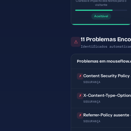
Clareza e impacto dos textos para o
visitante
Aceitável
11 Problemas Enc
⚠
Identificados automatica
Problemas em mouseflow
Content Security Policy
✗
SEGURANÇA
X-Content-Type-Option
✗
SEGURANÇA
Referrer-Policy ausente
✗
SEGURANÇA