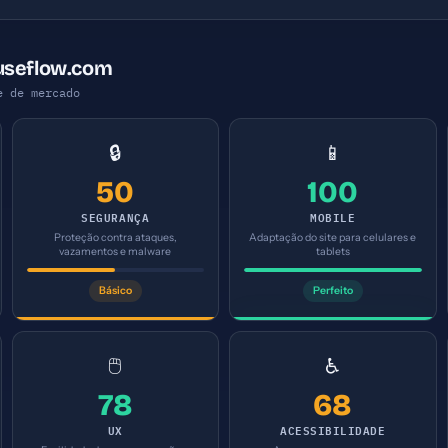
useflow.com
e de mercado
🔒
📱
50
100
SEGURANÇA
MOBILE
Proteção contra ataques,
Adaptação do site para celulares e
vazamentos e malware
tablets
Básico
Perfeito
🖱️
♿
78
68
UX
ACESSIBILIDADE