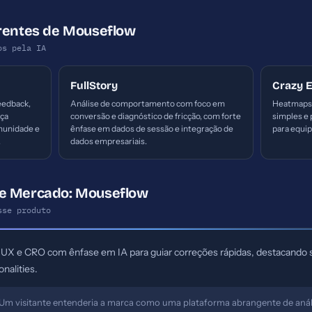
rrentes de Mouseflow
os pela IA
FullStory
Crazy 
eedback,
Análise de comportamento com foco em
Heatmaps 
nça
conversão e diagnóstico de fricção, com forte
simples e 
omunidade e
ênfase em dados de sessão e integração de
para equi
.
dados empresariais.
e Mercado: Mouseflow
sse produto
UX e CRO com ênfase em IA para guiar correções rápidas, destacando se
nalities.
Um visitante entenderia a marca como uma plataforma abrangente de an