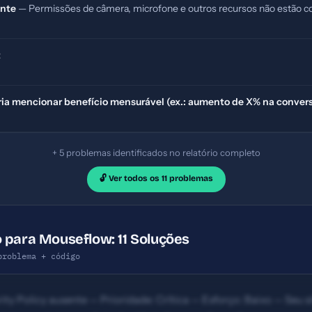
ente
— Permissões de câmera, microfone e outros recursos não estão co
t
ria mencionar benefício mensurável (ex.: aumento de X% na conver
+ 5 problemas identificados no relatório completo
🔓 Ver todos os 11 problemas
 para Mouseflow: 11 Soluções
problema + código
ty Policy ausente — Prioridade: Crítica — Esforço: Baixo — Seu si