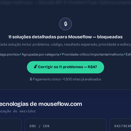
código malicioso. — Solução #2: X-Content-Type-Options ausente
res podem interpretar arquivos de forma incorreta e perigosa. 
: Importante — Esforço: Baixo
🔒
11 soluções detalhadas para Mouseflow — bloqueadas
ada solução inclui: problema, código, resultado esperado, prioridade e esfor
✓
✓
✓
ags prontos
Agrupadas por categoria
Prioridade: crítico/importante/melhoria
Esf
🔓 Corrigir os 11 problemas — R$47
🔒 Pagamento único · +1.500 sites já analisados
Tecnologias de mouseflow.com
uração do servidor
DNS / CDN
RASTREA