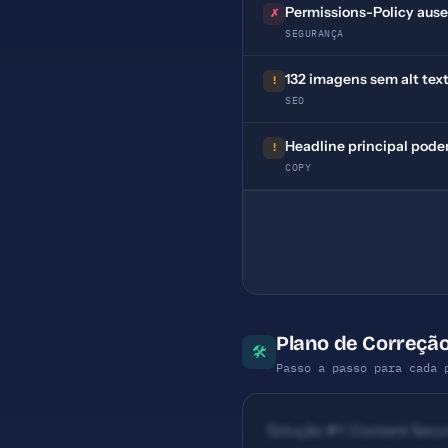
Permissions-Policy aus
✗
SEGURANÇA
132 imagens sem alt tex
!
SEO
Headline principal pode
!
COPY
Plano de Correção
🛠
Passo a passo para cada 
Solução #1: Content Securi