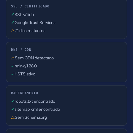
SSL / CERTIFICADO
✓
SSL válido
✓
Google Trust Services
⚠
71 dias restantes
DNS / CDN
⚠
Sem CDN detectado
✓
nginx/1.28.0
✓
HSTS ativo
RASTREAMENTO
✓
robots.txt encontrado
✓
sitemap.xml encontrado
⚠
Sem Schema.org