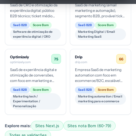
SaaS de CRO e otimização da
SaaS de marketing (email
experiência digital; público
marketing e automação),
B2B técnico; ticket médio
segmento B2B, provável ticket
baseado em planos de
médio moderado a alto
SaaS B2B
Score Bom
SaaS B2B
Score Bom
software como serviço;
conforme recursos e planos,
Software de otimização de
Marketing Digital / Email
empresa ma...
maturida...
experiência digital / CRO
Marketing SaaS
Optimizely
Drip
75
66
optimizely.com
drip.com
SaaS de experiência digital e
Empresa SaaS de marketing
otimização de conversões,
automation com foco em
com foco em marketing e
ecommerce/B2C, escalável
desenvolvimento; mercado de
para pequenas e médias
SaaS B2B
Score Bom
SaaS B2B
Score Bom
médio a grande porte; ticket ...
marcas; ticket médio provável
Marketing tech /
Marketing automation / Email
entre plan...
Experimentation /
marketing para ecommerce
Personalização
Explore mais:
Sites Next.js
Sites nota Bom (60-79)
Todas as validações