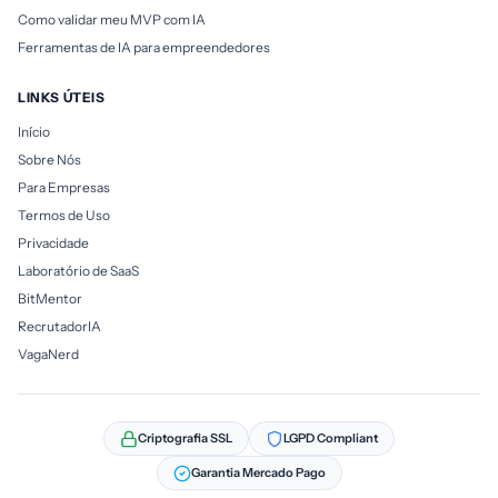
Como validar meu MVP com IA
Ferramentas de IA para empreendedores
LINKS ÚTEIS
Início
Sobre Nós
Para Empresas
Termos de Uso
Privacidade
Laboratório de SaaS
BitMentor
RecrutadorIA
VagaNerd
Criptografia SSL
LGPD Compliant
Garantia Mercado Pago