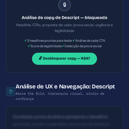
🔒
diferenciar claramente entre usos pessoais e
equipes. CTAs visíveis no top e em seções, porém é
Análise de copy de Descript — bloqueada
comum haver excesso de opções (Try for free,
Headline, CTAs, proposta de valor, prova social, urgência e
pricing, contact sales). O CTA principal poderia ser
legibilidade
mais específico (Experimente grátis por 7 dias,
✓
✓
3 headlines prontas para testar
Análise de cada CTA
Comece a editar hoje).
✓
✓
Score de legibilidade
Detecção de prova social
🔓 Desbloquear copy — R$47
Análise de UX e Navegação: Descript
🖱️
Above the fold, hierarquia visual, sinais de
confiança
Conteúdo acima da dobra apresenta o benefício
principal, porém pode faltar prova social direta e