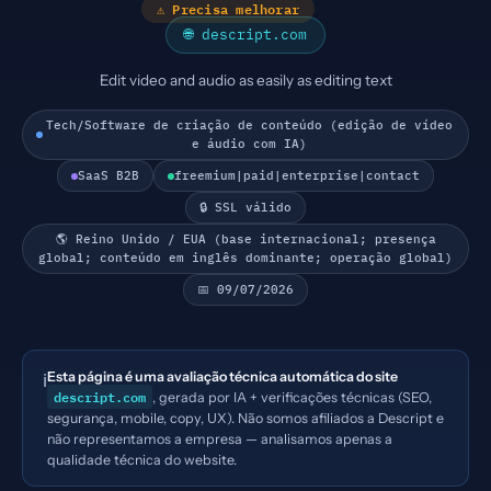
⚠ Precisa melhorar
🌐 descript.com
Edit video and audio as easily as editing text
Tech/Software de criação de conteúdo (edição de vídeo
e áudio com IA)
SaaS B2B
freemium|paid|enterprise|contact
🔒 SSL válido
🌎 Reino Unido / EUA (base internacional; presença
global; conteúdo em inglês dominante; operação global)
📅 09/07/2026
Esta página é uma avaliação técnica automática do site
ℹ️
descript.com
, gerada por IA + verificações técnicas (SEO,
segurança, mobile, copy, UX). Não somos afiliados a Descript e
não representamos a empresa — analisamos apenas a
qualidade técnica do website.