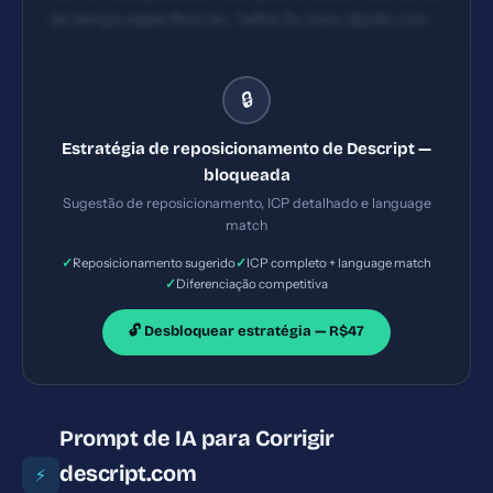
de tempo específica (ex.: 'edite 3x mais rápido com
transcrição automática'), destacar casos de uso por
persona (p. ex., podcasters, equipes de marketing) e
🔒
exibir logos/casos de clientes na dobra inicial.
Estratégia de reposicionamento de Descript —
bloqueada
Sugestão de reposicionamento, ICP detalhado e language
match
✓
✓
Reposicionamento sugerido
ICP completo + language match
✓
Diferenciação competitiva
🔓 Desbloquear estratégia — R$47
Prompt de IA para Corrigir
descript.com
⚡