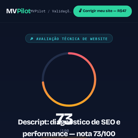
MV
Pilot
🔓 Corrigir meu site — R$47
MVPilot
/
Validações de MVP
/
Sites Next.js
/ Desc
🔎 AVALIAÇÃO TÉCNICA DE WEBSITE
73
Descript: diagnóstico de SEO e
/100
performance — nota 73/100