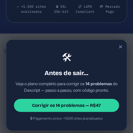
✓ +1.500 sites
🔒 SSL
📋 LGPD
💳 Mercado
analisados
256-bit
Compliant
Pago
×
Empresas e SaaS do mesmo Segmento
🛠
FullStory
Heap
72
72
fullstory.com
heap.io
Antes de sair…
SaaS B2B de analytics e
SaaS B2B de analytics e
experiência do usuário;
product intelligence, targeting
Veja o plano completo para corrigir os
14 problemas
do
segmento corporativo, salario
empresas que desejam
Descript — passo a passo, com código pronto.
recorrente (subscription),
entender a jornada do cliente
SaaS B2B
Score Bom
SaaS B2B
Score Bom
ciclo de venda longo; ticket
com dados completos, sem
Analytics, UX Research,
Analytics/Product
méd...
depen...
Corrigir os 14 problemas — R$47
Product Analytics
Intelligence/SaaS
🔒 Pagamento único · +1.500 sites já analisados
Wingify
Campaign Monitor
74
73
vwo.com
campaignmonitor.com