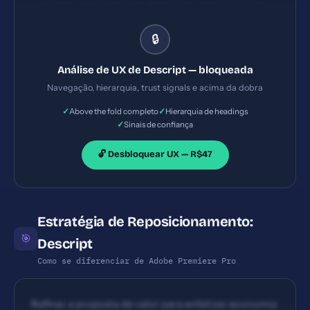
uma CTA principal mais destacada. Hierarquia de
headings presente, com seções bem definidas;
🔒
espaço e grid padrão, mas a página inicial tem carga
de informações que pode exigir rolagem adicional
Análise de UX de Descript — bloqueada
para entender o valor completo.
Navegação, hierarquia, trust signals e acima da dobra
✓
✓
Above the fold completo
Hierarquia de headings
✓
Sinais de confiança
🔓 Desbloquear UX — R$47
Estratégia de Reposicionamento:
🎯
Descript
Como se diferenciar de Adobe Premiere Pro
Refinar a proposta de valor para enfatizar economia