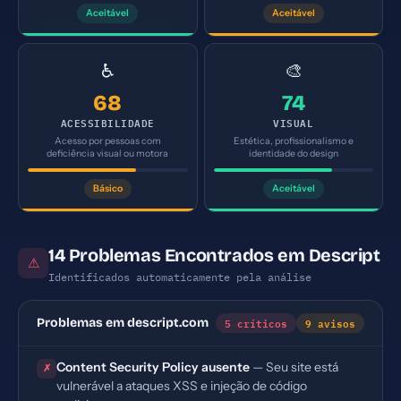
Aceitável
Aceitável
♿
🎨
68
74
ACESSIBILIDADE
VISUAL
Acesso por pessoas com
Estética, profissionalismo e
deficiência visual ou motora
identidade do design
Básico
Aceitável
14 Problemas Encontrados em Descript
⚠
Identificados automaticamente pela análise
5 críticos
9 avisos
Problemas em descript.com
Content Security Policy ausente
— Seu site está
✗
vulnerável a ataques XSS e injeção de código