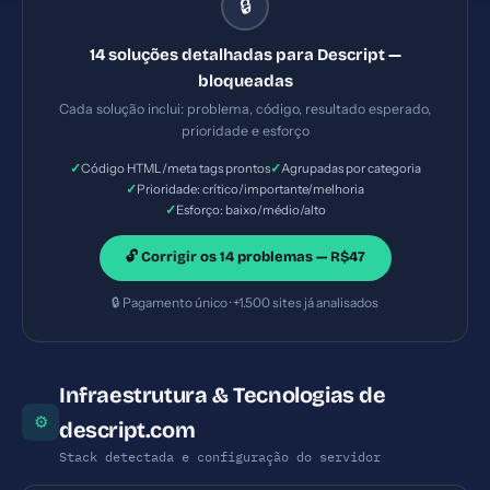
🔒
— Prioridade: Crítica — Esforço: Baixo — Seu site
pode ser embutido em iframes maliciosos
14 soluções detalhadas para Descript —
(clickjacking). — Solução #6: Meta description com
bloqueadas
177 caracteres (ideal: 120-160) — Prioridade:
Cada solução inclui: problema, código, resultado esperado,
Importante — Esforço: Baixo
prioridade e esforço
✓
✓
Código HTML/meta tags prontos
Agrupadas por categoria
✓
Prioridade: crítico/importante/melhoria
✓
Esforço: baixo/médio/alto
🔓 Corrigir os 14 problemas — R$47
🔒 Pagamento único · +1.500 sites já analisados
Infraestrutura & Tecnologias de
⚙
descript.com
Stack detectada e configuração do servidor