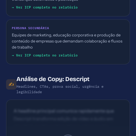
→ Ver ICP completo no relatório
PERSONA SECUNDÁRIA
Equipes de marketing, educação corporativa e produção de
conteúdo de empresas que demandam colaboração e fluxos
de trabalho
→ Ver ICP completo no relatório
Análise de Copy: Descript
✍️
Headlines, CTAs, prova social, urgência e
legibilidade
A headline principal comunica rapidamente que
Descript transforma edição de vídeo e áudio em
algo fácil, porém pode melhorar o foco na dor
específica (tempo de produção, edição acessível) e