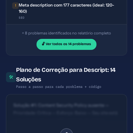
Meta description com 177 caracteres (ideal: 120-
!
160)
SEO
+ 8 problemas identificados no relatório completo
🔓 Ver todos os 14 problemas
Plano de Correção para Descript: 14
🛠
Soluções
Passo a passo para cada problema + código
Solução #1: Content Security Policy ausente —
Prioridade: Crítica — Esforço: Baixo — Seu site está
vulnerável a ataques XSS e injeção de código
malicioso. — Solução #2: X-Frame-Options ausente