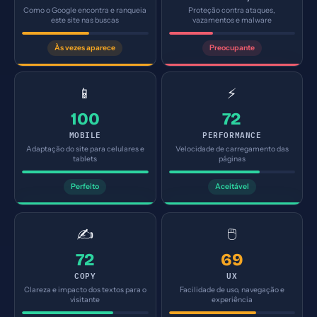
Como o Google encontra e ranqueia
Proteção contra ataques,
este site nas buscas
vazamentos e malware
Às vezes aparece
Preocupante
📱
⚡
100
72
MOBILE
PERFORMANCE
Adaptação do site para celulares e
Velocidade de carregamento das
tablets
páginas
Perfeito
Aceitável
✍️
🖱️
72
69
COPY
UX
Clareza e impacto dos textos para o
Facilidade de uso, navegação e
visitante
experiência