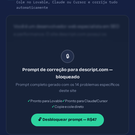
Cole no Lovable, Claude ou Cursor e corrija tudo
automaticamente
Você é um desenvolvedor web especialista em SEO
e performance. O site descript.com possui os
seguintes problemas: 1) Content Security Policy
ausente 2) X-Frame-Options ausente 3) X-
🔒
Content-Type-Options ausente 4) Referrer-Policy
ausente. Implemente TODAS as correções listadas,
Prompt de correção para descript.com —
gerando os arquivos necessários e configurações de
bloqueado
servidor. Priorize as correções críticas primeiro.
Prompt completo gerado com os 14 problemas específicos
deste site
✓
✓
Pronto para Lovable
Pronto para Claude/Cursor
✓
Copie e cole direto
🔓 Desbloquear prompt — R$47