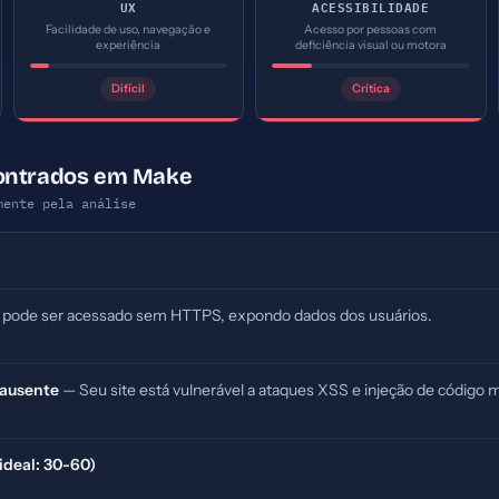
UX
ACESSIBILIDADE
Facilidade de uso, navegação e
Acesso por pessoas com
experiência
deficiência visual ou motora
Difícil
Crítica
contrados em Make
mente pela análise
 pode ser acessado sem HTTPS, expondo dados dos usuários.
 ausente
— Seu site está vulnerável a ataques XSS e injeção de código m
(ideal: 30-60)