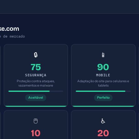
ke.com
e de mercado
🔒
📱
75
90
SEGURANÇA
MOBILE
Proteção contra ataques,
Adaptação do site para celulares e
vazamentos e malware
tablets
Aceitável
Perfeito
🖱️
♿
10
20