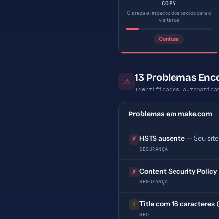
COPY
Clareza e impacto dos textos para o
visitante
Confusa
13 Problemas En
⚠
Identificados automatica
Problemas em make.com
HSTS ausente
— Seu site
✗
SEGURANÇA
Content Security Policy
✗
SEGURANÇA
Title com 16 caracteres 
!
SEO