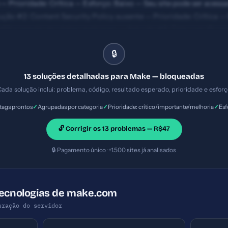
— Prioridade: Crítica — Esforço: Baixo — Seu site pode ser ace
ução #2: Content Security Policy ausente — Prioridade: Crítica — 
XSS e injeção de código malicioso. — Solução #3: Title com 16 car
Esforço: Baixo
🔒
13 soluções detalhadas para Make — bloqueadas
ada solução inclui: problema, código, resultado esperado, prioridade e esfor
✓
✓
✓
ags prontos
Agrupadas por categoria
Prioridade: crítico/importante/melhoria
Esf
🔓 Corrigir os 13 problemas — R$47
🔒 Pagamento único · +1.500 sites já analisados
Tecnologias de make.com
uração do servidor