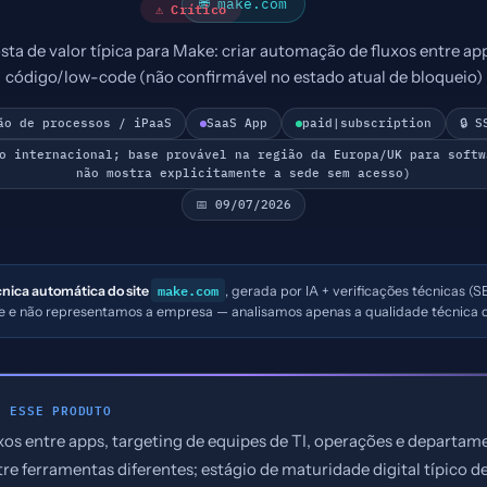
🌐 make.com
⚠ Crítico
ta de valor típica para Make: criar automação de fluxos entre a
código/low-code (não confirmável no estado atual de bloqueio)
ão de processos / iPaaS
SaaS App
paid|subscription
🔒 
co internacional; base provável na região da Europa/UK para softw
não mostra explicitamente a sede sem acesso)
📅 09/07/2026
make.com
cnica automática do site
, gerada por IA + verificações técnicas (S
ke e não representamos a empresa — analisamos apenas a qualidade técnica d
E ESSE PRODUTO
os entre apps, targeting de equipes de TI, operações e departa
re ferramentas diferentes; estágio de maturidade digital típico 