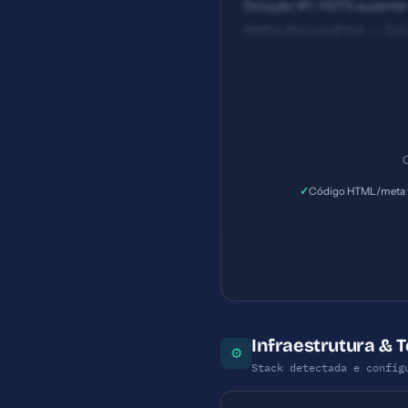
Solução #1: HSTS ausente 
dados dos usuários. — Sol
está vulnerável a ataques 
Prioridade: Importante — 
C
✓
Código HTML/meta t
Infraestrutura & 
⚙
Stack detectada e config