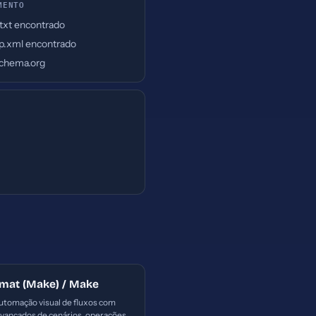
MENTO
.txt encontrado
p.xml encontrado
chema.org
omat (Make) / Make
utomação visual de fluxos com
avançados de cenários, operações