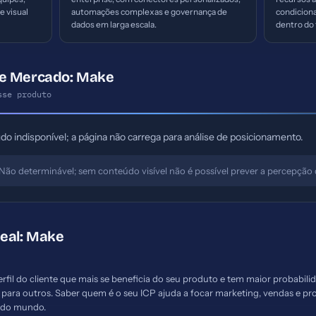
e visual
automações complexas e governança de
condicion
dados em larga escala.
dentro do 
de Mercado: Make
sse produto
o indisponível; a página não carrega para análise de posicionamento.
Não determinável; sem conteúdo visível não é possível prever a percepçã
deal: Make
erfil do cliente que mais se beneficia do seu produto e tem maior probabil
r para outros. Saber quem é o seu ICP ajuda a focar marketing, vendas e p
todo mundo.