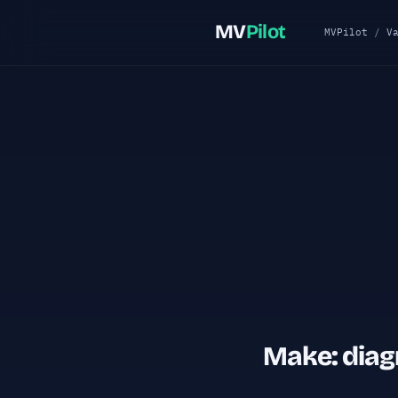
MV
Pilot
MVPilot
/
V
Make: diag