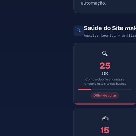
automação.
Saúde do Site ma
🔍
Análise técnica + anális
🔍
25
SEO
Como o Google encontra e
ranqueia este site nas buscas
Difícil de achar
✍️
15