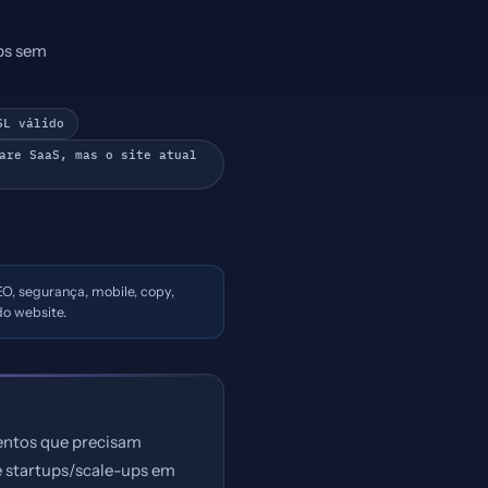
pps sem
SSL válido
are SaaS, mas o site atual
EO, segurança, mobile, copy,
o website.
mentos que precisam
de startups/scale-ups em