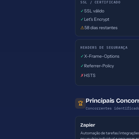
SSL / CERTIFICADO
✓
SSL válido
✓
Let's Encrypt
⚠
58 dias restantes
HEADERS DE SEGURANÇA
✓
X-Frame-Options
✓
Referrer-Policy
✗
HSTS
Principais Conco
🏆
Concorrentes identificad
Zapier
Automação de tarefas/integraçõe
no usuário individual e pequenas e