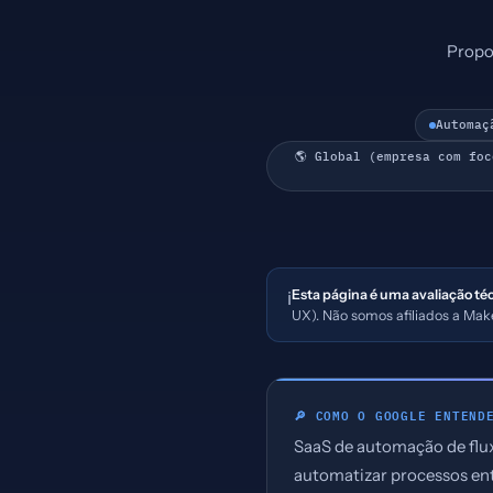
Propos
Automaç
🌎 Global (empresa com fo
Esta página é uma avaliação té
ℹ️
UX). Não somos afiliados a Ma
🔎 COMO O GOOGLE ENTEND
SaaS de automação de flux
automatizar processos ent