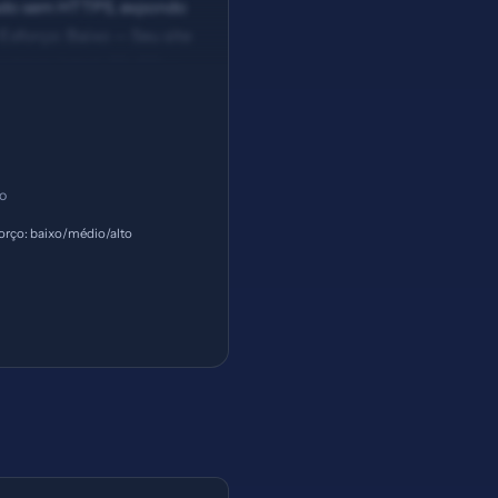
ssado sem HTTPS, expondo
Esforço: Baixo — Seu site
acteres (ideal: 30-60) —
ço
orço: baixo/médio/alto