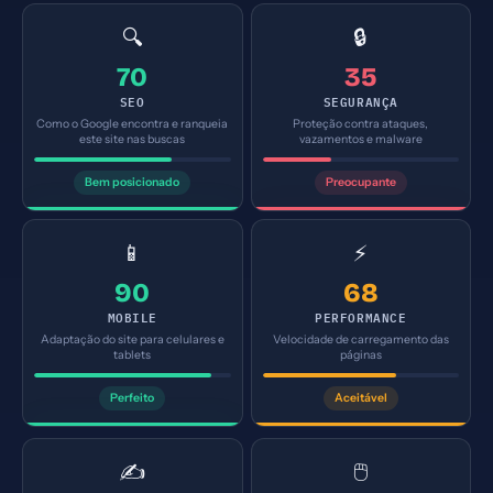
🔍
🔒
70
35
SEO
SEGURANÇA
Como o Google encontra e ranqueia
Proteção contra ataques,
este site nas buscas
vazamentos e malware
Bem posicionado
Preocupante
📱
⚡
90
68
MOBILE
PERFORMANCE
Adaptação do site para celulares e
Velocidade de carregamento das
tablets
páginas
Perfeito
Aceitável
✍️
🖱️