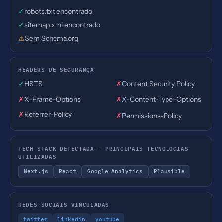
✓
robots.txt encontrado
✓
sitemap.xml encontrado
⚠
Sem Schema.org
HEADERS DE SEGURANÇA
✓
HSTS
✗
Content Security Policy
✗
X-Frame-Options
✗
X-Content-Type-Options
✗
Referrer-Policy
✗
Permissions-Policy
TECH STACK DETECTADA - PRINCIPAIS TECNOLOGIAS
UTILIZADAS
Next.js
React
Google Analytics
Plausible
REDES SOCIAIS VINCULADAS
twitter
linkedin
youtube