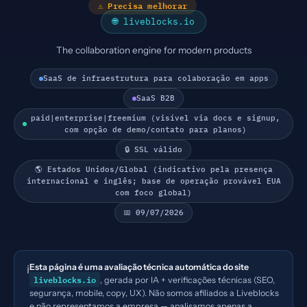
⚠ Precisa melhorar
🌐 liveblocks.io
The collaboration engine for modern products
SaaS de infraestrutura para colaboração em apps
SaaS B2B
paid|enterprise|freemium (visível via docs e signup,
com opção de demo/contato para planos)
🔒 SSL válido
🌎 Estados Unidos/Global (indicativo pela presença
internacional e inglês; base de operação provável EUA
com foco global)
📅 09/07/2026
Esta página é uma avaliação técnica automática do site
ℹ️
liveblocks.io
, gerada por IA + verificações técnicas (SEO,
segurança, mobile, copy, UX). Não somos afiliados a Liveblocks
e não representamos a empresa — analisamos apenas a