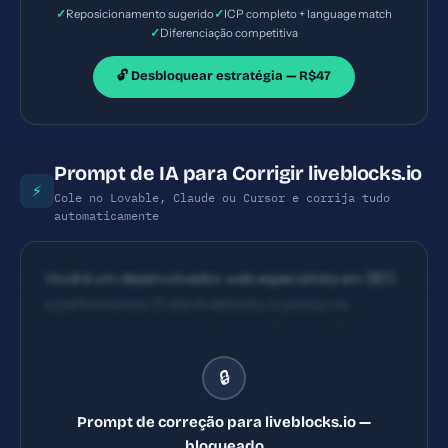
✓
✓
Reposicionamento sugerido
ICP completo + language match
✓
Diferenciação competitiva
🔓 Desbloquear estratégia — R$47
Prompt de IA para Corrigir liveblocks.io
⚡
Cole no Lovable, Claude ou Cursor e corrija tudo
automaticamente
Você é um desenvolvedor web especialista em SEO
e performance. O site liveblocks.io possui os
seguintes problemas: 1) Content Security Policy
ausente 2) X-Frame-Options ausente 3) X-
🔒
Content-Type-Options ausente 4) Referrer-Policy
ausente. Implemente TODAS as correções listadas,
Prompt de correção para liveblocks.io —
gerando os arquivos necessários e configurações de
bloqueado