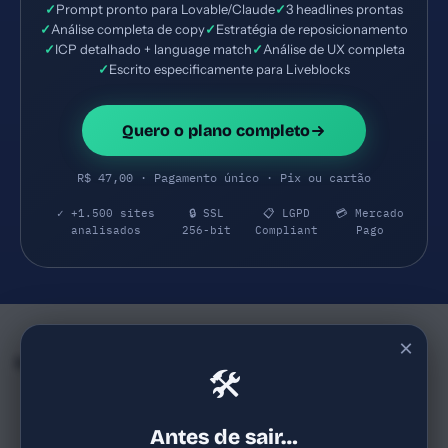
✓
Prompt pronto para Lovable/Claude
✓
3 headlines prontas
✓
Análise completa de copy
✓
Estratégia de reposicionamento
✓
ICP detalhado + language match
✓
Análise de UX completa
✓
Escrito especificamente para Liveblocks
Quero o plano completo
R$ 47,00 · Pagamento único · Pix ou cartão
✓ +1.500 sites
🔒 SSL
📋 LGPD
💳 Mercado
analisados
256-bit
Compliant
Pago
×
Empresas e SaaS do mesmo Segmento
🛠
Screenly
SavvyCal
72
78
screenly.io
savvycal.com
Antes de sair…
SaaS de sinalização digital com
SaaS B2B de scheduling com