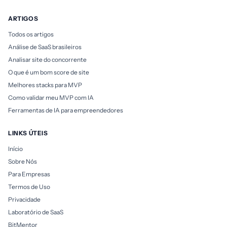
ARTIGOS
Todos os artigos
Análise de SaaS brasileiros
Analisar site do concorrente
O que é um bom score de site
Melhores stacks para MVP
Como validar meu MVP com IA
Ferramentas de IA para empreendedores
LINKS ÚTEIS
Início
Sobre Nós
Para Empresas
Termos de Uso
Privacidade
Laboratório de SaaS
BitMentor