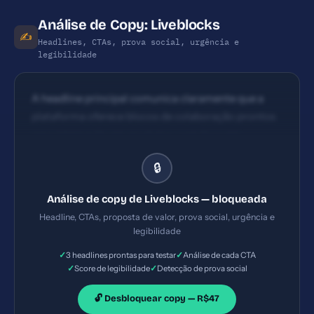
Análise de Copy: Liveblocks
✍️
Headlines, CTAs, prova social, urgência e
legibilidade
A headline principal comunica claramente que a
plataforma oferece blocos de colaboração prontos
para integração em produtos, com foco em
produtividade para equipes de engenharia, produto
🔒
e design. Impacto bom ao mencionar colaboração e
infraestrutura, mas há espaço para tornar o
Análise de copy de Liveblocks — bloqueada
benefício mais imediato (ex.: reduzir tempo de
Headline, CTAs, proposta de valor, prova social, urgência e
desenvolvimento em X). CTAs principais aparecem
legibilidade
em destaque com ‘Get started for free’ e ‘Book a
✓
✓
3 headlines prontas para testar
Análise de cada CTA
demo’, o que favorece experimentação e qualifier.
✓
✓
Score de legibilidade
Detecção de prova social
Visibilidade é boa, porém a variação entre CTAs
poderia ser mais explícita quanto ao benefício
🔓 Desbloquear copy — R$47