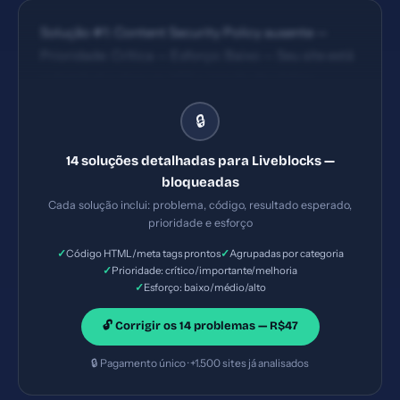
Solução #1: Content Security Policy ausente —
Prioridade: Crítica — Esforço: Baixo — Seu site está
vulnerável a ataques XSS e injeção de código
malicioso. — Solução #2: X-Frame-Options ausente
🔒
— Prioridade: Crítica — Esforço: Baixo — Seu site
pode ser embutido em iframes maliciosos
14 soluções detalhadas para Liveblocks —
(clickjacking). — Solução #6: Meta description com
bloqueadas
117 caracteres (ideal: 120-160) — Prioridade:
Cada solução inclui: problema, código, resultado esperado,
Importante — Esforço: Baixo
prioridade e esforço
✓
✓
Código HTML/meta tags prontos
Agrupadas por categoria
✓
Prioridade: crítico/importante/melhoria
✓
Esforço: baixo/médio/alto
🔓 Corrigir os 14 problemas — R$47
🔒 Pagamento único · +1.500 sites já analisados