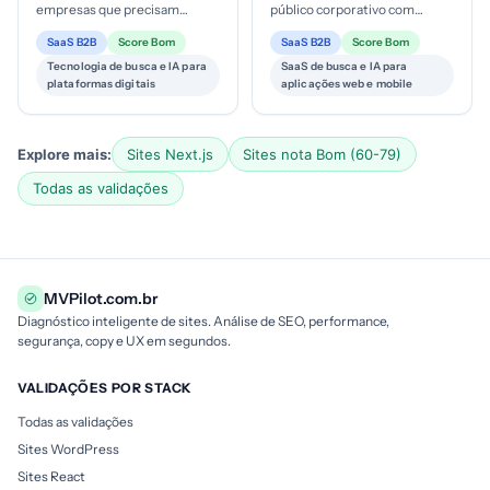
empresas que precisam
público corporativo com
melhorar descoberta,
necessidade de integração de
SaaS B2B
Score Bom
SaaS B2B
Score Bom
navegação e conversão em
busca em apps/sites; estágio
Tecnologia de busca e IA para
SaaS de busca e IA para
plataformas digitais. Mod...
de mat...
plataformas digitais
aplicações web e mobile
Explore mais:
Sites Next.js
Sites nota Bom (60-79)
Todas as validações
MVPilot.com.br
Diagnóstico inteligente de sites. Análise de SEO, performance,
segurança, copy e UX em segundos.
VALIDAÇÕES POR STACK
Todas as validações
Sites WordPress
Sites React