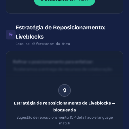
Estratégia de Reposicionamento:
🎯
Liveblocks
Como se diferenciar de Miro
Refinar o posicionamento para enfatizar:
‘Aceleramos a entrega de recursos de colaboração
dentro de seu produto, com integração 100% via
API/SDK, reduzindo tempo de go-to-market em X
🔒
meses e aumentando retenção de usuários’.
Estratégia de reposicionamento de Liveblocks —
bloqueada
Sugestão de reposicionamento, ICP detalhado e language
match