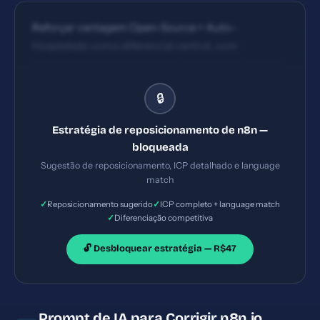
Reforçar vantagem Open-Source + Auto-
Hospedado como diferencial central, com
mensagem clara de economia de tempo e controle
de dados; simplificar a comunicação do benefício de
🔒
IA integrada em fluxos multi-etapa (ex.: 'Construa
IA agents que operam fluxos complexos em
Estratégia de reposicionamento de n8n —
minutos, com total controle de onde seus dados
bloqueada
residem').
Sugestão de reposicionamento, ICP detalhado e language
match
✓
✓
Reposicionamento sugerido
ICP completo + language match
✓
Diferenciação competitiva
🔓 Desbloquear estratégia — R$47
Prompt de IA para Corrigir n8n.io