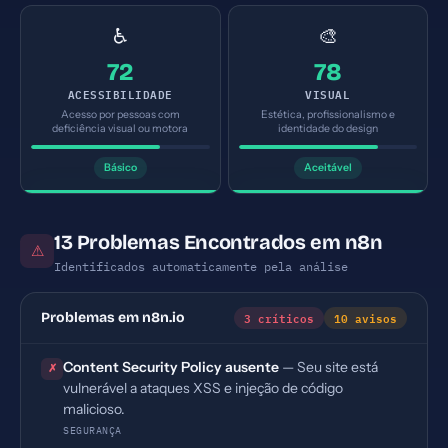
♿
🎨
72
78
ACESSIBILIDADE
VISUAL
Acesso por pessoas com
Estética, profissionalismo e
deficiência visual ou motora
identidade do design
Básico
Aceitável
13 Problemas Encontrados em n8n
⚠
Identificados automaticamente pela análise
3 críticos
10 avisos
Problemas em n8n.io
Content Security Policy ausente
— Seu site está
✗
vulnerável a ataques XSS e injeção de código
malicioso.
SEGURANÇA