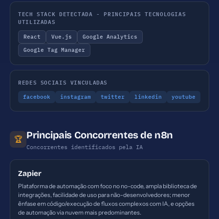
TECH STACK DETECTADA - PRINCIPAIS TECNOLOGIAS
UTILIZADAS
React
Vue.js
Google Analytics
Google Tag Manager
REDES SOCIAIS VINCULADAS
facebook
instagram
twitter
linkedin
youtube
Principais Concorrentes de n8n
🏆
Concorrentes identificados pela IA
Zapier
Plataforma de automação com foco no no-code, ampla biblioteca de
integrações, facilidade de uso para não-desenvolvedores; menor
ênfase em código/execução de fluxos complexos com IA, e opções
de automação via nuvem mais predominantes.