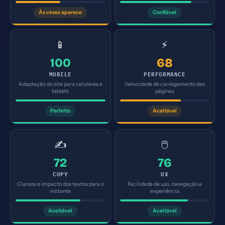
Às vezes aparece
Confiável
📱
⚡
100
68
MOBILE
PERFORMANCE
Adaptação do site para celulares e
Velocidade de carregamento das
tablets
páginas
Perfeito
Aceitável
✍️
🖱️
72
76
COPY
UX
Clareza e impacto dos textos para o
Facilidade de uso, navegação e
visitante
experiência
Aceitável
Aceitável