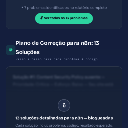
+ 7 problemas identificados no relatório completo
🔓 Ver todos os 13 problemas
Plano de Correção para n8n: 13
🛠
Soluções
Passo a passo para cada problema + código
Solução #1: Content Security Policy ausente —
Prioridade: Crítica — Esforço: Baixo — Seu site está
vulnerável a ataques XSS e injeção de código
malicioso. — Solução #2: Permissions-Policy
🔒
ausente — Prioridade: Crítica — Esforço: Baixo —
Permissões de câmera, microfone e outros recursos
13 soluções detalhadas para n8n — bloqueadas
não estão controladas. — Solução #3: Meta
Cada solução inclui: problema, código, resultado esperado,