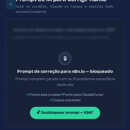
⚡
Cole no Lovable, Claude ou Cursor e corrija tudo
automaticamente
Você é um desenvolvedor web especialista em SEO
e performance. O site n8n.io possui os seguintes
problemas: 1) Content Security Policy ausente 2)
Permissions-Policy ausente 3) Meta description
🔒
com 184 caracteres (ideal: 120-160) 4) Tag H1
ausente. Implemente TODAS as correções listadas,
Prompt de correção para n8n.io — bloqueado
gerando os arquivos necessários e configurações de
Prompt completo gerado com os 13 problemas específicos
servidor. Priorize as correções críticas primeiro.
deste site
✓
✓
Pronto para Lovable
Pronto para Claude/Cursor
✓
Copie e cole direto
🔓 Desbloquear prompt — R$47