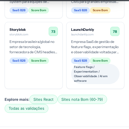
System para equipes de
CMS para grandes empresas
conteúdo em empresas
buscando escalabilidade na
SaaS B2B
Score Bom
SaaS B2B
Score Bom
médias a grandes, com foco
gestão de conteúdo,
em operaçõ...
personalização e...
Storyblok
LaunchDarkly
73
78
storyblok.com
launchdarkly.com
Empresa brasileira/global no
Empresa SaaS de gestão de
setor de tecnologia,
feature flags, experimentação
fornecedora de CMS headless
e observabilidade voltada para
com editor visual para equipes
equipes de
SaaS B2B
Score Bom
SaaS B2B
Score Bom
de marketing e
produto/engenharia. Ticket
Feature flags /
desenvolvimen...
médio prováv...
Experimentation /
Observabilidade / AI em
software
Explore mais:
Sites React
Sites nota Bom (60-79)
Todas as validações