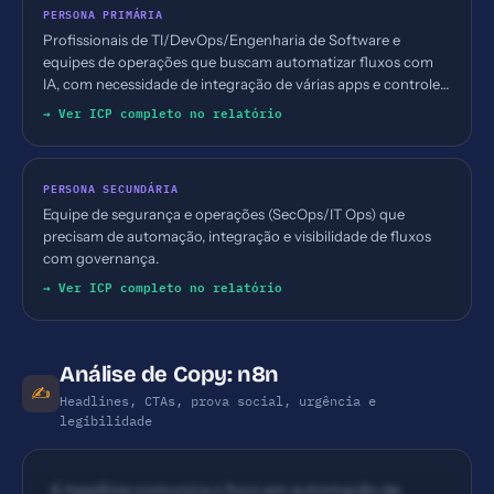
PERSONA PRIMÁRIA
Profissionais de TI/DevOps/Engenharia de Software e
equipes de operações que buscam automatizar fluxos com
IA, com necessidade de integração de várias apps e controle
de deployment (on-prem/cloud). Segmento B2B, empresas
→ Ver ICP completo no relatório
técnicas que valorizam automação e controle de dados.
PERSONA SECUNDÁRIA
Equipe de segurança e operações (SecOps/IT Ops) que
precisam de automação, integração e visibilidade de fluxos
com governança.
→ Ver ICP completo no relatório
Análise de Copy: n8n
✍️
Headlines, CTAs, prova social, urgência e
legibilidade
A headline comunica o foco em automação de