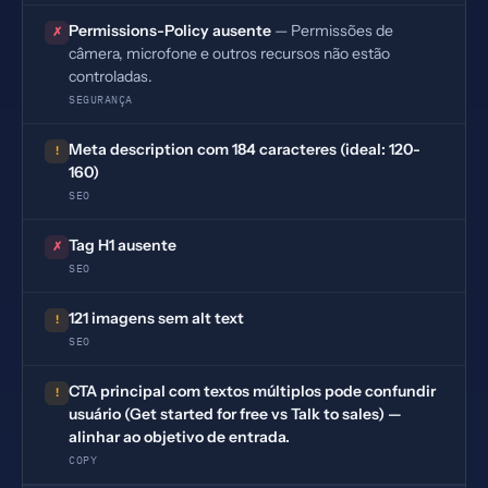
Permissions-Policy ausente
— Permissões de
✗
câmera, microfone e outros recursos não estão
controladas.
SEGURANÇA
Meta description com 184 caracteres (ideal: 120-
!
160)
SEO
Tag H1 ausente
✗
SEO
121 imagens sem alt text
!
SEO
CTA principal com textos múltiplos pode confundir
!
usuário (Get started for free vs Talk to sales) —
alinhar ao objetivo de entrada.
COPY