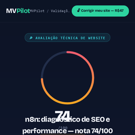
MV
Pilot
🔓 Corrigir meu site — R$47
MVPilot
/
Validações de MVP
/
Sites React
/ n8n - 
🔎 AVALIAÇÃO TÉCNICA DE WEBSITE
74
n8n: diagnóstico de SEO e
/100
performance — nota 74/100