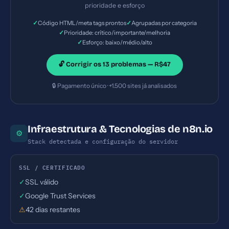
description com 184 caracteres (ideal: 120-160) —
prioridade e esforço
Prioridade: Importante — Esforço: Baixo
✓
✓
Código HTML/meta tags prontos
Agrupadas por categoria
✓
Prioridade: crítico/importante/melhoria
✓
Esforço: baixo/médio/alto
🔓 Corrigir os 13 problemas — R$47
🔒 Pagamento único · +1.500 sites já analisados
Infraestrutura & Tecnologias de n8n.io
⚙
Stack detectada e configuração do servidor
SSL / CERTIFICADO
✓
SSL válido
✓
Google Trust Services
⚠
42 dias restantes