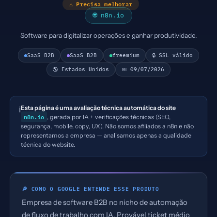
⚠ Precisa melhorar
🌐 n8n.io
Software para digitalizar operações e ganhar produtividade.
SaaS B2B
SaaS B2B
freemium
🔒 SSL válido
🌎 Estados Unidos
📅 09/07/2026
Esta página é uma avaliação técnica automática do site
ℹ️
n8n.io
, gerada por IA + verificações técnicas (SEO,
segurança, mobile, copy, UX). Não somos afiliados a n8n e não
representamos a empresa — analisamos apenas a qualidade
técnica do website.
🔎 COMO O GOOGLE ENTENDE ESSE PRODUTO
Empresa de software B2B no nicho de automação
de fluxo de trabalho com IA. Provável ticket médio