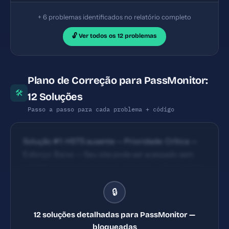
+ 6 problemas identificados no relatório completo
🔓 Ver todos os 12 problemas
Plano de Correção para PassMonitor:
🛠
12 Soluções
Passo a passo para cada problema + código
Solução #1: HSTS ausente — Prioridade: Crítica —
Esforço: Baixo — Seu site pode ser acessado sem
HTTPS, expondo dados dos usuários. — Solução #2:
Content Security Policy ausente — Prioridade:
🔒
Crítica — Esforço: Baixo — Seu site está vulnerável a
ataques XSS e injeção de código malicioso.
12 soluções detalhadas para PassMonitor —
bloqueadas