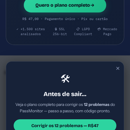
Quero o plano completo
R$ 47,00 · Pagamento único · Pix ou cartão
✓ +1.500 sites
🔒 SSL
📋 LGPD
💳 Mercado
analisados
256-bit
Compliant
Pago
×
Empresas e SaaS do mesmo Segmento
🛠
MVPilot
MonitorCNPJ
69
69
mvpilot.com.br
monitorcnpj.com.br
Antes de sair…
Mercado brasileiro de
Empresa brasileira de
marketing digital e auditoria
tecnologia de due diligence e
Veja o plano completo para corrigir os
12 problemas
do
de sites; público-alvo SMBs
monitoramento de CNPJs para
PassMonitor — passo a passo, com código pronto.
que desejam diagnóstico
risco de negócios, com foco
SaaS B2B
Score Bom
SaaS B2B
Score Bom
rápido sem custo inicial, com
em grandes empresas que
Segurança Digital
pos...
geren...
Corrigir os 12 problemas — R$47