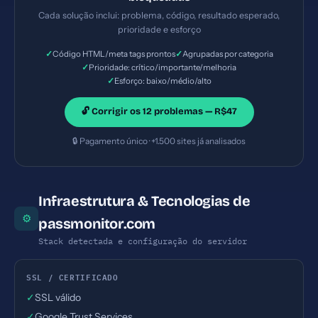
Cada solução inclui: problema, código, resultado esperado,
prioridade e esforço
✓
✓
Código HTML/meta tags prontos
Agrupadas por categoria
✓
Prioridade: crítico/importante/melhoria
✓
Esforço: baixo/médio/alto
🔓 Corrigir os 12 problemas — R$47
🔒 Pagamento único · +1.500 sites já analisados
Infraestrutura & Tecnologias de
⚙
passmonitor.com
Stack detectada e configuração do servidor
SSL / CERTIFICADO
✓
SSL válido
✓
Google Trust Services