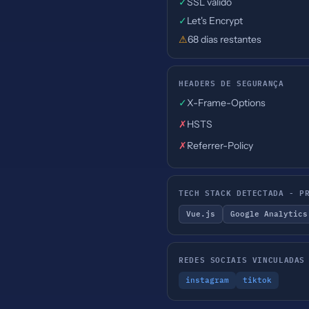
✓
SSL válido
✓
Let's Encrypt
⚠
68 dias restantes
HEADERS DE SEGURANÇA
✓
X-Frame-Options
✗
HSTS
✗
Referrer-Policy
TECH STACK DETECTADA - P
Vue.js
Google Analytics
REDES SOCIAIS VINCULADAS
instagram
tiktok