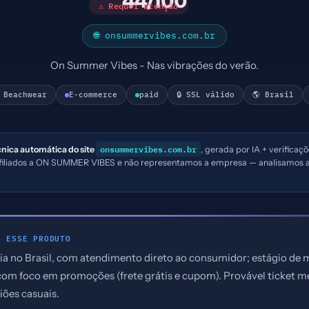
44/100
⚠ Requer atenção
🌐 onsummervibes.com.br
On Summer Vibes - Nas vibrações do verão.
 Beachwear
E-commerce
paid
🔒 SSL válido
🌎 Brasil
onsummervibes.com.br
cnica automática do site
, gerada por IA + verificaç
afiliados a ON SUMMER VIBES e não representamos a empresa — analisamos a
E ESSE PRODUTO
 no Brasil, com atendimento direto ao consumidor; estágio de m
, com foco em promoções (frete grátis e cupom). Provável ticket
iões casuais.