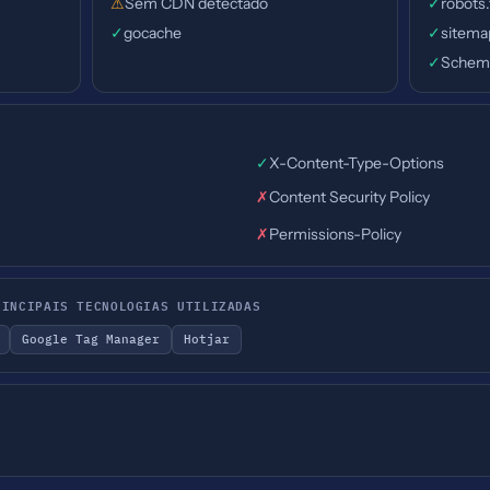
⚠
Sem CDN detectado
✓
robots
✓
gocache
✓
sitema
✓
Schema
✓
X-Content-Type-Options
✗
Content Security Policy
✗
Permissions-Policy
RINCIPAIS TECNOLOGIAS UTILIZADAS
Google Tag Manager
Hotjar