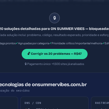
ução #2: Content Security Policy ausente — Prioridade: Crítica — 
XSS e injeção de código malicioso. — Solução #5: Title com 15 car
Esforço: Baixo
🔒
20 soluções detalhadas para ON SUMMER VIBES — bloqueada
ada solução inclui: problema, código, resultado esperado, prioridade e esfor
✓
✓
✓
ags prontos
Agrupadas por categoria
Prioridade: crítico/importante/melhoria
Esf
🔓 Corrigir os 20 problemas — R$47
🔒 Pagamento único · +1.500 sites já analisados
 Tecnologias de onsummervibes.com.br
uração do servidor
DNS / CDN
RASTREA