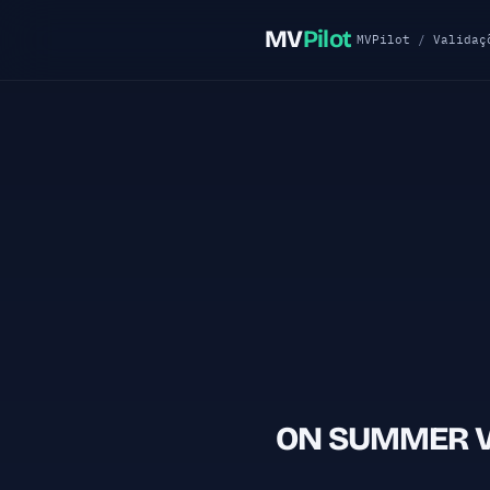
MV
Pilot
MVPilot
/
Validaç
ON SUMMER VIB