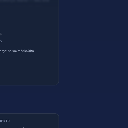
Esforço: Baixo — Seu site
acteres (ideal: 30-60) —
s
ço
orço: baixo/médio/alto
MENTO