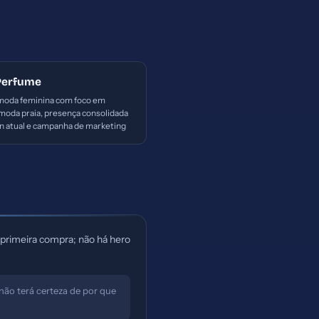
Perfume
moda feminina com foco em
 moda praia, presença consolidada
n atual e campanha de marketing
 primeira compra; não há hero
não terá certeza de por que