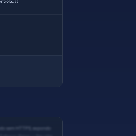
ntroladas.
ssado sem HTTPS, expondo