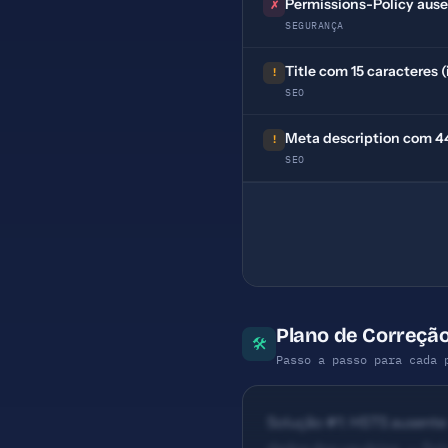
Permissions-Policy aus
✗
SEGURANÇA
Title com 15 caracteres 
!
SEO
Meta description com 44 
!
SEO
Plano de Correçã
🛠
Passo a passo para cada 
Solução #1: HSTS ausente 