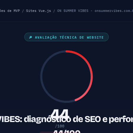
ões de MVP
/
Sites Vue.js
/ ON SUMMER VIBES - onsummervibes.com.
🔎 AVALIAÇÃO TÉCNICA DE WEBSITE
44
ES: diagnóstico de SEO e perf
/100