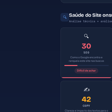
Saúde do Site on
🔍
Análise técnica + anális
🔍
30
SEO
Como o Google encontra e
ranqueia este site nas buscas
Difícil de achar
✍️
42
COPY
Clareza e impacto dos textos para o