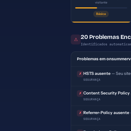
visitante
Básica
20 Problemas En
⚠
Identificados automatica
Problemas em onsummervi
HSTS ausente
— Seu site
✗
SEGURANÇA
Content Security Policy
✗
SEGURANÇA
Referrer-Policy ausente
✗
SEGURANÇA