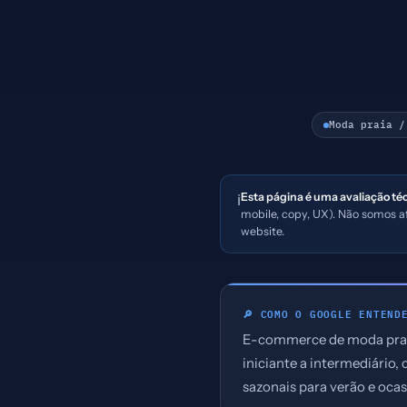
Moda praia /
Esta página é uma avaliação té
ℹ️
mobile, copy, UX). Não somos 
website.
🔎 COMO O GOOGLE ENTEND
E-commerce de moda praia
iniciante a intermediário
sazonais para verão e ocas