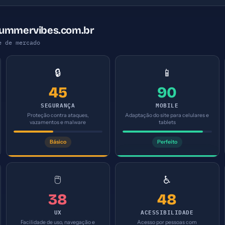
summervibes.com.br
e de mercado
🔒
📱
45
90
SEGURANÇA
MOBILE
Proteção contra ataques,
Adaptação do site para celulares e
vazamentos e malware
tablets
Básico
Perfeito
🖱️
♿
38
48
UX
ACESSIBILIDADE
Facilidade de uso, navegação e
Acesso por pessoas com