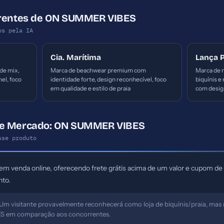
rrentes de ON SUMMER VIBES
os pela IA
Cia. Marítima
Lança 
de mix,
Marca de beachwear premium com
Marca de 
el, foco
identidade forte, design reconhecível, foco
biquínis e
em qualidade e estilo de praia
com desig
de Mercado: ON SUMMER VIBES
sse produto
em venda online, oferecendo frete grátis acima de um valor e cupom de
nto.
Um visitante provavelmente reconhecerá como loja de biquínis/praia, mas 
S em comparação aos concorrentes.