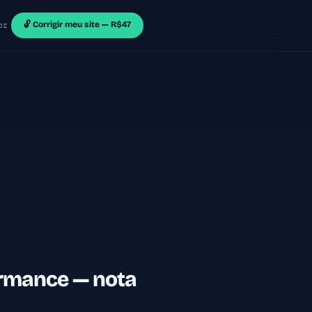
🔓 Corrigir meu site — R$47
br
ormance — nota