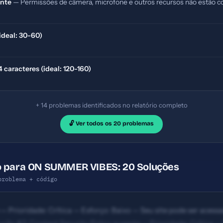
ente
— Permissões de câmera, microfone e outros recursos não estão co
(ideal: 30-60)
caracteres (ideal: 120-160)
+ 14 problemas identificados no relatório completo
🔓 Ver todos os 20 problemas
o para ON SUMMER VIBES: 20 Soluções
problema + código
— Prioridade: Crítica — Esforço: Baixo — Seu site pode ser ace