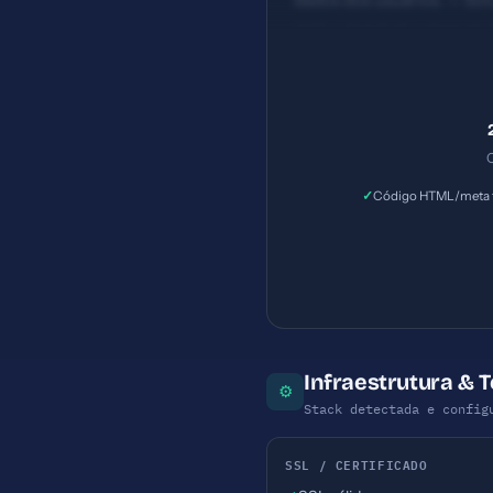
dados dos usuários. — Sol
está vulnerável a ataques 
Prioridade: Importante — 
C
✓
Código HTML/meta t
Infraestrutura &
⚙
Stack detectada e config
SSL / CERTIFICADO