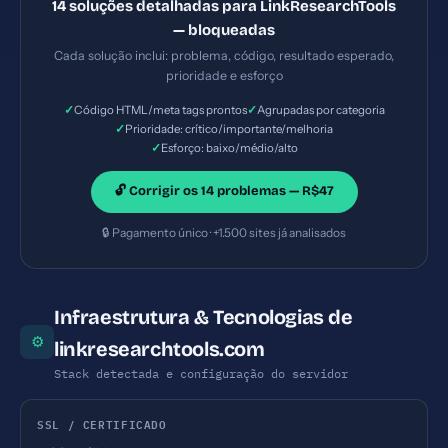
14 soluções detalhadas para LinkResearchTools
Solução #7: Title com 97 caracteres (ideal: 30-60)
— bloqueadas
— Prioridade: Importante — Esforço: Baixo
Cada solução inclui: problema, código, resultado esperado,
prioridade e esforço
✓
✓
Código HTML/meta tags prontos
Agrupadas por categoria
✓
Prioridade: crítico/importante/melhoria
✓
Esforço: baixo/médio/alto
🔓 Corrigir os 14 problemas — R$47
🔒 Pagamento único · +1.500 sites já analisados
Infraestrutura & Tecnologias de
⚙
linkresearchtools.com
Stack detectada e configuração do servidor
SSL / CERTIFICADO