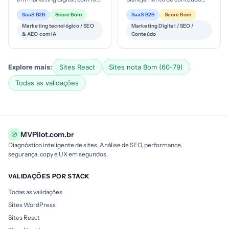
em AEO/SEO e IA. Likely ticket
com IA, público-alvo de
SaaS B2B
Score Bom
SaaS B2B
Score Bom
médio alto, mode...
equipes de marketing de
Marketing tecnológico / SEO
Marketing Digital / SEO /
conteúdo; estágio de ma...
& AEO com IA
Conteúdo
Explore mais:
Sites React
Sites nota Bom (60-79)
Todas as validações
MVPilot.com.br
Diagnóstico inteligente de sites. Análise de SEO, performance,
segurança, copy e UX em segundos.
VALIDAÇÕES POR STACK
Todas as validações
Sites WordPress
Sites React