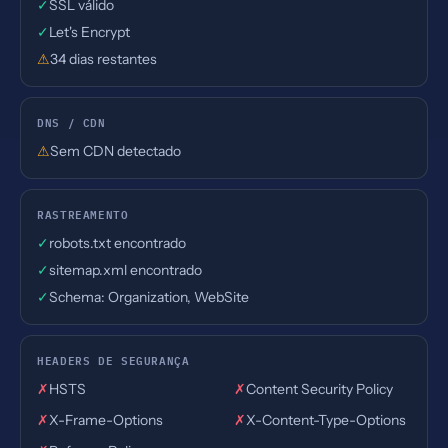
✓
SSL válido
✓
Let's Encrypt
⚠
34 dias restantes
DNS / CDN
⚠
Sem CDN detectado
RASTREAMENTO
✓
robots.txt encontrado
✓
sitemap.xml encontrado
✓
Schema: Organization, WebSite
HEADERS DE SEGURANÇA
✗
HSTS
✗
Content Security Policy
✗
X-Frame-Options
✗
X-Content-Type-Options