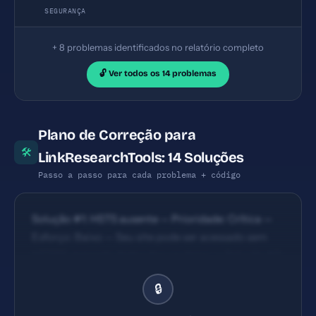
SEGURANÇA
+ 8 problemas identificados no relatório completo
🔓 Ver todos os 14 problemas
Plano de Correção para
🛠
LinkResearchTools: 14 Soluções
Passo a passo para cada problema + código
Solução #1: HSTS ausente — Prioridade: Crítica —
Esforço: Baixo — Seu site pode ser acessado sem
HTTPS, expondo dados dos usuários. — Solução #2:
Content Security Policy ausente — Prioridade:
🔒
Crítica — Esforço: Baixo — Seu site está vulnerável a
ataques XSS e injeção de código malicioso. —