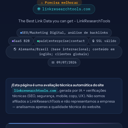
⚠ Precisa melhorar
🌐 linkresearchtools.com
The Best Link Data you can get - LinkResearchTools
SEO/Marketing Digital, análise de backlinks
SaaS B2B
paid|enterprise|contact
🔒 SSL válido
🌎 Alemanha/Brasil (base internacional; conteúdo em
inglês; clientes globais)
📅 09/07/2026
Esta página é uma avaliação técnica automática do site
ℹ️
linkresearchtools.com
, gerada por IA + verificações
técnicas (SEO, segurança, mobile, copy, UX). Não somos
afiliados a LinkResearchTools e não representamos a empresa
— analisamos apenas a qualidade técnica do website.