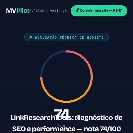
MV
Pilot
🔓 Corrigir meu site — R$47
MVPilot
/
Validações de MVP
/
Sites React
/ LinkRe
🔎 AVALIAÇÃO TÉCNICA DE WEBSITE
74
LinkResearchTools: diagnóstico de
/100
SEO e performance — nota 74/100