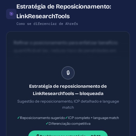
Estratégia de Reposicionamento:
🎯
LinkResearchTools
Como se diferenciar de Ahrefs
Refinar o posicionamento para enfatizar benefício
quantificável (ex.: reduza risco de penalidades em
X%, aumente tráfego orgânico em Y%) e apresentar
caso de uso mínimo viável já na hero section.
🔒
Estratégia de reposicionamento de
LinkResearchTools — bloqueada
Sugestão de reposicionamento, ICP detalhado e language
match
✓
✓
Reposicionamento sugerido
ICP completo + language match
✓
Diferenciação competitiva