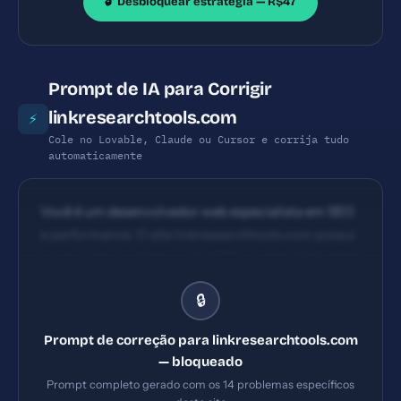
🔓 Desbloquear estratégia — R$47
Prompt de IA para Corrigir
linkresearchtools.com
⚡
Cole no Lovable, Claude ou Cursor e corrija tudo
automaticamente
Você é um desenvolvedor web especialista em SEO
e performance. O site linkresearchtools.com possui
os seguintes problemas: 1) HSTS ausente 2) Content
Security Policy ausente 3) X-Frame-Options
🔒
ausente 4) X-Content-Type-Options ausente.
Implemente TODAS as correções listadas, gerando
Prompt de correção para linkresearchtools.com
os arquivos necessários e configurações de servidor.
— bloqueado
Priorize as correções críticas primeiro.
Prompt completo gerado com os 14 problemas específicos