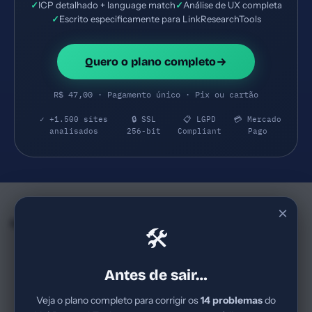
✓
ICP detalhado + language match
✓
Análise de UX completa
✓
Escrito especificamente para LinkResearchTools
Quero o plano completo
R$ 47,00 · Pagamento único · Pix ou cartão
✓ +1.500 sites
🔒 SSL
📋 LGPD
💳 Mercado
analisados
256-bit
Compliant
Pago
×
Empresas e SaaS do mesmo Segmento
🛠
Lumar
BrightEdge
72
73
lumar.io
brightedge.com
Antes de sair…
SaaS B2B de plataforma de
Empresa SaaS B2B de alto
otimização de websites para
valor, direcionada a grandes
Veja o plano completo para corrigir os
14 problemas
do
grandes empresas, com foco
marcas que necessitam de