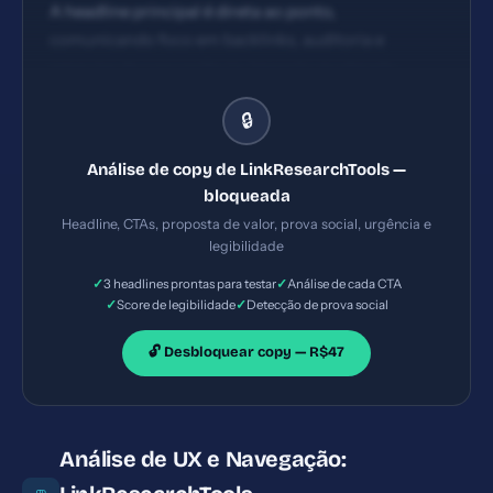
A headline principal é direta ao ponto,
comunicando foco em backlinks, auditoria e
pesquisa de concorrência. Impacto moderado,
porém poderia enfatizar benefício quantificável (ex.:
🔒
redução de risco, ganhos de SEO) para aumentar
urgência. CTAs visíveis na área de hero com
Análise de copy de LinkResearchTools —
chamadas de ação voltadas a 'Check your domain' e
bloqueada
navegação para seções de serviços. Textos são
Headline, CTAs, proposta de valor, prova social, urgência e
funcionais, porém poderiam usar verbos de ação
legibilidade
mais fortes e um único CTA principal com benefício
✓
✓
3 headlines prontas para testar
Análise de cada CTA
claro.
✓
✓
Score de legibilidade
Detecção de prova social
🔓 Desbloquear copy — R$47
Análise de UX e Navegação: