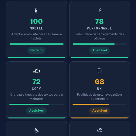
📱
⚡
100
78
MOBILE
PERFORMANCE
Adaptação do site para celulares e
Velocidade de carregamento das
tablets
páginas
Perfeito
Aceitável
✍️
🖱️
72
68
COPY
UX
Clareza e impacto dos textos para o
Facilidade de uso, navegação e
visitante
experiência
Aceitável
Aceitável
♿
🎨