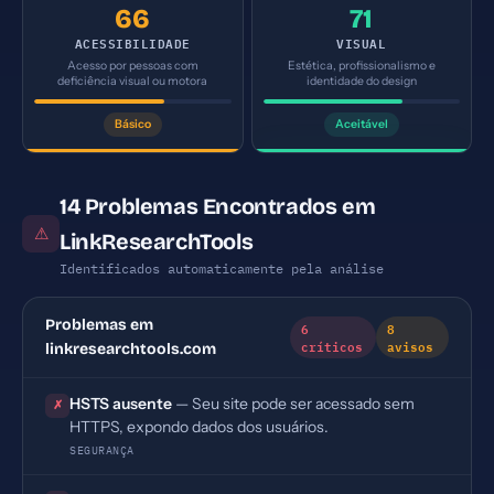
66
71
ACESSIBILIDADE
VISUAL
Acesso por pessoas com
Estética, profissionalismo e
deficiência visual ou motora
identidade do design
Básico
Aceitável
14 Problemas Encontrados em
⚠
LinkResearchTools
Identificados automaticamente pela análise
Problemas em
6
8
críticos
avisos
linkresearchtools.com
HSTS ausente
— Seu site pode ser acessado sem
✗
HTTPS, expondo dados dos usuários.
SEGURANÇA