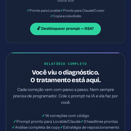
deste site
✓
✓
Pronto para Lovable
Pronto para Claude/Cursor
✓
Copie e cole direto
🔓 Desbloquear prompt — R$47
RELATÓRIO COMPLETO
Você viu o diagnóstico.
O tratamento está aqui.
Cada correção vem com passo a passo. Nem sempre
precisa de programador. Cole o prompt na IA e ela faz por
você.
✓
14 correções com código
✓
Prompt pronto para Lovable/Claude
✓
3 headlines prontas
✓
Análise completa de copy
✓
Estratégia de reposicionamento