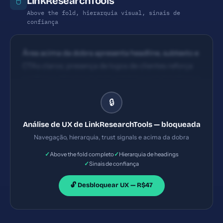
LinkResearchTools
🖱️
Above the fold, hierarquia visual, sinais de
confiança
Área acima da dobra apresenta headline, subtexto e
CTAs claros; presença de logos de clientes reforça
confiança. Hierarquia textual básica com headings e
bullets; fluxo de leitura segue a oferta de serviços,
🔒
porém a hierarquia poderia enfatizar benefício e ROI
logo no início.
Análise de UX de LinkResearchTools — bloqueada
Navegação, hierarquia, trust signals e acima da dobra
✓
✓
Above the fold completo
Hierarquia de headings
✓
Sinais de confiança
🔓 Desbloquear UX — R$47