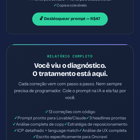
✓
Copie e cole direto
🔓 Desbloquear prompt — R$47
RELATÓRIO COMPLETO
Você viu o diagnóstico.
O tratamento está aqui.
Cada correção vem com passo a passo. Nem sempre
precisa de programador. Cole o prompt na IA e ela faz por
você.
✓
13 correções com código
✓
Prompt pronto para Lovable/Claude
✓
3 headlines prontas
✓
Análise completa de copy
✓
Estratégia de reposicionamento
✓
ICP detalhado + language match
✓
Análise de UX completa
✓
Escrito especificamente para Oncrawl