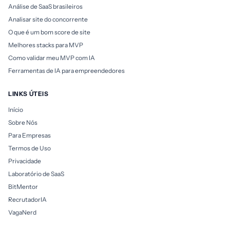
Análise de SaaS brasileiros
Analisar site do concorrente
O que é um bom score de site
Melhores stacks para MVP
Como validar meu MVP com IA
Ferramentas de IA para empreendedores
LINKS ÚTEIS
Início
Sobre Nós
Para Empresas
Termos de Uso
Privacidade
Laboratório de SaaS
BitMentor
RecrutadorIA
VagaNerd