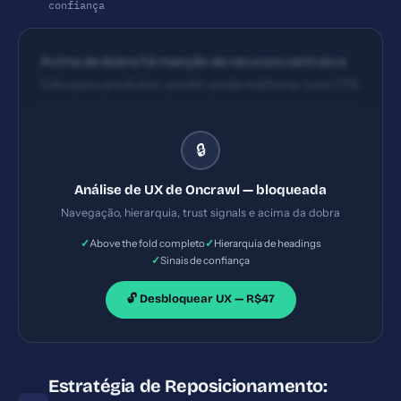
confiança
Acima da dobra há menção de recursos centrais e
links para produtos, porém pode melhorar com CTA
primário mais evidente e uma proposta de valor em
destaque Hierarquia visual funcional com headings
🔒
claros e seções distintas; fluxo de leitura segue
lógica de produto para enterprise SaaS
Análise de UX de Oncrawl — bloqueada
Navegação, hierarquia, trust signals e acima da dobra
✓
✓
Above the fold completo
Hierarquia de headings
✓
Sinais de confiança
🔓 Desbloquear UX — R$47
Estratégia de Reposicionamento: