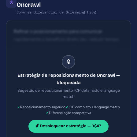
🎯
Oncrawl
Como se diferenciar de Screaming Frog
Refinar o posicionamento para comunicar
rapidamente o benefício direto (ex.: reduzir tempo
de diagnóstico técnico em X%, aumentar tráfego
orgânico em Y%) e destacar casos de sucesso com
🔒
métricas claras.
Estratégia de reposicionamento de Oncrawl —
bloqueada
Sugestão de reposicionamento, ICP detalhado e language
match
✓
✓
Reposicionamento sugerido
ICP completo + language match
✓
Diferenciação competitiva
🔓 Desbloquear estratégia — R$47