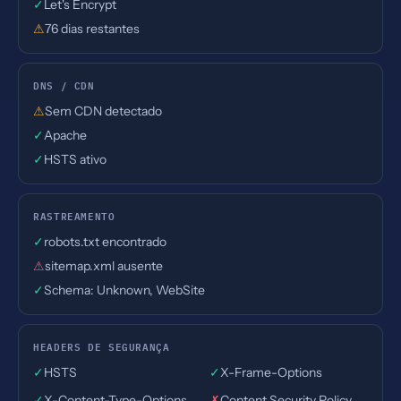
✓
Let's Encrypt
⚠
76 dias restantes
DNS / CDN
⚠
Sem CDN detectado
✓
Apache
✓
HSTS ativo
RASTREAMENTO
✓
robots.txt encontrado
⚠
sitemap.xml ausente
✓
Schema: Unknown, WebSite
HEADERS DE SEGURANÇA
✓
HSTS
✓
X-Frame-Options
✓
X-Content-Type-Options
✗
Content Security Policy