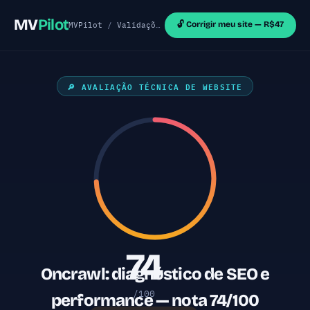
MV
Pilot
🔓 Corrigir meu site — R$47
MVPilot
/
Validações de MVP
/
Sites WordPress
/ On
🔎 AVALIAÇÃO TÉCNICA DE WEBSITE
74
Oncrawl: diagnóstico de SEO e
/100
performance — nota 74/100