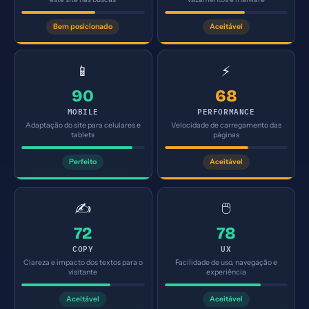
Bem posicionado
Aceitável
📱
⚡
90
68
MOBILE
PERFORMANCE
Adaptação do site para celulares e
Velocidade de carregamento das
tablets
páginas
Perfeito
Aceitável
✍️
🖱️
72
78
COPY
UX
Clareza e impacto dos textos para o
Facilidade de uso, navegação e
visitante
experiência
Aceitável
Aceitável