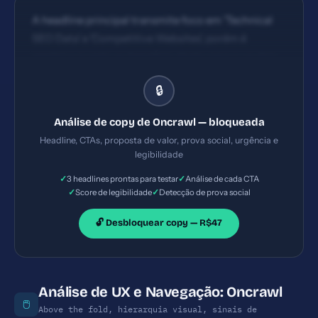
A headline principal transmite foco em 'Technical
SEO Data' e 'Competitive Websites', porém é
genérica quanto ao benefício direto para o usuário
(ex.: tempo, ROI) e pouco destaca uma promessa
🔒
concreta em 5 segundos. CTAs estão presentes,
com links para produtos, porém o padrão de ação
Análise de copy de Oncrawl — bloqueada
não é identificável como um CTA primário
Headline, CTAs, proposta de valor, prova social, urgência e
claramente dominante na hero. Textos de CTAs
legibilidade
variam entre 'AI bot monitoring' e 'Oncrawl Lenses',
✓
✓
3 headlines prontas para testar
Análise de cada CTA
o que pode confundir o usuário sobre qual ação
✓
✓
Score de legibilidade
Detecção de prova social
tomar primeiro.
🔓 Desbloquear copy — R$47
Análise de UX e Navegação: Oncrawl
🖱️
Above the fold, hierarquia visual, sinais de