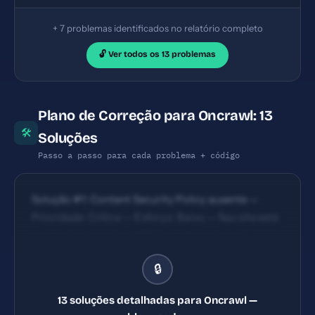
+ 7 problemas identificados no relatório completo
🔓 Ver todos os 13 problemas
Plano de Correção para Oncrawl: 13
🛠
Soluções
Passo a passo para cada problema + código
Solução #1: Content Security Policy ausente —
Prioridade: Crítica — Esforço: Baixo — Seu site está
vulnerável a ataques XSS e injeção de código
malicioso. — Solução #2: Referrer-Policy ausente —
🔒
Prioridade: Crítica — Esforço: Baixo — URLs
internas podem vazar para sites externos via
13 soluções detalhadas para Oncrawl —
cabeçalho Referrer. — Solução #4: Meta description