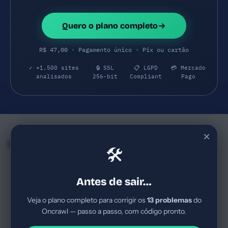
Quero o plano completo
R$ 47,00 · Pagamento único · Pix ou cartão
✓ +1.500 sites
🔒 SSL
📋 LGPD
💳 Mercado
analisados
256-bit
Compliant
Pago
×
Empresas e SaaS do mesmo Segmento
🛠
Semji
Conductor
74
74
semji.com
conductor.com
Antes de sair…
SaaS B2B de Marketing Tech
Empresa brasileira/global de
(AI para visibilidade, conteúdo
software SaaS para enterprise
Veja o plano completo para corrigir os
13 problemas
do
e equipes). Público-alvo
em marketing digital, com foco
Oncrawl — passo a passo, com código pronto.
corporativo com foco em ROI e
em AEO/SEO e IA. Likely ticket
SaaS B2B
Score Bom
SaaS B2B
Score Bom
escalabilidade de conte...
médio alto, mode...