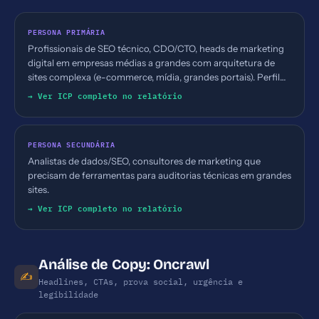
PERSONA PRIMÁRIA
Profissionais de SEO técnico, CDO/CTO, heads de marketing
digital em empresas médias a grandes com arquitetura de
sites complexa (e-commerce, mídia, grandes portais). Perfil
buscando dados confiáveis de SEO técnico para justificar
→ Ver ICP completo no relatório
investimentos em melhoria de indexação e performance.
PERSONA SECUNDÁRIA
Analistas de dados/SEO, consultores de marketing que
precisam de ferramentas para auditorias técnicas em grandes
sites.
→ Ver ICP completo no relatório
Análise de Copy: Oncrawl
✍️
Headlines, CTAs, prova social, urgência e
legibilidade