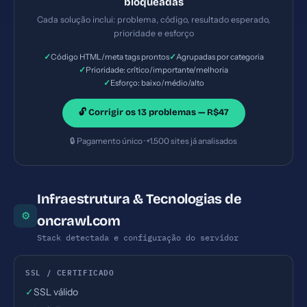
bloqueadas
com 252 caracteres (ideal: 120-160) — Prioridade:
Cada solução inclui: problema, código, resultado esperado,
Importante — Esforço: Baixo
prioridade e esforço
✓
✓
Código HTML/meta tags prontos
Agrupadas por categoria
✓
Prioridade: crítico/importante/melhoria
✓
Esforço: baixo/médio/alto
🔓 Corrigir os 13 problemas — R$47
🔒 Pagamento único · +1.500 sites já analisados
Infraestrutura & Tecnologias de
⚙
oncrawl.com
Stack detectada e configuração do servidor
SSL / CERTIFICADO
✓
SSL válido