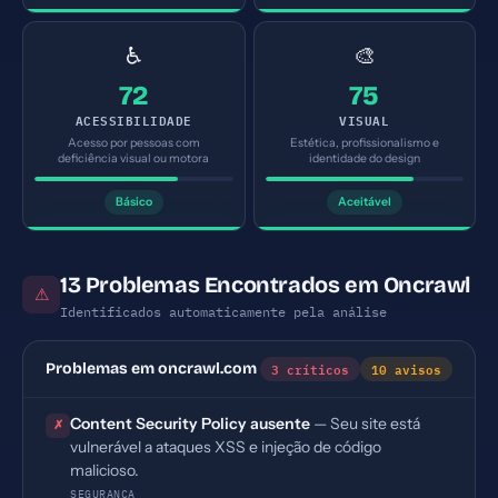
♿
🎨
72
75
ACESSIBILIDADE
VISUAL
Acesso por pessoas com
Estética, profissionalismo e
deficiência visual ou motora
identidade do design
Básico
Aceitável
13 Problemas Encontrados em Oncrawl
⚠
Identificados automaticamente pela análise
3 críticos
10 avisos
Problemas em oncrawl.com
Content Security Policy ausente
— Seu site está
✗
vulnerável a ataques XSS e injeção de código
malicioso.
SEGURANÇA