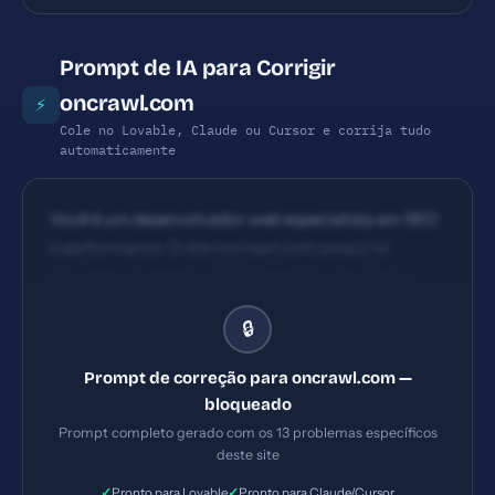
Prompt de IA para Corrigir
oncrawl.com
⚡
Cole no Lovable, Claude ou Cursor e corrija tudo
automaticamente
Você é um desenvolvedor web especialista em SEO
e performance. O site oncrawl.com possui os
seguintes problemas: 1) Content Security Policy
ausente 2) Referrer-Policy ausente 3) Permissions-
🔒
Policy ausente 4) Meta description com 252
caracteres (ideal: 120-160). Implemente TODAS as
Prompt de correção para oncrawl.com —
correções listadas, gerando os arquivos necessários
bloqueado
e configurações de servidor. Priorize as correções
Prompt completo gerado com os 13 problemas específicos
críticas primeiro.
deste site
✓
✓
Pronto para Lovable
Pronto para Claude/Cursor