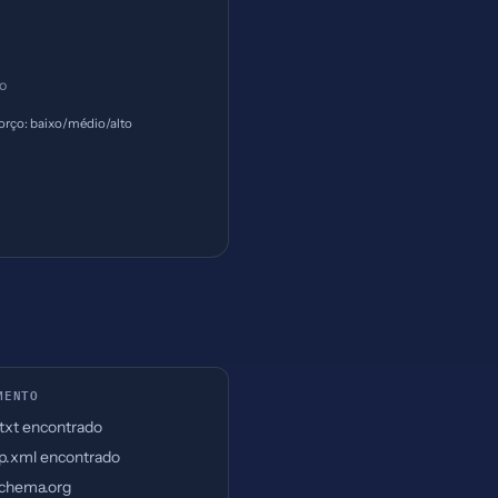
ço
orço: baixo/médio/alto
MENTO
.txt encontrado
p.xml encontrado
chema.org