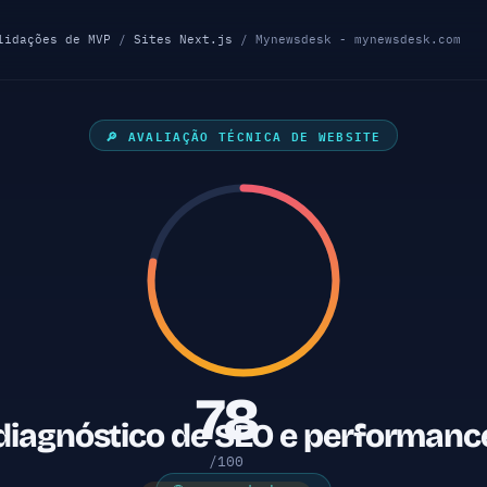
lidações de MVP
/
Sites Next.js
/ Mynewsdesk - mynewsdesk.com
🔎 AVALIAÇÃO TÉCNICA DE WEBSITE
78
iagnóstico de SEO e performance
/100