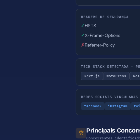
HEADERS DE SEGURANÇA
✓
HSTS
✓
X-Frame-Options
✗
Referrer-Policy
TECH STACK DETECTADA - P
Next.js
WordPress
Rea
REDES SOCIAIS VINCULADAS
facebook
instagram
tw
Principais Conco
🏆
Concorrentes identificad