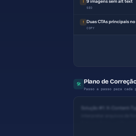
9 imagens sem alt text
!
SEO
Duas CTAs principais no 
!
COPY
Plano de Correçã
🛠
Passo a passo para cada 
Solução #1: X-Content-Ty
interpretar arquivos de fo
Esforço: Baixo — URLs int
Graph incompletas — Prio