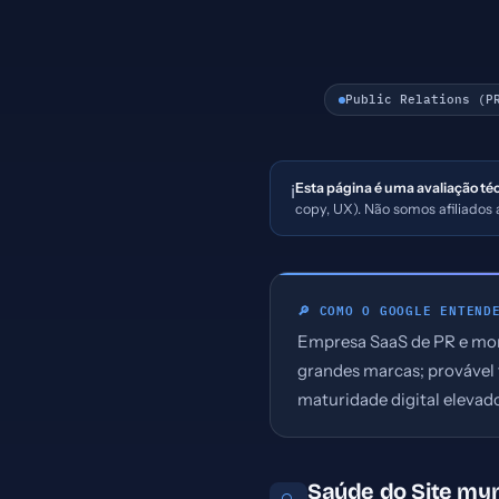
Public Relations (P
Esta página é uma avaliação té
ℹ️
copy, UX). Não somos afiliado
🔎 COMO O GOOGLE ENTEND
Empresa SaaS de PR e mon
grandes marcas; provável 
maturidade digital elevad
Saúde do Site m