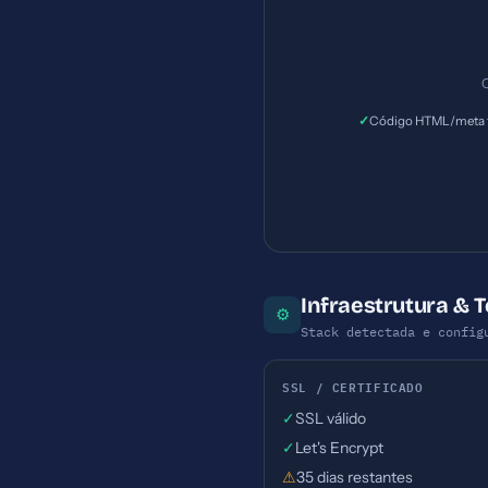
C
✓
Código HTML/meta t
Infraestrutura &
⚙
Stack detectada e config
SSL / CERTIFICADO
✓
SSL válido
✓
Let's Encrypt
⚠
35 dias restantes