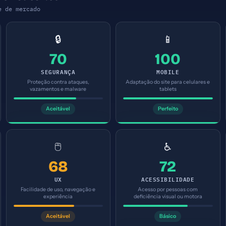
e de mercado
🔒
📱
70
100
SEGURANÇA
MOBILE
Proteção contra ataques,
Adaptação do site para celulares e
vazamentos e malware
tablets
Aceitável
Perfeito
🖱️
♿
68
72
UX
ACESSIBILIDADE
Facilidade de uso, navegação e
Acesso por pessoas com
experiência
deficiência visual ou motora
Aceitável
Básico