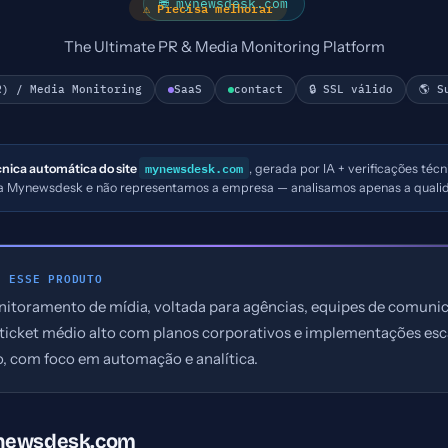
🌐 mynewsdesk.com
⚠ Precisa melhorar
The Ultimate PR & Media Monitoring Platform
R) / Media Monitoring
SaaS
contact
🔒 SSL válido
🌎 S
mynewsdesk.com
cnica automática do site
, gerada por IA + verificações téc
s a Mynewsdesk e não representamos a empresa — analisamos apenas a qualid
E ESSE PRODUTO
itoramento de mídia, voltada para agências, equipes de comunic
ticket médio alto com planos corporativos e implementações esca
o, com foco em automação e analítica.
ynewsdesk.com