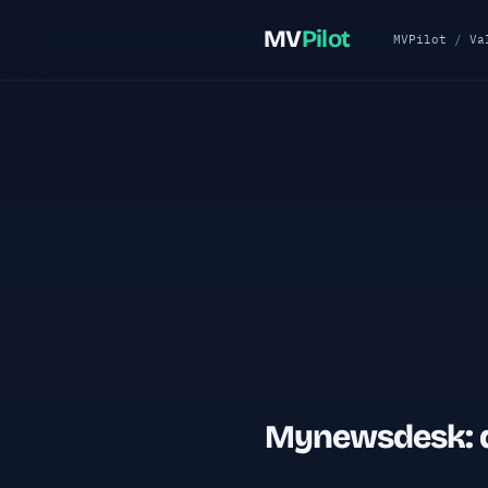
MV
Pilot
MVPilot
/
Va
Mynewsdesk: d