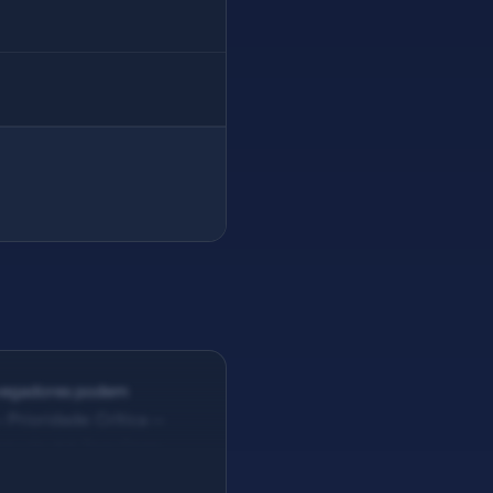
avegadores podem
 Prioridade: Crítica —
Solução #4: Tags Open