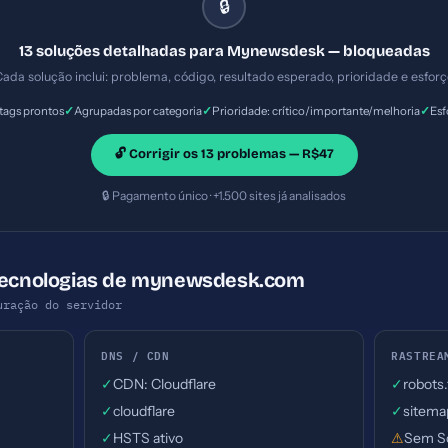
🔒
13 soluções detalhadas para Mynewsdesk — bloqueadas
ada solução inclui: problema, código, resultado esperado, prioridade e esfor
✓
✓
✓
ags prontos
Agrupadas por categoria
Prioridade: crítico/importante/melhoria
Esf
🔓 Corrigir os 13 problemas — R$47
🔒 Pagamento único · +1.500 sites já analisados
 Tecnologias de mynewsdesk.com
uração do servidor
DNS / CDN
RASTREA
✓
CDN: Cloudflare
✓
robots
✓
cloudflare
✓
sitema
✓
HSTS ativo
⚠
Sem S