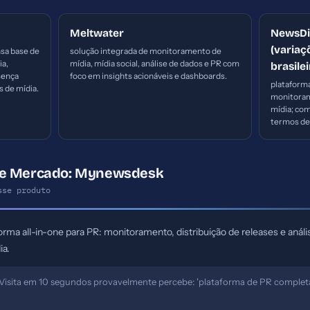
Meltwater
NewsDir
(varia
sa base de
solução integrada de monitoramento de
ia,
mídia, mídia social, análise de dados e PR com
brasilei
sença
foco em insights acionáveis e dashboards.
plataforma
s de mídia.
monitoram
mídia; c
termos de 
de Mercado: Mynewsdesk
sse produto
ma all-in-one para PR: monitoramento, distribuição de releases e análi
ia.
Visita em 10 segundos provavelmente percebe: 'plataforma de PR complet