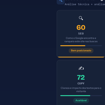
🔍
Análise técnica + anális
🔍
60
SEO
Como o Google encontra e
ranqueia este site nas buscas
Bem posicionado
✍️
72
COPY
Clareza e impacto dos textos para o
visitante
Aceitável