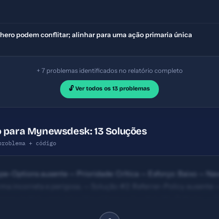
hero podem conflitar; alinhar para uma ação primaria única
+ 7 problemas identificados no relatório completo
🔓 Ver todos os 13 problemas
o para Mynewsdesk: 13 Soluções
problema + código
pe-Options ausente — Prioridade: Crítica — Esforço: Baixo — N
rma incorreta e perigosa. — Solução #2: Referrer-Policy ausente —
ernas podem vazar para sites externos via cabeçalho Referrer. — 
ridade: Importante — Esforço: Baixo