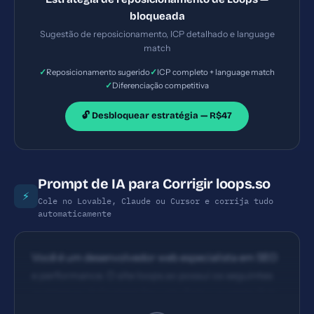
bloqueada
Sugestão de reposicionamento, ICP detalhado e language
match
✓
✓
Reposicionamento sugerido
ICP completo + language match
✓
Diferenciação competitiva
🔓 Desbloquear estratégia — R$47
Prompt de IA para Corrigir loops.so
⚡
Cole no Lovable, Claude ou Cursor e corrija tudo
automaticamente
Você é um desenvolvedor web especialista em SEO
e performance. O site loops.so possui os seguintes
problemas: 1) Content Security Policy ausente 2) X-
Frame-Options ausente 3) Referrer-Policy ausente