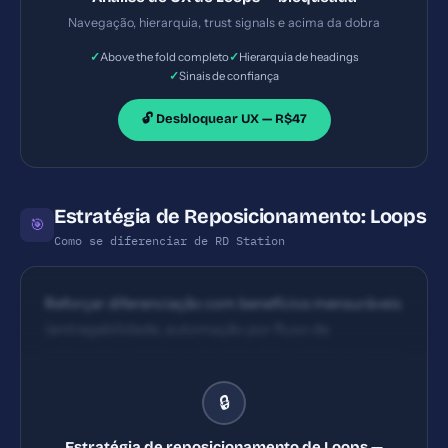
de mais espaçamento e checagem de cores para
Navegação, hierarquia, trust signals e acima da dobra
contraste.
✓
✓
Above the fold completo
Hierarquia de headings
✓
Sinais de confiança
🔓 Desbloquear UX — R$47
Estratégia de Reposicionamento: Loops
🎯
Como se diferenciar de RD Station
Reforçar diferenciação com benefícios mensuráveis
(entregabilidade, automação por fluxo de
onboarding, métricas de retenção) e destacar casos
de uso para SaaS em evidência na hero section.
🔒
Estratégia de reposicionamento de Loops —