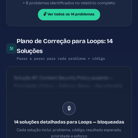
+ 8 problemas identificados no relatório completo
🔓 Ver todos os 14 problemas
Plano de Correção para Loops: 14
🛠
Soluções
Passo a passo para cada problema + código
Solução #1: Content Security Policy ausente —
Prioridade: Crítica — Esforço: Baixo — Seu site está
vulnerável a ataques XSS e injeção de código
malicioso. — Solução #2: X-Frame-Options ausente
🔒
— Prioridade: Crítica — Esforço: Baixo — Seu site
pode ser embutido em iframes maliciosos
14 soluções detalhadas para Loops — bloqueadas
(clickjacking). — Solução #5: Meta description com
Cada solução inclui: problema, código, resultado esperado,
62 caracteres (ideal: 120-160) — Prioridade:
prioridade e esforço