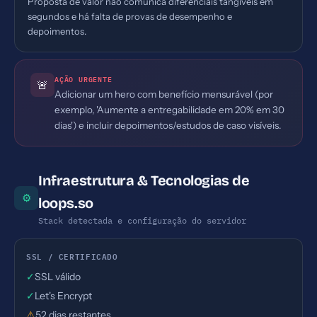
Proposta de valor não comunica diferenciais tangíveis em
segundos e há falta de provas de desempenho e
depoimentos.
AÇÃO URGENTE
🚨
Adicionar um hero com benefício mensurável (por
exemplo, 'Aumente a entregabilidade em 20% em 30
dias') e incluir depoimentos/estudos de caso visíveis.
Infraestrutura & Tecnologias de
⚙
loops.so
Stack detectada e configuração do servidor
SSL / CERTIFICADO
✓
SSL válido
✓
Let's Encrypt
⚠
52 dias restantes