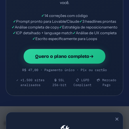
você.
✓
14 correções com código
✓
Prompt pronto para Lovable/Claude
✓
3 headlines prontas
✓
Análise completa de copy
✓
Estratégia de reposicionamento
✓
ICP detalhado + language match
✓
Análise de UX completa
✓
Escrito especificamente para Loops
Quero o plano completo
R$ 47,00 · Pagamento único · Pix ou cartão
✓ +1.500 sites
🔒 SSL
📋 LGPD
💳 Mercado
analisados
256-bit
Compliant
Pago
×
Empresas e SaaS do mesmo Segmento