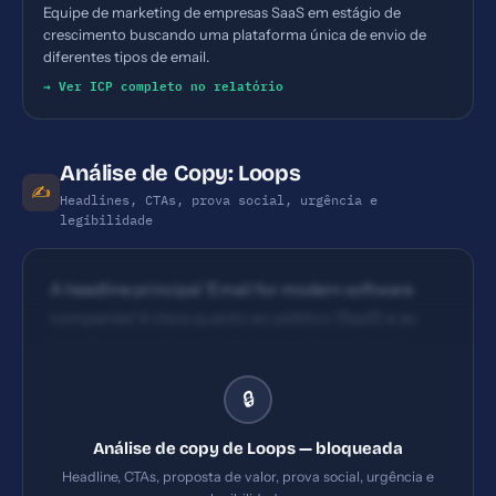
Equipe de marketing de empresas SaaS em estágio de
crescimento buscando uma plataforma única de envio de
diferentes tipos de email.
→ Ver ICP completo no relatório
Análise de Copy: Loops
✍️
Headlines, CTAs, prova social, urgência e
legibilidade
A headline principal 'Email for modern software
companies' é clara quanto ao público (SaaS) e ao
benefício (email para software moderno), mas
carece de indicação de benefício específico
🔒
(economia de tempo, melhoria de entrega,
automação). A variação 'Loops makes email
Análise de copy de Loops — bloqueada
marketing for modern SaaS companies easy'
Headline, CTAs, proposta de valor, prova social, urgência e
reforça facilidade, porém mistura inglês com título