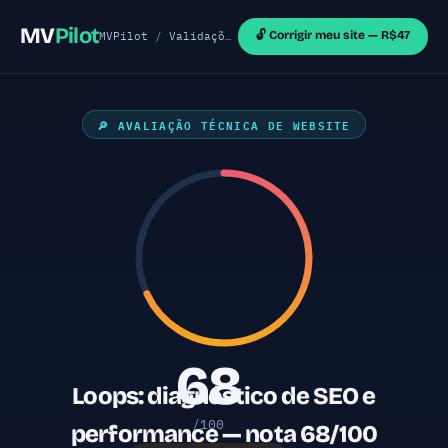
MV
Pilot
🔓 Corrigir meu site — R$47
MVPilot
/
Validações de MVP
/
Sites Outras Tecnol
🔎 AVALIAÇÃO TÉCNICA DE WEBSITE
68
Loops: diagnóstico de SEO e
/100
performance — nota 68/100