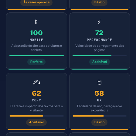
Às vezes aparece
Básico
📱
⚡
100
72
MOBILE
PERFORMANCE
Adaptação do site para celulares e
Velocidade de carregamento das
tablets
páginas
Perfeito
Aceitável
✍️
🖱️
62
58
COPY
UX
Clareza e impacto dos textos para o
Facilidade de uso, navegação e
visitante
experiência
Aceitável
Básico