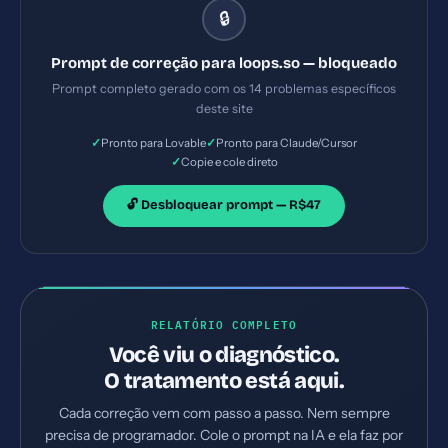
🔒
4) Permissions-Policy ausente. Implemente TODAS
as correções listadas, gerando os arquivos
Prompt de correção para loops.so — bloqueado
necessários e configurações de servidor. Priorize as
Prompt completo gerado com os 14 problemas específicos
correções críticas primeiro.
deste site
✓
✓
Pronto para Lovable
Pronto para Claude/Cursor
✓
Copie e cole direto
🔓 Desbloquear prompt — R$47
RELATÓRIO COMPLETO
Você viu o diagnóstico.
O tratamento está aqui.
Cada correção vem com passo a passo. Nem sempre
precisa de programador. Cole o prompt na IA e ela faz por