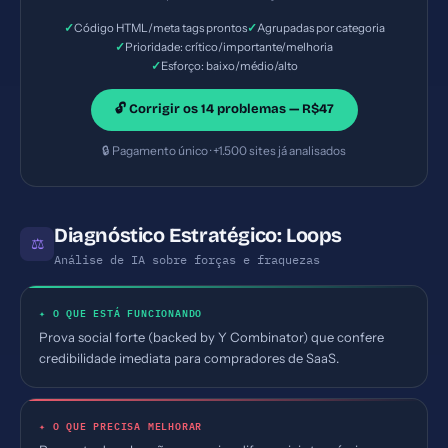
Importante — Esforço: Baixo
✓
✓
Código HTML/meta tags prontos
Agrupadas por categoria
✓
Prioridade: crítico/importante/melhoria
✓
Esforço: baixo/médio/alto
🔓 Corrigir os 14 problemas — R$47
🔒 Pagamento único · +1.500 sites já analisados
Diagnóstico Estratégico: Loops
⚖
Análise de IA sobre forças e fraquezas
✦ O QUE ESTÁ FUNCIONANDO
Prova social forte (backed by Y Combinator) que confere
credibilidade imediata para compradores de SaaS.
✦ O QUE PRECISA MELHORAR