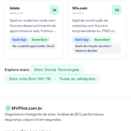
Adalo
Wix.com
74
70
adalo.com
wix.com
SaaS no-code/low-code com
SaaS de construção de
foco em desenvolvimento de
websites com foco em
apps móveis e web. Público-
empreendedores, PMEs e
alvo são empreendedores,
freelancers; modelo freemium
SaaS App
Score Bom
SaaS App
Score Bom
equipes de
com upsell para planos pagos e
No-code/AI app builder, SaaS
SaaS de criação de sites /
produto/marketing, st...
serviços ad...
Website Builder
Explore mais:
Sites Outras Tecnologias
Sites nota Bom (60-79)
Todas as validações
MVPilot.com.br
Diagnóstico inteligente de sites. Análise de SEO, performance,
segurança, copy e UX em segundos.