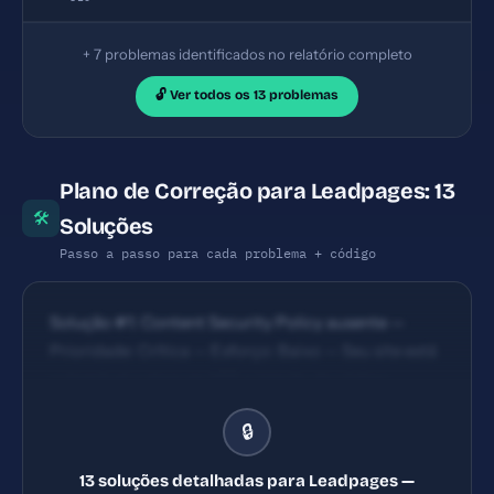
+ 7 problemas identificados no relatório completo
🔓 Ver todos os 13 problemas
Plano de Correção para Leadpages: 13
🛠
Soluções
Passo a passo para cada problema + código
Solução #1: Content Security Policy ausente —
Prioridade: Crítica — Esforço: Baixo — Seu site está
vulnerável a ataques XSS e injeção de código
malicioso. — Solução #2: X-Frame-Options ausente
🔒
— Prioridade: Crítica — Esforço: Baixo — Seu site
pode ser embutido em iframes maliciosos
13 soluções detalhadas para Leadpages —