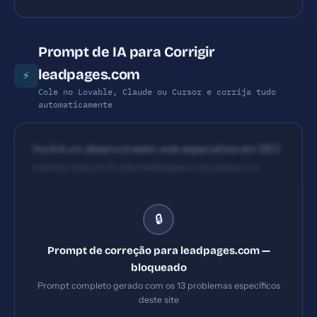
Prompt de IA para Corrigir
leadpages.com
⚡
Cole no Lovable, Claude ou Cursor e corrija tudo
automaticamente
Você é um desenvolvedor web especialista em SEO
e performance. O site leadpages.com possui os
seguintes problemas: 1) Content Security Policy
ausente 2) X-Frame-Options ausente 3) X-
🔒
Content-Type-Options ausente 4) Referrer-Policy
ausente. Implemente TODAS as correções listadas,
Prompt de correção para leadpages.com —
gerando os arquivos necessários e configurações de
bloqueado
servidor. Priorize as correções críticas primeiro.
Prompt completo gerado com os 13 problemas específicos
deste site