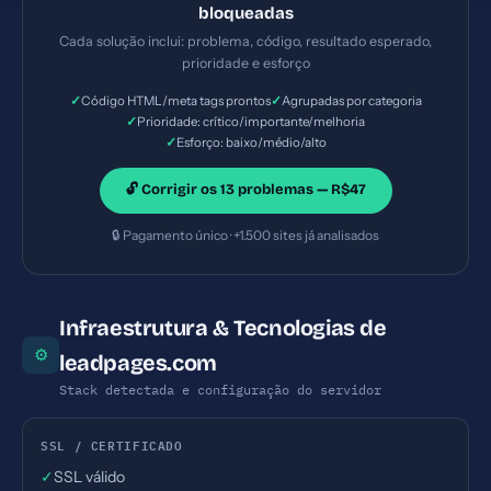
(clickjacking). — Solução #6: 1 imagens sem alt text
bloqueadas
— Prioridade: Importante — Esforço: Baixo
Cada solução inclui: problema, código, resultado esperado,
prioridade e esforço
✓
✓
Código HTML/meta tags prontos
Agrupadas por categoria
✓
Prioridade: crítico/importante/melhoria
✓
Esforço: baixo/médio/alto
🔓 Corrigir os 13 problemas — R$47
🔒 Pagamento único · +1.500 sites já analisados
Infraestrutura & Tecnologias de
⚙
leadpages.com
Stack detectada e configuração do servidor
SSL / CERTIFICADO
✓
SSL válido