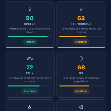
📱
⚡
90
62
MOBILE
PERFORMANCE
Adaptação do site para celulares e
Velocidade de carregamento das
tablets
páginas
Perfeito
Aceitável
✍️
🖱️
72
68
COPY
UX
Clareza e impacto dos textos para o
Facilidade de uso, navegação e
visitante
experiência
Aceitável
Aceitável
♿
🎨