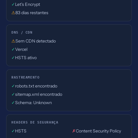
✓
Let's Encrypt
⚠
83 dias restantes
DNS / CDN
⚠
Sem CDN detectado
✓
Vercel
✓
HSTS ativo
RASTREAMENTO
✓
robots.txt encontrado
✓
sitemap.xml encontrado
✓
Schema: Unknown
HEADERS DE SEGURANÇA
✓
HSTS
✗
Content Security Policy