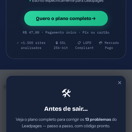
✓
Escrito especificamente para Leadpages
Quero o plano completo
R$ 47,00 · Pagamento único · Pix ou cartão
✓ +1.500 sites
🔒 SSL
📋 LGPD
💳 Mercado
analisados
256-bit
Compliant
Pago
×
Empresas e SaaS do mesmo Segmento
🛠
ClickFunnels
Instapage
77
72
clickfunnels.com
instapage.com
Antes de sair…
Plataforma de funis de vendas
Empresa de tecnologia de
SaaS para empreendedores
marketing digital focada em
Veja o plano completo para corrigir os
13 problemas
do
digitais, marketplaces de
criação de landing pages,
Leadpages — passo a passo, com código pronto.
produtos digitais,
otimização de conversões,
SaaS B2B
Score Bom
SaaS B2B
Score Bom
infoprodutores. Ticket típico
automação de marketing e IA.