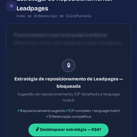
🎯
Leadpages
Como se diferenciar de ClickFunnels
Posicionamento mais forte poderia enfatizar
diferenciais como velocidade de criação de páginas,
biblioteca de templates otimizados para conversão,
e casos de sucesso com métricas claras (ex.:
🔒
aumento de x% em conversões). Ex.: 'Aceleramos
seu funil com templates otimizados para SaaS e e-
Estratégia de reposicionamento de Leadpages —
commerce, com A/B testing embutido.'
bloqueada
Sugestão de reposicionamento, ICP detalhado e language
match
✓
✓
Reposicionamento sugerido
ICP completo + language match
✓
Diferenciação competitiva
🔓 Desbloquear estratégia — R$47