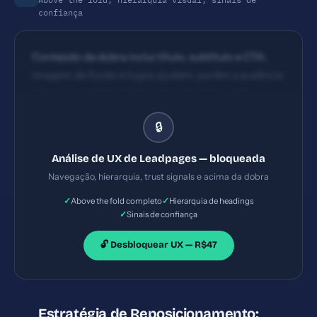
confiança
Conteúdo da dobra inclui título, subtítulo e CTA;
imagem de fundo e logos ajudam, porém a ausência
de prova social explícita acima da dobra pode
reduzir instantaneamente a confiança. A hierarquia
🔒
básica é visível com títulos, CTAs e logos. A leitura
parece fluida, mas a experiência completa depende
Análise de UX de Leadpages — bloqueada
do fluxo de navegação entre páginas de produto,
Navegação, hierarquia, trust signals e acima da dobra
preços e demonstração/trial.
✓
✓
Above the fold completo
Hierarquia de headings
✓
Sinais de confiança
🔓 Desbloquear UX — R$47
Estratégia de Reposicionamento: