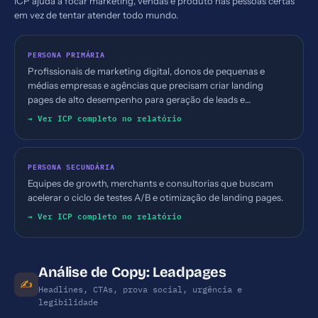
ICP ajuda a focar marketing, vendas e produto nas pessoas certas
em vez de tentar atender todo mundo.
PERSONA PRIMÁRIA
Profissionais de marketing digital, donos de pequenas e
médias empresas e agências que precisam criar landing
pages de alto desempenho para geração de leads e
campanhas de divulgação digital.
→ Ver ICP completo no relatório
PERSONA SECUNDÁRIA
Equipes de growth, merchants e consultorias que buscam
acelerar o ciclo de testes A/B e otimização de landing pages.
→ Ver ICP completo no relatório
Análise de Copy: Leadpages
✍️
Headlines, CTAs, prova social, urgência e
legibilidade