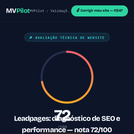
MV
Pilot
🔓 Corrigir meu site — R$47
MVPilot
/
Validações de MVP
/
Sites WordPress
/ Le
🔎 AVALIAÇÃO TÉCNICA DE WEBSITE
72
Leadpages: diagnóstico de SEO e
/100
performance — nota 72/100