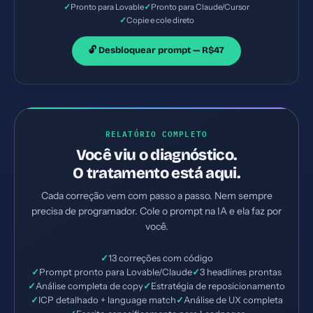
✓
✓
Pronto para Lovable
Pronto para Claude/Cursor
✓
Copie e cole direto
🔓 Desbloquear prompt — R$47
RELATÓRIO COMPLETO
Você viu o diagnóstico.
O tratamento está aqui.
Cada correção vem com passo a passo. Nem sempre
precisa de programador. Cole o prompt na IA e ela faz por
você.
✓
13 correções com código
✓
Prompt pronto para Lovable/Claude
✓
3 headlines prontas
✓
Análise completa de copy
✓
Estratégia de reposicionamento
✓
ICP detalhado + language match
✓
Análise de UX completa