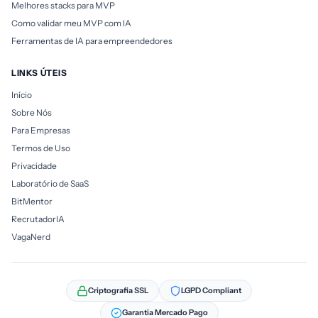
Melhores stacks para MVP
Como validar meu MVP com IA
Ferramentas de IA para empreendedores
LINKS ÚTEIS
Início
Sobre Nós
Para Empresas
Termos de Uso
Privacidade
Laboratório de SaaS
BitMentor
RecrutadorIA
VagaNerd
Criptografia SSL
LGPD Compliant
Garantia Mercado Pago