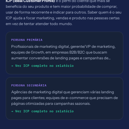
ICP (Ideal Customer Profile)
é o perfil do cliente que mais se
beneficia do seu produto e tem maior probabilidade de comprar,
usar de forma recorrente e indicar para outros. Saber quem é o seu
ICP ajuda a focar marketing, vendas e produto nas pessoas certas
em vez de tentar atender todo mundo.
PERSONA PRIMÁRIA
Profissionais de marketing digital, gerente/VP de marketing,
equipes de Growth, em empresas B2B/B2C que buscam
aumentar conversões de landing pages e campanhas de
tráfego pago, com interesse em automação e IA.
→ Ver ICP completo no relatório
PERSONA SECUNDÁRIA
Agências de marketing digital que gerenciam várias landing
pages para clientes; equipes de e-commerce que precisam de
páginas otimizadas para campanhas sazonais.
→ Ver ICP completo no relatório