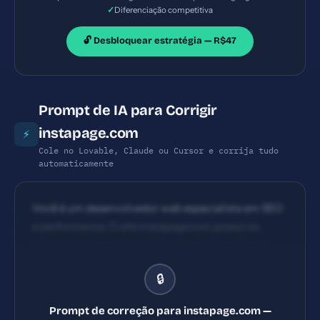
✓
Diferenciação competitiva
🔓 Desbloquear estratégia — R$47
Prompt de IA para Corrigir
instapage.com
⚡
Cole no Lovable, Claude ou Cursor e corrija tudo
automaticamente
Você é um desenvolvedor web especialista em SEO
e performance. O site instapage.com possui os
seguintes problemas: 1) Content Security Policy
ausente 2) X-Frame-Options ausente 3) X-
🔒
Content-Type-Options ausente 4) Referrer-Policy
ausente. Implemente TODAS as correções listadas,
Prompt de correção para instapage.com —
gerando os arquivos necessários e configurações de