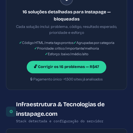
— Prioridade: Crítica — Esforço: Baixo — Seu site
pode ser embutido em iframes maliciosos
16 soluções detalhadas para Instapage —
(clickjacking). — Solução #6: Title com 84
bloqueadas
caracteres (ideal: 30-60) — Prioridade: Importante
Cada solução inclui: problema, código, resultado esperado,
— Esforço: Baixo
prioridade e esforço
✓
✓
Código HTML/meta tags prontos
Agrupadas por categoria
✓
Prioridade: crítico/importante/melhoria
✓
Esforço: baixo/médio/alto
🔓 Corrigir os 16 problemas — R$47
🔒 Pagamento único · +1.500 sites já analisados
Infraestrutura & Tecnologias de
⚙
instapage.com
Stack detectada e configuração do servidor