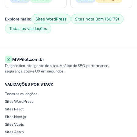
e varejo digital....
necessidade de gestão
centrali...
Explore mais:
Sites WordPress
Sites nota Bom (60-79)
Todas as validações
MVPilot.com.br
Diagnóstico inteligente de sites. Análise de SEO, performance,
segurança, copy e UX em segundos.
VALIDAÇÕES POR STACK
Todas as validações
Sites WordPress
Sites React
Sites Next.js
Sites Vue.js
Sites Astro