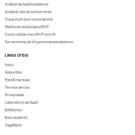
Análise de SaaS brasileiros
Analisar site do concorrente
O que é um bom score de site
Melhores stacks para MVP
Como validar meu MVP com IA
Ferramentas de IA para empreendedores
LINKS ÚTEIS
Início
Sobre Nós
Para Empresas
Termos de Uso
Privacidade
Laboratório de SaaS
BitMentor
RecrutadorIA
VagaNerd