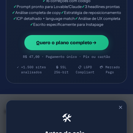
✓
16 correções com código
✓
Prompt pronto para Lovable/Claude
✓
3 headlines prontas
✓
Análise completa de copy
✓
Estratégia de reposicionamento
✓
ICP detalhado + language match
✓
Análise de UX completa
✓
Escrito especificamente para Instapage
Quero o plano completo
R$ 47,00 · Pagamento único · Pix ou cartão
✓ +1.500 sites
🔒 SSL
📋 LGPD
💳 Mercado
analisados
256-bit
Compliant
Pago
×
Empresas e SaaS do mesmo Segmento
🛠
Unbounce
Kit
74
44
unbounce.com
kit.com