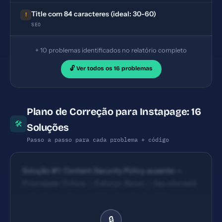
Title com 84 caracteres (ideal: 30-60)
!
SEO
+ 10 problemas identificados no relatório completo
🔓 Ver todos os 16 problemas
Plano de Correção para Instapage: 16
🛠
Soluções
Passo a passo para cada problema + código
Solução #1: Content Security Policy ausente —
Prioridade: Crítica — Esforço: Baixo — Seu site está
vulnerável a ataques XSS e injeção de código
malicioso. — Solução #2: X-Frame-Options ausente
🔒