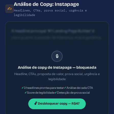
Análise de Copy: Instapage
✍️
Headlines, CTAs, prova social, urgência e
legibilidade
A headline principal '#1 Landing Page Builder.' é
clara quanto à posição de liderança, mas é genérica.
Adicionaria benefício específico para aumentar
impacto (ex.: 'Converta mais com páginas de alta
🔒
performance em tempo recorde'). CTAs visíveis: 'Get
started' repetidos, cor/posicionamento dominante
Análise de copy de Instapage — bloqueada
acima da dobra. Textos de CTA usam ação (Get
Headline, CTAs, proposta de valor, prova social, urgência e
started) porém carecem de indicação de benefício
legibilidade
imediato (ex.: 'Get started – 14-day trial gratuito').
✓
✓
3 headlines prontas para testar
Análise de cada CTA
✓
✓
Score de legibilidade
Detecção de prova social
🔓 Desbloquear copy — R$47