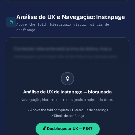
Análise de UX e Navegação: Instapage
🖱️
Above the fold, hierarquia visual, sinais de
confiança
Conteúdo relevante está acima da dobra, mas a
mensagem principal não é de máxima clareza sem
leitura adicional Hierarquia básica com headings e
bullets; poderia ter subtítulos que reforcem
🔒
benefício e fluxo de leitura mais direto na dobra
inicial
Análise de UX de Instapage — bloqueada
Navegação, hierarquia, trust signals e acima da dobra
✓
✓
Above the fold completo
Hierarquia de headings
✓
Sinais de confiança
🔓 Desbloquear UX — R$47