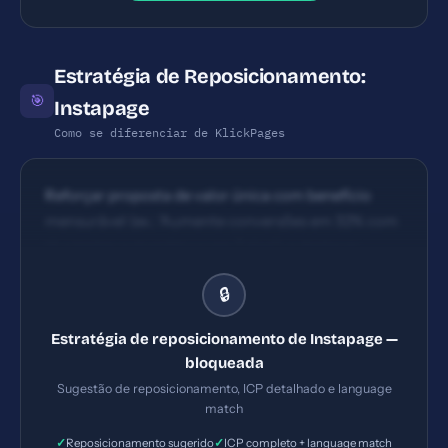
Estratégia de Reposicionamento:
🎯
Instapage
Como se diferenciar de KlickPages
Reforçar proposta de valor única com benefício
mensurável (ex.: 'Aumente conversões em 32% com
IA e testes automáticos em 7 dias'), e destacar
oferta de teste gratuito com elemento de urgência.
🔒
Estratégia de reposicionamento de Instapage —
bloqueada
Sugestão de reposicionamento, ICP detalhado e language
match
✓
✓
Reposicionamento sugerido
ICP completo + language match