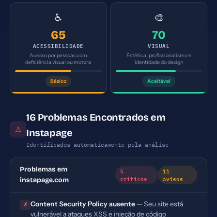
♿
🎨
65
70
ACESSIBILIDADE
VISUAL
Acesso por pessoas com
Estética, profissionalismo e
deficiência visual ou motora
identidade do design
Básico
Aceitável
16 Problemas Encontrados em
⚠
Instapage
Identificados automaticamente pela análise
Problemas em
5
11
críticos
avisos
instapage.com
Content Security Policy ausente
— Seu site está
✗
vulnerável a ataques XSS e injeção de código