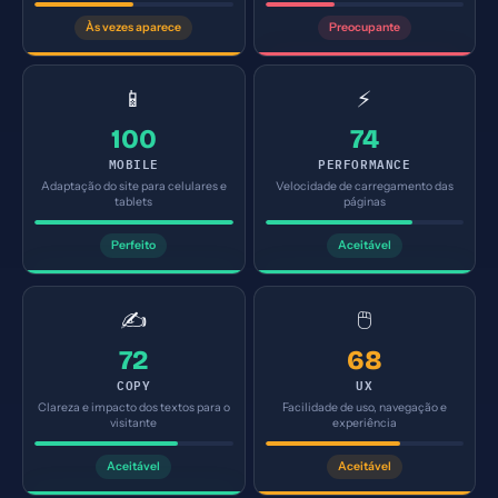
Às vezes aparece
Preocupante
📱
⚡
100
74
MOBILE
PERFORMANCE
Adaptação do site para celulares e
Velocidade de carregamento das
tablets
páginas
Perfeito
Aceitável
✍️
🖱️
72
68
COPY
UX
Clareza e impacto dos textos para o
Facilidade de uso, navegação e
visitante
experiência
Aceitável
Aceitável