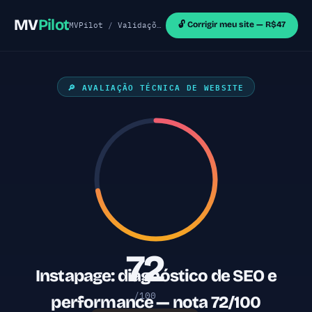
MV
Pilot
🔓 Corrigir meu site — R$47
MVPilot
/
Validações de MVP
/
Sites WordPress
/ In
🔎 AVALIAÇÃO TÉCNICA DE WEBSITE
72
Instapage: diagnóstico de SEO e
/100
performance — nota 72/100