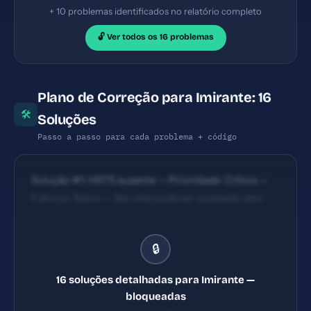
+ 10 problemas identificados no relatório completo
🔓 Ver todos os 16 problemas
Plano de Correção para Imirante: 16
🛠
Soluções
Passo a passo para cada problema + código
Solução #1: HSTS ausente — Prioridade: Crítica —
Esforço: Baixo — Seu site pode ser acessado sem
HTTPS, expondo dados dos usuários. — Solução #2:
Content Security Policy ausente — Prioridade:
🔒
Crítica — Esforço: Baixo — Seu site está vulnerável a
ataques XSS e injeção de código malicioso. —
16 soluções detalhadas para Imirante —
Solução #7: Meta description com 181 caracteres
bloqueadas
(ideal: 120-160) — Prioridade: Importante —