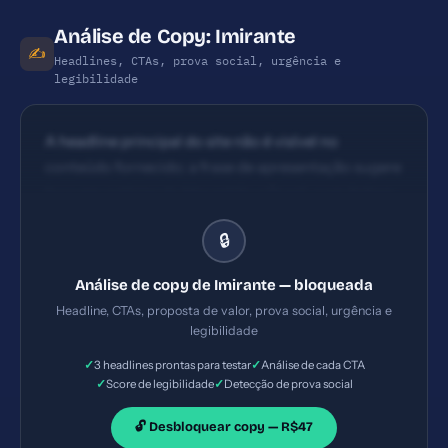
Análise de Copy: Imirante
✍️
Headlines, CTAs, prova social, urgência e
legibilidade
A headline principal do site não é visível no
conteúdo fornecido; a frase de apresentação sugere
foco em notícias do Maranhão e Brasil, com ênfase
em abrangência (esporte, entretenimento, serviços,
🔒
vídeos e fotos). Falta clareza de benefício imediato
na primeira dobra: a comunicação é descritiva, não
Análise de copy de Imirante — bloqueada
forte em promessa de valor ou benefício concreto.
Headline, CTAs, proposta de valor, prova social, urgência e
Não há CTAs claros na captura de conteúdo
legibilidade
fornecida (home). Provável presença de seções de
✓
✓
3 headlines prontas para testar
Análise de cada CTA
navegação e links de leitura, porém sem CTA de
✓
✓
Score de legibilidade
Detecção de prova social
ação explícita acima da dobra na amostra. CTAs
típicos de “Leia mais”, “Assine”, ou “Assine
🔓 Desbloquear copy — R$47