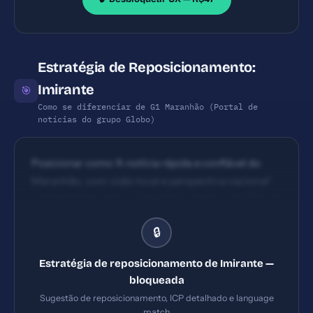
Estratégia de Reposicionamento:
Imirante
🎯
Como se diferenciar de G1 Maranhão (Portal de
notícias do grupo Globo)
Posicionar como 'A notícia rápida e confiável do
Maranhão, com visão local e perspectiva nacional'
com benefício claro na headline, aliado a um CTA de
assinatura de newsletter logo na dobra e prova
🔒
social visível (número de leitores, prêmios,
credibilidade).
Estratégia de reposicionamento de Imirante —
bloqueada
Sugestão de reposicionamento, ICP detalhado e language
match