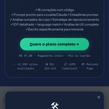
✓
16 correções com código
✓
Prompt pronto para Lovable/Claude
✓
3 headlines prontas
✓
Análise completa de copy
✓
Estratégia de reposicionamento
✓
ICP detalhado + language match
✓
Análise de UX completa
✓
Escrito especificamente para Imirante
Quero o plano completo
R$ 47,00 · Pagamento único · Pix ou cartão
✓ +1.500 sites
🔒 SSL
📋 LGPD
💳 Mercado
analisados
256-bit
Compliant
Pago
×
Empresas e SaaS do mesmo Segmento
🛠