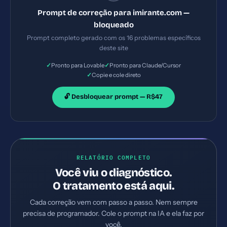
Implemente TODAS as correções listadas, gerando
Prompt de correção para imirante.com —
os arquivos necessários e configurações de servidor.
bloqueado
Priorize as correções críticas primeiro.
Prompt completo gerado com os 16 problemas específicos
deste site
✓
✓
Pronto para Lovable
Pronto para Claude/Cursor
✓
Copie e cole direto
🔓 Desbloquear prompt — R$47
RELATÓRIO COMPLETO
Você viu o diagnóstico.
O tratamento está aqui.
Cada correção vem com passo a passo. Nem sempre
precisa de programador. Cole o prompt na IA e ela faz por
você.