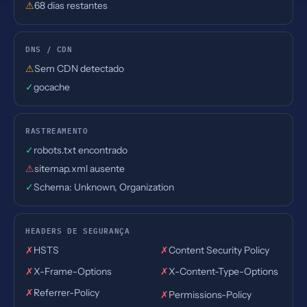
⚠
68 dias restantes
DNS / CDN
⚠
Sem CDN detectado
✓
gocache
RASTREAMENTO
✓
robots.txt encontrado
⚠
sitemap.xml ausente
✓
Schema: Unknown, Organization
HEADERS DE SEGURANÇA
✗
HSTS
✗
Content Security Policy
✗
X-Frame-Options
✗
X-Content-Type-Options
✗
Referrer-Policy
✗
Permissions-Policy