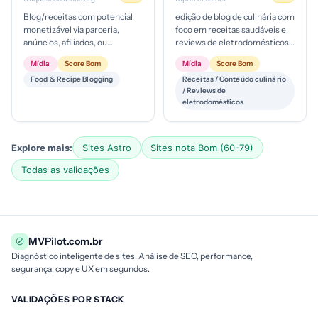
Blog/receitas com potencial
edição de blog de culinária com
monetizável via parceria,
foco em receitas saudáveis e
anúncios, afiliados, ou
reviews de eletrodomésticos;
produtos digitais simples (e-
público consumidor final, com
Mídia
Score Bom
Mídia
Score Bom
books, cursos). Estágio de
possível modelo d...
Food & Recipe Blogging
Receitas / Conteúdo culinário
mat...
/ Reviews de
eletrodomésticos
Explore mais:
Sites Astro
Sites nota Bom (60-79)
Todas as validações
MVPilot.com.br
Diagnóstico inteligente de sites. Análise de SEO, performance,
segurança, copy e UX em segundos.
VALIDAÇÕES POR STACK