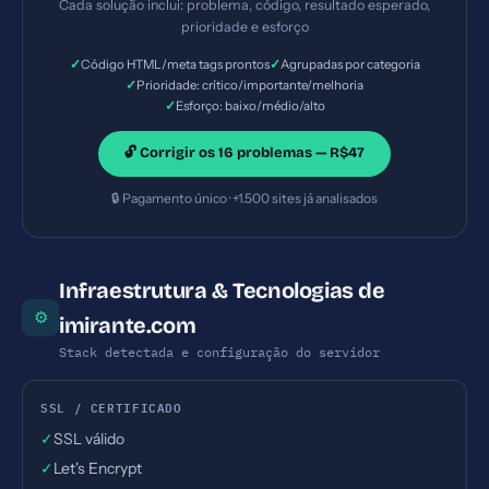
Cada solução inclui: problema, código, resultado esperado,
Esforço: Baixo
prioridade e esforço
✓
✓
Código HTML/meta tags prontos
Agrupadas por categoria
✓
Prioridade: crítico/importante/melhoria
✓
Esforço: baixo/médio/alto
🔓 Corrigir os 16 problemas — R$47
🔒 Pagamento único · +1.500 sites já analisados
Infraestrutura & Tecnologias de
⚙
imirante.com
Stack detectada e configuração do servidor
SSL / CERTIFICADO
✓
SSL válido
✓
Let's Encrypt