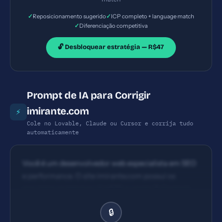
✓
✓
Reposicionamento sugerido
ICP completo + language match
✓
Diferenciação competitiva
🔓 Desbloquear estratégia — R$47
Prompt de IA para Corrigir
imirante.com
⚡
Cole no Lovable, Claude ou Cursor e corrija tudo
automaticamente
Você é um desenvolvedor web especialista em SEO
e performance. O site imirante.com possui os
seguintes problemas: 1) HSTS ausente 2) Content
Security Policy ausente 3) X-Frame-Options
🔒
ausente 4) X-Content-Type-Options ausente.