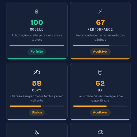
📱
⚡
100
67
MOBILE
PERFORMANCE
Adaptação do site para celulares e
Velocidade de carregamento das
tablets
páginas
Perfeito
Aceitável
✍️
🖱️
58
62
COPY
UX
Clareza e impacto dos textos para o
Facilidade de uso, navegação e
visitante
experiência
Básica
Aceitável
♿
🎨