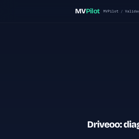
MV
Pilot
MVPilot
/
Valida
Driveoo: di