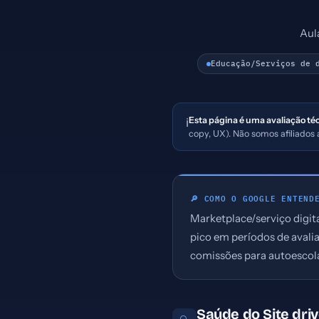
Aul
Educação/Serviços de 
Esta página é uma avaliação té
ℹ️
copy, UX). Não somos afiliados
🔎 COMO O GOOGLE ENTEND
Marketplace/serviço digit
pico em períodos de aval
comissões para autoescola
Saúde do Site dri