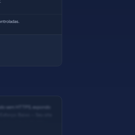
.
ntroladas.
ssado sem HTTPS, expondo
Esforço: Baixo — Seu site
acteres (ideal: 30-60) —