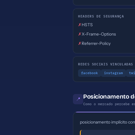
HEADERS DE SEGURANÇA
✗
HSTS
✗
X-Frame-Options
✗
Referrer-Policy
REDES SOCIAIS VINCULADAS
facebook
instagram
tw
Posicionamento d
📍
Como o mercado percebe e
posicionamento implícito co