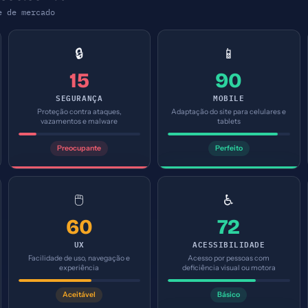
e de mercado
🔒
📱
15
90
SEGURANÇA
MOBILE
Proteção contra ataques,
Adaptação do site para celulares e
vazamentos e malware
tablets
Preocupante
Perfeito
🖱️
♿
60
72
UX
ACESSIBILIDADE
Facilidade de uso, navegação e
Acesso por pessoas com
experiência
deficiência visual ou motora
Aceitável
Básico