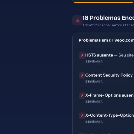
18 Problemas Enc
⚠
Identificados automatica
Problemas em driveoo.com
HSTS ausente
— Seu site
✗
SEGURANÇA
Content Security Policy
✗
SEGURANÇA
X-Frame-Options ausen
✗
SEGURANÇA
X-Content-Type-Option
✗
SEGURANÇA