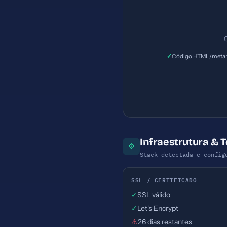
C
✓
Código HTML/meta t
Infraestrutura & 
⚙
Stack detectada e config
SSL / CERTIFICADO
✓
SSL válido
✓
Let's Encrypt
⚠
26 dias restantes