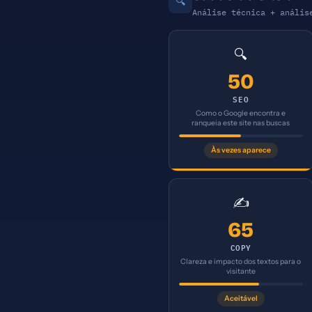
🔍
Análise técnica + anális
🔍
50
SEO
Como o Google encontra e
ranqueia este site nas buscas
Às vezes aparece
✍️
65
COPY
Clareza e impacto dos textos para o
visitante
Aceitável