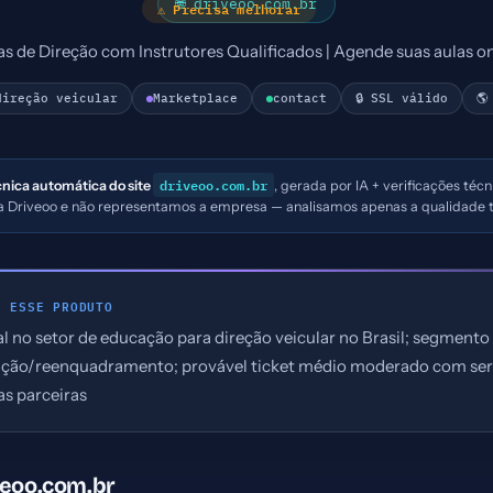
🌐 driveoo.com.br
⚠ Precisa melhorar
as de Direção com Instrutores Qualificados | Agende suas aulas on
direção veicular
Marketplace
contact
🔒 SSL válido
🌎
driveoo.com.br
cnica automática do site
, gerada por IA + verificações téc
 a Driveoo e não representamos a empresa — analisamos apenas a qualidade t
E ESSE PRODUTO
al no setor de educação para direção veicular no Brasil; segment
iação/reenquadramento; provável ticket médio moderado com se
s parceiras
veoo.com.br