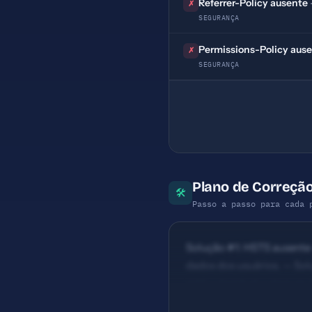
Referrer-Policy ausente
✗
SEGURANÇA
Permissions-Policy aus
✗
SEGURANÇA
Plano de Correção
🛠
Passo a passo para cada 
Solução #1: HSTS ausente 
dados dos usuários. — Sol
está vulnerável a ataques 
Prioridade: Importante — 