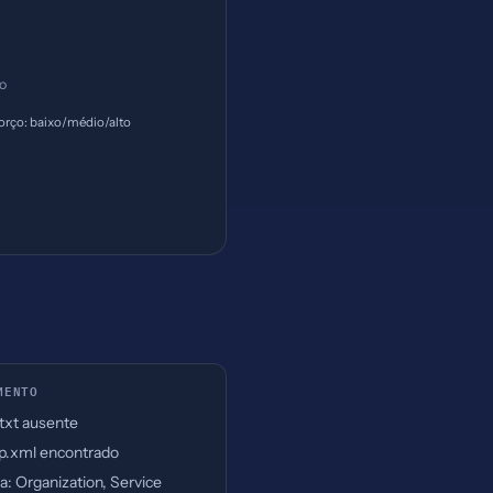
ço
orço: baixo/médio/alto
MENTO
.txt ausente
p.xml encontrado
: Organization, Service