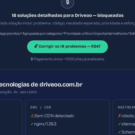
🔒
18 soluções detalhadas para Driveoo — bloqueadas
ada solução inclui: problema, código, resultado esperado, prioridade e esfor
✓
✓
✓
ags prontos
Agrupadas por categoria
Prioridade: crítico/importante/melhoria
Esf
🔓 Corrigir os 18 problemas — R$47
🔒 Pagamento único · +1.500 sites já analisados
Tecnologias de driveoo.com.br
uração do servidor
DNS / CDN
RASTREA
⚠
Sem CDN detectado
✗
robots
✓
nginx/1.26.3
✓
sitema
✓
Schema