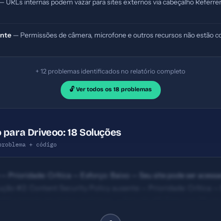
— URLs internas podem vazar para sites externos via cabeçalho Referrer
ente
— Permissões de câmera, microfone e outros recursos não estão co
+ 12 problemas identificados no relatório completo
🔓 Ver todos os 18 problemas
 para Driveoo: 18 Soluções
problema + código
— Prioridade: Crítica — Esforço: Baixo — Seu site pode ser ace
ução #2: Content Security Policy ausente — Prioridade: Crítica — 
XSS e injeção de código malicioso. — Solução #7: Title com 78 car
Esforço: Baixo