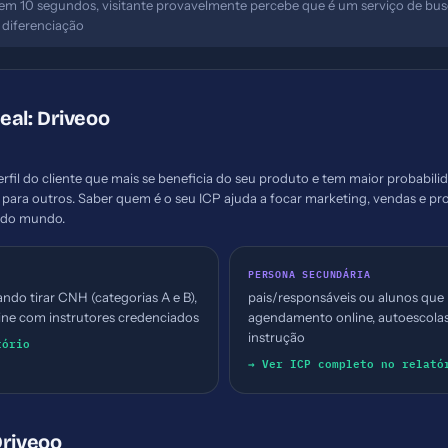
em 10 segundos, visitante provavelmente percebe que é um serviço de bu
 diferenciação
deal: Driveoo
erfil do cliente que mais se beneficia do seu produto e tem maior probabil
r para outros. Saber quem é o seu ICP ajuda a focar marketing, vendas e p
todo mundo.
PERSONA SECUNDÁRIA
ando tirar CNH (categorias A e B),
pais/responsáveis ou alunos que
ine com instrutores credenciados
agendamento online, autoescolas
instrução
tório
→ Ver ICP completo no relató
Driveoo