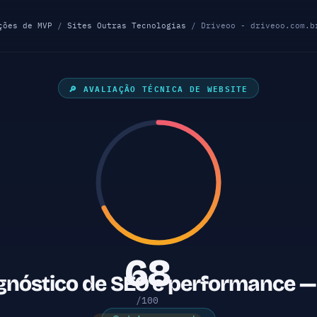
ções de MVP
/
Sites Outras Tecnologias
/ Driveoo - driveoo.com.b
🔎 AVALIAÇÃO TÉCNICA DE WEBSITE
68
agnóstico de SEO e performance —
/100