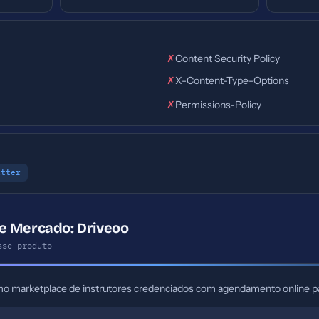
✗
Content Security Policy
✗
X-Content-Type-Options
✗
Permissions-Policy
itter
e Mercado: Driveoo
sse produto
mo marketplace de instrutores credenciados com agendamento online pa