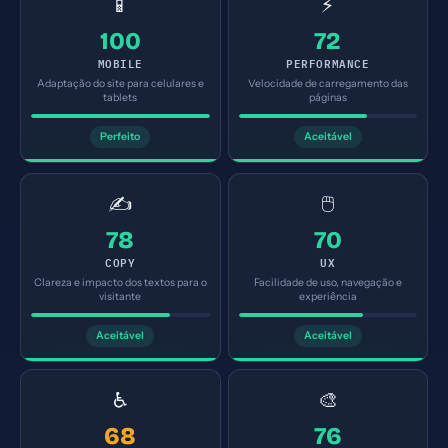
📱
⚡
100
72
MOBILE
PERFORMANCE
Adaptação do site para celulares e
Velocidade de carregamento das
tablets
páginas
Perfeito
Aceitável
✍️
🖱️
78
70
COPY
UX
Clareza e impacto dos textos para o
Facilidade de uso, navegação e
visitante
experiência
Aceitável
Aceitável
♿
🎨
68
76