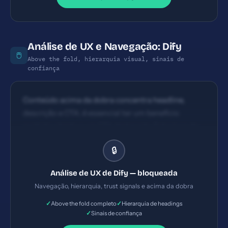
Análise de UX e Navegação: Dify
🖱️
Above the fold, hierarquia visual, sinais de
confiança
Conteúdo acima da dobra concentra headline,
descrição e CTA; é essencial ter um benefício
explícito rápido e um CTA destacado. Estrutura de
leitura razoável, com headline e subtexto. Pode
🔒
melhorar com headings claros (H1/H2) e pain points
visíveis acima da dobra.
Análise de UX de Dify — bloqueada
Navegação, hierarquia, trust signals e acima da dobra
✓
✓
Above the fold completo
Hierarquia de headings
✓
Sinais de confiança