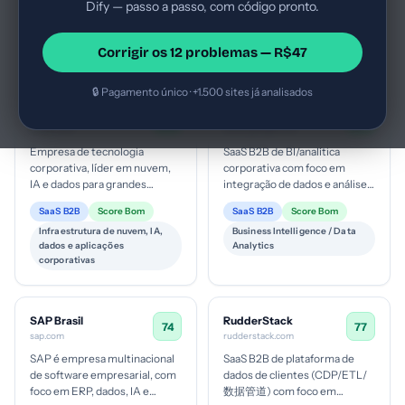
Dify — passo a passo, com código pronto.
distribuição entre unidades,
infraestrutura de dados
SaaS B2B
Score Bom
SaaS B2B
Score Bom
integração com montadora...
gerenciada, com ênfase em
CRM/ gestão de leads para
Data analytics / Data
performanc...
Corrigir os 12 problemas — R$47
concessionárias automotivas
infrastructure
🔒 Pagamento único · +1.500 sites já analisados
Oracle
Google Cloud
72
76
oracle.com
cloud.google.com
Empresa de tecnologia
SaaS B2B de BI/analítica
corporativa, líder em nuvem,
corporativa com foco em
IA e dados para grandes
integração de dados e análise
organizações. Nicho de
embutida, voltado a empresas
SaaS B2B
Score Bom
SaaS B2B
Score Bom
enterprise cloud com foco em
que utilizam Google Cloud; ti...
Infraestrutura de nuvem, IA,
Business Intelligence / Data
multicloud...
dados e aplicações
Analytics
corporativas
SAP Brasil
RudderStack
74
77
sap.com
rudderstack.com
SAP é empresa multinacional
SaaS B2B de plataforma de
de software empresarial, com
dados de clientes (CDP/ETL/
foco em ERP, dados, IA e
数据管道) com foco em