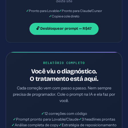
deste site
✓
✓
Pronto para Lovable
Pronto para Claude/Cursor
✓
Copie e cole direto
🔓 Desbloquear prompt — R$47
RELATÓRIO COMPLETO
Você viu o diagnóstico.
O tratamento está aqui.
Cada correção vem com passo a passo. Nem sempre
precisa de programador. Cole o prompt na IA e ela faz por
você.
✓
12 correções com código
✓
Prompt pronto para Lovable/Claude
✓
3 headlines prontas
✓
Análise completa de copy
✓
Estratégia de reposicionamento