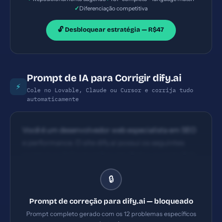
✓
Diferenciação competitiva
🔓 Desbloquear estratégia — R$47
Prompt de IA para Corrigir dify.ai
⚡
Cole no Lovable, Claude ou Cursor e corrija tudo
automaticamente
Você é um desenvolvedor web especialista em SEO
e performance. O site dify.ai possui os seguintes
problemas: 1) Content Security Policy ausente 2) X-
Frame-Options ausente 3) Referrer-Policy ausente
🔒
4) Permissions-Policy ausente. Implemente TODAS
as correções listadas, gerando os arquivos
Prompt de correção para dify.ai — bloqueado
necessários e configurações de servidor. Priorize as
Prompt completo gerado com os 12 problemas específicos
correções críticas primeiro.