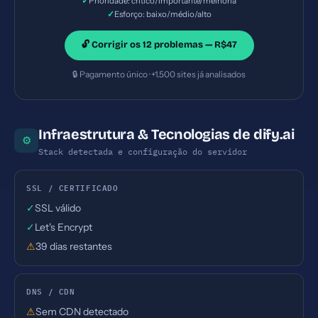
✓
Prioridade: crítico/importante/melhoria
✓
Esforço: baixo/médio/alto
🔓 Corrigir os 12 problemas — R$47
🔒 Pagamento único · +1.500 sites já analisados
Infraestrutura & Tecnologias de dify.ai
⚙
Stack detectada e configuração do servidor
SSL / CERTIFICADO
✓
SSL válido
✓
Let's Encrypt
⚠
39 dias restantes
DNS / CDN
⚠
Sem CDN detectado