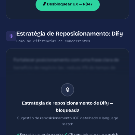
🔓 Desbloquear UX — R$47
Estratégia de Reposicionamento: Dify
🎯
Como se diferenciar de concorrentes
Fortalecer posicionamento com uma frase clara de
benefício de negócio (ex.: reduza X% do tempo de
operações com agentes autônomos) e mencionar
casos de uso específicos (atendimento, suporte,
🔒
dados, automação de processos).
Estratégia de reposicionamento de Dify —
bloqueada
Sugestão de reposicionamento, ICP detalhado e language
match
✓
✓
Reposicionamento sugerido
ICP completo + language match