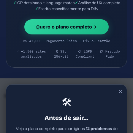
✓
ICP detalhado + language match
✓
Análise de UX completa
✓
Escrito especificamente para Dify
Quero o plano completo
R$ 47,00 · Pagamento único · Pix ou cartão
✓ +1.500 sites
🔒 SSL
📋 LGPD
💳 Mercado
analisados
256-bit
Compliant
Pago
×
Empresas e SaaS do mesmo Segmento
🛠
Followize
Tinybird
68
72
followize.com.br
tinybird.co
Antes de sair…
SaaS B2B para o segmento
SaaS B2B de analytics/dados;
automotivo (concessionárias),
foco em clientes empresariais
Veja o plano completo para corrigir os
12 problemas
do
com foco em gestão de leads,
que necessitam de