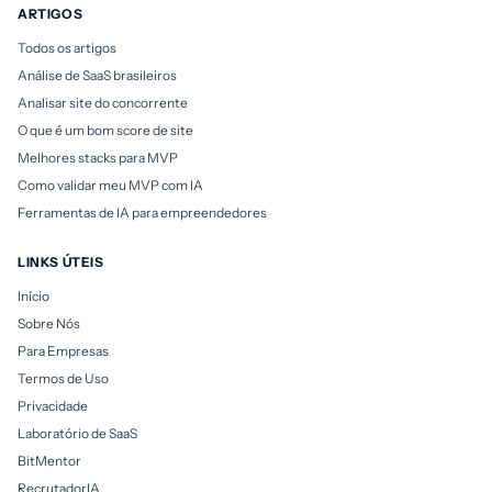
ARTIGOS
Todos os artigos
Análise de SaaS brasileiros
Analisar site do concorrente
O que é um bom score de site
Melhores stacks para MVP
Como validar meu MVP com IA
Ferramentas de IA para empreendedores
LINKS ÚTEIS
Início
Sobre Nós
Para Empresas
Termos de Uso
Privacidade
Laboratório de SaaS
BitMentor
RecrutadorIA