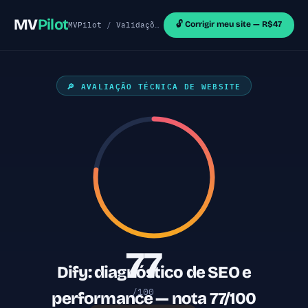
MV
Pilot
🔓 Corrigir meu site — R$47
MVPilot
/
Validações de MVP
/
Sites Outras Tecnol
🔎 AVALIAÇÃO TÉCNICA DE WEBSITE
77
Dify: diagnóstico de SEO e
/100
performance — nota 77/100