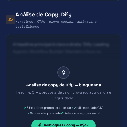
Análise de Copy: Dify
✍️
Headlines, CTAs, prova social, urgência e
legibilidade
A headline principal é clara e direta: 'Dify: Leading
Agentic Workflow Builder'. Mantém o foco no
benefício de criar fluxos de trabalho autônomos.
Possui impacto, porém poderia contextualizar
🔒
rapidamente o que são 'agentic workflows' para
usuários menos familiarizados. CTAs visíveis na
Análise de copy de Dify — bloqueada
hero area com texto objetivo, porém é possível que
Headline, CTAs, proposta de valor, prova social, urgência e
haja poucas variações de CTA além de 'Get started'
legibilidade
ou equivalente. Ideal ter CTA principal explícito para
✓
✓
3 headlines prontas para testar
Análise de cada CTA
trial ou demo com destaque visual (cor
✓
✓
Score de legibilidade
Detecção de prova social
contrastante) e segundo CTA orientado a benefício.
🔓 Desbloquear copy — R$47