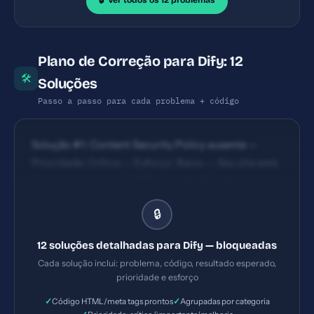
🔓 Ver todos os 12 problemas
Plano de Correção para Dify: 12
🛠
Soluções
Passo a passo para cada problema + código
Solução #1: Content Security Policy ausente —
Prioridade: Crítica — Esforço: Baixo — Seu site está
vulnerável a ataques XSS e injeção de código
malicioso. — Solução #2: X-Frame-Options ausente
🔒
— Prioridade: Crítica — Esforço: Baixo — Seu site
pode ser embutido em iframes maliciosos
12 soluções detalhadas para Dify — bloqueadas
(clickjacking). — Solução #5: Tag H1 ausente —
Cada solução inclui: problema, código, resultado esperado,
Prioridade: Importante — Esforço: Baixo
prioridade e esforço
✓
✓
Código HTML/meta tags prontos
Agrupadas por categoria