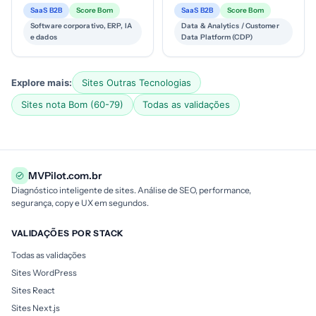
nuvem; atende grandes
ingestão/transformação/entrega
SaaS B2B
Score Bom
SaaS B2B
Score Bom
empresas de diversos setores;
de eventos em tempo real;
Software corporativo, ERP, IA
Data & Analytics / Customer
tic...
estágio m...
e dados
Data Platform (CDP)
Explore mais:
Sites Outras Tecnologias
Sites nota Bom (60-79)
Todas as validações
MVPilot.com.br
Diagnóstico inteligente de sites. Análise de SEO, performance,
segurança, copy e UX em segundos.
VALIDAÇÕES POR STACK
Todas as validações
Sites WordPress
Sites React
Sites Next.js