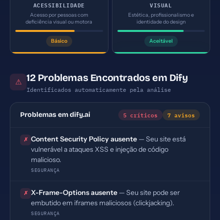
ACESSIBILIDADE
VISUAL
Acesso por pessoas com
Estética, profissionalismo e
deficiência visual ou motora
identidade do design
Básico
Aceitável
12 Problemas Encontrados em Dify
⚠
Identificados automaticamente pela análise
5 críticos
7 avisos
Problemas em dify.ai
Content Security Policy ausente
— Seu site está
✗
vulnerável a ataques XSS e injeção de código
malicioso.
SEGURANÇA
X-Frame-Options ausente
— Seu site pode ser
✗
embutido em iframes maliciosos (clickjacking).
SEGURANÇA