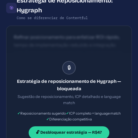
Estratégia de Reposicionamento:
🎯
Hygraph
Como se diferenciar de Contentful
Refinar posicionamento para enfatizar ROI rápido,
tempo de implementação reduzido e integração
com AI em termos concretos (ex.: reduzir tempo de
lançamento de conteúdo em X dias, aumentar
🔒
velocidade de publicação em Y%).
Estratégia de reposicionamento de Hygraph —
bloqueada
Sugestão de reposicionamento, ICP detalhado e language
match
✓
✓
Reposicionamento sugerido
ICP completo + language match
✓
Diferenciação competitiva
🔓 Desbloquear estratégia — R$47