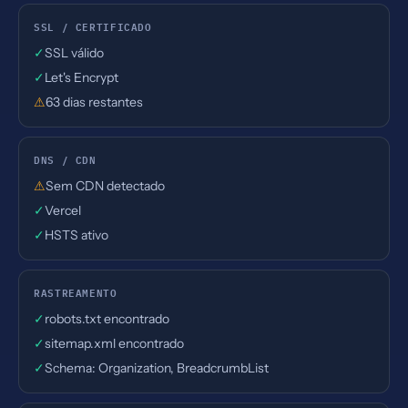
SSL / CERTIFICADO
✓
SSL válido
✓
Let's Encrypt
⚠
63 dias restantes
DNS / CDN
⚠
Sem CDN detectado
✓
Vercel
✓
HSTS ativo
RASTREAMENTO
✓
robots.txt encontrado
✓
sitemap.xml encontrado
✓
Schema: Organization, BreadcrumbList