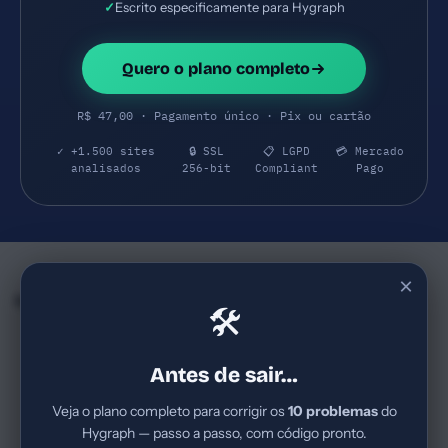
✓
Escrito especificamente para Hygraph
Quero o plano completo
R$ 47,00 · Pagamento único · Pix ou cartão
✓ +1.500 sites
🔒 SSL
📋 LGPD
💳 Mercado
analisados
256-bit
Compliant
Pago
×
Empresas e SaaS do mesmo Segmento
🛠
Metabase
Payload CMS
69
74
metabase.com
payloadcms.com
Antes de sair…
Empresa SaaS de BI/open
Empresa de
source, focada em analytics
tecnologia/Desenvolvimento
Veja o plano completo para corrigir os
10 problemas
do
embutidos para apps; provável
de software; nicho de headless
Hygraph — passo a passo, com código pronto.
modelo de negócio com
CMS para equipes que
SaaS B2B
Score Bom
SaaS B2B
Score Bom