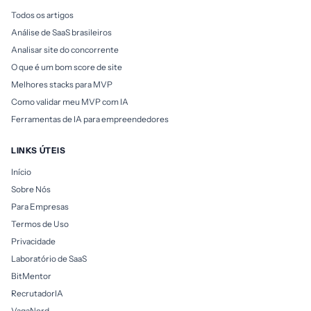
Todos os artigos
Análise de SaaS brasileiros
Analisar site do concorrente
O que é um bom score de site
Melhores stacks para MVP
Como validar meu MVP com IA
Ferramentas de IA para empreendedores
LINKS ÚTEIS
Início
Sobre Nós
Para Empresas
Termos de Uso
Privacidade
Laboratório de SaaS
BitMentor
RecrutadorIA
VagaNerd