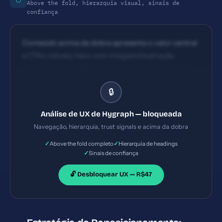
Above the fold, hierarquia visual, sinais de
confiança
Conteúdo acima da dobra apresenta o valor central
e CTAs visíveis; hero com imagem/ilustração
relacionada ao CMS e AI; boa primeira impressão.
Estruturação visual forte com headings bem
🔒
definidas, navegação simples e ênfase em CTAs.
Fluxo de leitura é natural, com seções que guiam o
Análise de UX de Hygraph — bloqueada
usuário da proposta para a ação.
Navegação, hierarquia, trust signals e acima da dobra
✓
✓
Above the fold completo
Hierarquia de headings
✓
Sinais de confiança
🔓 Desbloquear UX — R$47