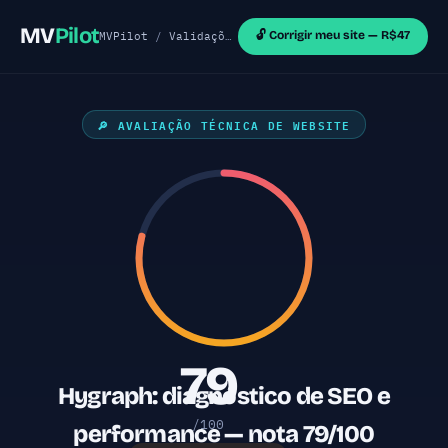
MV
Pilot
🔓 Corrigir meu site — R$47
MVPilot
/
Validações de MVP
/
Sites Shopify
/ Hygr
🔎 AVALIAÇÃO TÉCNICA DE WEBSITE
79
Hygraph: diagnóstico de SEO e
/100
performance — nota 79/100