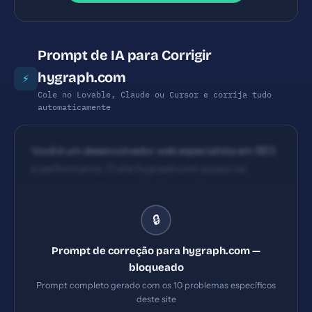
Prompt de IA para Corrigir
hygraph.com
⚡
Cole no Lovable, Claude ou Cursor e corrija tudo
automaticamente
Você é um desenvolvedor web especialista em SEO
e performance. O site hygraph.com possui os
seguintes problemas: 1) X-Frame-Options ausente
2) Title com 70 caracteres (ideal: 30-60) 3) 2 tags
🔒
H1 na página (ideal: apenas 1) 4) Headline principal
em inglês pode exigir adaptação de público
Prompt de correção para hygraph.com —
brasileiro, dificultando compreensão imediata para
bloqueado
tomadores de decisão que falam PT-BR..
Prompt completo gerado com os 10 problemas específicos
Implemente TODAS as correções listadas, gerando
deste site