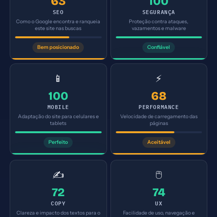
63
100
SEO
SEGURANÇA
Como o Google encontra e ranqueia
Proteção contra ataques,
este site nas buscas
vazamentos e malware
Bem posicionado
Confiável
📱
⚡
100
68
MOBILE
PERFORMANCE
Adaptação do site para celulares e
Velocidade de carregamento das
tablets
páginas
Perfeito
Aceitável
✍️
🖱️
72
74
COPY
UX
Clareza e impacto dos textos para o
Facilidade de uso, navegação e