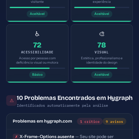
visitante
experiência
Aceitável
Aceitável
♿
🎨
72
78
ACESSIBILIDADE
VISUAL
Acesso por pessoas com
Estética, profissionalismo e
deficiência visual ou motora
identidade do design
Básico
Aceitável
10 Problemas Encontrados em Hygraph
⚠
Identificados automaticamente pela análise
1 crítico
9 avisos
Problemas em hygraph.com
X-Frame-Options ausente
— Seu site pode ser
✗