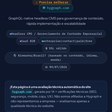
⚠ Precisa melhorar
🌐 hygraph.com
GraphQL-native headless CMS para governança de conteúdo,
rápida implementação e escalabilidade
Headless CMS / Gerenciamento de Conteúdo Empresarial
SaaS B2B
enterprise|contact|paid|free
🔒 SSL válido
🌎 Alemanha/Brasil? (baseado no conteúdo, idioma,
moeda)
📅 09/07/2026
Esta página é uma avaliação técnica automática do site
ℹ️
hygraph.com
, gerada por IA + verificações técnicas (SEO,
segurança, mobile, copy, UX). Não somos afiliados a Hygraph e
não representamos a empresa — analisamos apenas a
qualidade técnica do website.