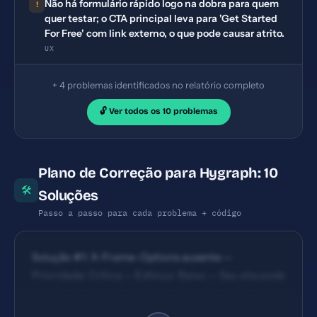
Não há formulário rápido logo na dobra para quem
!
quer testar; o CTA principal leva para 'Get Started
For Free' com link externo, o que pode causar atrito.
UX
+ 4 problemas identificados no relatório completo
🔓 Ver todos os 10 problemas
Plano de Correção para Hygraph: 10
🛠
Soluções
Passo a passo para cada problema + código
Solução #1: X-Frame-Options ausente —
Prioridade: Crítica — Esforço: Baixo — Seu site pode
ser embutido em iframes maliciosos (clickjacking).
— Solução #2: Title com 70 caracteres (ideal: 30-