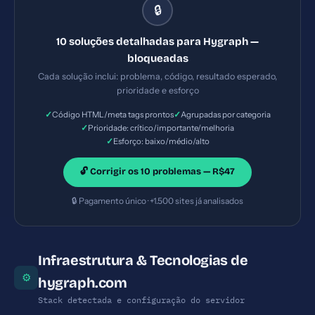
🔒
60) — Prioridade: Importante — Esforço: Baixo
10 soluções detalhadas para Hygraph —
bloqueadas
Cada solução inclui: problema, código, resultado esperado,
prioridade e esforço
✓
✓
Código HTML/meta tags prontos
Agrupadas por categoria
✓
Prioridade: crítico/importante/melhoria
✓
Esforço: baixo/médio/alto
🔓 Corrigir os 10 problemas — R$47
🔒 Pagamento único · +1.500 sites já analisados
Infraestrutura & Tecnologias de
⚙
hygraph.com
Stack detectada e configuração do servidor