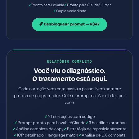
os arquivos necessários e configurações de servidor.
✓
✓
Pronto para Lovable
Pronto para Claude/Cursor
Priorize as correções críticas primeiro.
✓
Copie e cole direto
🔓 Desbloquear prompt — R$47
RELATÓRIO COMPLETO
Você viu o diagnóstico.
O tratamento está aqui.
Cada correção vem com passo a passo. Nem sempre
precisa de programador. Cole o prompt na IA e ela faz por
você.
✓
10 correções com código
✓
Prompt pronto para Lovable/Claude
✓
3 headlines prontas
✓
Análise completa de copy
✓
Estratégia de reposicionamento
✓
ICP detalhado + language match
✓
Análise de UX completa