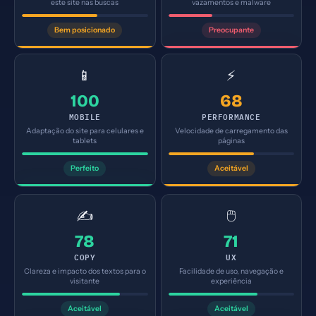
este site nas buscas
vazamentos e malware
Bem posicionado
Preocupante
📱
⚡
100
68
MOBILE
PERFORMANCE
Adaptação do site para celulares e
Velocidade de carregamento das
tablets
páginas
Perfeito
Aceitável
✍️
🖱️
78
71
COPY
UX
Clareza e impacto dos textos para o
Facilidade de uso, navegação e
visitante
experiência
Aceitável
Aceitável