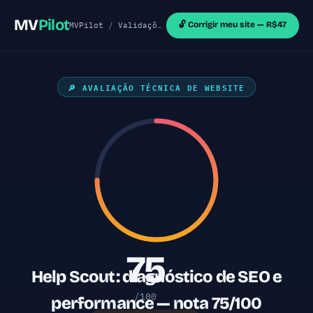
MV
Pilot
🔓 Corrigir meu site — R$47
MVPilot
/
Validações de MVP
/
Sites Shopify
/ Help
🔎 AVALIAÇÃO TÉCNICA DE WEBSITE
75
Help Scout: diagnóstico de SEO e
/100
performance — nota 75/100