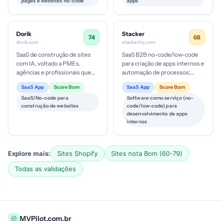
pages e websites no-code
apps
Dorik
Stacker
74
68
dorik.com
stackerhq.com
SaaS de construção de sites
SaaS B2B no-code/low-code
com IA, voltado a PMEs,
para criação de apps internos e
agências e profissionais que
automação de processos;
desejam solução rápida, com
público-alvo corporativo,
SaaS App
Score Bom
SaaS App
Score Bom
possibilidade de integrações...
empresas de médio a grande
SaaS/No-code para
Software como serviço (no-
po...
construção de websites
code/low-code) para
desenvolvimento de apps
internos
Explore mais:
Sites Shopify
Sites nota Bom (60-79)
Todas as validações
MVPilot.com.br