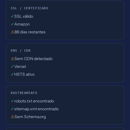
SSL / CERTIFICADO
✓
SSL válido
✓
Amazon
⚠
86 dias restantes
DNS / CDN
⚠
Sem CDN detectado
✓
Vercel
✓
HSTS ativo
RASTREAMENTO
✓
robots.txt encontrado
✓
sitemap.xml encontrado
⚠
Sem Schema.org