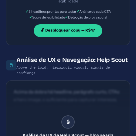
legibilidade
considerar clareza de valor no CTA principal e
✓
✓
3 headlines prontas para testar
Análise de cada CTA
manter consistência entre ações (ex.: começar
✓
✓
Score de legibilidade
Detecção de prova social
gratuitamente vs. falar com um especialista).
🔓 Desbloquear copy — R$47
Análise de UX e Navegação: Help Scout
🖱️
Above the fold, hierarquia visual, sinais de
confiança
Acima da dobra há headline, parágrafo curto, CTAs
e hero image, o suficiente para capturar interesse,
mas pode aumentar clareza do benefício imediato
Hierarquia visual razoável: hero, recursos, provas
🔒
sociais, CTAs. Pode melhorar a consistência de
espaçamento entre seções para facilitar o scrol
Análise de UX de Help Scout — bloqueada