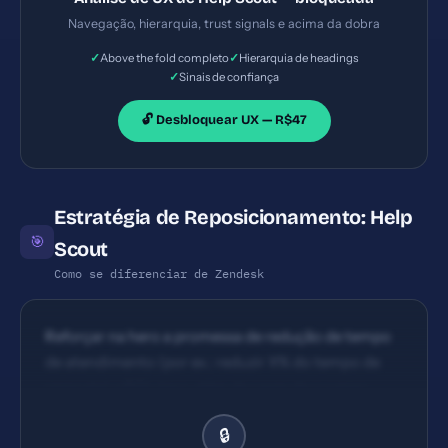
Navegação, hierarquia, trust signals e acima da dobra
✓
✓
Above the fold completo
Hierarquia de headings
✓
Sinais de confiança
🔓 Desbloquear UX — R$47
Estratégia de Reposicionamento: Help
🎯
Scout
Como se diferenciar de Zendesk
Reforçar na hero a promessa de redução de tempo
de atendimento (por ex.: reduzir X% do tempo de
resposta) e ROI claro, além de cases de sucesso
visíveis
🔒