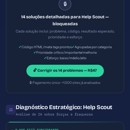
🔒
— Prioridade: Crítica — Esforço: Baixo — Seu site
pode ser embutido em iframes maliciosos
14 soluções detalhadas para Help Scout —
(clickjacking). — Solução #6: Title com 63
bloqueadas
caracteres (ideal: 30-60) — Prioridade: Importante
Cada solução inclui: problema, código, resultado esperado,
— Esforço: Baixo
prioridade e esforço
✓
✓
Código HTML/meta tags prontos
Agrupadas por categoria
✓
Prioridade: crítico/importante/melhoria
✓
Esforço: baixo/médio/alto
🔓 Corrigir os 14 problemas — R$47
🔒 Pagamento único · +1.500 sites já analisados
Diagnóstico Estratégico: Help Scout
⚖
Análise de IA sobre forças e fraquezas
✦ O QUE ESTÁ FUNCIONANDO