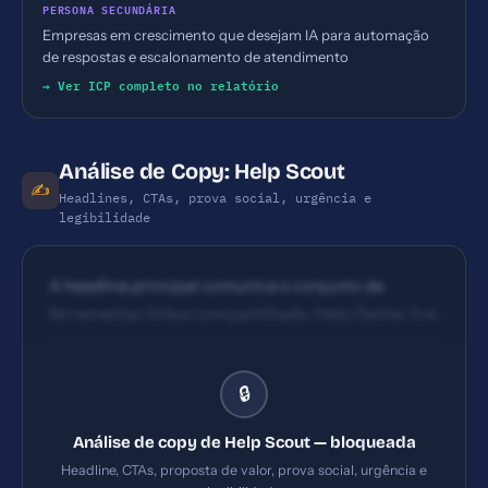
PERSONA SECUNDÁRIA
Empresas em crescimento que desejam IA para automação
de respostas e escalonamento de atendimento
→ Ver ICP completo no relatório
Análise de Copy: Help Scout
✍️
Headlines, CTAs, prova social, urgência e
legibilidade
A headline principal comunica o conjunto de
ferramentas (Inbox compartilhado, Help Center, live
chat) de forma direta, mas pode melhorar o impacto
emocional ao enfatizar benefício imediato (redução
🔒
de tempo de atendimento) e diferenciação. CTAs
visíveis e com cores distintas (Start for Free, See
Análise de copy de Help Scout — bloqueada
Pricing). Bom uso de ação direta, porém o link de
Headline, CTAs, proposta de valor, prova social, urgência e
cadastro leva a registro seguro com URL incomum;