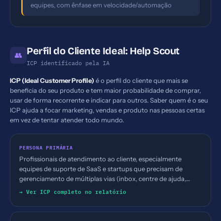
equipes, com ênfase em velocidade/automação
Perfil do Cliente Ideal: Help Scout
👥
ICP identificado pela IA
ICP (Ideal Customer Profile)
é o perfil do cliente que mais se
beneficia do seu produto e tem maior probabilidade de comprar,
usar de forma recorrente e indicar para outros. Saber quem é o seu
ICP ajuda a focar marketing, vendas e produto nas pessoas certas
em vez de tentar atender todo mundo.
PERSONA PRIMÁRIA
Profissionais de atendimento ao cliente, especialmente
equipes de suporte de SaaS e startups que precisam de
gerenciamento de múltiplas vias (inbox, centre de ajuda,
chat). Faixa etária não explícita; cargos: CSM, Gerente de
→ Ver ICP completo no relatório
Suporte, Operations