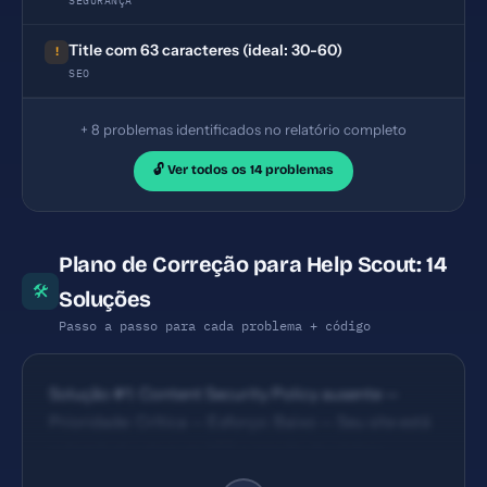
SEGURANÇA
Title com 63 caracteres (ideal: 30-60)
!
SEO
+ 8 problemas identificados no relatório completo
🔓 Ver todos os 14 problemas
Plano de Correção para Help Scout: 14
🛠
Soluções
Passo a passo para cada problema + código
Solução #1: Content Security Policy ausente —
Prioridade: Crítica — Esforço: Baixo — Seu site está
vulnerável a ataques XSS e injeção de código
malicioso. — Solução #2: X-Frame-Options ausente