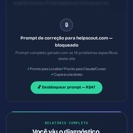
e performance. O site helpscout.com possui os
seguintes problemas: 1) Content Security Policy
ausente 2) X-Frame-Options ausente 3) X-
🔒
Content-Type-Options ausente 4) Referrer-Policy
ausente. Implemente TODAS as correções listadas,
Prompt de correção para helpscout.com —
gerando os arquivos necessários e configurações de
bloqueado
servidor. Priorize as correções críticas primeiro.
Prompt completo gerado com os 14 problemas específicos
deste site
✓
✓
Pronto para Lovable
Pronto para Claude/Cursor
✓
Copie e cole direto
🔓 Desbloquear prompt — R$47
RELATÓRIO COMPLETO
Você viu o diagnóstico.