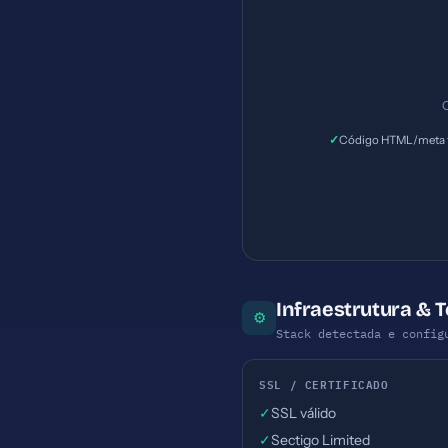
caracteres (ideal: 120-160
C
✓
Código HTML/meta t
Infraestrutura & 
⚙
Stack detectada e config
SSL / CERTIFICADO
✓
SSL válido
✓
Sectigo Limited