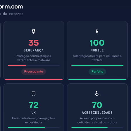
form.com
e de mercado
🔒
📱
35
100
SEGURANÇA
MOBILE
Proteção contra ataques,
Adaptação do site para celulares e
vazamentos e malware
tablets
Preocupante
Perfeito
🖱️
♿
72
70
UX
ACESSIBILIDADE
Facilidade de uso, navegação e
Acesso por pessoas com
experiência
deficiência visual ou motora