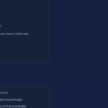
ço
orço: baixo/médio/alto
MENTO
.txt encontrado
p.xml encontrado