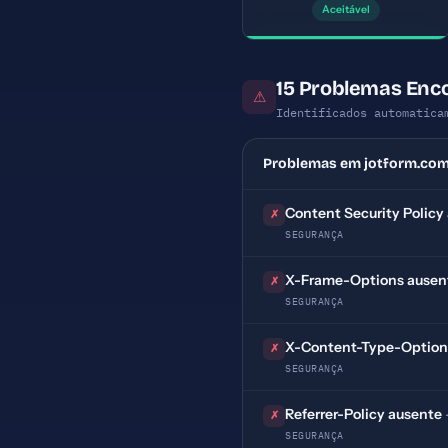
Aceitável
15 Problemas Enc
⚠
Identificados automatica
Problemas em jotform.co
Content Security Policy
✗
SEGURANÇA
X-Frame-Options ausen
✗
SEGURANÇA
X-Content-Type-Option
✗
SEGURANÇA
Referrer-Policy ausente
✗
SEGURANÇA