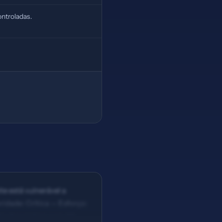
ntroladas.
te está vulnerável a
idade: Crítica — Esforço:
eta description com 44