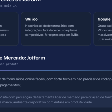
os pela IA
Wufoo
Google
em
Histórico sólido de formulários com
Gratuidad
gn mais
integrações, facilidade de uso e planos
Workspace
nde a
competitivos; forte presença em SMBs.
massiva em
utilizam G
e Mercado: Jotform
sse produto
de formulários online fáceis, com forte foco em não precisar de códig
 pagamentos;
Visita com percepção de ferramenta líder de mercado para criação de form
ela marca; ambiente corporativo com ênfase em produtividade