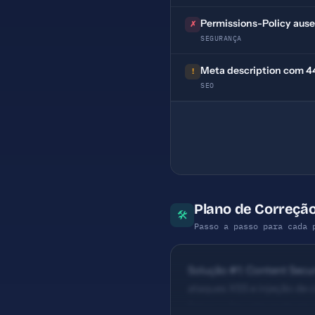
Permissions-Policy aus
✗
SEGURANÇA
Meta description com 44 
!
SEO
Plano de Correção
🛠
Passo a passo para cada 
Solução #1: Content Securi
ataques XSS e injeção de 
Baixo — Seu site pode ser