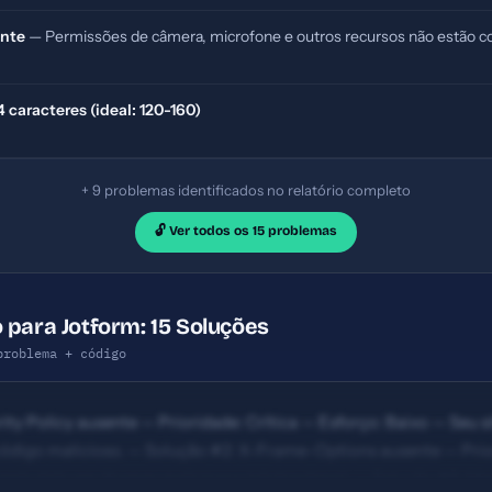
ente
— Permissões de câmera, microfone e outros recursos não estão co
caracteres (ideal: 120-160)
+ 9 problemas identificados no relatório completo
🔓 Ver todos os 15 problemas
 para Jotform: 15 Soluções
problema + código
ty Policy ausente — Prioridade: Crítica — Esforço: Baixo — Seu si
código malicioso. — Solução #2: X-Frame-Options ausente — Prior
 embutido em iframes maliciosos (clickjacking). — Solução #6: M