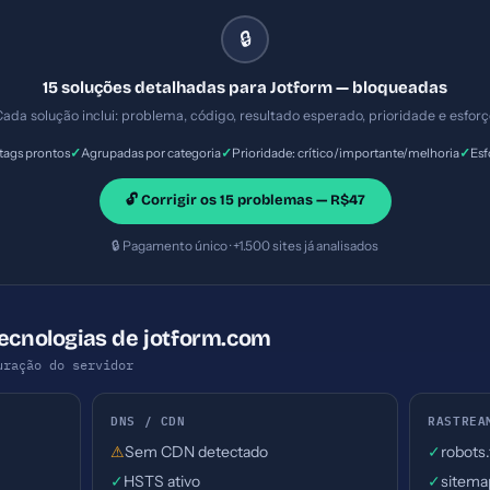
) — Prioridade: Importante — Esforço: Baixo
🔒
15 soluções detalhadas para Jotform — bloqueadas
ada solução inclui: problema, código, resultado esperado, prioridade e esfor
✓
✓
✓
ags prontos
Agrupadas por categoria
Prioridade: crítico/importante/melhoria
Esf
🔓 Corrigir os 15 problemas — R$47
🔒 Pagamento único · +1.500 sites já analisados
Tecnologias de jotform.com
uração do servidor
DNS / CDN
RASTREA
⚠
Sem CDN detectado
✓
robots
✓
HSTS ativo
✓
sitema