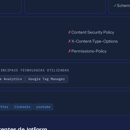
✓
Schem
✗
Content Security Policy
✗
X-Content-Type-Options
✗
Permissions-Policy
RINCIPAIS TECNOLOGIAS UTILIZADAS
e Analytics
Google Tag Manager
itter
linkedin
youtube
rentes de Jotform