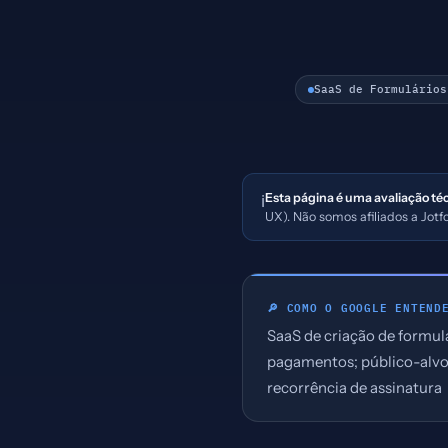
SaaS de Formulários
Esta página é uma avaliação té
ℹ️
UX). Não somos afiliados a Jot
🔎 COMO O GOOGLE ENTEND
SaaS de criação de formul
pagamentos; público-alvo
recorrência de assinatura