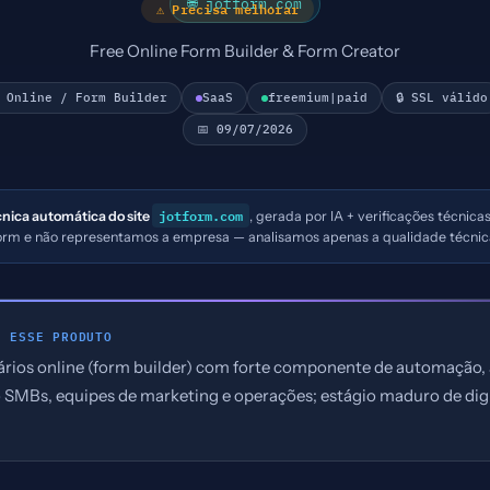
🌐 jotform.com
⚠ Precisa melhorar
Free Online Form Builder & Form Creator
 Online / Form Builder
SaaS
freemium|paid
🔒 SSL válido
📅 09/07/2026
jotform.com
cnica automática do site
, gerada por IA + verificações técnica
form e não representamos a empresa — analisamos apenas a qualidade técnic
E ESSE PRODUTO
ários online (form builder) com forte componente de automação, 
 SMBs, equipes de marketing e operações; estágio maduro de dig