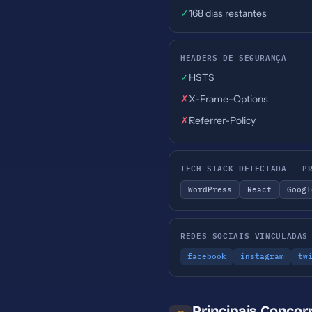
✓
168 dias restantes
HEADERS DE SEGURANÇA
✓
HSTS
✗
X-Frame-Options
✗
Referrer-Policy
TECH STACK DETECTADA - P
WordPress
React
Googl
REDES SOCIAIS VINCULADAS
facebook
instagram
tw
Principais Concor