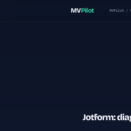
MV
Pilot
MVPilot
/
Jotform: di