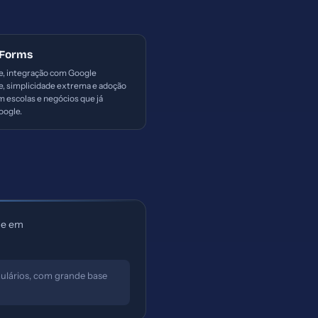
 Forms
e, integração com Google
, simplicidade extrema e adoção
 escolas e negócios que já
oogle.
o e em
ulários, com grande base