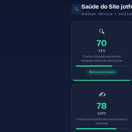
Saúde do Site jot
🔍
Análise técnica + anális
🔍
70
SEO
Como o Google encontra e
ranqueia este site nas buscas
Bem posicionado
✍️
78
COPY
Clareza e impacto dos textos para o
visitante