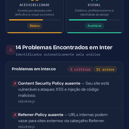
ACESSIBILIDADE
VISUAL
Acesso por pessoas com
Estética, profissionalismo e
deficiência visual ou motora
identidade do design
Básico
Aceitável
14 Problemas Encontrados em Inter
⚠
Identificados automaticamente pela análise
3 críticos
11 avisos
Problemas em inter.co
Content Security Policy ausente
— Seu site está
✗
vulnerável a ataques XSS e injeção de código
malicioso.
SEGURANÇA
Referrer-Policy ausente
— URLs internas podem
✗
vazar para sites externos via cabeçalho Referrer.
SEGURANÇA