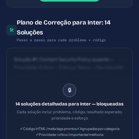
Plano de Correção para Inter: 14
🛠
Soluções
Passo a passo para cada problema + código
Solução #1: Content Security Policy ausente —
Prioridade: Crítica — Esforço: Baixo — Seu site está
vulnerável a ataques XSS e injeção de código
malicioso. — Solução #2: Referrer-Policy ausente —
🔒
Prioridade: Crítica — Esforço: Baixo — URLs
internas podem vazar para sites externos via
14 soluções detalhadas para Inter — bloqueadas
cabeçalho Referrer. — Solução #4: Title com 25
Cada solução inclui: problema, código, resultado esperado,
caracteres (ideal: 30-60) — Prioridade: Importante
prioridade e esforço
— Esforço: Baixo
✓
✓
Código HTML/meta tags prontos
Agrupadas por categoria
✓
Prioridade: crítico/importante/melhoria