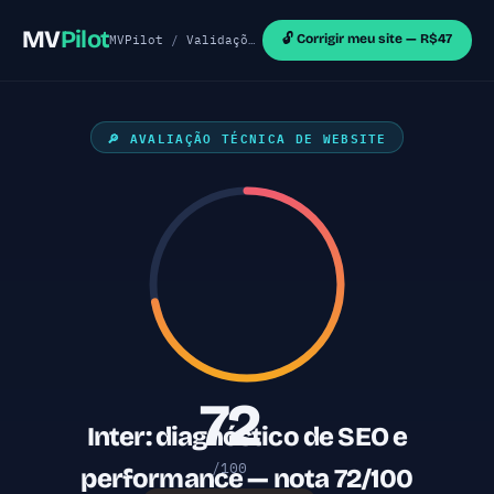
MV
Pilot
🔓 Corrigir meu site — R$47
MVPilot
/
Validações de MVP
/
Sites React
/ Inter 
🔎 AVALIAÇÃO TÉCNICA DE WEBSITE
72
Inter: diagnóstico de SEO e
/100
performance — nota 72/100