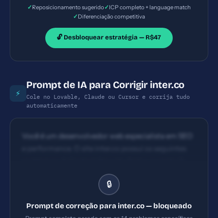
✓
✓
Reposicionamento sugerido
ICP completo + language match
✓
Diferenciação competitiva
🔓 Desbloquear estratégia — R$47
Prompt de IA para Corrigir inter.co
⚡
Cole no Lovable, Claude ou Cursor e corrija tudo
automaticamente
Você é um desenvolvedor web especialista em SEO
e performance. O site inter.co possui os seguintes
problemas: 1) Content Security Policy ausente 2)
Referrer-Policy ausente 3) Permissions-Policy
🔒
ausente 4) Title com 25 caracteres (ideal: 30-60).
Implemente TODAS as correções listadas, gerando
Prompt de correção para inter.co — bloqueado
os arquivos necessários e configurações de servidor.