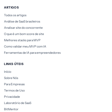
ARTIGOS
Todos os artigos
Análise de SaaS brasileiros
Analisar site do concorrente
O que é um bom score de site
Melhores stacks para MVP
Como validar meu MVP com IA
Ferramentas de IA para empreendedores
LINKS ÚTEIS
Início
Sobre Nós
Para Empresas
Termos de Uso
Privacidade
Laboratório de SaaS
BitMentor