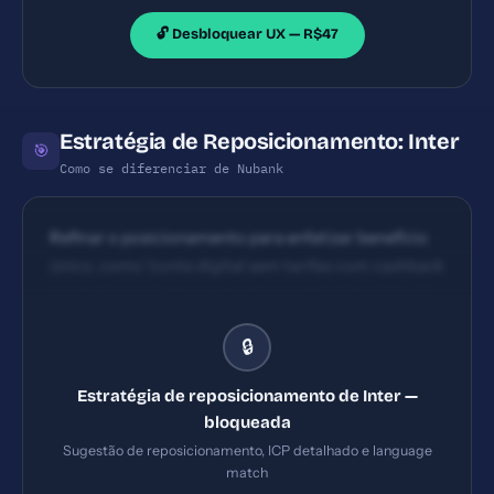
🔓 Desbloquear UX — R$47
Estratégia de Reposicionamento: Inter
🎯
Como se diferenciar de Nubank
Refinar o posicionamento para enfatizar benefício
único, como 'conta digital sem tarifas com cashback
no shopping e integração de investimentos em um
único app' e destacar um diferencial competitivo
🔒
mensurável (ex.: zero tarifas, cashback alto,
integração com lojas parceiras).
Estratégia de reposicionamento de Inter —
bloqueada
Sugestão de reposicionamento, ICP detalhado e language
match