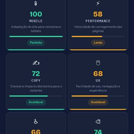
📱
⚡
100
58
MOBILE
PERFORMANCE
Adaptação do site para celulares e
Velocidade de carregamento das
tablets
páginas
Perfeito
Lento
✍️
🖱️
72
68
COPY
UX
Clareza e impacto dos textos para o
Facilidade de uso, navegação e
visitante
experiência
Aceitável
Aceitável
♿
🎨
66
74