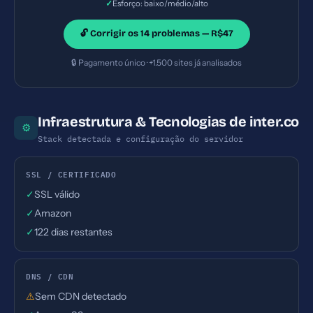
✓
Esforço: baixo/médio/alto
🔓 Corrigir os 14 problemas — R$47
🔒 Pagamento único · +1.500 sites já analisados
Infraestrutura & Tecnologias de inter.co
⚙
Stack detectada e configuração do servidor
SSL / CERTIFICADO
✓
SSL válido
✓
Amazon
✓
122 dias restantes
DNS / CDN
⚠
Sem CDN detectado