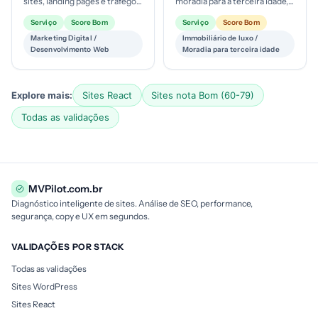
sites, landing pages e tráfego
moradia para a terceira idade,
pago, atendendo Brasil e
integrando incorporação,
Serviço
Score Bom
Serviço
Score Bom
brasileiros nos EUA. Provável
locação e operação de
Marketing Digital /
Immobiliário de luxo /
e...
residência...
Desenvolvimento Web
Moradia para terceira idade
Explore mais:
Sites React
Sites nota Bom (60-79)
Todas as validações
MVPilot.com.br
Diagnóstico inteligente de sites. Análise de SEO, performance,
segurança, copy e UX em segundos.
VALIDAÇÕES POR STACK
Todas as validações
Sites WordPress
Sites React