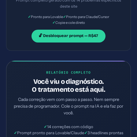
Prompt completo gerado com os 14 problemas específicos
Priorize as correções críticas primeiro.
deste site
✓
✓
Pronto para Lovable
Pronto para Claude/Cursor
✓
Copie e cole direto
🔓 Desbloquear prompt — R$47
RELATÓRIO COMPLETO
Você viu o diagnóstico.
O tratamento está aqui.
Cada correção vem com passo a passo. Nem sempre
precisa de programador. Cole o prompt na IA e ela faz por
você.
✓
14 correções com código
✓
Prompt pronto para Lovable/Claude
✓
3 headlines prontas