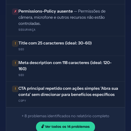
Permissions-Policy ausente
— Permissões de
✗
câmera, microfone e outros recursos não estão
controladas.
SEGURANÇA
Title com 25 caracteres (ideal: 30-60)
!
SEO
Meta description com 118 caracteres (ideal: 120-
!
160)
SEO
CTA principal repetido com ações simples 'Abra sua
!
conta' sem direcionar para benefícios específicos
COPY
+ 8 problemas identificados no relatório completo
🔓 Ver todos os 14 problemas