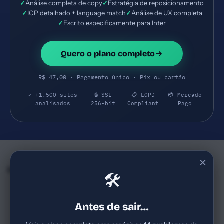
✓
Análise completa de copy
✓
Estratégia de reposicionamento
✓
ICP detalhado + language match
✓
Análise de UX completa
✓
Escrito especificamente para Inter
Quero o plano completo
R$ 47,00 · Pagamento único · Pix ou cartão
✓ +1.500 sites
🔒 SSL
📋 LGPD
💳 Mercado
analisados
256-bit
Compliant
Pago
×
Empresas e SaaS do mesmo Segmento
🛠
FreteClick
Bluma
54
71
freteclick.com.br
singu.com.br
Antes de sair…
Empresa brasileira no setor de
Mercado brasileiro de beauty-
logística/soluções de frete
on-demand com apps; estágio