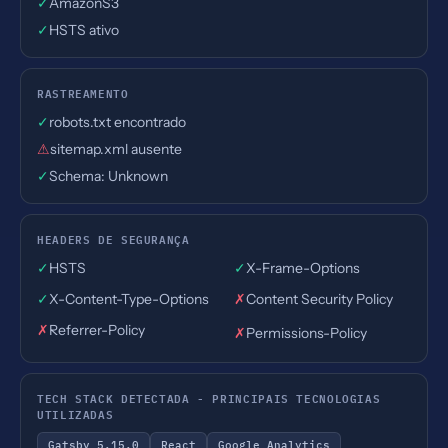
✓
AmazonS3
✓
HSTS ativo
RASTREAMENTO
✓
robots.txt encontrado
⚠
sitemap.xml ausente
✓
Schema: Unknown
HEADERS DE SEGURANÇA
✓
HSTS
✓
X-Frame-Options
✓
X-Content-Type-Options
✗
Content Security Policy
✗
Referrer-Policy
✗
Permissions-Policy
TECH STACK DETECTADA - PRINCIPAIS TECNOLOGIAS
UTILIZADAS
Gatsby 5.15.0
React
Google Analytics