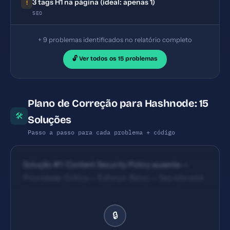
3 tags H1 na página (ideal: apenas 1)
!
SEO
+ 9 problemas identificados no relatório completo
🔓 Ver todos os 15 problemas
Plano de Correção para Hashnode: 15
🛠
Soluções
Passo a passo para cada problema + código
Solução #1: Content Security Policy ausente —
Prioridade: Crítica — Esforço: Baixo — Seu site está
vulnerável a ataques XSS e injeção de código
malicioso. — Solução #2: X-Frame-Options ausente
🔒
— Prioridade: Crítica — Esforço: Baixo — Seu site