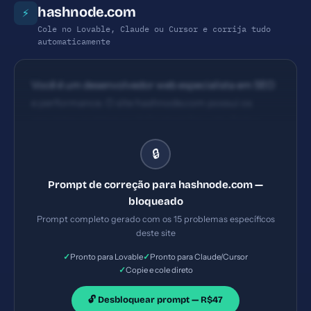
hashnode.com
⚡
Cole no Lovable, Claude ou Cursor e corrija tudo
automaticamente
Você é um desenvolvedor web especialista em SEO
e performance. O site hashnode.com possui os
seguintes problemas: 1) Content Security Policy
ausente 2) X-Frame-Options ausente 3) Referrer-
🔒
Policy ausente 4) Permissions-Policy ausente.
Implemente TODAS as correções listadas, gerando
Prompt de correção para hashnode.com —
os arquivos necessários e configurações de servidor.
bloqueado
Priorize as correções críticas primeiro.
Prompt completo gerado com os 15 problemas específicos
deste site
✓
✓
Pronto para Lovable
Pronto para Claude/Cursor
✓
Copie e cole direto
🔓 Desbloquear prompt — R$47