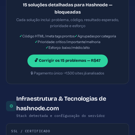
pode ser embutido em iframes maliciosos
15 soluções detalhadas para Hashnode —
(clickjacking). — Solução #5: Meta description com
bloqueadas
162 caracteres (ideal: 120-160) — Prioridade:
Cada solução inclui: problema, código, resultado esperado,
Importante — Esforço: Baixo
prioridade e esforço
✓
✓
Código HTML/meta tags prontos
Agrupadas por categoria
✓
Prioridade: crítico/importante/melhoria
✓
Esforço: baixo/médio/alto
🔓 Corrigir os 15 problemas — R$47
🔒 Pagamento único · +1.500 sites já analisados
Infraestrutura & Tecnologias de
⚙
hashnode.com
Stack detectada e configuração do servidor
SSL / CERTIFICADO