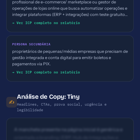
profissional de e-commerce/ marketplace ou gestor de
operações de lojas online que busca automatizar operações e
integrar plataformas (ERP + integrações) com teste gratuito,
provável setor varejo online e multicanal.
→ Ver ICP completo no relatório
PERSONA SECUNDÁRIA
proprietários de pequenas/médias empresas que precisam de
gestão integrada e conta digital para emitir boletos e
pagamentos via PIX.
→ Ver ICP completo no relatório
Análise de Copy: Tiny
✍️
Headlines, CTAs, prova social, urgência e
legibilidade
A manchete presente na página inicial é genérica e
orientada a branding (ERP, Hub de Integrações e