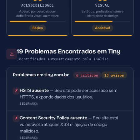
ACESSIBILIDADE
VISUAL
Acesso por pessoas com
Estética, profissionalismo e
deficiência visual ou motora
identidade do design
Básico
Aceitável
19 Problemas Encontrados em Tiny
⚠
Identificados automaticamente pela análise
6 críticos
13 avisos
Problemas em tiny.com.br
HSTS ausente
— Seu site pode ser acessado sem
✗
HTTPS, expondo dados dos usuários.
SEGURANÇA
Content Security Policy ausente
— Seu site está
✗
vulnerável a ataques XSS e injeção de código
malicioso.
SEGURANÇA