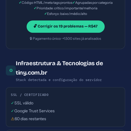
✓
✓
Código HTML/meta tags prontos
Agrupadas por categoria
✓
Prioridade: crítico/importante/melhoria
✓
Esforço: baixo/médio/alto
🔓 Corrigir os 19 problemas — R$47
🔒 Pagamento único · +1.500 sites já analisados
Infraestrutura & Tecnologias de
⚙
tiny.com.br
Stack detectada e configuração do servidor
SSL / CERTIFICADO
✓
SSL válido
✓
Google Trust Services
⚠
60 dias restantes