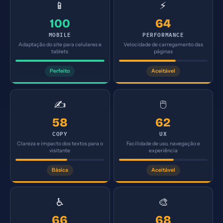
📱
⚡
100
64
MOBILE
PERFORMANCE
Adaptação do site para celulares e
Velocidade de carregamento das
tablets
páginas
Perfeito
Aceitável
✍️
🖱️
58
62
COPY
UX
Clareza e impacto dos textos para o
Facilidade de uso, navegação e
visitante
experiência
Básica
Aceitável
♿
🎨
66
68