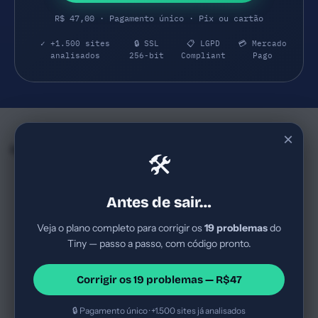
R$ 47,00 · Pagamento único · Pix ou cartão
✓ +1.500 sites
🔒 SSL
📋 LGPD
💳 Mercado
analisados
256-bit
Compliant
Pago
×
Empresas e SaaS do mesmo Segmento
🛠
Bling
Pichau
67
41
bling.com.br
pichau.com.br
Antes de sair…
ERP brasileiro para PMEs, com
E-commerce brasileiro de
foco em varejo multicanal e
hardware de PC com foco em
Veja o plano completo para corrigir os
19 problemas
do
integração com plataformas
gamers e entusiastas. Estágio
Tiny — passo a passo, com código pronto.
de venda, logística e
de maturidade digital alto, com
E-commerce
Score Bom
E-commerce
financeiro; estágio de
tráfego frequente e pro...
Score Regular
maturid...
Corrigir os 19 problemas — R$47
🔒 Pagamento único · +1.500 sites já analisados
Nuvemshop
Tray