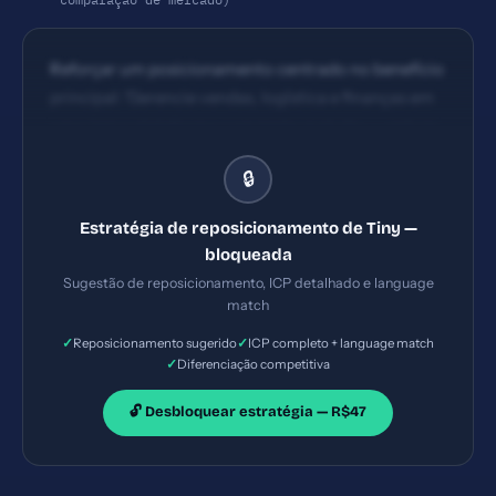
Reforçar um posicionamento centrado no benefício
principal: 'Gerencie vendas, logística e finanças em
uma única plataforma com teste gratuito — reduza
30-40% do tempo de operação' e destacar
🔒
rapidamente o ganho mensurável na dobra.
Estratégia de reposicionamento de Tiny —
bloqueada
Sugestão de reposicionamento, ICP detalhado e language
match
✓
✓
Reposicionamento sugerido
ICP completo + language match
✓
Diferenciação competitiva
🔓 Desbloquear estratégia — R$47