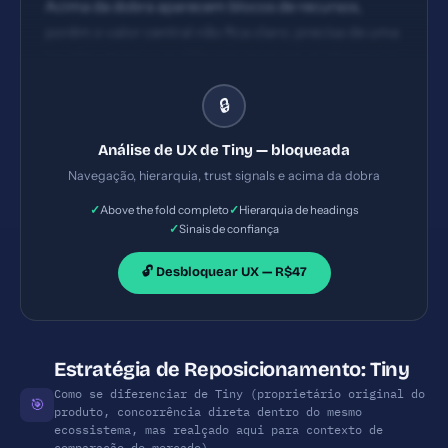
Acima da dobra aparecem blocos de recursos,
porém o valor central não fica claro; precisa de uma
headline forte e um CTA principal visível. Hierarquia
básica visível com seções e chamadas para ações,
🔒
porém a dobra não concentra o principal
valor/benefício em destaque; necessidade de
Análise de UX de Tiny — bloqueada
melhoria na leitura hierárquica (H1/H2).
Navegação, hierarquia, trust signals e acima da dobra
✓
✓
Above the fold completo
Hierarquia de headings
✓
Sinais de confiança
🔓 Desbloquear UX — R$47
Estratégia de Reposicionamento: Tiny
Como se diferenciar de Tiny (proprietário original do
🎯
produto, concorrência direta dentro do mesmo
ecossistema, mas realçado aqui para contexto de
comparação de mercado)