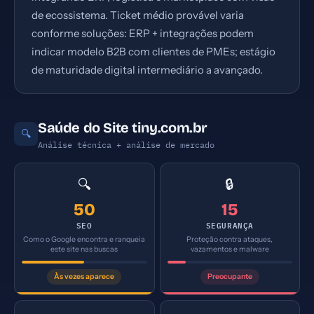
de ecossistema. Ticket médio provável varia
conforme soluções: ERP + integrações podem
indicar modelo B2B com clientes de PMEs; estágio
de maturidade digital intermediário a avançado.
Saúde do Site tiny.com.br
🔍
Análise técnica + análise de mercado
🔍
🔒
50
15
SEO
SEGURANÇA
Como o Google encontra e ranqueia
Proteção contra ataques,
este site nas buscas
vazamentos e malware
Às vezes aparece
Preocupante