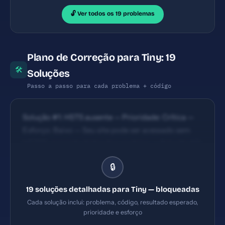
🔓 Ver todos os 19 problemas
Plano de Correção para Tiny: 19
🛠
Soluções
Passo a passo para cada problema + código
Solução #1: HSTS ausente — Prioridade: Crítica —
Esforço: Baixo — Seu site pode ser acessado sem
HTTPS, expondo dados dos usuários. — Solução #2:
Content Security Policy ausente — Prioridade:
🔒
Crítica — Esforço: Baixo — Seu site está vulnerável a
ataques XSS e injeção de código malicioso. —
19 soluções detalhadas para Tiny — bloqueadas
Solução #7: Title com 67 caracteres (ideal: 30-60)
Cada solução inclui: problema, código, resultado esperado,
— Prioridade: Importante — Esforço: Baixo
prioridade e esforço