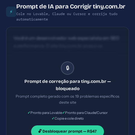
Prompt de IA para Corrigir tiny.com.br
⚡
Cole no Lovable, Claude ou Cursor e corrija tudo
automaticamente
Você é um desenvolvedor web especialista em SEO
e performance. O site tiny.com.br possui os
seguintes problemas: 1) HSTS ausente 2) Content
Security Policy ausente 3) X-Frame-Options
🔒
ausente 4) X-Content-Type-Options ausente.
Implemente TODAS as correções listadas, gerando
Prompt de correção para tiny.com.br —
os arquivos necessários e configurações de servidor.
bloqueado
Priorize as correções críticas primeiro.
Prompt completo gerado com os 19 problemas específicos
deste site
✓
✓
Pronto para Lovable
Pronto para Claude/Cursor
✓
Copie e cole direto
🔓 Desbloquear prompt — R$47