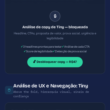
Conta Digital - Teste Grátis | Olist Tiny). Falta
clareza sobre o benefício imediato para o usuário e
🔒
proposta de valor explícita em 1-2 frases. Impacto
moderado e necessidade de foco em benefício
Análise de copy de Tiny — bloqueada
específico (ex.: 'automatize vendas online em
Headline, CTAs, proposta de valor, prova social, urgência e
minutos' ou 'gestão integrada com teste grátis').
legibilidade
CTAs aparecem em linguagem acionável como
✓
✓
3 headlines prontas para testar
Análise de cada CTA
'saiba como', 'comece a integrar', 'saiba mais', mas
✓
✓
Score de legibilidade
Detecção de prova social
nem todos estão com contraste ideal e não há CTA
principal único com ação clara na dobra.
🔓 Desbloquear copy — R$47
Recomenda-se consolidar um CTA principal acima
da dobra com verbo de ação direto (ex.: 'Teste grátis
agora' ou 'Integre já').
Análise de UX e Navegação: Tiny
🖱️
Above the fold, hierarquia visual, sinais de
confiança