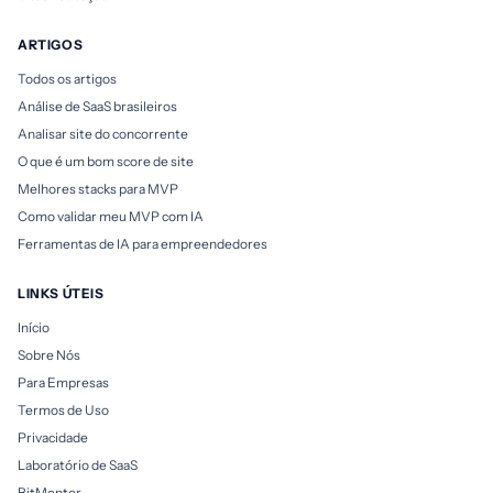
ARTIGOS
Todos os artigos
Análise de SaaS brasileiros
Analisar site do concorrente
O que é um bom score de site
Melhores stacks para MVP
Como validar meu MVP com IA
Ferramentas de IA para empreendedores
LINKS ÚTEIS
Início
Sobre Nós
Para Empresas
Termos de Uso
Privacidade
Laboratório de SaaS
BitMentor