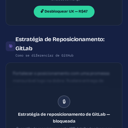
decisão.
🔓 Desbloquear UX — R$47
Estratégia de Reposicionamento:
🎯
GitLab
Como se diferenciar de GitHub
Fortalecer o posicionamento com uma promessa
mensurável logo na dobra: 'Acelere entrega de
software segura com IA integrada em uma única
plataforma — reduza MTTR em X%'. Além disso,
🔒
incluir conteúdo regional (pt-BR) para o público
brasileiro.
Estratégia de reposicionamento de GitLab —
bloqueada