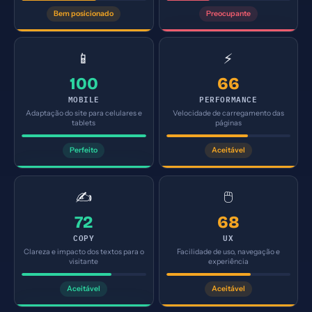
Bem posicionado
Preocupante
📱
⚡
100
66
MOBILE
PERFORMANCE
Adaptação do site para celulares e
Velocidade de carregamento das
tablets
páginas
Perfeito
Aceitável
✍️
🖱️
72
68
COPY
UX
Clareza e impacto dos textos para o
Facilidade de uso, navegação e
visitante
experiência
Aceitável
Aceitável