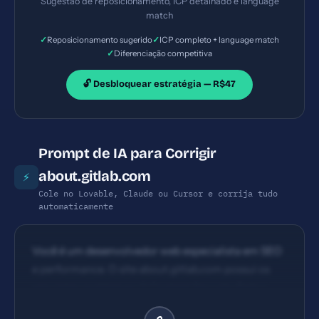
Sugestão de reposicionamento, ICP detalhado e language
match
✓
✓
Reposicionamento sugerido
ICP completo + language match
✓
Diferenciação competitiva
🔓 Desbloquear estratégia — R$47
Prompt de IA para Corrigir
about.gitlab.com
⚡
Cole no Lovable, Claude ou Cursor e corrija tudo
automaticamente
Você é um desenvolvedor web especialista em SEO
e performance. O site about.gitlab.com possui os
seguintes problemas: 1) Content Security Policy
ausente 2) X-Frame-Options ausente 3) X-