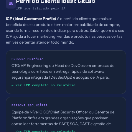
Perfil do Cliente Ideal: GitLab
👥
ICP identificado pela IA
ICP (Ideal Customer Profile)
é o perfil do cliente que mais se
beneficia do seu produto e tem maior probabilidade de comprar,
usar de forma recorrente e indicar para outros. Saber quem é o seu
ICP ajuda a focar marketing, vendas e produto nas pessoas certas
em vez de tentar atender todo mundo.
PERSONA PRIMÁRIA
CTO/VP Engineering ou Head de DevOps em empresas de
tecnologia com foco em entrega rápida de software,
segurança integrada (DevSecOps) e adoção de IA para
automação. Busca por plataforma única que integre
→ Ver ICP completo no relatório
planejamento, código, CI/CD, segurança e operações.
PERSONA SECUNDÁRIA
Equipe de Nível CISO/Chief Security Officer ou Gerente de
Platform/Infra em grandes organizações que precisam
consolidar ferramentas de SAST, SCA, DAST e gestão de
vulnerabilidades dentro de um único painel.
→ Ver ICP completo no relatório