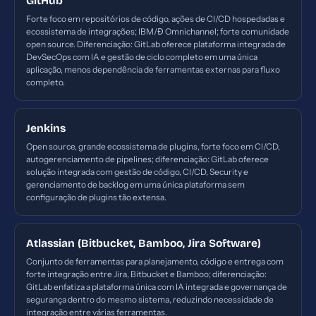
GitHub
Forte foco em repositórios de código, ações de CI/CD hospedadas e
ecossistema de integrações; IBM/Đ Omnichannel; forte comunidade
open source. Diferenciação: GitLab oferece plataforma integrada de
DevSecOps com IA e gestão de ciclo completo em uma única
aplicação, menos dependência de ferramentas externas para fluxo
completo.
Jenkins
Open source, grande ecossistema de plugins, forte foco em CI/CD,
autogerenciamento de pipelines; diferenciação: GitLab oferece
solução integrada com gestão de código, CI/CD, Security e
gerenciamento de backlog em uma única plataforma sem
configuração de plugins tão extensa.
Atlassian (Bitbucket, Bamboo, Jira Software)
Conjunto de ferramentas para planejamento, código e entrega com
forte integração entre Jira, Bitbucket e Bamboo; diferenciação:
GitLab enfatiza a plataforma única com IA integrada e governança de
segurança dentro do mesmo sistema, reduzindo necessidade de
integração entre várias ferramentas.