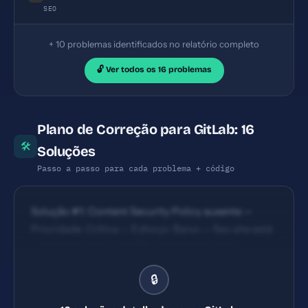
SEO
+ 10 problemas identificados no relatório completo
🔓 Ver todos os 16 problemas
Plano de Correção para GitLab: 16
🛠
Soluções
Passo a passo para cada problema + código
Solução #1: Content Security Policy ausente —
Prioridade: Crítica — Esforço: Baixo — Seu site está
vulnerável a ataques XSS e injeção de código
malicioso. — Solução #2: X-Frame-Options ausente
🔒
— Prioridade: Crítica — Esforço: Baixo — Seu site
pode ser embutido em iframes maliciosos