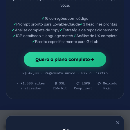
você.
✓
16 correções com código
✓
Prompt pronto para Lovable/Claude
✓
3 headlines prontas
✓
Análise completa de copy
✓
Estratégia de reposicionamento
✓
ICP detalhado + language match
✓
Análise de UX completa
✓
Escrito especificamente para GitLab
Quero o plano completo
R$ 47,00 · Pagamento único · Pix ou cartão
✓ +1.500 sites
🔒 SSL
📋 LGPD
💳 Mercado
analisados
256-bit
Compliant
Pago
×
Empresas e SaaS do mesmo Segmento