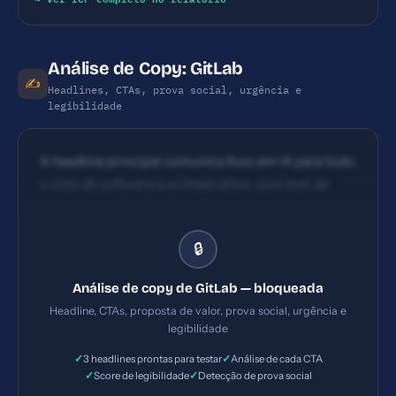
Análise de Copy: GitLab
✍️
Headlines, CTAs, prova social, urgência e
legibilidade
A headline principal comunica foco em IA para todo
o ciclo de software e orchestration, com tom de
liderança em DevSecOps. Clareza é boa para quem
já conhece o conceito, mas pode não ser
🔒
imediatamente compreensível para tomadores de
decisão não profundamente familiarizados com
Análise de copy de GitLab — bloqueada
DevSecOps. Impacto moderado e centrado no
Headline, CTAs, proposta de valor, prova social, urgência e
benefício de automação e integração. CTAs visíveis
legibilidade
(Get started / Try for free) aparecem logo acima da
✓
✓
3 headlines prontas para testar
Análise de cada CTA
dobra; tomam ação clara. No entanto, a repetição
✓
✓
Score de legibilidade
Detecção de prova social
de CTAs pode criar ruído para usuários iniciantes;