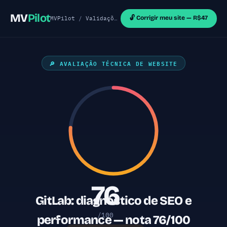
MV
Pilot
🔓 Corrigir meu site — R$47
MVPilot
/
Validações de MVP
/
Sites React
/ GitLab
🔎 AVALIAÇÃO TÉCNICA DE WEBSITE
76
GitLab: diagnóstico de SEO e
/100
performance — nota 76/100