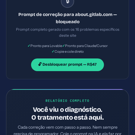
🔒
Content-Type-Options ausente 4) Referrer-Policy
ausente. Implemente TODAS as correções listadas,
Prompt de correção para about.gitlab.com —
gerando os arquivos necessários e configurações de
bloqueado
servidor. Priorize as correções críticas primeiro.
Prompt completo gerado com os 16 problemas específicos
deste site
✓
✓
Pronto para Lovable
Pronto para Claude/Cursor
✓
Copie e cole direto
🔓 Desbloquear prompt — R$47
RELATÓRIO COMPLETO
Você viu o diagnóstico.
O tratamento está aqui.
Cada correção vem com passo a passo. Nem sempre
precisa de programador. Cole o prompt na IA e ela faz por