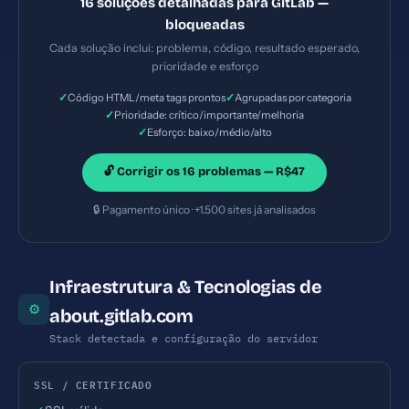
16 soluções detalhadas para GitLab —
(clickjacking). — Solução #6: Meta description com
bloqueadas
53 caracteres (ideal: 120-160) — Prioridade:
Cada solução inclui: problema, código, resultado esperado,
Importante — Esforço: Baixo
prioridade e esforço
✓
✓
Código HTML/meta tags prontos
Agrupadas por categoria
✓
Prioridade: crítico/importante/melhoria
✓
Esforço: baixo/médio/alto
🔓 Corrigir os 16 problemas — R$47
🔒 Pagamento único · +1.500 sites já analisados
Infraestrutura & Tecnologias de
⚙
about.gitlab.com
Stack detectada e configuração do servidor
SSL / CERTIFICADO