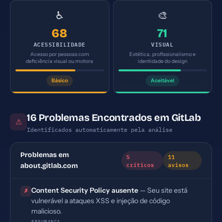
♿
🎨
68
71
ACESSIBILIDADE
VISUAL
Acesso por pessoas com
Estética, profissionalismo e
deficiência visual ou motora
identidade do design
Básico
Aceitável
16 Problemas Encontrados em GitLab
⚠
Identificados automaticamente pela análise
Problemas em
5
11
críticos
avisos
about.gitlab.com
Content Security Policy ausente
— Seu site está
✗
vulnerável a ataques XSS e injeção de código
malicioso.
SEGURANÇA