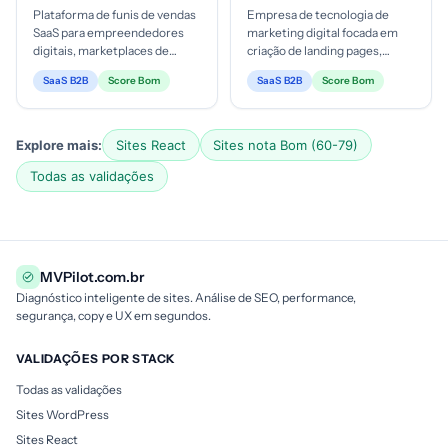
Plataforma de funis de vendas
Empresa de tecnologia de
SaaS para empreendedores
marketing digital focada em
digitais, marketplaces de
criação de landing pages,
produtos digitais,
otimização de conversões,
SaaS B2B
Score Bom
SaaS B2B
Score Bom
infoprodutores. Ticket típico
automação de marketing e IA.
depende...
Nic...
Explore mais:
Sites React
Sites nota Bom (60-79)
Todas as validações
MVPilot.com.br
Diagnóstico inteligente de sites. Análise de SEO, performance,
segurança, copy e UX em segundos.
VALIDAÇÕES POR STACK
Todas as validações
Sites WordPress
Sites React