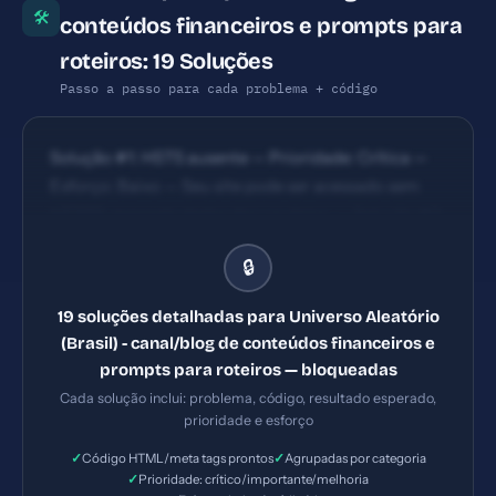
🛠
conteúdos financeiros e prompts para
roteiros: 19 Soluções
Passo a passo para cada problema + código
Solução #1: HSTS ausente — Prioridade: Crítica —
Esforço: Baixo — Seu site pode ser acessado sem
HTTPS, expondo dados dos usuários. — Solução #2:
Content Security Policy ausente — Prioridade:
🔒
Crítica — Esforço: Baixo — Seu site está vulnerável a
ataques XSS e injeção de código malicioso. —
19 soluções detalhadas para Universo Aleatório
Solução #6: Meta description ausente — Prioridade:
(Brasil) - canal/blog de conteúdos financeiros e
Importante — Esforço: Baixo
prompts para roteiros — bloqueadas
Cada solução inclui: problema, código, resultado esperado,
prioridade e esforço
✓
✓
Código HTML/meta tags prontos
Agrupadas por categoria
✓
Prioridade: crítico/importante/melhoria