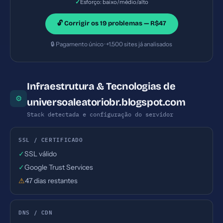
✓
Esforço: baixo/médio/alto
🔓 Corrigir os 19 problemas — R$47
🔒 Pagamento único · +1.500 sites já analisados
Infraestrutura & Tecnologias de
⚙
universoaleatoriobr.blogspot.com
Stack detectada e configuração do servidor
SSL / CERTIFICADO
✓
SSL válido
✓
Google Trust Services
⚠
47 dias restantes
DNS / CDN