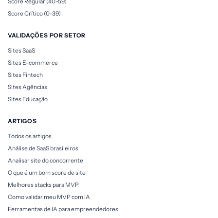
Score Regular (40-59)
Score Crítico (0-39)
VALIDAÇÕES POR SETOR
Sites SaaS
Sites E-commerce
Sites Fintech
Sites Agências
Sites Educação
ARTIGOS
Todos os artigos
Análise de SaaS brasileiros
Analisar site do concorrente
O que é um bom score de site
Melhores stacks para MVP
Como validar meu MVP com IA
Ferramentas de IA para empreendedores