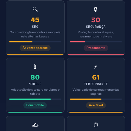
🔍
🔒
45
30
SEO
SEGURANÇA
Como o Google encontra e ranqueia
Proteção contra ataques,
este site nas buscas
vazamentos e malware
Às vezes aparece
Preocupante
📱
⚡
80
61
MOBILE
PERFORMANCE
Adaptação do site para celulares e
Velocidade de carregamento das
tablets
páginas
Bom mobile
Aceitável
✍️
🖱️