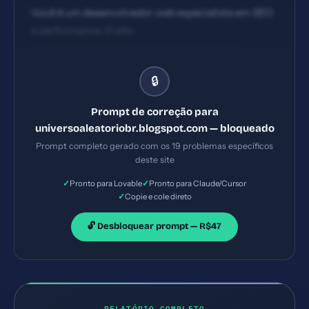
Você é um desenvolvedor web especialista em SEO
e performance. O site
universoaleatoriobr.blogspot.com possui os
seguintes problemas: 1) HSTS ausente 2) Content
🔒
Security Policy ausente 3) X-Frame-Options
ausente 4) Referrer-Policy ausente. Implemente
Prompt de correção para
TODAS as correções listadas, gerando os arquivos
universoaleatoriobr.blogspot.com — bloqueado
necessários e configurações de servidor. Priorize as
Prompt completo gerado com os 19 problemas específicos
correções críticas primeiro.
deste site
✓
✓
Pronto para Lovable
Pronto para Claude/Cursor
✓
Copie e cole direto
🔓 Desbloquear prompt — R$47
RELATÓRIO COMPLETO