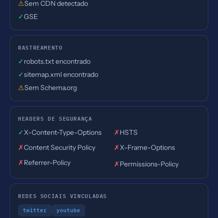
⚠
Sem CDN detectado
✓
GSE
RASTREAMENTO
✓
robots.txt encontrado
✓
sitemap.xml encontrado
⚠
Sem Schema.org
HEADERS DE SEGURANÇA
✓
X-Content-Type-Options
✗
HSTS
✗
Content Security Policy
✗
X-Frame-Options
✗
Referrer-Policy
✗
Permissions-Policy
REDES SOCIAIS VINCULADAS
twitter
youtube