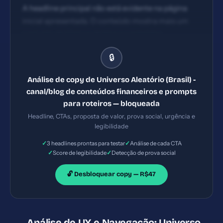
A headline principal não está evidente na página
inicial apresentada. O conteúdo mostra mais um
conjunto de tópicos de blog e conteúdos
específicos de posts sem uma promessa clara de
🔒
benefício único para o visitante (ex.: 'Crie roteiros de
finanças em minutos com um prompt estratégico').
Análise de copy de Universo Aleatório (Brasil) -
Falta clareza sobre o que exatamente o usuário
canal/blog de conteúdos financeiros e prompts
ganha ao navegar pelo site de forma imediata.
para roteiros — bloqueada
Poucos CTAs visíveis acima da dobra. Os CTAs
Headline, CTAs, proposta de valor, prova social, urgência e
existentes são direcionados a links de posts e a
legibilidade
conteúdos específicos, mas não há CTA principal
✓
✓
3 headlines prontas para testar
Análise de cada CTA
com ação orientada (ex.: 'Crie seu roteiro agora',
✓
✓
Score de legibilidade
Detecção de prova social
'Baixe o guia', ou 'Assine a newsletter').
🔓 Desbloquear copy — R$47
Análise de UX e Navegação: Universo