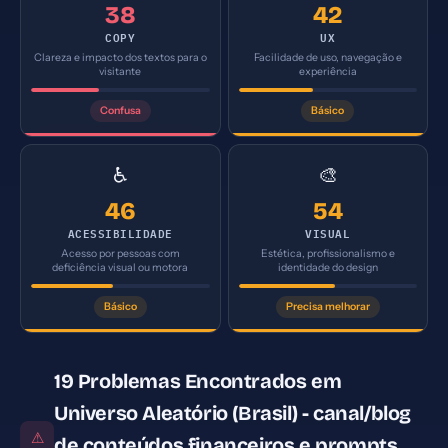
38
42
COPY
UX
Clareza e impacto dos textos para o
Facilidade de uso, navegação e
visitante
experiência
Confusa
Básico
♿
🎨
46
54
ACESSIBILIDADE
VISUAL
Acesso por pessoas com
Estética, profissionalismo e
deficiência visual ou motora
identidade do design
Básico
Precisa melhorar
19 Problemas Encontrados em
Universo Aleatório (Brasil) - canal/blog
⚠
de conteúdos financeiros e prompts