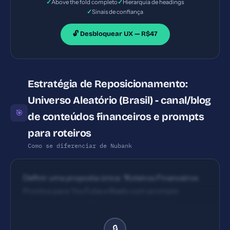
✓
✓
Above the fold completo
Hierarquia de headings
✓
Sinais de confiança
🔓 Desbloquear UX — R$47
Estratégia de Reposicionamento:
Universo Aleatório (Brasil) - canal/blog
🎯
de conteúdos financeiros e prompts
para roteiros
Como se diferenciar de Nubank
Definir uma proposta única: 'Roteiros Financeiros
Prontos para YouTube e Reels com prompts
estratégicos' com CTA claro para baixar um
template gratuito e uma newsletter semanal de
🔒