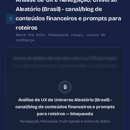
Aleatório (Brasil) - canal/blog de
conteúdos financeiros e prompts para
🖱️
roteiros
Above the fold, hierarquia visual, sinais de
confiança
Acima da dobra, não há claro valor ou CTA principal;
o usuário precisa rolar para entender o propósito do
site. A hierarquia visual não guia o usuário de forma
eficiente para conversões. A página inicial
🔒
apresenta muitos itens sem fluxo claro; títulos e
chamadas para leitura não estão centrados em
Análise de UX de Universo Aleatório (Brasil) -
objetivos de negócio (conversão/lead).
canal/blog de conteúdos financeiros e prompts
para roteiros — bloqueada
Navegação, hierarquia, trust signals e acima da dobra