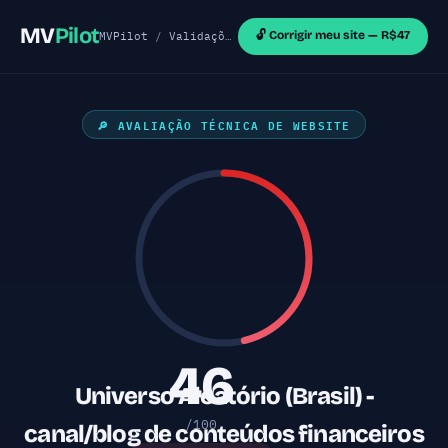
MV
Pilot
🔓 Corrigir meu site — R$47
MVPilot
/
Validações de MVP
/
Sites Outras Tecnol
🔎 AVALIAÇÃO TÉCNICA DE WEBSITE
46
Universo Aleatório (Brasil) -
/100
canal/blog de conteúdos financeiros