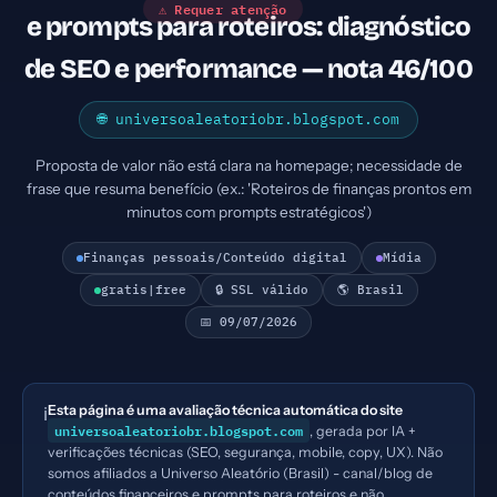
⚠ Requer atenção
e prompts para roteiros: diagnóstico
de SEO e performance — nota 46/100
🌐 universoaleatoriobr.blogspot.com
Proposta de valor não está clara na homepage; necessidade de
frase que resuma benefício (ex.: 'Roteiros de finanças prontos em
minutos com prompts estratégicos')
Finanças pessoais/Conteúdo digital
Mídia
gratis|free
🔒 SSL válido
🌎 Brasil
📅 09/07/2026
Esta página é uma avaliação técnica automática do site
ℹ️
universoaleatoriobr.blogspot.com
, gerada por IA +
verificações técnicas (SEO, segurança, mobile, copy, UX). Não
somos afiliados a Universo Aleatório (Brasil) - canal/blog de
conteúdos financeiros e prompts para roteiros e não