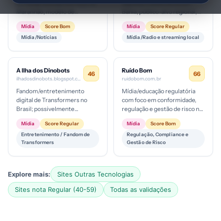
portal de notícias com foco no
digital provávelmente em
Maranhão; modelo de
Bahia; público-alvo regional,
negócios baseado em
com possível monetização via
Mídia
Score Bom
Mídia
Score Regular
publicidade e conteúdo
publicidade local, patrocíni...
Mídia/Notícias
Mídia/Radio e streaming local
pago/assinatura ...
A Ilha dos Dinobots
Ruído Bom
46
66
ilhadosdinobots.blogspot.com
ruidobom.com.br
Fandom/entretenimento
Mídia/educação regulatória
digital de Transformers no
com foco em conformidade,
Brasil; possivelmente
regulação e gestão de risco no
monetização por meio de
Brasil. Público corporativo de
Mídia
Score Regular
Mídia
Score Bom
tráfego de fãs, parcerias de
PME a grandes empresas...
Entretenimento / Fandom de
Regulação, Compliance e
conteúdo ou p...
Transformers
Gestão de Risco
Explore mais:
Sites Outras Tecnologias
Sites nota Regular (40-59)
Todas as validações