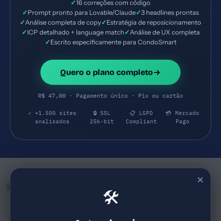
✓
16 correções com código
✓
Prompt pronto para Lovable/Claude
✓
3 headlines prontas
✓
Análise completa de copy
✓
Estratégia de reposicionamento
✓
ICP detalhado + language match
✓
Análise de UX completa
✓
Escrito especificamente para CondoSmart
Quero o plano completo
R$ 47,00 · Pagamento único · Pix ou cartão
✓ +1.500 sites
🔒 SSL
📋 LGPD
💳 Mercado
analisados
256-bit
Compliant
Pago
×
Empresas e SaaS do mesmo Segmento
🛠
Tripetto
OpenAI
69
77
tripetto.com
openai.com