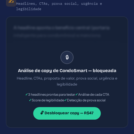
✍️
Headlines, CTAs, prova social, urgência e
legibilidade
A headline aponta o benefício central (portaria
inteligente para condomínios) e menciona
funcionalidades (gerencie encomendas, moradores
e segurança). Falta clareza de diferenciador e
🔒
impacto imediato; o tom é direto, porém poderia
comunicar resultado específico em menos palavras
Análise de copy de CondoSmart — bloqueada
para criar urgência. CTAs não aparecem
Headline, CTAs, proposta de valor, prova social, urgência e
plenamente no conteúdo fornecido; supõe-se
legibilidade
presença de CTA, mas sem texto visível na captura.
✓
✓
3 headlines prontas para testar
Análise de cada CTA
Recomenda-se um CTA principal claro (ex.: 'Solicitar
✓
✓
Score de legibilidade
Detecção de prova social
demonstração' ou 'Experimente grátis por 14 dias')
com contraste e posicionamento respeitando a
🔓 Desbloquear copy — R$47
leitura natural.