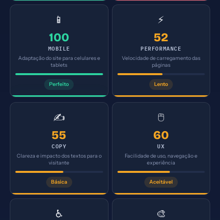
📱
⚡
100
52
MOBILE
PERFORMANCE
Adaptação do site para celulares e
Velocidade de carregamento das
tablets
páginas
Perfeito
Lento
✍️
🖱️
55
60
COPY
UX
Clareza e impacto dos textos para o
Facilidade de uso, navegação e
visitante
experiência
Básica
Aceitável
♿
🎨