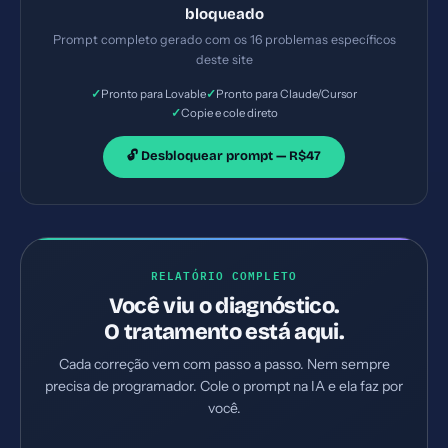
gerando os arquivos necessários e configurações de
bloqueado
servidor. Priorize as correções críticas primeiro.
Prompt completo gerado com os 16 problemas específicos
deste site
✓
✓
Pronto para Lovable
Pronto para Claude/Cursor
✓
Copie e cole direto
🔓 Desbloquear prompt — R$47
RELATÓRIO COMPLETO
Você viu o diagnóstico.
O tratamento está aqui.
Cada correção vem com passo a passo. Nem sempre
precisa de programador. Cole o prompt na IA e ela faz por
você.