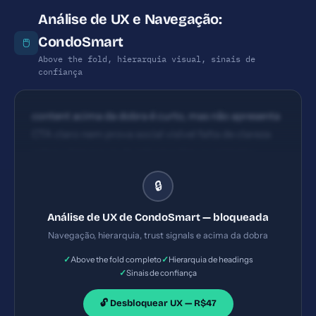
Análise de UX e Navegação:
CondoSmart
🖱️
Above the fold, hierarquia visual, sinais de
confiança
content acima da dobra é curto, mas não apresenta
CTA claro nem prova social visível falta de clareza
sobre a hierarquia de informações na primeira
dobra; é necessário um título principal, subtítulo
🔒
explicativo e um CTA destacado.
Análise de UX de CondoSmart — bloqueada
Navegação, hierarquia, trust signals e acima da dobra
✓
✓
Above the fold completo
Hierarquia de headings
✓
Sinais de confiança
🔓 Desbloquear UX — R$47