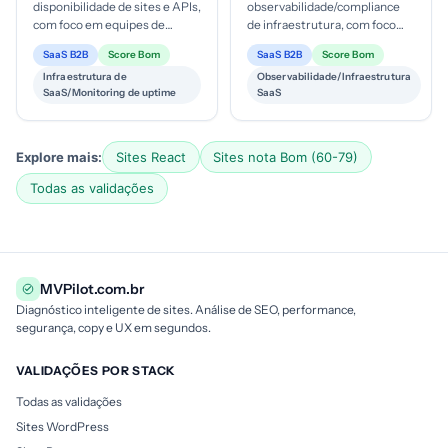
disponibilidade de sites e APIs,
observabilidade/compliance
com foco em equipes de
de infraestrutura, com foco
desenvolvimento, operações
em custo-eficiência, dados em
SaaS B2B
Score Bom
SaaS B2B
Score Bom
de TI e empresas que
nuvem, OpenTelemetry e
Infraestrutura de
Observabilidade/Infraestrutura
precisam ...
eBPF; estágio de ...
SaaS/Monitoring de uptime
SaaS
Explore mais:
Sites React
Sites nota Bom (60-79)
Todas as validações
MVPilot.com.br
Diagnóstico inteligente de sites. Análise de SEO, performance,
segurança, copy e UX em segundos.
VALIDAÇÕES POR STACK
Todas as validações
Sites WordPress