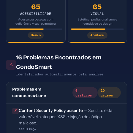
65
65
ACESSIBILIDADE
VISUAL
Acesso por pessoas com
Estética, profissionalismo e
deficiência visual ou motora
identidade do design
Básico
Aceitável
16 Problemas Encontrados em
⚠
CondoSmart
Identificados automaticamente pela análise
Problemas em
6
10
críticos
avisos
condosmart.one
Content Security Policy ausente
— Seu site está
✗
vulnerável a ataques XSS e injeção de código
malicioso.
SEGURANÇA