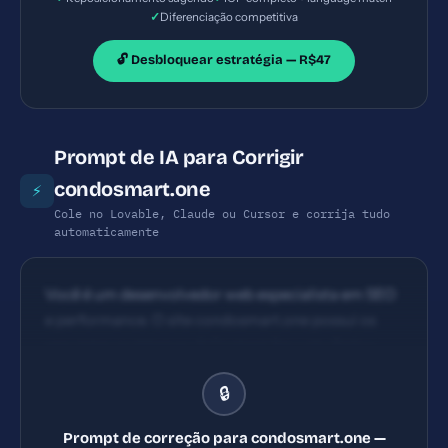
✓
Diferenciação competitiva
🔓 Desbloquear estratégia — R$47
Prompt de IA para Corrigir
condosmart.one
⚡
Cole no Lovable, Claude ou Cursor e corrija tudo
automaticamente
Você é um desenvolvedor web especialista em SEO
e performance. O site condosmart.one possui os
seguintes problemas: 1) Content Security Policy
ausente 2) X-Frame-Options ausente 3) X-
🔒
Content-Type-Options ausente 4) Referrer-Policy
ausente. Implemente TODAS as correções listadas,
Prompt de correção para condosmart.one —