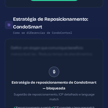
Estratégia de Reposicionamento:
🎯
CondoSmart
Como se diferenciar de CondoControl
Definir um slogan que comunique benefício
mensurável (ex.: 'Reduza tempo de atendimentos
em 40% e aumente a segurança em condomínios
com nossa portaria inteligente'). Incluir prova social
🔒
e casos de uso na homepage
Estratégia de reposicionamento de CondoSmart
— bloqueada
Sugestão de reposicionamento, ICP detalhado e language
match
✓
✓
Reposicionamento sugerido
ICP completo + language match