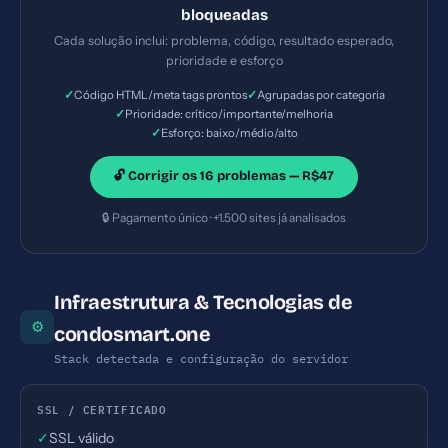
(clickjacking). — Solução #6: Tag H1 ausente —
bloqueadas
Prioridade: Importante — Esforço: Baixo
Cada solução inclui: problema, código, resultado esperado,
prioridade e esforço
✓
✓
Código HTML/meta tags prontos
Agrupadas por categoria
✓
Prioridade: crítico/importante/melhoria
✓
Esforço: baixo/médio/alto
🔓 Corrigir os 16 problemas — R$47
🔒 Pagamento único · +1.500 sites já analisados
Infraestrutura & Tecnologias de
⚙
condosmart.one
Stack detectada e configuração do servidor
SSL / CERTIFICADO
✓
SSL válido