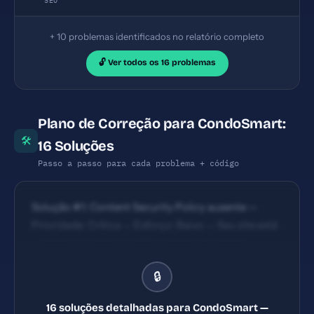
SEO
+ 10 problemas identificados no relatório completo
🔓 Ver todos os 16 problemas
Plano de Correção para CondoSmart:
🛠
16 Soluções
Passo a passo para cada problema + código
Solução #1: Content Security Policy ausente —
Prioridade: Crítica — Esforço: Baixo — Seu site está
vulnerável a ataques XSS e injeção de código
malicioso. — Solução #2: X-Frame-Options ausente
🔒
— Prioridade: Crítica — Esforço: Baixo — Seu site
pode ser embutido em iframes maliciosos
16 soluções detalhadas para CondoSmart —