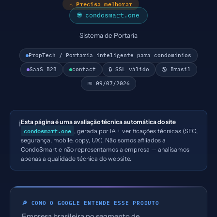
⚠ Precisa melhorar
🌐 condosmart.one
Sistema de Portaria
PropTech / Portaria inteligente para condomínios
SaaS B2B
contact
🔒 SSL válido
🌎 Brasil
📅 09/07/2026
Esta página é uma avaliação técnica automática do site
ℹ️
condosmart.one
, gerada por IA + verificações técnicas (SEO,
segurança, mobile, copy, UX). Não somos afiliados a
CondoSmart e não representamos a empresa — analisamos
apenas a qualidade técnica do website.
🔎 COMO O GOOGLE ENTENDE ESSE PRODUTO
Empresa brasileira no segmento de