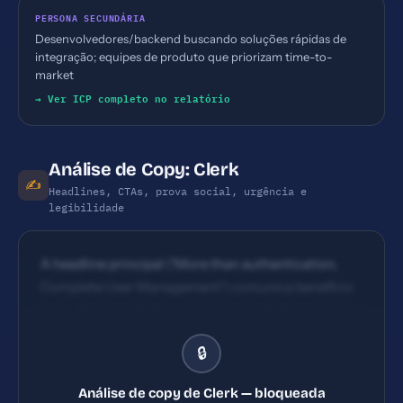
PERSONA SECUNDÁRIA
Desenvolvedores/backend buscando soluções rápidas de
integração; equipes de produto que priorizam time-to-
market
→ Ver ICP completo no relatório
Análise de Copy: Clerk
✍️
Headlines, CTAs, prova social, urgência e
legibilidade
A headline principal ('More than authentication,
Complete User Management') comunica benefício
claro de forma direta, com tom orientado a produto.
Impacto moderado: poderia reforçar algum
🔒
benefício quantificável (ex.: 'lance sua app em X
dias', 'reduz integração em Y'). CTAs visíveis e
Análise de copy de Clerk — bloqueada