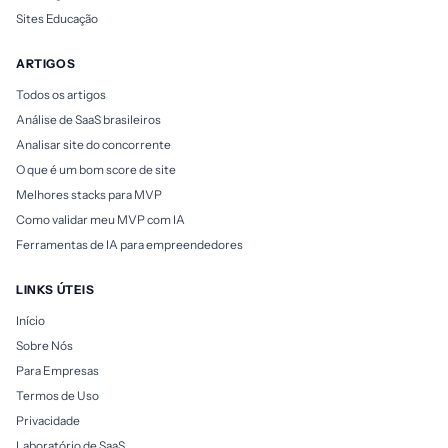
Sites Educação
ARTIGOS
Todos os artigos
Análise de SaaS brasileiros
Analisar site do concorrente
O que é um bom score de site
Melhores stacks para MVP
Como validar meu MVP com IA
Ferramentas de IA para empreendedores
LINKS ÚTEIS
Início
Sobre Nós
Para Empresas
Termos de Uso
Privacidade
Laboratório de SaaS