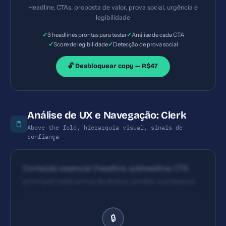
repetidos ('Start building', 'Start building for free',
Headline, CTAs, proposta de valor, prova social, urgência e
'Explore all components') com copy orientada à
legibilidade
ação. No entanto, a redundância de CTAs em
✓
✓
3 headlines prontas para testar
Análise de cada CTA
duplicidade de links pode confundir; ideal manter 1
✓
✓
Score de legibilidade
Detecção de prova social
CTA principal consistente na dobra.
🔓 Desbloquear copy — R$47
Análise de UX e Navegação: Clerk
🖱️
Above the fold, hierarquia visual, sinais de
confiança
Conteúdo essencial (headline, subheadline, CTA
principal) está acima da dobra; porém, a presença
de múltiplos CTAs pode desviar o foco. Hierarquia
de informações razoável: título, benefício, CTAs,
🔒
prova social; estrutura clara, layout com elementos