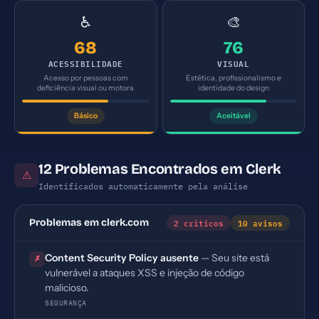
♿
🎨
68
76
ACESSIBILIDADE
VISUAL
Acesso por pessoas com
Estética, profissionalismo e
deficiência visual ou motora
identidade do design
Básico
Aceitável
12 Problemas Encontrados em Clerk
⚠
Identificados automaticamente pela análise
2 críticos
10 avisos
Problemas em clerk.com
Content Security Policy ausente
— Seu site está
✗
vulnerável a ataques XSS e injeção de código
malicioso.
SEGURANÇA