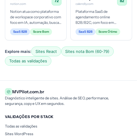
72
82
notion.com
calendly.com
Notion atua como plataforma
Plataforma SaaS de
de workspace corporativo com
agendamento online
foco em IA, automação, busca
B2B/B2C, com foco em
abrangente e colaboração.
equipes e enterprise.
SaaS B2B
Score Bom
SaaS B2B
Score Ótimo
Nicho de SaaS B2B com múl...
Monetização baseada em
planos e add-ons; ticket médio
va...
Explore mais:
Sites React
Sites nota Bom (60-79)
Todas as validações
MVPilot.com.br
Diagnóstico inteligente de sites. Análise de SEO, performance,
segurança, copy e UX em segundos.
VALIDAÇÕES POR STACK
Todas as validações
Sites WordPress