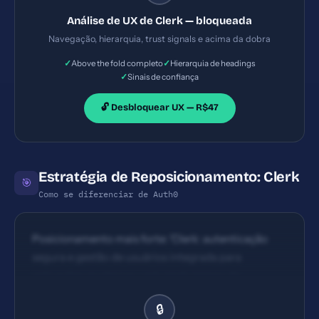
visuais que guiam o usuário.
Análise de UX de Clerk — bloqueada
Navegação, hierarquia, trust signals e acima da dobra
✓
✓
Above the fold completo
Hierarquia de headings
✓
Sinais de confiança
🔓 Desbloquear UX — R$47
Estratégia de Reposicionamento: Clerk
🎯
Como se diferenciar de Auth0
Posicionamento mais forte: 'Clerk: autenticação
segura e gestão de usuários integrada para
aplicações modernas, reduzindo tempo de
integração em até 70%, com UI pronta para deploy
🔒
em seu domínio.'