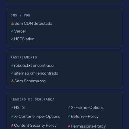
DNS / CDN
⚠
Sem CDN detectado
✓
Vercel
✓
HSTS ativo
RASTREAMENTO
✓
robots.txt encontrado
✓
sitemap.xml encontrado
⚠
Sem Schema.org
HEADERS DE SEGURANÇA
✓
HSTS
✓
X-Frame-Options
✓
X-Content-Type-Options
✓
Referrer-Policy
✗
Content Security Policy
✗
Permissions-Policy