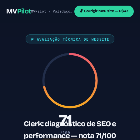
MV
Pilot
🔓 Corrigir meu site — R$47
MVPilot
/
Validações de MVP
/
Sites React
/ Clerk 
🔎 AVALIAÇÃO TÉCNICA DE WEBSITE
71
Clerk: diagnóstico de SEO e
/100
performance — nota 71/100