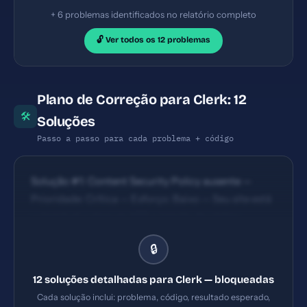
+ 6 problemas identificados no relatório completo
🔓 Ver todos os 12 problemas
Plano de Correção para Clerk: 12
🛠
Soluções
Passo a passo para cada problema + código
Solução #1: Content Security Policy ausente —
Prioridade: Crítica — Esforço: Baixo — Seu site está
vulnerável a ataques XSS e injeção de código
malicioso. — Solução #2: Permissions-Policy
🔒
ausente — Prioridade: Crítica — Esforço: Baixo —
Permissões de câmera, microfone e outros recursos
12 soluções detalhadas para Clerk — bloqueadas
não estão controladas. — Solução #3: 6 tags H1 na
Cada solução inclui: problema, código, resultado esperado,
página (ideal: apenas 1) — Prioridade: Importante —