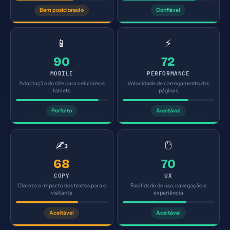
Bem posicionado
Confiável
📱
⚡
90
72
MOBILE
PERFORMANCE
Adaptação do site para celulares e
Velocidade de carregamento das
tablets
páginas
Perfeito
Aceitável
✍️
🖱️
68
70
COPY
UX
Clareza e impacto dos textos para o
Facilidade de uso, navegação e
visitante
experiência
Aceitável
Aceitável