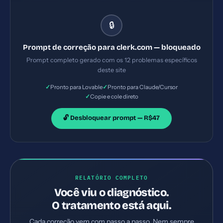
problemas: 1) Content Security Policy ausente 2)
Permissions-Policy ausente 3) 6 tags H1 na página
🔒
(ideal: apenas 1) 4) 29 imagens sem alt text.
Implemente TODAS as correções listadas, gerando
Prompt de correção para clerk.com — bloqueado
os arquivos necessários e configurações de servidor.
Prompt completo gerado com os 12 problemas específicos
Priorize as correções críticas primeiro.
deste site
✓
✓
Pronto para Lovable
Pronto para Claude/Cursor
✓
Copie e cole direto
🔓 Desbloquear prompt — R$47
RELATÓRIO COMPLETO
Você viu o diagnóstico.
O tratamento está aqui.
Cada correção vem com passo a passo. Nem sempre