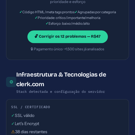
prioridade e esforço
Esforço: Baixo
✓
✓
Código HTML/meta tags prontos
Agrupadas por categoria
✓
Prioridade: crítico/importante/melhoria
✓
Esforço: baixo/médio/alto
🔓 Corrigir os 12 problemas — R$47
🔒 Pagamento único · +1.500 sites já analisados
Infraestrutura & Tecnologias de
⚙
clerk.com
Stack detectada e configuração do servidor
SSL / CERTIFICADO
✓
SSL válido
✓
Let's Encrypt
⚠
38 dias restantes