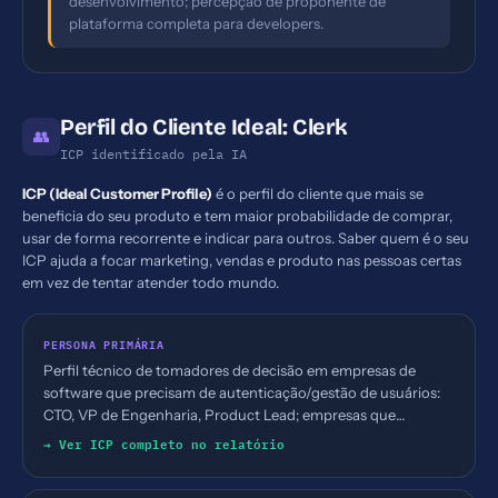
desenvolvimento; percepção de proponente de
plataforma completa para developers.
Perfil do Cliente Ideal: Clerk
👥
ICP identificado pela IA
ICP (Ideal Customer Profile)
é o perfil do cliente que mais se
beneficia do seu produto e tem maior probabilidade de comprar,
usar de forma recorrente e indicar para outros. Saber quem é o seu
ICP ajuda a focar marketing, vendas e produto nas pessoas certas
em vez de tentar atender todo mundo.
PERSONA PRIMÁRIA
Perfil técnico de tomadores de decisão em empresas de
software que precisam de autenticação/gestão de usuários:
CTO, VP de Engenharia, Product Lead; empresas que
desenvolvem apps com React/Next.js/Remix
→ Ver ICP completo no relatório