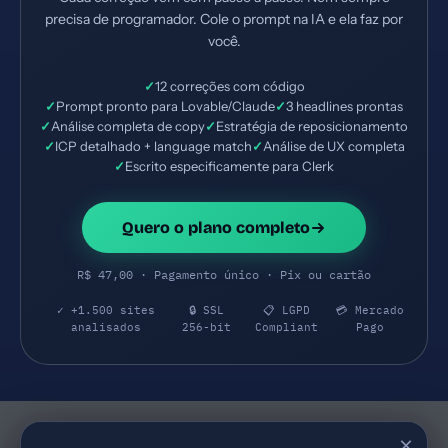
precisa de programador. Cole o prompt na IA e ela faz por
você.
✓
12 correções com código
✓
Prompt pronto para Lovable/Claude
✓
3 headlines prontas
✓
Análise completa de copy
✓
Estratégia de reposicionamento
✓
ICP detalhado + language match
✓
Análise de UX completa
✓
Escrito especificamente para Clerk
Quero o plano completo
R$ 47,00 · Pagamento único · Pix ou cartão
✓ +1.500 sites
🔒 SSL
📋 LGPD
💳 Mercado
analisados
256-bit
Compliant
Pago
×