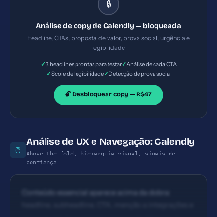
🔒
poderia enfatizar tempo ganho ou redução de back-
and-forth. CTA principal visible: Sign up for free,
Análise de copy de Calendly — bloqueada
Talk to sales. Textos são diretos, porém a CTA para
Headline, CTAs, proposta de valor, prova social, urgência e
conversão poderia ser mais orientada a ação
legibilidade
específica (Ex.: 'Comece a agendar agora' com
✓
✓
3 headlines prontas para testar
Análise de cada CTA
benefício explícito). Posicionamento acima da
✓
✓
Score de legibilidade
Detecção de prova social
dobra é adequado, mas repetição de CTAs pode
melhorar a clareza de fluxo.
🔓 Desbloquear copy — R$47
Análise de UX e Navegação: Calendly
🖱️
Above the fold, hierarquia visual, sinais de
confiança
Conteúdo essencial aparece acima da dobra:
headline, subheadline, CTA, menção a integrações e