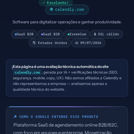
✓ Excelente!
🌐 calendly.com
Software para digitalizar operações e ganhar produtividade.
SaaS B2B
SaaS B2B
freemium
🔒 SSL válido
🌎 Estados Unidos
📅 09/07/2026
Esta página é uma avaliação técnica automática do site
ℹ️
calendly.com
, gerada por IA + verificações técnicas (SEO,
segurança, mobile, copy, UX). Não somos afiliados a Calendly e
não representamos a empresa — analisamos apenas a
qualidade técnica do website.
🔎 COMO O GOOGLE ENTENDE ESSE PRODUTO
Plataforma SaaS de agendamento online B2B/B2C,
com foco em equipes e enterprise. Monetização