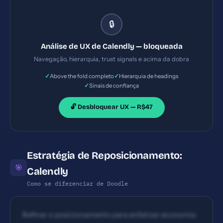
prova social; boa primeira impressão Hierarquia
visual clara com headings que guiam o usuário
🔒
desde o benefício até as integrações; fluxo de leitura
segue um caminho lógico; boa separação entre
Análise de UX de Calendly — bloqueada
seções e uso de bullets para recursos
Navegação, hierarquia, trust signals e acima da dobra
✓
✓
Above the fold completo
Hierarquia de headings
✓
Sinais de confiança
🔓 Desbloquear UX — R$47
Estratégia de Reposicionamento:
🎯
Calendly
Como se diferenciar de Doodle
Refinar o posicionamento para enfatizar economia