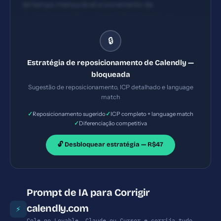
de tempo mensurável e incremento de
produtividade: 'Economize 50% do tempo de
agendamento com automação inteligente e
🔒
integrações que já funcionam com seu stack.'
Estratégia de reposicionamento de Calendly —
bloqueada
Sugestão de reposicionamento, ICP detalhado e language
match
✓
✓
Reposicionamento sugerido
ICP completo + language match
✓
Diferenciação competitiva
🔓 Desbloquear estratégia — R$47
Prompt de IA para Corrigir
calendly.com
⚡
Cole no Lovable, Claude ou Cursor e corrija tudo