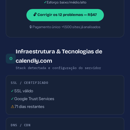
✓
Esforço: baixo/médio/alto
🔓 Corrigir os 12 problemas — R$47
🔒 Pagamento único · +1.500 sites já analisados
Infraestrutura & Tecnologias de
⚙
calendly.com
Stack detectada e configuração do servidor
SSL / CERTIFICADO
✓
SSL válido
✓
Google Trust Services
⚠
71 dias restantes
DNS / CDN