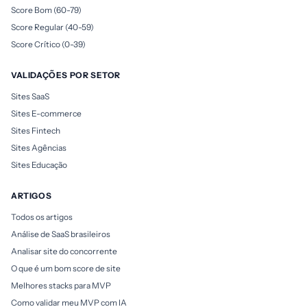
Score Bom (60-79)
Score Regular (40-59)
Score Crítico (0-39)
VALIDAÇÕES POR SETOR
Sites SaaS
Sites E-commerce
Sites Fintech
Sites Agências
Sites Educação
ARTIGOS
Todos os artigos
Análise de SaaS brasileiros
Analisar site do concorrente
O que é um bom score de site
Melhores stacks para MVP
Como validar meu MVP com IA