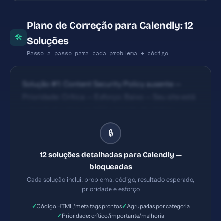
Plano de Correção para Calendly: 12
🛠
Soluções
Passo a passo para cada problema + código
Solução #1: Content Security Policy ausente —
Prioridade: Crítica — Esforço: Baixo — Seu site está
vulnerável a ataques XSS e injeção de código
malicioso. — Solução #2: X-Frame-Options ausente
🔒
— Prioridade: Crítica — Esforço: Baixo — Seu site
pode ser embutido em iframes maliciosos
12 soluções detalhadas para Calendly —
(clickjacking). — Solução #5: Tag H1 ausente —
bloqueadas
Prioridade: Importante — Esforço: Baixo
Cada solução inclui: problema, código, resultado esperado,
prioridade e esforço
✓
✓
Código HTML/meta tags prontos
Agrupadas por categoria
✓
Prioridade: crítico/importante/melhoria