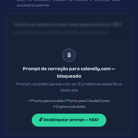
automaticamente
Você é um desenvolvedor web especialista em SEO
e performance. O site calendly.com possui os
seguintes problemas: 1) Content Security Policy
ausente 2) X-Frame-Options ausente 3) Referrer-
🔒
Policy ausente 4) Permissions-Policy ausente.
Implemente TODAS as correções listadas, gerando
Prompt de correção para calendly.com —
os arquivos necessários e configurações de servidor.
bloqueado
Priorize as correções críticas primeiro.
Prompt completo gerado com os 12 problemas específicos
deste site
✓
✓
Pronto para Lovable
Pronto para Claude/Cursor
✓
Copie e cole direto
🔓 Desbloquear prompt — R$47