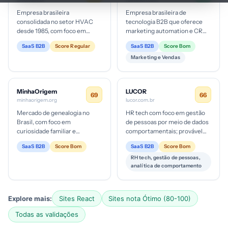
Empresa brasileira
Empresa brasileira de
consolidada no setor HVAC
tecnologia B2B que oferece
desde 1985, com foco em
marketing automation e CRM
venda e instalação de
com foco em IA/fluxos de
SaaS B2B
Score Regular
SaaS B2B
Score Bom
climatizadores, VRV e
jornada; público-alvo mid-
Marketing e Vendas
soluções de climatização...
market e e...
MinhaOrigem
LUCOR
69
66
minhaorigem.org
lucor.com.br
Mercado de genealogia no
HR tech com foco em gestão
Brasil, com foco em
de pessoas por meio de dados
curiosidade familiar e
comportamentais; provável
descoberta de origens; ticket
segmento B2B com venda
SaaS B2B
Score Bom
SaaS B2B
Score Bom
provável para relatório
para empresas de pequeno a
RH tech, gestão de pessoas,
completo entre ...
grand...
analítica de comportamento
Explore mais:
Sites React
Sites nota Ótimo (80-100)
Todas as validações