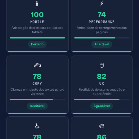
📱
⚡
100
74
MOBILE
PERFORMANCE
Adaptação do site para celulares e
Velocidade de carregamento das
tablets
páginas
Perfeito
Aceitável
✍️
🖱️
78
82
COPY
UX
Clareza e impacto dos textos para o
Facilidade de uso, navegação e
visitante
experiência
Aceitável
Agradável
♿
🎨
78
86