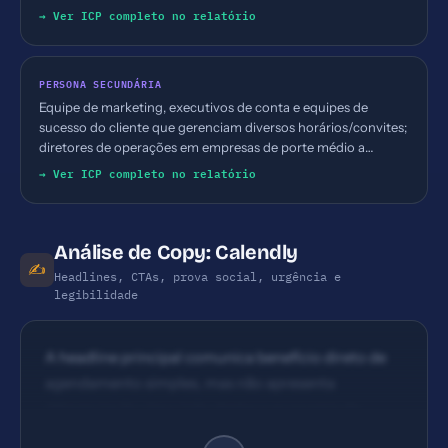
entidades corporativas.
→ Ver ICP completo no relatório
PERSONA SECUNDÁRIA
Equipe de marketing, executivos de conta e equipes de
sucesso do cliente que gerenciam diversos horários/convites;
diretores de operações em empresas de porte médio a
grande.
→ Ver ICP completo no relatório
Análise de Copy: Calendly
✍️
Headlines, CTAs, prova social, urgência e
legibilidade
A headline principal comunica benefício direto de
agendamento simples, mas não apresenta
diferenciação clara (não destaca economia de
tempo ou fila de clientes). Impacto moderado;