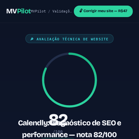
MV
Pilot
🔓 Corrigir meu site — R$47
MVPilot
/
Validações de MVP
/
Sites React
/ Calend
🔎 AVALIAÇÃO TÉCNICA DE WEBSITE
82
Calendly: diagnóstico de SEO e
/100
performance — nota 82/100