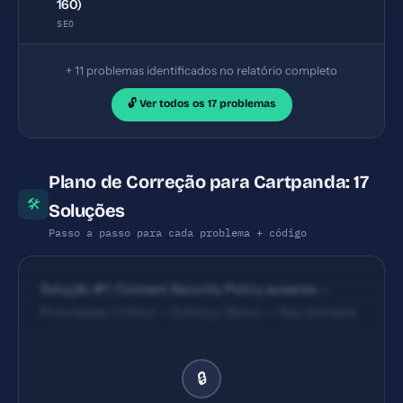
160)
SEO
+ 11 problemas identificados no relatório completo
🔓 Ver todos os 17 problemas
Plano de Correção para Cartpanda: 17
🛠
Soluções
Passo a passo para cada problema + código
Solução #1: Content Security Policy ausente —
Prioridade: Crítica — Esforço: Baixo — Seu site está
vulnerável a ataques XSS e injeção de código
malicioso. — Solução #2: X-Frame-Options ausente
🔒
— Prioridade: Crítica — Esforço: Baixo — Seu site