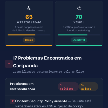
♿
🎨
65
70
ACESSIBILIDADE
VISUAL
Acesso por pessoas com
Estética, profissionalismo e
deficiência visual ou motora
identidade do design
Básico
Aceitável
17 Problemas Encontrados em
⚠
Cartpanda
Identificados automaticamente pela análise
Problemas em
4
13
críticos
avisos
cartpanda.com
Content Security Policy ausente
— Seu site está
✗
vulnerável a ataques XSS e injeção de código