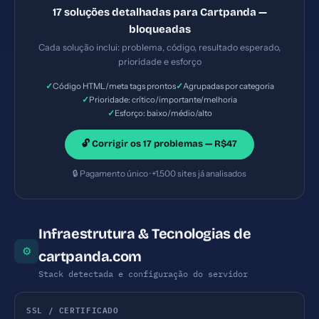
pode ser embutido em iframes maliciosos
17 soluções detalhadas para Cartpanda —
(clickjacking). — Solução #5: Title com 9 caracteres
bloqueadas
(ideal: 30-60) — Prioridade: Importante — Esforço:
Cada solução inclui: problema, código, resultado esperado,
Baixo
prioridade e esforço
✓
✓
Código HTML/meta tags prontos
Agrupadas por categoria
✓
Prioridade: crítico/importante/melhoria
✓
Esforço: baixo/médio/alto
🔓 Corrigir os 17 problemas — R$47
🔒 Pagamento único · +1.500 sites já analisados
Infraestrutura & Tecnologias de
⚙
cartpanda.com
Stack detectada e configuração do servidor
SSL / CERTIFICADO