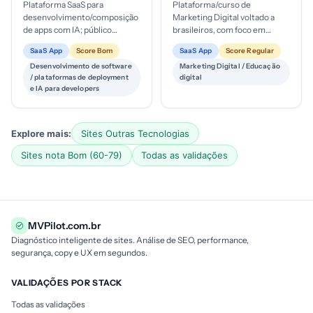
Plataforma SaaS para
Plataforma/curso de
desenvolvimento/composição
Marketing Digital voltado a
de apps com IA; público
brasileiros, com foco em
técnico (devs, engenheiros),
independência financeira e
SaaS App
Score Bom
SaaS App
Score Regular
estágio de maturidade digital
renda online; estágio de
Desenvolvimento de software
Marketing Digital / Educação
avança...
maturidade d...
/ plataformas de deployment
digital
e IA para developers
Explore mais:
Sites Outras Tecnologias
Sites nota Bom (60-79)
Todas as validações
MVPilot.com.br
Diagnóstico inteligente de sites. Análise de SEO, performance,
segurança, copy e UX em segundos.
VALIDAÇÕES POR STACK
Todas as validações