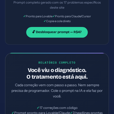
Prompt completo gerado com os 17 problemas específicos
deste site
✓
✓
Pronto para Lovable
Pronto para Claude/Cursor
✓
Copie e cole direto
🔓 Desbloquear prompt — R$47
RELATÓRIO COMPLETO
Você viu o diagnóstico.
O tratamento está aqui.
Cada correção vem com passo a passo. Nem sempre
precisa de programador. Cole o prompt na IA e ela faz por
você.
✓
17 correções com código
✓
Prompt pronto para Lovable/Claude
✓
3 headlines prontas