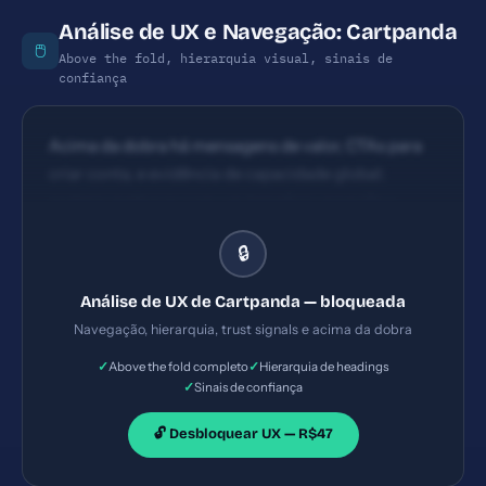
Análise de UX e Navegação: Cartpanda
🖱️
Above the fold, hierarquia visual, sinais de
confiança
Acima da dobra há mensagens de valor, CTAs para
criar conta, e evidência de capacidade global;
poderia melhorar com um benefício específico
dentro do fold principal. A hierarquia de headings
🔒
não é totalmente clara pela amostra; necessidade
de destacar benefício principal no primeiro fold e
Análise de UX de Cartpanda — bloqueada
usar H1/H2 consistentes, com bullets para feature
Navegação, hierarquia, trust signals e acima da dobra
bullets.
✓
✓
Above the fold completo
Hierarquia de headings
✓
Sinais de confiança
🔓 Desbloquear UX — R$47