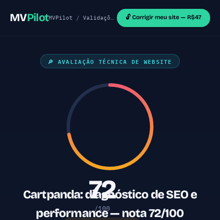
MV
Pilot
🔓 Corrigir meu site — R$47
MVPilot
/
Validações de MVP
/
Sites Outras Tecnol
🔎 AVALIAÇÃO TÉCNICA DE WEBSITE
72
Cartpanda: diagnóstico de SEO e
/100
performance — nota 72/100