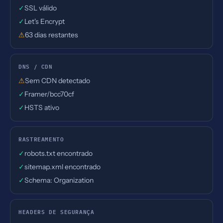
✓
SSL válido
✓
Let's Encrypt
⚠
63 dias restantes
DNS / CDN
⚠
Sem CDN detectado
✓
Framer/bcc70cf
✓
HSTS ativo
RASTREAMENTO
✓
robots.txt encontrado
✓
sitemap.xml encontrado
✓
Schema: Organization
HEADERS DE SEGURANÇA