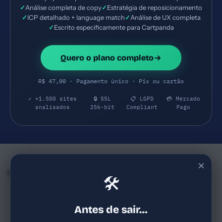
✓
Análise completa de copy
✓
Estratégia de reposicionamento
✓
ICP detalhado + language match
✓
Análise de UX completa
✓
Escrito especificamente para Cartpanda
Quero o plano completo
R$ 47,00 · Pagamento único · Pix ou cartão
✓ +1.500 sites
🔒 SSL
📋 LGPD
💳 Mercado
analisados
256-bit
Compliant
Pago
×
Empresas e SaaS do mesmo Segmento
🛠
Ubersuggest (parte da NP Digital)
Reev
71
68
neilpatel.com
reev.co
Antes de sair…
SaaS de SEO com foco em
SaaS B2B brasileiro de
pesquisa de palavras-chave,
engajamento de vendas e