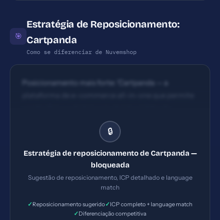
Estratégia de Reposicionamento:
🎯
Cartpanda
Como se diferenciar de Nuvemshop
Posicionamento mais forte: 'Cartpanda — a
plataforma de e-commerce all-in-one que permite
vender física e digital com checkout líder de
conversão, gerenciamento unificado e suporte total
🔒
para lojas brasileiras que vendem globalmente'.
Estratégia de reposicionamento de Cartpanda —
bloqueada
Sugestão de reposicionamento, ICP detalhado e language
match
✓
✓
Reposicionamento sugerido
ICP completo + language match
✓
Diferenciação competitiva