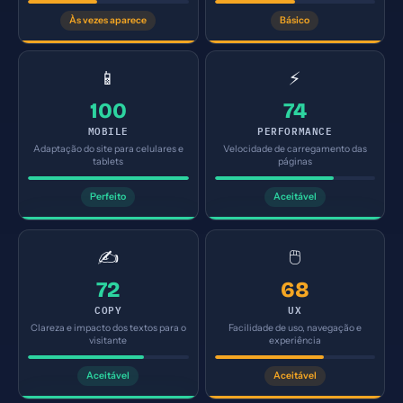
Às vezes aparece
Básico
📱
⚡
100
74
MOBILE
PERFORMANCE
Adaptação do site para celulares e
Velocidade de carregamento das
tablets
páginas
Perfeito
Aceitável
✍️
🖱️
72
68
COPY
UX
Clareza e impacto dos textos para o
Facilidade de uso, navegação e
visitante
experiência
Aceitável
Aceitável