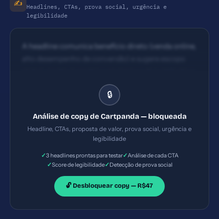
✍️
Headlines, CTAs, prova social, urgência e
legibilidade
A headline comunica benefício direto (venda online,
alto desempenho de conversão) e sugere escopo
global, porém é genérica em termos de justificativa
de diferenciação e não apresenta dor específica do
🔒
usuário em tom imediato. CTAs aparecem como
'Create account' repetidos; visibilidade razoável,
Análise de copy de Cartpanda — bloqueada
mas textos repetidos e termos genéricos. Falta
Headline, CTAs, proposta de valor, prova social, urgência e
clareza de benefício direto no CTA (ex: 'Crie sua loja
legibilidade
hoje' com promessa de resultado).
✓
✓
3 headlines prontas para testar
Análise de cada CTA
✓
✓
Score de legibilidade
Detecção de prova social
🔓 Desbloquear copy — R$47