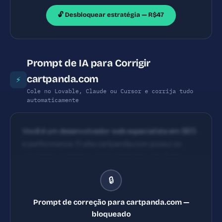
🔓 Desbloquear estratégia — R$47
Prompt de IA para Corrigir
cartpanda.com
⚡
Cole no Lovable, Claude ou Cursor e corrija tudo
automaticamente
Você é um desenvolvedor web especialista em SEO
e performance. O site cartpanda.com possui os
seguintes problemas: 1) Content Security Policy
ausente 2) X-Frame-Options ausente 3) Referrer-
🔒
Policy ausente 4) Permissions-Policy ausente.
Implemente TODAS as correções listadas, gerando
Prompt de correção para cartpanda.com —
os arquivos necessários e configurações de servidor.
bloqueado
Priorize as correções críticas primeiro.