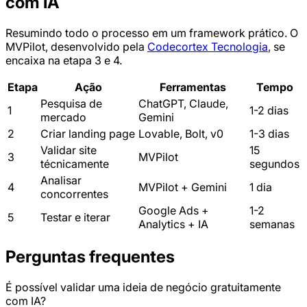
com IA
Resumindo todo o processo em um framework prático. O
MVPilot, desenvolvido pela
Codecortex Tecnologia
, se
encaixa na etapa 3 e 4.
Etapa
Ação
Ferramentas
Tempo
Pesquisa de
ChatGPT, Claude,
1
1-2 dias
mercado
Gemini
2
Criar landing page
Lovable, Bolt, v0
1-3 dias
Validar site
15
3
MVPilot
técnicamente
segundos
Analisar
4
MVPilot + Gemini
1 dia
concorrentes
Google Ads +
1-2
5
Testar e iterar
Analytics + IA
semanas
Perguntas frequentes
É possível validar uma ideia de negócio gratuitamente
com IA?