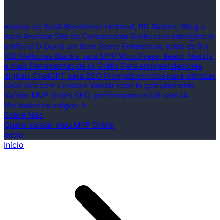
Análise de SaaS Brasileiros
Hotmart, RD Station, Bling e
mais
Analisar Site do Concorrente
Grátis com inteligência
artificial
O Que é um Bom Score
Entenda as notas de 0 a
100
Melhores Stacks para MVP
WordPress, React, Next.js
e mais
Ferramentas de IA Grátis
Para empreendedores
digitais
ChatGPT para SEO
Prompts prontos para otimizar
Criar Site com Lovable
Validar com IA gratuitamente
Validar MVP Grátis
SEO, performance e UX com IA
Ver todos os artigos →
Sobre Nós
Quero validar meu MVP Grátis
Início
Início