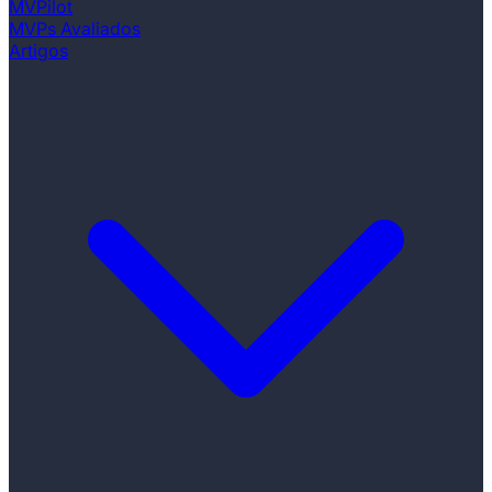
MVPilot
MVPs Avaliados
Artigos